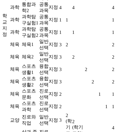
통합과
공통
과학
지정
4
4
4
학2
과목
학
과학탐
공통
과학
지정
1
1
1
교
구실험1
과목
지
과학탐
공통
과학
지정
1
1
1
정
구실험2
과목
일반
체육
체육1
지정
3
2
2
선택
일반
체육
체육2
지정
3
2
2
선택
스포츠
융합
체육
지정
3
2
2
생활1
선택
스포츠
융합
체육
지정
3
2
2
생활2
선택
스포츠
진로
체육
지정
2
1
1
문화
선택
스포츠
진로
체육
지정
2
1
1
과학
선택
2
진로와
일반
교양
지정
3
(학
2
직업
선택
기
(학기
4
삶과 종
진로