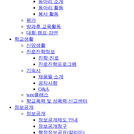
동아리 소개
동아리 활동
봉사 활동
평가
방과후 교육활동
대회·캠프·강연
학교생활
신앙생활
진로진학정보
진학·진로
진로진학프로그램
기숙사
채움뜰 소개
공지사항
Q&A
wee클래스
학교폭력 및 성폭력 신고센터
정보공개
정보공개
정보공개제도 안내
정보공개청구
행정정보공표(알리미)