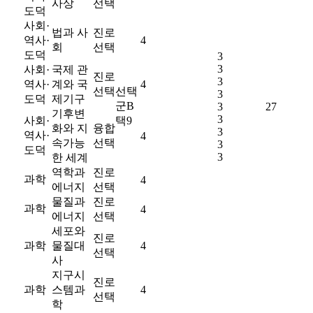
사상
선택
도덕
사회·
법과 사
진로
역사·
4
회
선택
도덕
3
3
사회·
국제 관
진로
3
역사·
계와 국
4
선택
선택
3
도덕
제기구
군B
3
27
기후변
3
사회·
택9
화와 지
융합
3
역사·
4
속가능
선택
3
도덕
3
한 세계
역학과
진로
과학
4
에너지
선택
물질과
진로
과학
4
에너지
선택
세포와
진로
과학
물질대
4
선택
사
지구시
진로
과학
스템과
4
선택
학