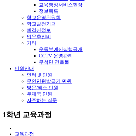
교육행정서비스현장
정보목록
학교운영위원회
학교발전기금
예결산정보
업무추진비
기타
운동부예산집행공개
CCTV 운영관리
무석면 건출물
민원안내
인터넷 민원
무인민원발급기 민원
방문/팩스 민원
우체국 민원
자주하는 질문
1학년 교육과정
교육과정