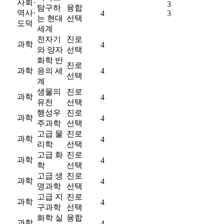
사회·
3
탐구하
융합
역사·
4
3
는 현대
선택
도덕
세계
전자기
진로
과학
4
와 양자
선택
화학 반
진로
과학
응의 세
4
선택
계
생물의
진로
과학
4
유전
선택
행성우
진로
과학
4
주과학
선택
고급 물
진로
과학
4
리학
선택
고급 화
진로
과학
4
학
선택
고급 생
진로
과학
4
명과학
선택
고급 지
진로
과학
4
구과학
선택
화학 실
융합
과학
4