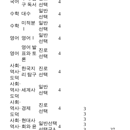
국어
4
구 독서
선택
일반
수학
대수
4
선택
미적분
일반
수학
4
Ⅰ
선택
일반
영어
영어Ⅰ
4
선택
영어 발
진로
영어
표와 토
4
선택
론
사회·
한국지
진로
역사·
4
리 탐구
선택
도덕
사회·
일반
역사·
세계사
4
선택
도덕
사회·
진로
역사·
경제
4
3
선택
3
도덕
3
사회·
현대사
일반
선택
3
역사·
회와 윤
4
선택
군A
3
27