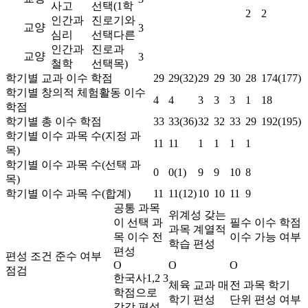
사고
선택
(1학
2
2
인간과
진로
기와
교양
3
심리
선택
다른
인간과
진로
과
교양
3
철학
선택
목)
학기별 교과 이수 학점
29
29(32)
29
29
30
28
174(177)
학기별 창의적 체험활동 이수
4
4
3
3
3
1
18
학점
학기별 총 이수 학점
33
33(36)
32
32
33
29
192(195)
학기별 이수 과목 수(지정 과
11
11
1
1
1
1
목)
학기별 이수 과목 수(선택 과
0
0(1)
9
9
10
8
목)
학기별 이수 과목 수(합계)
11
11(12)
10
10
11
9
공통 과목
위계성 갖는
이 선택 과
필수 이수 학점
과목 계열적
목 이수 전
이수 가능 여부
학습 편성
편성
편성 조건 준수 여부
O
O
O
점검
한국사1,2 3
체육 교과 매
전 과목 학기
학점으로
학기 편성
단위 편성 여부
각각 편성