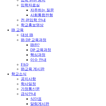
입학 관련 공지
입학자료실
자주하는 질문
사회통합전형
전·편입학 안내
학교홍보영상
IB 교육
대성 IB
IB DP 교육과정
IB란?
DP 교육과정
핵심과정
이수 안내
FAQ
IB교육 게시판
학교소식
공지사항
학사일정
가정통신문
급식안내
식단표
알림게시판