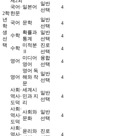
제2외
일반
국어·
일본어
4
선택
2학
한문
년
일반
국어
문학
4
학
선택
생
확률과
일반
수학
4
선
통계
선택
택
미적분
진로
수학
4
Ⅱ
선택
미디어
융합
영어
4
영어
선택
영어 독
일반
영어
해와 작
4
선택
문
사회·
세계시
일반
역사·
민과 지
4
선택
도덕
리
사회·
사회와
일반
역사·
4
문화
선택
도덕
사회·
윤리와
진로
역사·
4