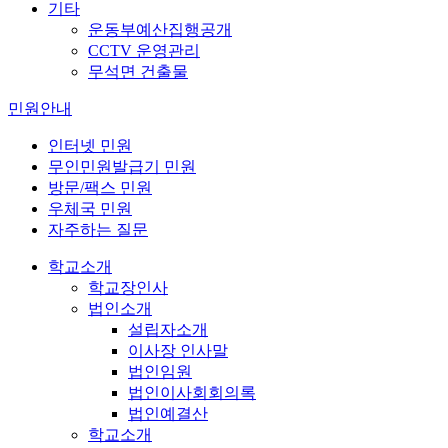
기타
운동부예산집행공개
CCTV 운영관리
무석면 건출물
민원안내
인터넷 민원
무인민원발급기 민원
방문/팩스 민원
우체국 민원
자주하는 질문
학교소개
학교장인사
법인소개
설립자소개
이사장 인사말
법인임원
법인이사회회의록
법인예결산
학교소개