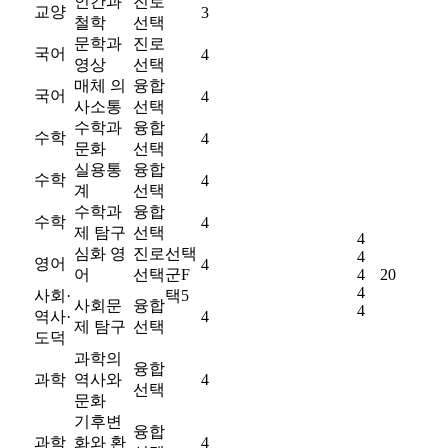
인간과
진로
교양
3
철학
선택
문학과
진로
국어
4
영상
선택
매체 의
융합
국어
4
사소통
선택
수학과
융합
수학
4
문화
선택
실용통
융합
수학
4
계
선택
수학과
융합
수학
4
제 탐구
선택
4
심화 영
진로
선택
4
영어
4
어
선택
군F
4
20
4
사회·
택5
사회문
융합
4
역사·
4
제 탐구
선택
도덕
과학의
융합
과학
역사와
4
선택
문화
기후변
융합
과학
화와 환
4