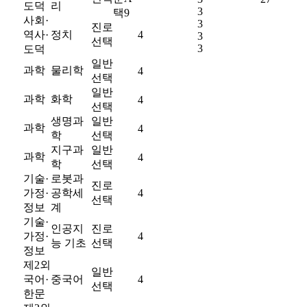
도덕
리
3
택9
사회·
3
진로
역사·
정치
4
3
선택
3
도덕
일반
과학
물리학
4
선택
일반
과학
화학
4
선택
생명과
일반
과학
4
학
선택
지구과
일반
과학
4
학
선택
기술·
로봇과
진로
가정·
공학세
4
선택
정보
계
기술·
인공지
진로
가정·
4
능 기초
선택
정보
제2외
일반
국어·
중국어
4
선택
한문