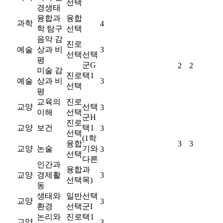
선택
경생태
융합과
융합
과학
4
학 탐구
선택
음악 감
진로
예술
상과 비
3
선택
선택
평
군G
2
2
미술 감
진로
택1
예술
상과 비
3
선택
평
교육의
진로
교양
선택
3
이해
선택
군H
진로
교양
보건
택1
3
선택
(1학
융합
3
3
교양
논술
기와
3
선택
다른
인간과
융합
과
교양
경제활
3
선택
목)
동
생태와
일반
선택
교양
3
환경
선택
군I
논리와
진로
택1
교양
3