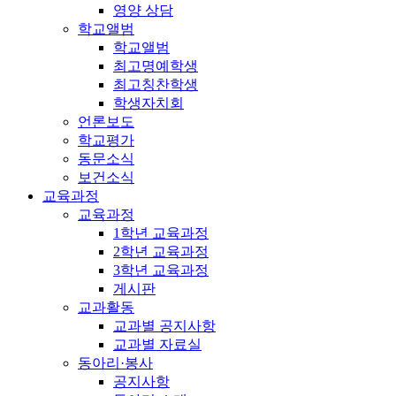
영양 상담
학교앨범
학교앨범
최고명예학생
최고칭찬학생
학생자치회
언론보도
학교평가
동문소식
보건소식
교육과정
교육과정
1학년 교육과정
2학년 교육과정
3학년 교육과정
게시판
교과활동
교과별 공지사항
교과별 자료실
동아리·봉사
공지사항