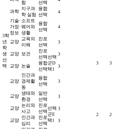
험
선택
지구과
융합
과학
4
학 실험
선택
기술·
소프트
융합
가정·
웨어와
4
선택
정보
생활
3학
교육의
진로
년
교양
3
이해
선택
학
진로
생
교양
보건
3
선택
선택
선
융합
군D
3
3
택
교양
논술
3
선택
택1
인간과
융합
교양
경제활
3
선택
동
생태와
일반
교양
3
환경
선택
논리와
진로
교양
선택
3
사고
선택
군E
2
2
인간과
진로
교양
택1
3
심리
선택