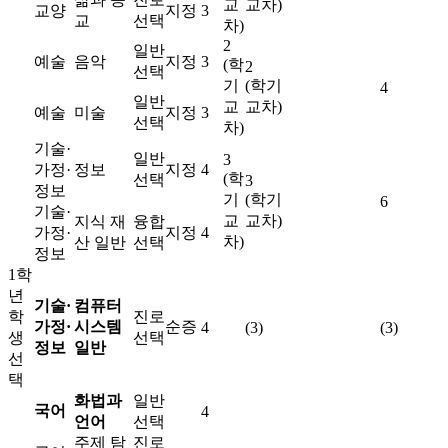
교
교차)
교양
지정
3
교
선택
차)
2
일반
예술
음악
지정
3
(학
2
선택
기
(학기
4
일반
교
교차)
예술
미술
지정
3
선택
차)
기술·
일반
3
가정·
정보
지정
4
(학
선택
3
정보
기
(학기
6
기술·
교
교차)
지식 재
융합
가정·
지정
4
차)
산 일반
선택
정보
1학
년
기술·
컴퓨터
학
진로
가정·
시스템
순증
4
(3)
(3)
생
선택
정보
일반
선
택
화법과
일반
국어
4
언어
선택
주제 탐
진로