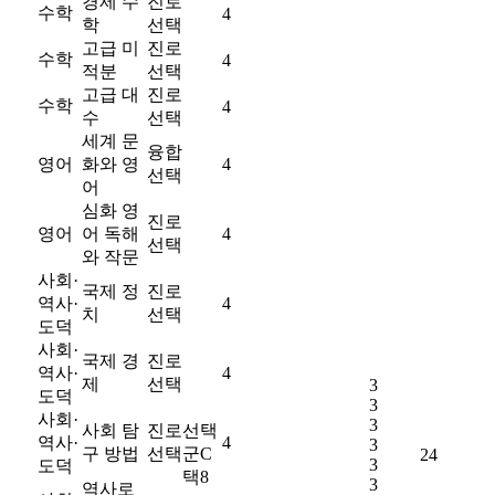
경제 수
진로
수학
4
학
선택
고급 미
진로
수학
4
적분
선택
고급 대
진로
수학
4
수
선택
세계 문
융합
영어
화와 영
4
선택
어
심화 영
진로
영어
어 독해
4
선택
와 작문
사회·
국제 정
진로
역사·
4
치
선택
도덕
사회·
국제 경
진로
역사·
4
제
선택
3
도덕
3
사회·
3
사회 탐
진로
선택
역사·
4
3
구 방법
선택
군C
24
3
도덕
택8
3
역사로