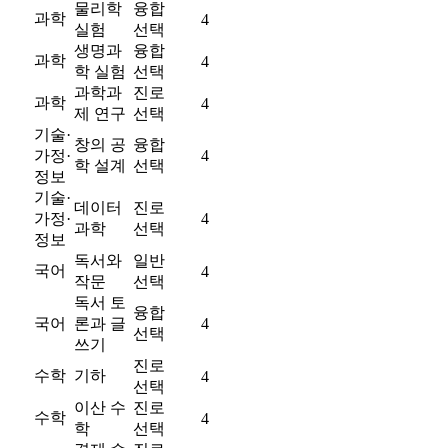
물리학
융합
과학
4
실험
선택
생명과
융합
과학
4
학 실험
선택
과학과
진로
과학
4
제 연구
선택
기술·
창의 공
융합
가정·
4
학 설계
선택
정보
기술·
데이터
진로
가정·
4
과학
선택
정보
독서와
일반
국어
4
작문
선택
독서 토
융합
국어
론과 글
4
선택
쓰기
진로
수학
기하
4
선택
이산 수
진로
수학
4
학
선택