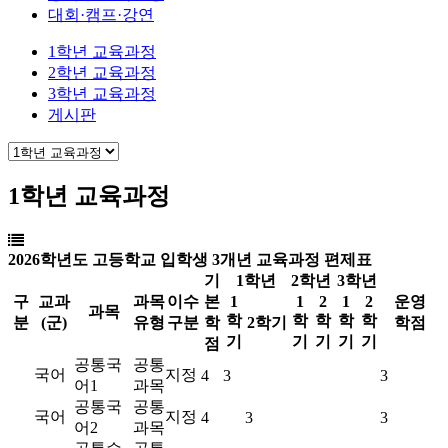
대회·캠프·강연
1학년 교육과정
2학년 교육과정
3학년 교육과정
게시판
1학년 교육과정
2026학년도 고등학교 입학생 3개년 교육과정 편제표
기
1학년
2학년
3학년
구
교과
과목
이수
본
1
1
2
1
2
운영
과목
학
학
학
학
학
분
(군)
유형
구분
학
2학기
학점
기
기
기
기
기
점
공통국
공통
국어
지정
4
3
3
어1
과목
공통국
공통
국어
지정
4
3
3
어2
과목