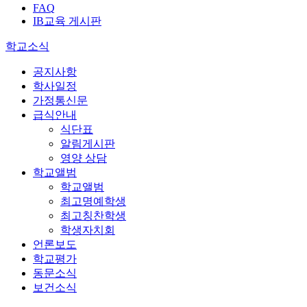
FAQ
IB교육 게시판
학교소식
공지사항
학사일정
가정통신문
급식안내
식단표
알림게시판
영양 상담
학교앨범
학교앨범
최고명예학생
최고칭찬학생
학생자치회
언론보도
학교평가
동문소식
보건소식