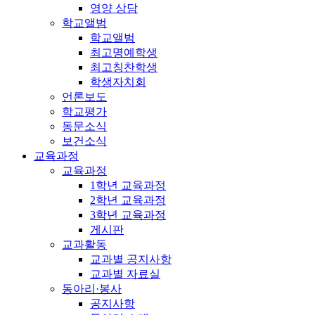
영양 상담
학교앨범
학교앨범
최고명예학생
최고칭찬학생
학생자치회
언론보도
학교평가
동문소식
보건소식
교육과정
교육과정
1학년 교육과정
2학년 교육과정
3학년 교육과정
게시판
교과활동
교과별 공지사항
교과별 자료실
동아리·봉사
공지사항