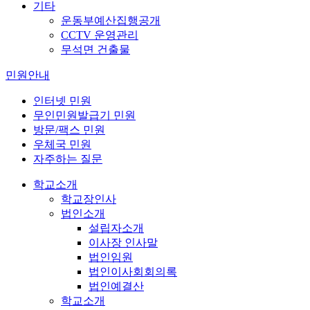
기타
운동부예산집행공개
CCTV 운영관리
무석면 건출물
민원안내
인터넷 민원
무인민원발급기 민원
방문/팩스 민원
우체국 민원
자주하는 질문
학교소개
학교장인사
법인소개
설립자소개
이사장 인사말
법인임원
법인이사회회의록
법인예결산
학교소개