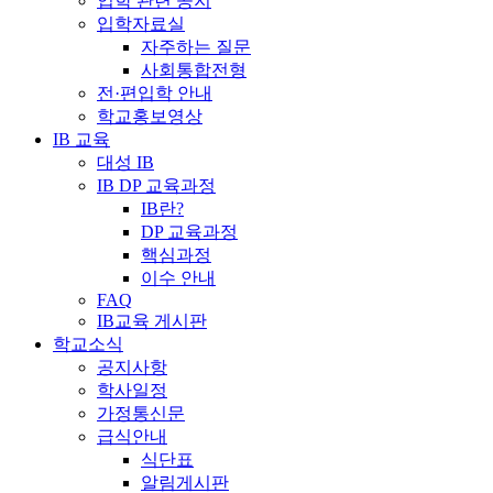
입학 관련 공지
입학자료실
자주하는 질문
사회통합전형
전·편입학 안내
학교홍보영상
IB 교육
대성 IB
IB DP 교육과정
IB란?
DP 교육과정
핵심과정
이수 안내
FAQ
IB교육 게시판
학교소식
공지사항
학사일정
가정통신문
급식안내
식단표
알림게시판