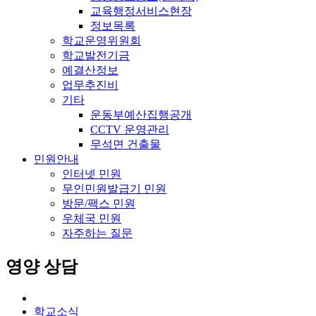
교육행정서비스현장
정보목록
학교운영위원회
학교발전기금
예결산정보
업무추진비
기타
운동부예산집행공개
CCTV 운영관리
무석면 건출물
민원안내
인터넷 민원
무인민원발급기 민원
방문/팩스 민원
우체국 민원
자주하는 질문
영양 상담
학교소식