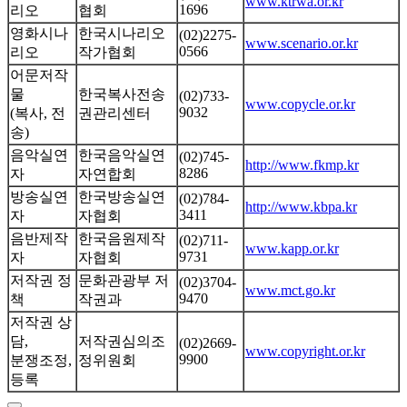
www.ktrwa.or.kr
1696
리오
협회
영화시나
한국시나리오
(02)2275-
www.scenario.or.kr
0566
리오
작가협회
어문저작
물
한국복사전송
(02)733-
www.copycle.or.kr
9032
(복사, 전
권관리센터
송)
음악실연
한국음악실연
(02)745-
http://www.fkmp.kr
8286
자
자연합회
방송실연
한국방송실연
(02)784-
http://www.kbpa.kr
3411
자
자협회
음반제작
한국음원제작
(02)711-
www.kapp.or.kr
9731
자
자협회
저작권 정
문화관광부 저
(02)3704-
www.mct.go.kr
9470
책
작권과
저작권 상
담,
저작권심의조
(02)2669-
www.copyright.or.kr
9900
분쟁조정,
정위원회
등록