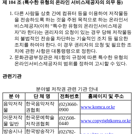
제 104 조 (특수한 유형의 온라인 서비스제공자의 의무 등)
다른 사람들 상호 간에 컴퓨터 등을 이용하여 저작물등
을 전송하도록 하는 것을 주된 목적으로 하는 온라인서
비스제공자(이하 “특수한 유형의 온라인서비스제공
자”라 한다)는 권리자의 요청이 있는 경우 당해 저작물등
의 불법적인 전송을 차단하는 기술적인 조치 등 필요한
조치를 하여야 한다. 이 경우 권리자의 요청 및 필요한 조
치에 관한 사항은 대통령령으로 정한다.
문화관광부장관은 제1항의 규정에 따른 특수한 유형의
온라인서비스제공자의 범위를 정하여 고시할 수 있다.
관련기관
분야별 저작권 관련 기관 안내
분 야
단 체 명
전화번호
홈페이지 및 주소
음악저작
한국음악저작
(02)3660-
www.komca.or.kr
0900
물
권협회
어문저작
한국문예학술
(02)508-
www.copyrightkorea.or.kr
0440
물 일반
저작권협회
방송시나
한국방송작가
(02)782-