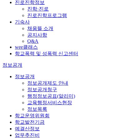
진로진학정보
진학·진로
진로진학프로그램
기숙사
채움뜰 소개
공지사항
Q&A
wee클래스
학교폭력 및 성폭력 신고센터
정보공개
정보공개
정보공개제도 안내
정보공개청구
행정정보공표(알리미)
교육행정서비스현장
정보목록
학교운영위원회
학교발전기금
예결산정보
업무추진비