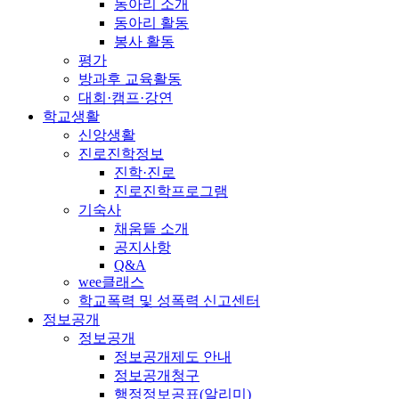
동아리 소개
동아리 활동
봉사 활동
평가
방과후 교육활동
대회·캠프·강연
학교생활
신앙생활
진로진학정보
진학·진로
진로진학프로그램
기숙사
채움뜰 소개
공지사항
Q&A
wee클래스
학교폭력 및 성폭력 신고센터
정보공개
정보공개
정보공개제도 안내
정보공개청구
행정정보공표(알리미)