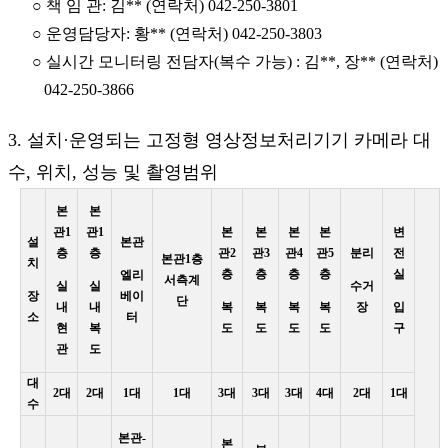
○ 책 임 관: 김** (연락처) 042-250-3801
○ 운영담당자: 황** (연락처) 042-250-3803
○ 실시간 모니터링 전담자(복수 가능) : 김**, 장** (연락처)
042-250-3866
3. 설치·운영되는 고정형 영상정보처리기기 카메라 대
수, 위치, 성능 및 촬영범위
본
본
관1
관1
본
본
본
본
변
설
본관
층
층
관2
관3
관4
관5
분리
전
본관1층
치
층
층
층
층
실
엘리
서측계
실
실
수거
장
베이
단
내
내
복
복
복
복
장
입
소
터
현
복
도
도
도
도
구
관
도
대
2대
2대
1대
1대
3대
3대
3대
4대
2대
1대
수
본관-
본