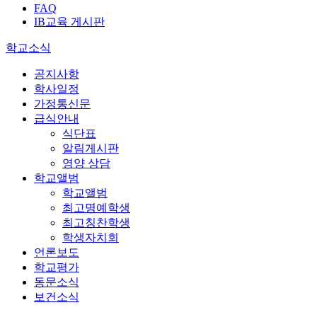
FAQ
IB교육 게시판
학교소식
공지사항
학사일정
가정통신문
급식안내
식단표
알림게시판
영양 상담
학교앨범
학교앨범
최고명예학생
최고칭찬학생
학생자치회
언론보도
학교평가
동문소식
보건소식