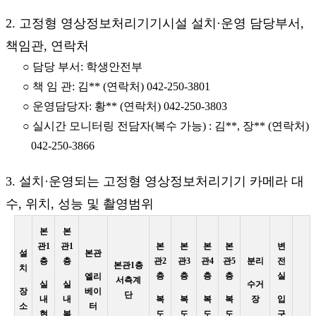
2. 고정형 영상정보처리기기시설 설치·운영 담당부서,
책임관, 연락처
○ 담당 부서: 학생안전부
○ 책 임 관: 김** (연락처) 042-250-3801
○ 운영담당자: 황** (연락처) 042-250-3803
○ 실시간 모니터링 전담자(복수 가능) : 김**, 장** (연락처)
042-250-3866
3. 설치·운영되는 고정형 영상정보처리기기 카메라 대
수, 위치, 성능 및 촬영범위
본
본
관1
관1
본
본
본
본
변
설
본관
층
층
관2
관3
관4
관5
분리
전
본관1층
치
층
층
층
층
실
엘리
서측계
실
실
수거
장
베이
단
내
내
복
복
복
복
장
입
소
터
현
복
도
도
도
도
구