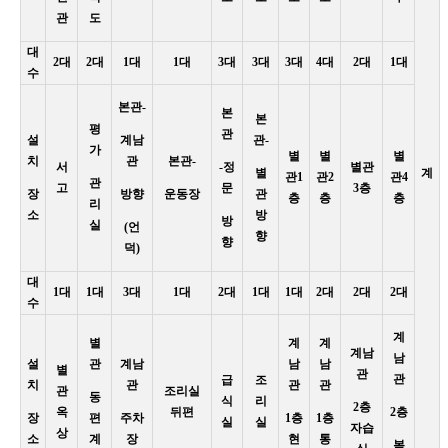
관
도
대
2대
2대
1대
1대
3대
3대
3대
4대
2대
1대
수
본관-
본
본
평
관
설
계남
관-
가
별
별
별
치
관
본관-
서
-정
별관
별
계
관1
관2
관4
관
고
문
3층
장
방향
운동장
관
층
층
층
리
소
방
방
실
(언
향
향
덕)
대
1대
1대
3대
1대
2대
1대
1대
2대
2대
2대
수
계
별
계
계
계남
남
설
관
계남
남
남
별
관
관
급
조
치
관
관
관
관
조리실
동
식
리
2층
옥
뒤편
2층
장
편
주차
1층
1층
실
실
자습
상
소
계
장
현
통
복