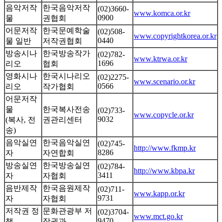
음악저작
한국음악저작
(02)3660-
www.komca.or.kr
0900
물
권협회
어문저작
한국문예학술
(02)508-
www.copyrightkorea.or.kr
0440
물 일반
저작권협회
방송시나
한국방송작가
(02)782-
www.ktrwa.or.kr
1696
리오
협회
영화시나
한국시나리오
(02)2275-
www.scenario.or.kr
0566
리오
작가협회
어문저작
물
한국복사전송
(02)733-
www.copycle.or.kr
9032
(복사, 전
권관리센터
송)
음악실연
한국음악실연
(02)745-
http://www.fkmp.kr
8286
자
자연합회
방송실연
한국방송실연
(02)784-
http://www.kbpa.kr
3411
자
자협회
음반제작
한국음원제작
(02)711-
www.kapp.or.kr
9731
자
자협회
저작권 정
문화관광부 저
(02)3704-
www.mct.go.kr
9470
책
작권과