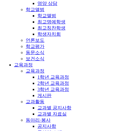
영양 상담
학교앨범
학교앨범
최고명예학생
최고칭찬학생
학생자치회
언론보도
학교평가
동문소식
보건소식
교육과정
교육과정
1학년 교육과정
2학년 교육과정
3학년 교육과정
게시판
교과활동
교과별 공지사항
교과별 자료실
동아리·봉사
공지사항