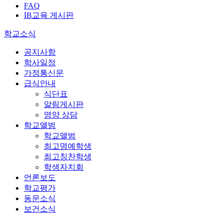
FAQ
IB교육 게시판
학교소식
공지사항
학사일정
가정통신문
급식안내
식단표
알림게시판
영양 상담
학교앨범
학교앨범
최고명예학생
최고칭찬학생
학생자치회
언론보도
학교평가
동문소식
보건소식