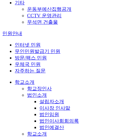
기타
운동부예산집행공개
CCTV 운영관리
무석면 건출물
민원안내
인터넷 민원
무인민원발급기 민원
방문/팩스 민원
우체국 민원
자주하는 질문
학교소개
학교장인사
법인소개
설립자소개
이사장 인사말
법인임원
법인이사회회의록
법인예결산
학교소개