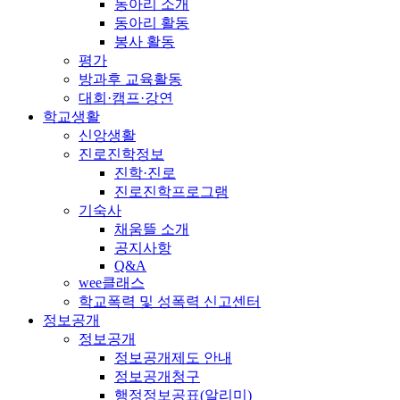
동아리 소개
동아리 활동
봉사 활동
평가
방과후 교육활동
대회·캠프·강연
학교생활
신앙생활
진로진학정보
진학·진로
진로진학프로그램
기숙사
채움뜰 소개
공지사항
Q&A
wee클래스
학교폭력 및 성폭력 신고센터
정보공개
정보공개
정보공개제도 안내
정보공개청구
행정정보공표(알리미)