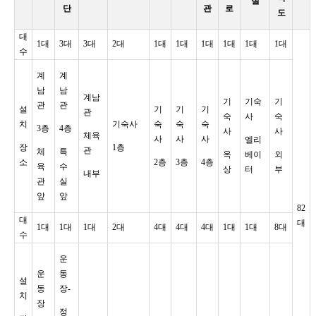
실
단
관
로
도
대
1대
3대
3대
2대
1대
1대
1대
1대
1대
1대
수
계
계
남
남
계남
기
기숙
기
관
관
설
기
기
기
관
숙
사
숙
치
기숙사
숙
숙
숙
3층
4층
사
사
체육
사
사
사
엘리
장
1층
관
체
특
옥
베이
외
소
2층
3층
4층
육
수
상
터
부
내부
관
실
앞
앞
82
대
대
1대
1대
1대
2대
4대
4대
4대
1대
1대
8대
수
운
운
동
설
동
장-
치
장
정