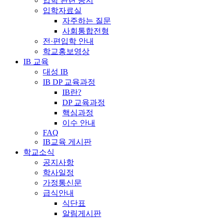
입학 관련 공지
입학자료실
자주하는 질문
사회통합전형
전·편입학 안내
학교홍보영상
IB 교육
대성 IB
IB DP 교육과정
IB란?
DP 교육과정
핵심과정
이수 안내
FAQ
IB교육 게시판
학교소식
공지사항
학사일정
가정통신문
급식안내
식단표
알림게시판