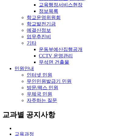
교육행정서비스현장
정보목록
학교운영위원회
학교발전기금
예결산정보
업무추진비
기타
운동부예산집행공개
CCTV 운영관리
무석면 건출물
민원안내
인터넷 민원
무인민원발급기 민원
방문/팩스 민원
우체국 민원
자주하는 질문
교과별 공지사항
교육과정