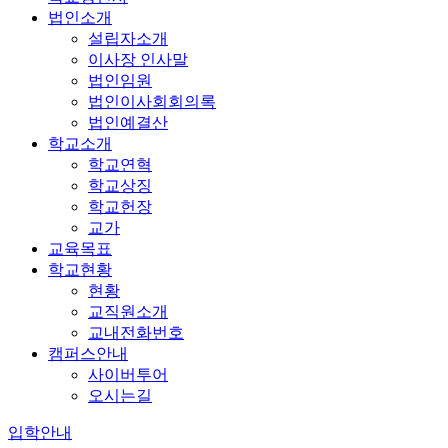
법인소개
설립자소개
이사장 인사말
법인임원
법인이사회회의록
법인예결산
학교소개
학교연혁
학교상징
학교헌장
교가
교육목표
학교현황
현황
교직원소개
교내전화번호
캠퍼스안내
사이버투어
오시는길
입학안내