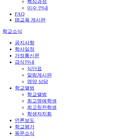
핵심과정
이수 안내
FAQ
IB교육 게시판
학교소식
공지사항
학사일정
가정통신문
급식안내
식단표
알림게시판
영양 상담
학교앨범
학교앨범
최고명예학생
최고칭찬학생
학생자치회
언론보도
학교평가
동문소식