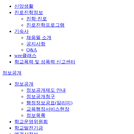
신앙생활
진로진학정보
진학·진로
진로진학프로그램
기숙사
채움뜰 소개
공지사항
Q&A
wee클래스
학교폭력 및 성폭력 신고센터
정보공개
정보공개
정보공개제도 안내
정보공개청구
행정정보공표(알리미)
교육행정서비스현장
정보목록
학교운영위원회
학교발전기금