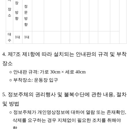
장
정
장
방
문
소
향
방
향
대
1대
1대
수
4. 제7조 제1항에 따라 설치되는 안내판의 규격 및 부착
장소
○ 안내판 규격: 가로 30cm × 세로 40cm
○ 부착장소: 운동장 입구
5. 정보주체의 권리행사 및 불복수단에 관한 내용, 절차
및 방법
○ 정보주체가 개인영상정보에 대하여 열람 또는 존재확인,
삭제를 요구하는 경우 지체없이 필요한 조치를 취해야
함.