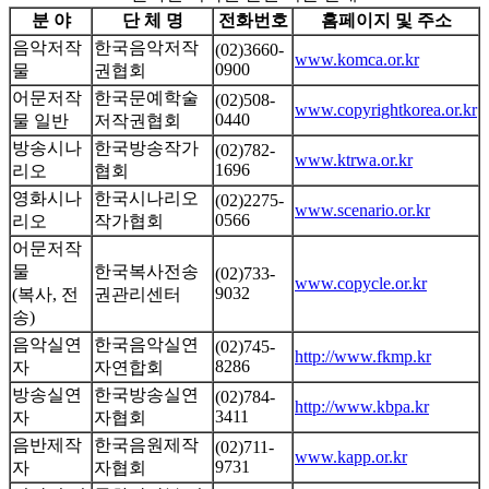
분 야
단 체 명
전화번호
홈페이지 및 주소
음악저작
한국음악저작
(02)3660-
www.komca.or.kr
0900
물
권협회
어문저작
한국문예학술
(02)508-
www.copyrightkorea.or.kr
0440
물 일반
저작권협회
방송시나
한국방송작가
(02)782-
www.ktrwa.or.kr
1696
리오
협회
영화시나
한국시나리오
(02)2275-
www.scenario.or.kr
0566
리오
작가협회
어문저작
물
한국복사전송
(02)733-
www.copycle.or.kr
9032
(복사, 전
권관리센터
송)
음악실연
한국음악실연
(02)745-
http://www.fkmp.kr
8286
자
자연합회
방송실연
한국방송실연
(02)784-
http://www.kbpa.kr
3411
자
자협회
음반제작
한국음원제작
(02)711-
www.kapp.or.kr
9731
자
자협회