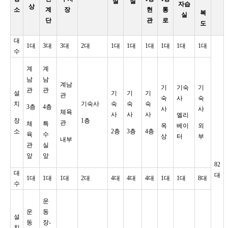
실
실
자습
상
소
계
장
현
통
복
실
단
관
로
도
대
1대
3대
3대
2대
1대
1대
1대
1대
1대
1대
수
계
계
남
남
계남
기
기숙
기
관
관
설
기
기
기
관
숙
사
숙
치
기숙사
숙
숙
숙
3층
4층
사
사
체육
사
사
사
엘리
장
1층
관
체
특
옥
베이
외
소
2층
3층
4층
육
수
상
터
부
내부
관
실
앞
앞
82
대
대
1대
1대
1대
2대
4대
4대
4대
1대
1대
8대
수
운
운
동
설
동
장-
치