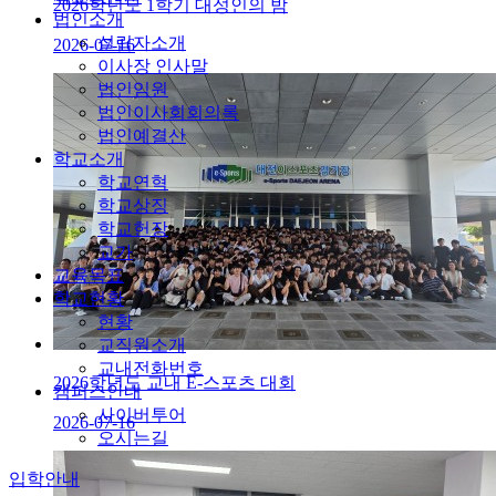
2026학년도 1학기 대성인의 밤
법인소개
설립자소개
2026-07-16
이사장 인사말
법인임원
법인이사회회의록
법인예결산
학교소개
학교연혁
학교상징
학교헌장
교가
교육목표
학교현황
현황
교직원소개
교내전화번호
2026학년도 교내 E-스포츠 대회
캠퍼스안내
사이버투어
2026-07-16
오시는길
입학안내