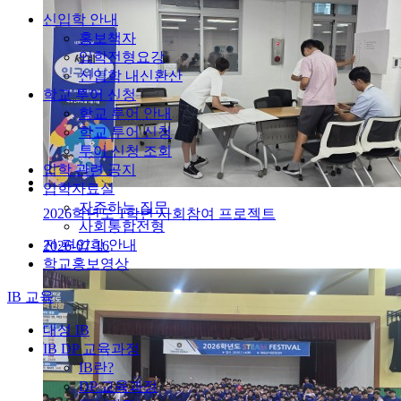
신입학 안내
홍보책자
입학전형요강
신입학 내신환산
학교 투어 신청
학교 투어 안내
학교 투어 신청
투어 신청 조회
입학 관련 공지
입학자료실
자주하는 질문
2026학년도 1학년 사회참여 프로젝트
사회통합전형
전·편입학 안내
2026-07-16
학교홍보영상
IB 교육
대성 IB
IB DP 교육과정
IB란?
DP 교육과정