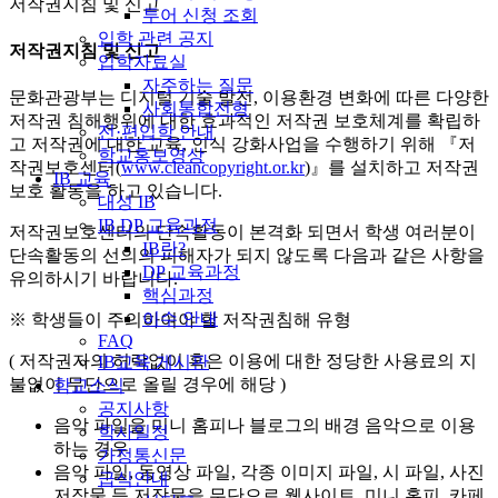
저작권지침 및 신고
투어 신청 조회
입학 관련 공지
저작권지침 및 신고
입학자료실
자주하는 질문
문화관광부는 디지털 기술 발전, 이용환경 변화에 따른 다양한
사회통합전형
저작권 침해행위에 대한 효과적인 저작권 보호체계를 확립하
전·편입학 안내
고 저작권에 대한 교육, 인식 강화사업을 수행하기 위해 『저
학교홍보영상
작권보호센터(
www.cleancopyright.or.kr
)』를 설치하고 저작권
IB 교육
보호 활동을 하고 있습니다.
대성 IB
IB DP 교육과정
저작권보호센터의 단속활동이 본격화 되면서 학생 여러분이
IB란?
단속활동의 선의의 피해자가 되지 않도록 다음과 같은 사항을
DP 교육과정
유의하시기 바랍니다.
핵심과정
이수 안내
※ 학생들이 주의하여야 할 저작권침해 유형
FAQ
( 저작권자의 허락없이 혹은 이용에 대한 정당한 사용료의 지
IB교육 게시판
불없이 무단으로 올릴 경우에 해당 )
학교소식
공지사항
음악 파일을 미니 홈피나 블로그의 배경 음악으로 이용
학사일정
하는 경우
가정통신문
음악 파일, 동영상 파일, 각종 이미지 파일, 시 파일, 사진
급식안내
저작물 등 저작물을 무단으로 웹사이트, 미니 홈피, 카페,