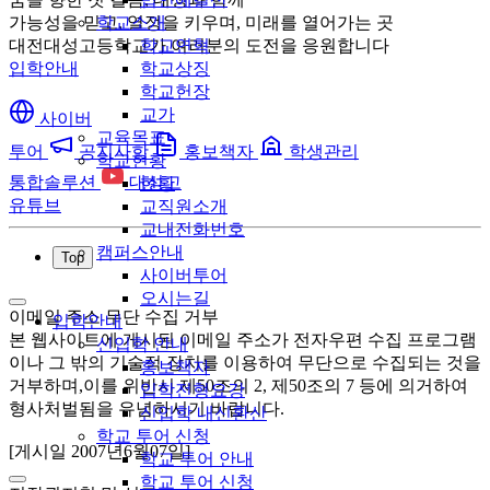
가능성을 믿고, 열정을 키우며, 미래를 열어가는 곳
학교소개
대전대성고등학교가 여러분의 도전을 응원합니다
학교연혁
입학안내
학교상징
학교헌장
교가
사이버
교육목표
투어
공지사항
홍보책자
학생관리
학교현황
통합솔루션
대성고
현황
유튜브
교직원소개
교내전화번호
캠퍼스안내
Top
사이버투어
오시는길
이메일 주소 무단 수집 거부
입학안내
본 웹사이트에 게시된 이메일 주소가 전자우편 수집 프로그램
신입학 안내
이나 그 밖의 기술적 장치를 이용하여 무단으로 수집되는 것을
홍보책자
거부하며,이를 위반시 제50조의 2, 제50조의 7 등에 의거하여
입학전형요강
형사처벌됨을 유념하시기 바랍니다.
신입학 내신환산
학교 투어 신청
[게시일 2007년6월07일]
학교 투어 안내
학교 투어 신청