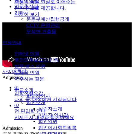
예결산정보
학생의 꿈을 현실로 이어주는
업무추진비
진학 정보를 제공합니다.
기타
자세히 보기
운동부예산집행공개
CCTV 운영관리
무석면 건출물
민원안내
인터넷 민원
무인민원발급기 민원
방문/팩스 민원
사이버투어
우체국 민원
Admission
자주하는 질문
01
학교소개
입학전형요강
학교장인사
나의 꿈, 대성에서 시작됩니다
법인소개
02
설립자소개
전·편입학 안내
이사장 인사말
언제든지 대성과 함께하세요
법인임원
법인이사회회의록
Admission
꿈을 향한 첫 걸음, 대성과 함께
법인예결산