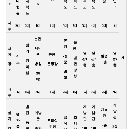
내
내
복
복
복
복
장
입
소
터
현
복
도
도
도
도
구
관
도
대
2대
2대
1대
1대
3대
3대
3대
4대
2대
1대
수
본관-
본
본
평
관
설
계남
관-
가
별
별
별
치
관
본관-
서
-정
별관
별
계
관1
관2
관4
관
고
문
3층
장
방향
운동장
관
층
층
층
리
소
방
방
실
(언
향
향
덕)
대
1대
1대
3대
1대
2대
1대
1대
2대
2대
2대
수
계
별
계
계
계남
남
설
관
계남
남
남
별
관
관
급
조
치
관
관
관
관
조리실
동
식
리
2층
옥
뒤편
2층
장
편
주차
1층
1층