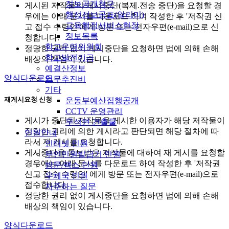
정보공개청구
게시된 저작물의 게시중단(복제.전송 중단)을 요청할 경
행정정보공표(알리미)
우에는 아래 문서를 다운로드 하여 작성한 후 '저작권 신
교육행정서비스현장
고 접수 수령인'에게 방문 또는 전자우편(e-mail)으로 신
정보목록
청합니다.
학교운영위원회
정당한 권리 없이 게시중단을 요청하면 법에 의해 손해
학교발전기금
배상의 책임이 있습니다.
예결산정보
양식다운로드
업무추진비
기타
재게시요청 신청
운동부예산집행공개
CCTV 운영관리
게시가 중단된 저작물을 게시한 이용자가 해당 저작물이
무석면 건출물
정당한 권리에 의한 게시라고 판단되면 해당 절차에 따
민원안내
라서 재 게시를 요청합니다.
인터넷 민원
게시중단을 통보받은 저작물에 대하여 재 게시를 요청할
무인민원발급기 민원
경우에는 아래 문서를 다운로드 하여 작성한 후 '저작권
방문/팩스 민원
신고 접수 수령인' 에게 방문 또는 전자우편(e-mail)으로
우체국 민원
접수합니다.
자주하는 질문
정당한 권리 없이 게시중단을 요청하면 법에 의해 손해
배상의 책임이 있습니다.
양식다운로드