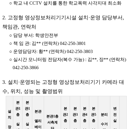
○ 학교 내 CCTV 설치를 통한 학교폭력 사각지대 최소화
2. 고정형 영상정보처리기기시설 설치·운영 담당부서,
책임관, 연락처
○ 담당 부서: 학생안전부
○ 책 임 관: 김** (연락처) 042-250-3801
○ 운영담당자: 황** (연락처) 042-250-3803
○ 실시간 모니터링 전담자(복수 가능) : 김**, 장** (연락처)
042-250-3866
3. 설치·운영되는 고정형 영상정보처리기기 카메라 대
수, 위치, 성능 및 촬영범위
본
본
관1
관1
본
본
본
본
변
설
본관
층
층
관2
관3
관4
관5
분리
전
본관1층
치
층
층
층
층
실
엘리
서측계
실
실
수거
장
베이
단