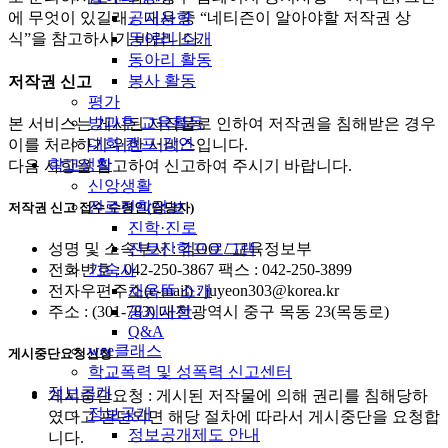
공지사항
에 무엇이 있길래』내용 중 “네티즌이 알아야할 저작권 상
동아리 소개
식”을 참고하시기 바랍니다.
동아리 활동
봉사 활동
저작권 신고
평가
방과후 교육활동
본 서비스는 게시된 저작물로 인하여 저작권을 침해받은 경우
대회·캠프·강연
이를 처리하기 위한 서비스입니다.
학교생활
다음 사항을 참고하여 신고하여 주시기 바랍니다.
신앙생활
진로진학정보
저작권 신고 접수 수령인(담당자)
진학·진로
진로진학프로그램
성명 및 소속부서 : 김OO / 교육정보부
기숙사
전화번호 : 042-250-3867 팩스 : 042-250-3899
채움뜰 소개
전자우편주소(e-mail) : juyeon303@korea.kr
공지사항
주소 : (301-783) 대전광역시 중구 목동 23(목동로)
Q&A
wee클래스
게시중단요청신청
학교폭력 및 성폭력 신고센터
정보공개
게시중단요청 : 게시된 저작물에 의해 권리를 침해당하
정보공개
였다고 판단되면 해당 절차에 따라서 게시중단을 요청합
정보공개제도 안내
니다.