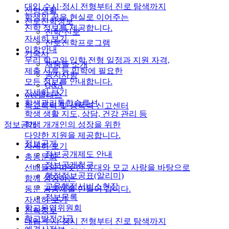
대입 수시·정시 전형부터 진로 탐색까지
신앙생활
학생의 꿈을 현실로 이어주는
진로진학정보
진학 정보를 제공합니다.
진학·진로
자세히 보기
진로진학프로그램
입학안내
기숙사
우리 학교의 입학 전형 일정과 지원 자격,
채움뜰 소개
제출 서류 등 입학에 필요한
공지사항
모든 정보를 안내합니다.
Q&A
자세히 보기
wee클래스
학생관리통합솔루션
학교폭력 및 성폭력 신고센터
학생 생활 지도, 상담, 건강 관리 등
학생 개개인의 성장을 위한
정보공개
다양한 지원을 제공합니다.
정보공개
자세히 보기
정보공개제도 안내
총동문회
정보공개청구
선배들의 따뜻한 유대와 모교 사랑을 바탕으로
행정정보공표(알리미)
함께 성장하는
교육행정서비스현장
동문 공동체를 만들어 갑니다.
정보목록
자세히 보기
학교운영위원회
진학정보
학교발전기금
대입 수시·정시 전형부터 진로 탐색까지