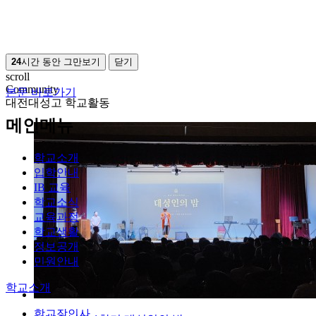
24
시간 동안 그만보기
닫기
scroll
Community
본문 바로가기
대전대성고 학교활동
메인메뉴
학교소개
입학안내
IB 교육
학교소식
교육과정
학교생활
정보공개
민원안내
학교소개
학교장인사