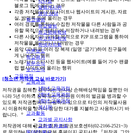
식단표
블로그 등에 올리는 경우
알림게시판
각종 저작물을 포털 사이트나 웹사이트의 게시판, 자료
영양 상담
실, 방명록 등에 올리는 경우
학교앨범
여러 경로를 통하여 수집한 저작물을 다른 사람들과 공
학교앨범
유할 목적으로 웹하드에 저장하거나 내려받는 경우
최고명예학생
다른 사용자와 공유할 목적으로 P2P 프로그램을 통하여
최고칭찬학생
저작물을 올리거나 내려받는 경우
학생자치회
음악 CD 등을 여러 장 복제 (일명 ‘굽기’)하여 친구들에
언론보도
게 나눠주는 행위
학교평가
노래가사, 스타사진 등을 웹사이트(예를 들어 가수 팬클
동문소식
럽 웹사이트)에 올리는 행위
보건소식
교육과정
[청소년 저작권 교실 바로가기]
교육과정
1학년 교육과정
저작권을 침해한 경우에는 민사상 손해배상책임을 질뿐만 아
2학년 교육과정
니라 5년 이하의 징역 또는 5천만원 이하의 벌금을 병과할 수
3학년 교육과정
있도록 저작권법에서 규정하고 있으므로 타인의 저작물사용
게시판
시 이용허락을 받거나 정당한 대가를 지불하고 사용하시기 바
교과활동
랍니다.
교과별 공지사항
교과별 자료실
저작권에 대해 궁금한 점은 저작권보호센터(02-2166-2521~3)
동아리·봉사
로 문의하시고 문화관광부 홈페이지 공지사항 『저작권, 그안