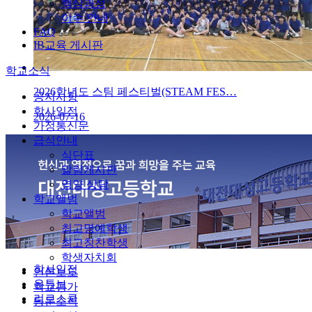
핵심과정
이수 안내
FAQ
IB교육 게시판
학교소식
2026학년도 스팀 페스티벌(STEAM FES…
공지사항
학사일정
2026-07-16
가정통신문
급식안내
식단표
알림게시판
영양 상담
학교앨범
학교앨범
최고명예학생
최고칭찬학생
학생자치회
학사일정
언론보도
유튜브
학교평가
리로스쿨
동문소식