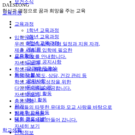
보건소식
DAESEONG
헌신과 열정으로 꿈과 희망을 주는 교육
교육과정
교육과정
1학년 교육과정
2학년 교육과정
입학안내
3학년 교육과정
우리 학교의 입학 전형 일정과 지원 자격,
게시판
제출 서류 등 입학에 필요한
교과활동
모든 정보를 안내합니다.
교과별 공지사항
자세히 보기
교과별 자료실
학생관리통합솔루션
동아리·봉사
학생 생활 지도, 상담, 건강 관리 등
공지사항
학생 개개인의 성장을 위한
동아리 소개
다양한 지원을 제공합니다.
동아리 활동
자세히 보기
봉사 활동
총동문회
평가
선배들의 따뜻한 유대와 모교 사랑을 바탕으로
방과후 교육활동
함께 성장하는
대회·캠프·강연
동문 공동체를 만들어 갑니다.
자세히 보기
학교생활
진학정보