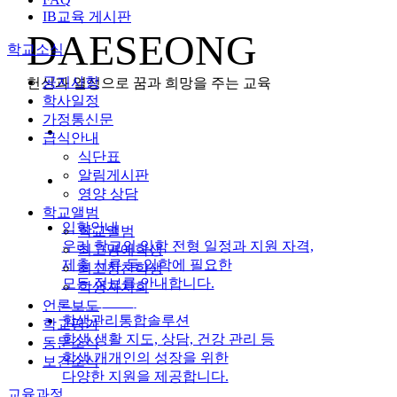
IB교육 게시판
DAESEONG
학교소식
공지사항
헌신과 열정으로 꿈과 희망을 주는 교육
학사일정
가정통신문
급식안내
식단표
알림게시판
영양 상담
학교앨범
입학안내
학교앨범
우리 학교의 입학 전형 일정과 지원 자격,
최고명예학생
제출 서류 등 입학에 필요한
최고칭찬학생
모든 정보를 안내합니다.
학생자치회
자세히 보기
언론보도
학생관리통합솔루션
학교평가
학생 생활 지도, 상담, 건강 관리 등
동문소식
학생 개개인의 성장을 위한
보건소식
다양한 지원을 제공합니다.
교육과정
자세히 보기