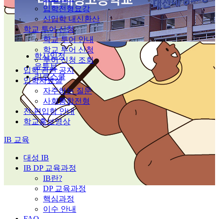
입학전형요강
신입학 내신환산
학교 투어 신청
학교 투어 안내
학교 투어 신청
학사일정
투어 신청 조회
유튜브
입학 관련 공지
리로스쿨
입학자료실
자주하는 질문
사회통합전형
전·편입학 안내
학교홍보영상
IB 교육
대성 IB
IB DP 교육과정
IB란?
DP 교육과정
핵심과정
이수 안내
FAQ