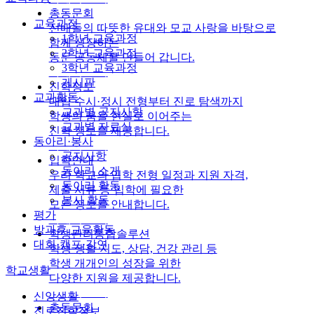
총동문회
교육과정
선배들의 따뜻한 유대와 모교 사랑을 바탕으로
1학년 교육과정
함께 성장하는
2학년 교육과정
동문 공동체를 만들어 갑니다.
3학년 교육과정
자세히 보기
게시판
진학정보
교과활동
대입 수시·정시 전형부터 진로 탐색까지
교과별 공지사항
학생의 꿈을 현실로 이어주는
교과별 자료실
진학 정보를 제공합니다.
동아리·봉사
자세히 보기
공지사항
입학안내
동아리 소개
우리 학교의 입학 전형 일정과 지원 자격,
동아리 활동
제출 서류 등 입학에 필요한
봉사 활동
모든 정보를 안내합니다.
평가
자세히 보기
방과후 교육활동
학생관리통합솔루션
대회·캠프·강연
학생 생활 지도, 상담, 건강 관리 등
학생 개개인의 성장을 위한
학교생활
다양한 지원을 제공합니다.
자세히 보기
신앙생활
총동문회
진로진학정보