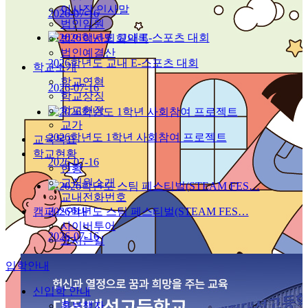
이사장 인사말
2026-07-16
법인임원
법인이사회회의록
법인예결산
2026학년도 교내 E-스포츠 대회
학교소개
학교연혁
2026-07-16
학교상징
학교헌장
교가
2026학년도 1학년 사회참여 프로젝트
교육목표
학교현황
2026-07-16
현황
교직원소개
교내전화번호
2026학년도 스팀 페스티벌(STEAM FES…
캠퍼스안내
사이버투어
2026-07-16
오시는길
입학안내
신입학 안내
홍보책자