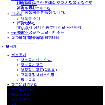
선배들의 따뜻한 유대와 모교 사랑을 바탕으로
진학·진로
함께 성장하는
진로진학프로그램
동문 공동체를 만들어 갑니다.
기숙사
자세히 보기
채움뜰 소개
진학정보
공지사항
대입 수시·정시 전형부터 진로 탐색까지
Q&A
학생의 꿈을 현실로 이어주는
wee클래스
진학 정보를 제공합니다.
학교폭력 및 성폭력 신고센터
자세히 보기
정보공개
정보공개
정보공개제도 안내
정보공개청구
행정정보공표(알리미)
교육행정서비스현장
정보목록
학교운영위원회
학교발전기금
예결산정보
업무추진비
기타