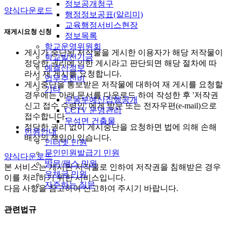
정보공개청구
양식다운로드
행정정보공표(알리미)
교육행정서비스현장
재게시요청 신청
정보목록
학교운영위원회
게시가 중단된 저작물을 게시한 이용자가 해당 저작물이
학교발전기금
정당한 권리에 의한 게시라고 판단되면 해당 절차에 따
예결산정보
라서 재 게시를 요청합니다.
업무추진비
게시중단을 통보받은 저작물에 대하여 재 게시를 요청할
기타
경우에는 아래 문서를 다운로드 하여 작성한 후 '저작권
운동부예산집행공개
신고 접수 수령인' 에게 방문 또는 전자우편(e-mail)으로
CCTV 운영관리
접수합니다.
무석면 건출물
정당한 권리 없이 게시중단을 요청하면 법에 의해 손해
민원안내
배상의 책임이 있습니다.
인터넷 민원
무인민원발급기 민원
양식다운로드
방문/팩스 민원
본 서비스는 게시된 저작물로 인하여 저작권을 침해받은 경우
우체국 민원
이를 처리하기 위한 서비스입니다.
자주하는 질문
다음 사항을 참고하여 신고하여 주시기 바랍니다.
관련법규