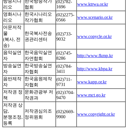
방송시나
한국방송작가
(02)782-
www.ktrwa.or.kr
1696
리오
협회
영화시나
한국시나리오
(02)2275-
www.scenario.or.kr
0566
리오
작가협회
어문저작
물
한국복사전송
(02)733-
www.copycle.or.kr
9032
(복사, 전
권관리센터
송)
음악실연
한국음악실연
(02)745-
http://www.fkmp.kr
8286
자
자연합회
방송실연
한국방송실연
(02)784-
http://www.kbpa.kr
3411
자
자협회
음반제작
한국음원제작
(02)711-
www.kapp.or.kr
9731
자
자협회
저작권 정
문화관광부 저
(02)3704-
www.mct.go.kr
9470
책
작권과
저작권 상
담,
저작권심의조
(02)2669-
www.copyright.or.kr
9900
분쟁조정,
정위원회
등록