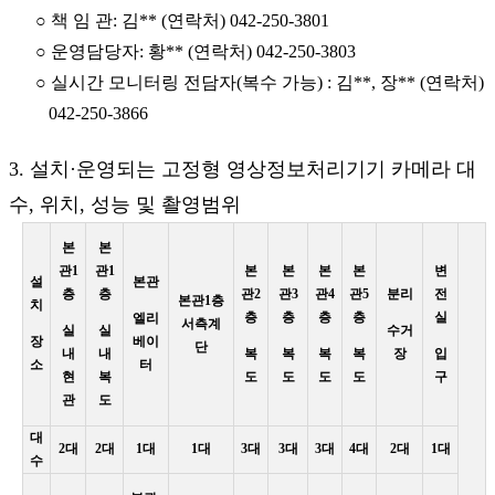
○ 책 임 관: 김** (연락처) 042-250-3801
○ 운영담당자: 황** (연락처) 042-250-3803
○ 실시간 모니터링 전담자(복수 가능) : 김**, 장** (연락처)
042-250-3866
3. 설치·운영되는 고정형 영상정보처리기기 카메라 대
수, 위치, 성능 및 촬영범위
본
본
관1
관1
본
본
본
본
변
설
본관
층
층
관2
관3
관4
관5
분리
전
본관1층
치
층
층
층
층
실
엘리
서측계
실
실
수거
장
베이
단
내
내
복
복
복
복
장
입
소
터
현
복
도
도
도
도
구
관
도
대
2대
2대
1대
1대
3대
3대
3대
4대
2대
1대
수