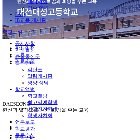
핵심과정
이수 안내
FAQ
IB교육 게시판
학교소식
공지사항
학사일정
학사일정
유튜브
가정통신문
리로스쿨
급식안내
식단표
알림게시판
영양 상담
학교앨범
학교앨범
최고명예학생
DAESEONG
최고칭찬학생
헌신과 열정으로 꿈과 희망을 주는 교육
학생자치회
언론보도
학교평가
동문소식
입학안내