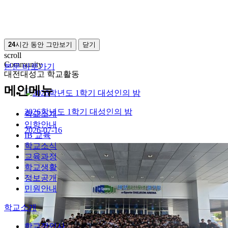
24
시간 동안 그만보기
닫기
scroll
Community
본문 바로가기
대전대성고 학교활동
메인메뉴
2026학년도 1학기 대성인의 밤
학교소개
입학안내
2026-07-16
IB 교육
학교소식
교육과정
학교생활
정보공개
민원안내
학교소개
학교장인사