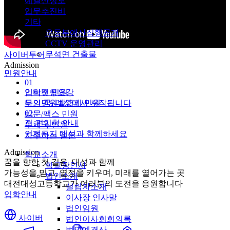
예결산정보
업무추진비
기타
운동부예산집행공개
CCTV 운영관리
무석면 건출물
사이버투어
Admission
민원안내
01
입학전형요강
인터넷 민원
나의 꿈, 대성에서 시작됩니다
무인민원발급기 민원
02
방문/팩스 민원
전·편입학 안내
우체국 민원
언제든지 대성과 함께하세요
자주하는 질문
Admission
학교소개
꿈을 향한 첫 걸음, 대성과 함께
학교장인사
가능성을 믿고, 열정을 키우며, 미래를 열어가는 곳
법인소개
대전대성고등학교가 여러분의 도전을 응원합니다
설립자소개
입학안내
이사장 인사말
법인임원
사이버
법인이사회회의록
법인예결산