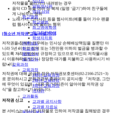
식단표
저작물을 올리거나 내려받는 경우
알림게시판
음악 CD 등을 여러 장 복제 (일명 ‘굽기’)하여 친구들에
영양 상담
게 나눠주는 행위
학교앨범
노래가사, 스타사진 등을 웹사이트(예를 들어 가수 팬클
학교앨범
럽 웹사이트)에 올리는 행위
최고명예학생
최고칭찬학생
[청소년 저작권 교실 바로가기]
학생자치회
저작권을 침해한 경우에는 민사상 손해배상책임을 질뿐만 아
언론보도
니라 5년 이하의 징역 또는 5천만원 이하의 벌금을 병과할 수
학교평가
있도록 저작권법에서 규정하고 있으므로 타인의 저작물사용
동문소식
시 이용허락을 받거나 정당한 대가를 지불하고 사용하시기 바
보건소식
랍니다.
교육과정
교육과정
저작권에 대해 궁금한 점은 저작권보호센터(02-2166-2521~3)
1학년 교육과정
로 문의하시고 문화관광부 홈페이지 공지사항 『저작권, 그안
2학년 교육과정
에 무엇이 있길래』내용 중 “네티즌이 알아야할 저작권 상
3학년 교육과정
식”을 참고하시기 바랍니다.
게시판
교과활동
저작권 신고
교과별 공지사항
교과별 자료실
본 서비스는 게시된 저작물로 인하여 저작권을 침해받은 경우
동아리·봉사