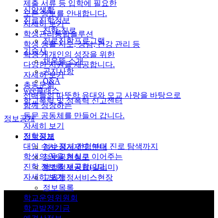
제출 서류 등 입학에 필요한
신앙생활
모든 정보를 안내합니다.
진로진학정보
자세히 보기
진학·진로
학생관리통합솔루션
진로진학프로그램
학생 생활 지도, 상담, 건강 관리 등
기숙사
학생 개개인의 성장을 위한
채움뜰 소개
다양한 지원을 제공합니다.
공지사항
자세히 보기
Q&A
총동문회
wee클래스
선배들의 따뜻한 유대와 모교 사랑을 바탕으로
학교폭력 및 성폭력 신고센터
함께 성장하는
동문 공동체를 만들어 갑니다.
정보공개
자세히 보기
진학정보
정보공개
대입 수시·정시 전형부터 진로 탐색까지
정보공개제도 안내
학생의 꿈을 현실로 이어주는
정보공개청구
진학 정보를 제공합니다.
행정정보공표(알리미)
자세히 보기
교육행정서비스현장
정보목록
학교운영위원회
학교발전기금