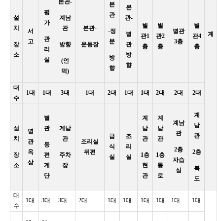
본관-
본
본
평
관
설
계남
관-
가
별
별
별
치
관
본관-
서
-정
별관
별
계
관1
관2
관4
관
고
문
3층
장
방향
운동장
관
층
층
층
리
소
방
방
실
(언
향
향
덕)
대
1대
1대
3대
1대
2대
1대
1대
2대
2대
2대
수
계
별
계
계
계남
남
설
관
계남
남
남
별
관
관
급
조
치
관
관
관
관
조리실
동
식
리
2층
옥
뒤편
2층
장
편
주차
1층
1층
실
실
자습
상
소
계
장
현
통
복
실
단
관
로
도
대
1대
3대
3대
2대
1대
1대
1대
1대
1대
1대
수