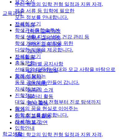
보건소식
우리 학교의 입학 전형 일정과 지원 자격,
제출 서류 등 입학에 필요한
교육과정
모든 정보를 안내합니다.
자세히 보기
교육과정
학생관리통합솔루션
1학년 교육과정
학생 생활 지도, 상담, 건강 관리 등
2학년 교육과정
학생 개개인의 성장을 위한
3학년 교육과정
다양한 지원을 제공합니다.
게시판
자세히 보기
교과활동
총동문회
교과별 공지사항
선배들의 따뜻한 유대와 모교 사랑을 바탕으로
교과별 자료실
함께 성장하는
동아리·봉사
동문 공동체를 만들어 갑니다.
공지사항
자세히 보기
동아리 소개
진학정보
동아리 활동
대입 수시·정시 전형부터 진로 탐색까지
봉사 활동
학생의 꿈을 현실로 이어주는
평가
진학 정보를 제공합니다.
방과후 교육활동
자세히 보기
대회·캠프·강연
입학안내
학교생활
우리 학교의 입학 전형 일정과 지원 자격,