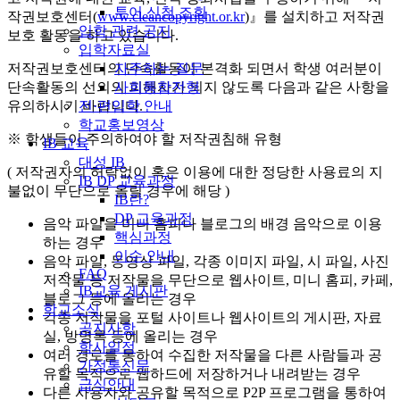
투어 신청 조회
작권보호센터(
www.cleancopyright.or.kr
)』를 설치하고 저작권
입학 관련 공지
보호 활동을 하고 있습니다.
입학자료실
자주하는 질문
저작권보호센터의 단속활동이 본격화 되면서 학생 여러분이
사회통합전형
단속활동의 선의의 피해자가 되지 않도록 다음과 같은 사항을
전·편입학 안내
유의하시기 바랍니다.
학교홍보영상
※ 학생들이 주의하여야 할 저작권침해 유형
IB 교육
대성 IB
( 저작권자의 허락없이 혹은 이용에 대한 정당한 사용료의 지
IB DP 교육과정
불없이 무단으로 올릴 경우에 해당 )
IB란?
DP 교육과정
음악 파일을 미니 홈피나 블로그의 배경 음악으로 이용
핵심과정
하는 경우
이수 안내
음악 파일, 동영상 파일, 각종 이미지 파일, 시 파일, 사진
FAQ
저작물 등 저작물을 무단으로 웹사이트, 미니 홈피, 카페,
IB교육 게시판
블로그 등에 올리는 경우
학교소식
각종 저작물을 포털 사이트나 웹사이트의 게시판, 자료
공지사항
실, 방명록 등에 올리는 경우
학사일정
여러 경로를 통하여 수집한 저작물을 다른 사람들과 공
가정통신문
유할 목적으로 웹하드에 저장하거나 내려받는 경우
급식안내
다른 사용자와 공유할 목적으로 P2P 프로그램을 통하여