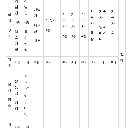
계
계
남
남
계남
기
기숙
기
관
관
설
기
기
기
관
숙
사
숙
치
기숙사
숙
숙
숙
3층
4층
사
사
체육
사
사
사
엘리
장
1층
관
체
특
옥
베이
외
소
2층
3층
4층
육
수
상
터
부
내부
관
실
앞
앞
82
대
대
1대
1대
1대
2대
4대
4대
4대
1대
1대
8대
수
운
운
동
설
동
장-
치
장
정
장
방
문
소
향
방
향
대
1대
1대