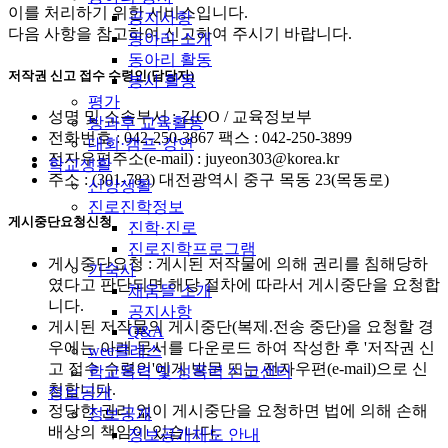
이를 처리하기 위한 서비스입니다.
공지사항
다음 사항을 참고하여 신고하여 주시기 바랍니다.
동아리 소개
동아리 활동
저작권 신고 접수 수령인(담당자)
봉사 활동
평가
성명 및 소속부서 : 김OO / 교육정보부
방과후 교육활동
전화번호 : 042-250-3867 팩스 : 042-250-3899
대회·캠프·강연
전자우편주소(e-mail) : juyeon303@korea.kr
학교생활
주소 : (301-783) 대전광역시 중구 목동 23(목동로)
신앙생활
진로진학정보
게시중단요청신청
진학·진로
진로진학프로그램
게시중단요청 : 게시된 저작물에 의해 권리를 침해당하
기숙사
였다고 판단되면 해당 절차에 따라서 게시중단을 요청합
채움뜰 소개
니다.
공지사항
게시된 저작물의 게시중단(복제.전송 중단)을 요청할 경
Q&A
우에는 아래 문서를 다운로드 하여 작성한 후 '저작권 신
wee클래스
고 접수 수령인'에게 방문 또는 전자우편(e-mail)으로 신
학교폭력 및 성폭력 신고센터
청합니다.
정보공개
정당한 권리 없이 게시중단을 요청하면 법에 의해 손해
정보공개
배상의 책임이 있습니다.
정보공개제도 안내