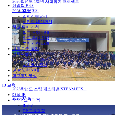
2026학년도 1학년 사회참여 프로젝트
신입학 안내
2026-07-16
홍보책자
입학전형요강
신입학 내신환산
학교 투어 신청
학교 투어 안내
학교 투어 신청
투어 신청 조회
입학 관련 공지
입학자료실
자주하는 질문
사회통합전형
전·편입학 안내
학교홍보영상
IB 교육
2026학년도 스팀 페스티벌(STEAM FES…
대성 IB
2026-07-16
IB DP 교육과정
IB란?
DP 교육과정