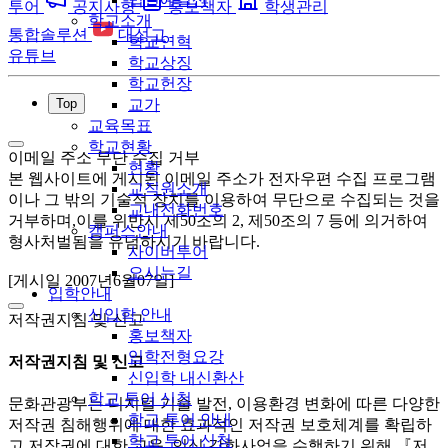
투어
공지사항
홍보책자
학생관리
학교소개
통합솔루션
대성고
학교연혁
유튜브
학교상징
학교헌장
Top
교가
교육목표
학교현황
이메일 주소 무단 수집 거부
현황
본 웹사이트에 게시된 이메일 주소가 전자우편 수집 프로그램
교직원소개
이나 그 밖의 기술적 장치를 이용하여 무단으로 수집되는 것을
교내전화번호
거부하며,이를 위반시 제50조의 2, 제50조의 7 등에 의거하여
캠퍼스안내
형사처벌됨을 유념하시기 바랍니다.
사이버투어
오시는길
[게시일 2007년6월07일]
입학안내
신입학 안내
저작권지침 및 신고
홍보책자
입학전형요강
저작권지침 및 신고
신입학 내신환산
학교 투어 신청
문화관광부는 디지털 기술 발전, 이용환경 변화에 따른 다양한
학교 투어 안내
저작권 침해행위에 대한 효과적인 저작권 보호체계를 확립하
학교 투어 신청
고 저작권에 대한 교육, 인식 강화사업을 수행하기 위해 『저