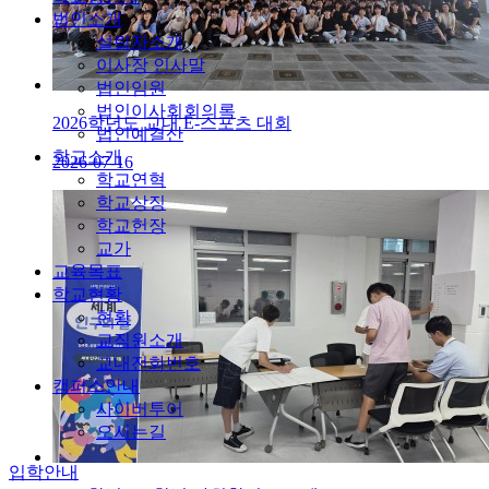
법인소개
설립자소개
이사장 인사말
법인임원
법인이사회회의록
2026학년도 교내 E-스포츠 대회
법인예결산
학교소개
2026-07-16
학교연혁
학교상징
학교헌장
교가
교육목표
학교현황
현황
교직원소개
교내전화번호
캠퍼스안내
사이버투어
오시는길
입학안내