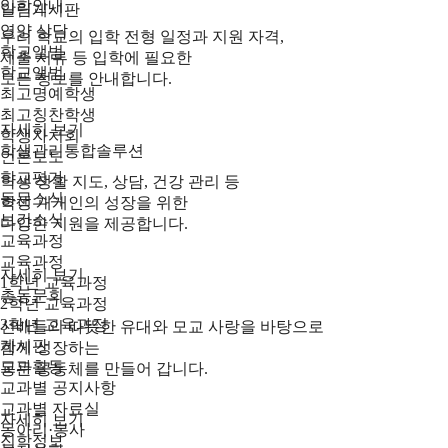
입학안내
알림게시판
영양 상담
우리 학교의 입학 전형 일정과 지원 자격,
학교앨범
제출 서류 등 입학에 필요한
학교앨범
모든 정보를 안내합니다.
최고명예학생
최고칭찬학생
자세히 보기
학생자치회
학생관리통합솔루션
언론보도
학교평가
학생 생활 지도, 상담, 건강 관리 등
동문소식
학생 개개인의 성장을 위한
보건소식
다양한 지원을 제공합니다.
교육과정
교육과정
자세히 보기
1학년 교육과정
총동문회
2학년 교육과정
3학년 교육과정
선배들의 따뜻한 유대와 모교 사랑을 바탕으로
게시판
함께 성장하는
교과활동
동문 공동체를 만들어 갑니다.
교과별 공지사항
교과별 자료실
자세히 보기
동아리·봉사
진학정보