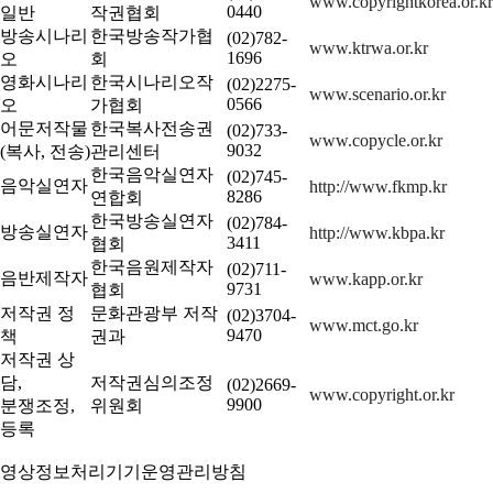
www.copyrightkorea.or.kr
0440
일반
작권협회
방송시나리
한국방송작가협
(02)782-
www.ktrwa.or.kr
1696
오
회
영화시나리
한국시나리오작
(02)2275-
www.scenario.or.kr
0566
오
가협회
어문저작물
한국복사전송권
(02)733-
www.copycle.or.kr
9032
(복사, 전송)
관리센터
한국음악실연자
(02)745-
음악실연자
http://www.fkmp.kr
8286
연합회
한국방송실연자
(02)784-
방송실연자
http://www.kbpa.kr
3411
협회
한국음원제작자
(02)711-
음반제작자
www.kapp.or.kr
9731
협회
저작권 정
문화관광부 저작
(02)3704-
www.mct.go.kr
9470
책
권과
저작권 상
담,
저작권심의조정
(02)2669-
www.copyright.or.kr
9900
분쟁조정,
위원회
등록
영상정보처리기기운영관리방침