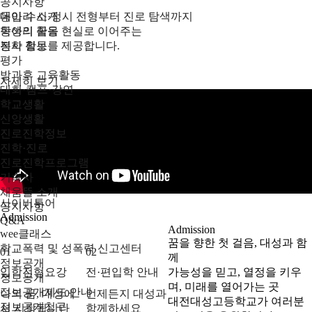
공지사항
동아리 소개
대입 수시·정시 전형부터 진로 탐색까지
동아리 활동
학생의 꿈을 현실로 이어주는
봉사 활동
진학 정보를 제공합니다.
평가
방과후 교육활동
자세히 보기
대회·캠프·강연
학교생활
신앙생활
진로진학정보
진학·진로
진로진학프로그램
기숙사
채움뜰 소개
사이버투어
공지사항
Admission
Q&A
Admission
wee클래스
꿈을 향한 첫 걸음, 대성과 함
학교폭력 및 성폭력 신고센터
01
02
께
정보공개
입학전형요강
전·편입학 안내
가능성을 믿고, 열정을 키우
정보공개
며, 미래를 열어가는 곳
정보공개제도 안내
나의 꿈, 대성에
언제든지 대성과
대전대성고등학교가 여러분
정보공개청구
서 시작됩니다
함께하세요