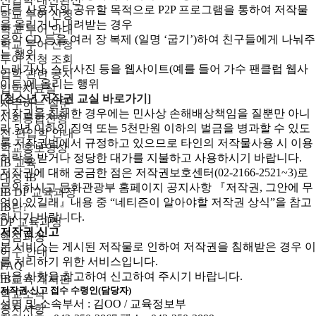
다른 사용자와 공유할 목적으로 P2P 프로그램을 통하여 저작물
학교 투어 신청
을 올리거나 내려받는 경우
학교 투어 안내
음악 CD 등을 여러 장 복제 (일명 ‘굽기’)하여 친구들에게 나눠주
학교 투어 신청
는 행위
투어 신청 조회
노래가사, 스타사진 등을 웹사이트(예를 들어 가수 팬클럽 웹사
입학 관련 공지
이트)에 올리는 행위
입학자료실
[청소년 저작권 교실 바로가기]
자주하는 질문
저작권을 침해한 경우에는 민사상 손해배상책임을 질뿐만 아니
사회통합전형
라 5년 이하의 징역 또는 5천만원 이하의 벌금을 병과할 수 있도
전·편입학 안내
록 저작권법에서 규정하고 있으므로 타인의 저작물사용 시 이용
학교홍보영상
허락을 받거나 정당한 대가를 지불하고 사용하시기 바랍니다.
IB 교육
저작권에 대해 궁금한 점은 저작권보호센터(02-2166-2521~3)로
대성 IB
문의하시고 문화관광부 홈페이지 공지사항 『저작권, 그안에 무
IB DP 교육과정
엇이 있길래』내용 중 “네티즌이 알아야할 저작권 상식”을 참고
IB란?
하시기 바랍니다.
DP 교육과정
저작권 신고
핵심과정
본 서비스는 게시된 저작물로 인하여 저작권을 침해받은 경우 이
이수 안내
를 처리하기 위한 서비스입니다.
FAQ
다음 사항을 참고하여 신고하여 주시기 바랍니다.
IB교육 게시판
저작권 신고 접수 수령인(담당자)
학교소식
성명 및 소속부서 : 김OO / 교육정보부
공지사항