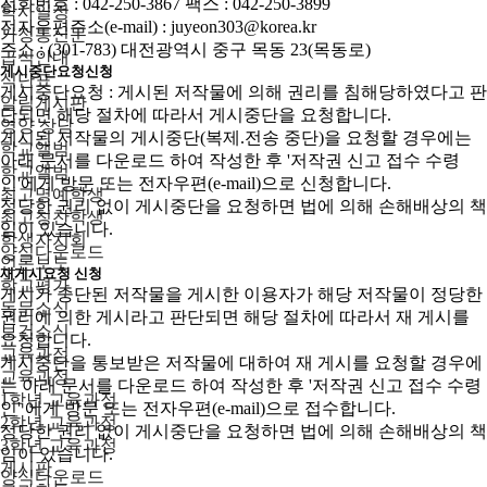
전화번호 : 042-250-3867 팩스 : 042-250-3899
학사일정
전자우편주소(e-mail) : juyeon303@korea.kr
가정통신문
주소 : (301-783) 대전광역시 중구 목동 23(목동로)
급식안내
게시중단요청신청
식단표
게시중단요청 : 게시된 저작물에 의해 권리를 침해당하였다고 판
알림게시판
단되면 해당 절차에 따라서 게시중단을 요청합니다.
영양 상담
게시된 저작물의 게시중단(복제.전송 중단)을 요청할 경우에는
학교앨범
아래 문서를 다운로드 하여 작성한 후 '저작권 신고 접수 수령
학교앨범
인'에게 방문 또는 전자우편(e-mail)으로 신청합니다.
최고명예학생
정당한 권리 없이 게시중단을 요청하면 법에 의해 손해배상의 책
최고칭찬학생
임이 있습니다.
학생자치회
양식다운로드
언론보도
재게시요청 신청
학교평가
게시가 중단된 저작물을 게시한 이용자가 해당 저작물이 정당한
동문소식
권리에 의한 게시라고 판단되면 해당 절차에 따라서 재 게시를
보건소식
요청합니다.
교육과정
게시중단을 통보받은 저작물에 대하여 재 게시를 요청할 경우에
교육과정
는 아래 문서를 다운로드 하여 작성한 후 '저작권 신고 접수 수령
1학년 교육과정
인' 에게 방문 또는 전자우편(e-mail)으로 접수합니다.
2학년 교육과정
정당한 권리 없이 게시중단을 요청하면 법에 의해 손해배상의 책
3학년 교육과정
임이 있습니다.
게시판
양식다운로드