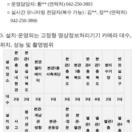
○ 운영담당자: 황** (연락처) 042-250-3803
○ 실시간 모니터링 전담자(복수 가능) : 김**, 장** (연락처)
042-250-3866
3. 설치·운영되는 고정형 영상정보처리기기 카메라 대수,
위치, 성능 및 촬영범위
본
본
관1
관1
본
본
본
변
설
본관
층
층
관2
본관
관4
관5
분리
전
치
엘리
본관1층
실
실
층
3층
층
층
수거
실
장
베이
서측계단
내
내
복
복도
복
복
장
입
소
터
현
복
도
도
도
구
관
도
대
2대
2대
1대
1대
3대
3대
3대
4대
2대
1대
수
본관-
본
평
설
계남
관
본
가
별
별
별
치
서
관
본관-
-정
관-
별관3
계
관
관1
관2
관4
장
고
방향
운동장
문
별관
층
리
층
층
층