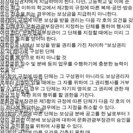
저작재산권자에게 지급하여야 한다. 다만, 고등학교 및 이에 준
정보공개
하는 학교 이하의 학교에서 제2항의 규정에 따른 복제·공연·방송
정보공개
또는 전송을 하는 경우에는 보상금을 지급하지 아니한다.
정보공개제도 안내
제4항의 규정에 따른 보상을 받을 권리는 다음 각 호의 요건을 갖
정보공개청구
춘 단체로서 문화관광부장관이 지정하는 단체를 통하여 행사되
행정정보공표(알리미)
어야 한다. 문화관광부장관이 그 단체를 지정할 때에는 미리 그
교육행정서비스현장
단체의 동의를 얻어야 한다.
정보목록
대한민국 내에서 보상을 받을 권리를 가진 자(이하 “보상권리
학교운영위원회
자”라 한다)로 구성된 단체
학교발전기금
영리를 목적으로 하지 아니할 것
예결산정보
보상금의 징수 및 분배 등의 업무를 수행하기에 충분한 능력이
업무추진비
있을 것
기타
제5항의 규정에 따른 단체는 그 구성원이 아니라도 보상권리자
운동부예산집행공개
로부터 신청이 있을 때에는 그 자를 위하여 그 권리행사를 거부
CCTV 운영관리
할 수 없다. 이 경우 그 단체는 자기의 명의로 그 권리에 관한 재
무석면 건출물
판상 또는 재판 외의 행위를 할 권한을 가진다.
민원안내
문화관광부장관은 제5항의 규정에 따른 단체가 다음 각 호의 어
인터넷 민원
느 하나에 해당하는 경우에는 그 지정을 취소할 수 있다.
무인민원발급기 민원
제5항의 규정에 따른 단체는 보상금 분배 공고를 한 날로부터 3
방문/팩스 민원
년이 경과한 미분배 보상금에 대하여 문화관광부장관의 승인을
우체국 민원
얻어 공익목적을 위하여 사용할 수 있다.
자주하는 질문
제5항의 규정에 따른 요건을 갖추지 못한 때