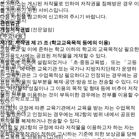
교과활동
본 서비스는 게시된 저작물로 인하여 저작권을 침해받은 경우 이
교과별 공지사항
를 처리하기 위한 서비스입니다.
교과별 자료실
다음 사항을 참고하여 신고하여 주시기 바랍니다.
동아리·봉사
관련법규
공지사항
개정저작권법
[전문열람]
동아리 소개
[ 주요내용 ]
동아리 활동
제2장. 저작권
제 25 조 (학교교육목적 등에의 이용)
봉사 활동
고등학교 및 이에 준하는 학교 이하의 학교의 교육목적상 필요한
평가
교과용도서에는 공표된 저작물을 게재할 수 있다.
방과후 교육활동
특별법에 의하여 설립되었거나 「초·중등교육법」 또는 「고등
대회·캠프·강연
교육법」에 따른 교육기관 또는 국가나 지방자치단체가 운영하
학교생활
는 교육기관은 그 수업목적상 필요하다고 인정되는 경우에는 공
신앙생활
표된 저작물의 일부분을 복제·공연·방송 또는 전송할 수 있다. 다
진로진학정보
만, 저작물의 성질이나 그 이용의 목적 및 형태 등에 비추어 저작
진학·진로
물의 전부를 이용하는 것이 부득이한 경우에는 전부를 이용할 수
진로진학프로그램
있다.
기숙사
제2항의 규정에 따른 교육기관에서 교육을 받는 자는 수업목적
채움뜰 소개
상 필요하다고 인정되는 경우에는 제2항의 범위 내에서 공표된
공지사항
저작물을 복제하거나 전송할 수 있다.
Q&A
제1항 및 제2항의 규정에 따라 저작물을 이용하고자 하는 자는
wee클래스
문화관광부장관이 정하여 고시하는 기준에 의한 보상금을 당해
학교폭력 및 성폭력 신고센터