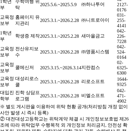
1학년
수학여행 위
㈜하나투어
2025.5.6.~2025.5.9
2127-
부
탁
0176
031-
교육정
홈페이지 유
㈜니트로아이
2025.3.1.~2026.2.28
255-
보부
지관리
4141
042-
1학년
학생증 제작
새마을금고
2025.3.1.~2025.2.28
226-
부
7228
042-
교육정
전산유지보
㈜명품시스템
2025.3.1.~2026.2.28
524-
보부
수
0164
02-
교육정
쿨메신저
지란컴스
2025.3.15.~2026.3.14
6325-
보부
6300
교육정
대성리로스
1644-
리로소프트
2025.3.1.~2026.2.28
9325
보부
쿨
042-
대입진
진학 상담프
비엘소프트
2025.3.1.~2026.2.28
471-
학부
로그램
4902
※ 별도 게시판을 이용하여 위탁 현황 공개(처리방침 개정 없이
사안 발생 시 즉시 등록)
② 대전대성고등학교는 위탁계약 체결 시 개인정보보호법 제26
조에 따라 위탁업무 수행목적 외 개인정보 처리금지, 안전성 확