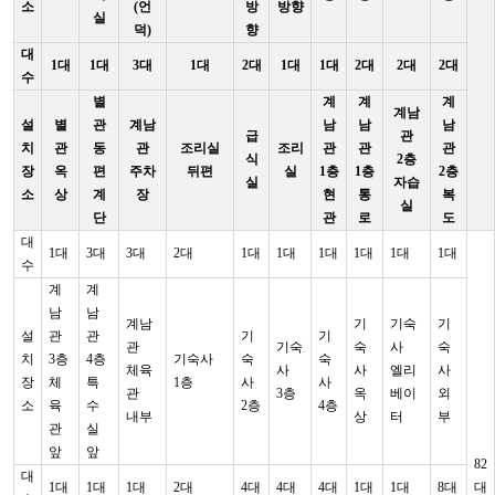
소
(언
방
방향
실
덕)
향
대
1대
1대
3대
1대
2대
1대
1대
2대
2대
2대
수
별
계
계
계
계남
설
별
관
계남
남
남
남
급
관
치
관
동
관
조리실
조리
관
관
관
식
2층
장
옥
편
주차
뒤편
실
1층
1층
2층
실
자습
소
상
계
장
현
통
복
실
단
관
로
도
대
1대
3대
3대
2대
1대
1대
1대
1대
1대
1대
수
계
계
남
남
계남
기
기숙
기
설
관
관
기
기
관
기숙
숙
사
숙
치
3층
4층
기숙사
숙
숙
체육
사
사
엘리
사
장
체
특
1층
사
사
관
3층
옥
베이
외
소
육
수
2층
4층
내부
상
터
부
관
실
앞
앞
82
대
1대
1대
1대
2대
4대
4대
4대
1대
1대
8대
대