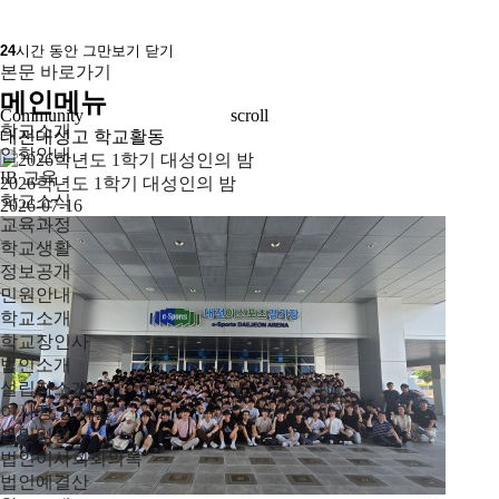
24
시간 동안 그만보기
닫기
본문 바로가기
메인메뉴
Community
scroll
학교소개
대전대성고 학교활동
입학안내
IB 교육
2026학년도 1학기 대성인의 밤
학교소식
2026-07-16
교육과정
학교생활
정보공개
민원안내
학교소개
학교장인사
법인소개
설립자소개
이사장 인사말
법인임원
법인이사회회의록
법인예결산