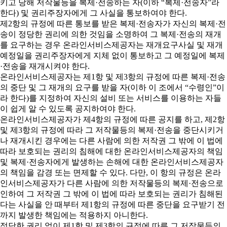
키고 당해 저작물등을 복제·전송하는 자(이하 “복제·전송자”라
한다) 및 권리주장자에게 그 사실을 통보하여야 한다.
제2항의 규정에 따른 통보를 받은 복제·전송자가 자신의 복제·전
송이 정당한 권리에 의한 것임을 소명하여 그 복제·전송의 재개
를 요구하는 경우 온라인서비스제공자는 재개요구사실 및 재개
예정일을 권리주장자에게 지체 없이 통보하고 그 예정일에 복제
·전송을 재개시켜야 한다.
온라인서비스제공자는 제1항 및 제3항의 규정에 따른 복제·전송
의 중단 및 그 재개의 요구를 받을 자(이하 이 조에서 “수령인”이
라 한다)를 지정하여 자신의 설비 또는 서비스를 이용하는 자들
이 쉽게 알 수 있도록 공지하여야 한다.
온라인서비스제공자가 제4항의 규정에 따른 공지를 하고, 제2항
및 제3항의 규정에 따라 그 저작물등의 복제·전송을 중단시키거
나 재개시킨 경우에는 다른 사람에 의한 저작권 그 밖에 이 법에
따라 보호되는 권리의 침해에 대한 온라인서비스제공자의 책임
및 복제·전송자에게 발생하는 손해에 대한 온라인서비스제공자
의 책임을 감경 또는 면제할 수 있다. 다만, 이 항의 규정은 온라
인서비스제공자가 다른 사람에 의한 저작물등의 복제·전송으로
인하여 그 저작권 그 밖에 이 법에 따라 보호되는 권리가 침해된
다는 사실을 안 때부터 제1항의 규정에 따른 중단을 요구받기 전
까지 발생한 책임에는 적용하지 아니한다.
정당한 권리 없이 제1항 및 제3항의 규정에 따른 그 저작물등의