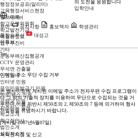
의 도전을 응원합니다
행정정보공표(알리미)
입학안내
교육행정서비스현장
정보목록
사이버
학교운영위원회
투어
공지사항
홍보책자
학생관리
학교발전기금
통합솔루션
대성고
예결산정보
유튜브
업무추진비
기타
Top
운동부예산집행공개
CCTV 운영관리
무석면 건출물
이메일 주소 무단 수집 거부
민원안내
인터넷 민원
무인민원발급기 민원
본 웹사이트에 게시된 이메일 주소가 전자우편 수집 프로그램이
방문/팩스 민원
나 그 밖의 기술적 장치를 이용하여 무단으로 수집되는 것을 거
우체국 민원
부하며,이를 위반시 제50조의 2, 제50조의 7 등에 의거하여 형사
자주하는 질문
처벌됨을 유념하시기 바랍니다.
학교소개
학교장인사
[게시일 2007년6월07일]
법인소개
설립자소개
저작권지침 및 신고