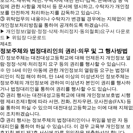
보조치, 재위탁 제한, 수탁자에 대한 관리·감독, 손해배상 등 책
임에 관한 사항을 계약서 등 문서에 명시하고, 수탁자가 개인정
보를 안전하게 처리하는지를 감독하고 있습니다.
③ 위탁업무의 내용이나 수탁자가 변경될 경우에는 지체없이 본
개인정보처리방침을 통하여 공개하도록 하겠습니다.
▶ 개인정보(열람·정정·삭제·처리정지·동의철회)요구서 다운로
드
▶ 위임장 다운로드
제4조
정보주체와 법정대리인의 권리·의무 및 그 행사방법
① 정보주체는 대전대성고등학교에 대해 언제든지 개인정보 열
람·정정·삭제·처리정지 요구 등의 권리를 행사할 수 있습니다.
※ 만 14세 미만 아동에 관한 개인정보의 열람등 요구는 법정대
리인이 직접 해야 하며, 만 14세 이상의 미성년자인 정보주체는
정보주체의 개인정보에 관하여 미성년자 본인이 권리를 행사하
거나 법정대리인을 통하여 권리를 행사할 수도 있습니다.
② 권리 행사는 대전대성고등학교에 대해 개인정보보호법 시행
령 제41조제1항에 따라 서면, 전화, 전자우편, 모사전송(FAX) 등
을 통하여 하실 수 있으며 대전대성고등학교는 이에 대해 지체없
이 조치하겠습니다.
③ 권리 행사는 정보주체의 법정대리인이나 위임을 받은 자 등
대리인을 통하여 하실 수 있습니다. 이 경우 교육부 개인정보 보
호지침 별지 제2호 서식에 따른 위임장을 제출하셔야 합니다.