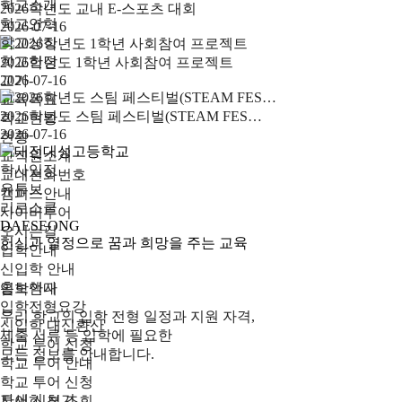
학교소개
2026학년도 교내 E-스포츠 대회
학교연혁
2026-07-16
학교상징
학교헌장
2026학년도 1학년 사회참여 프로젝트
교가
2026-07-16
교육목표
2026학년도 스팀 페스티벌(STEAM FES…
학교현황
2026-07-16
현황
교직원소개
학사일정
교내전화번호
유튜브
캠퍼스안내
리로스쿨
사이버투어
DAESEONG
오시는길
헌신과 열정으로 꿈과 희망을 주는 교육
입학안내
신입학 안내
홍보책자
입학안내
입학전형요강
우리 학교의 입학 전형 일정과 지원 자격,
신입학 내신환산
제출 서류 등 입학에 필요한
학교 투어 신청
모든 정보를 안내합니다.
학교 투어 안내
학교 투어 신청
자세히 보기
투어 신청 조회