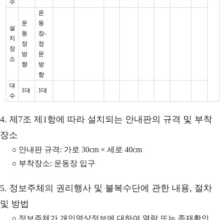
수
운
운
동
설
동
장-
치
장
정
장
방
문
소
향
방
향
대
1대
1대
수
4. 제7조 제1항에 따라 설치되는 안내판의 규격 및 부착
장소
○ 안내판 규격: 가로 30cm × 세로 40cm
○ 부착장소: 운동장 입구
5. 정보주체의 권리행사 및 불복수단에 관한 내용, 절차
및 방법
○ 정보주체가 개인영상정보에 대하여 열람 또는 존재확인,