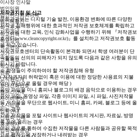
이사장 인사말
법인임원
저작권지침 및 신고
법인이사회회의록
문화관광부는 디지털 기술 발전, 이용환경 변화에 따른 다양한
법인예결산
저작권 침해행위에 대한 효과적인 저작권 보호체계를 확립하고
학교소개
저작권에 대한 교육, 인식 강화사업을 수행하기 위해 『저작권보
학교연혁
호센터(
www.cleancopyright.or.kr
)』를 설치하고 저작권보호 활동
학교상징
을 하고 있습니다.
학교헌장
저작권보호센터의 단속활동이 본격화 되면서 학생 여러분이 단
교가
속활동의 선의의 피해자가 되지 않도록 다음과 같은 사항을 유의
교육목표
하시기 바랍니다.
학교현황
※ 학생들이 주의하여야 할 저작권침해 유형
현황
( 저작권자의 허락없이 혹은 이용에 대한 정당한 사용료의 지불
교직원소개
없이 무단으로 올릴 경우에 해당 )
교내전화번호
음악 파일을 미니 홈피나 블로그의 배경 음악으로 이용하는 경우
캠퍼스안내
음악 파일, 동영상 파일, 각종 이미지 파일, 시 파일, 사진저작물
사이버투어
등 저작물을 무단으로 웹사이트, 미니 홈피, 카페, 블로그 등에 올
오시는길
리는 경우
입학안내
각종 저작물을 포털 사이트나 웹사이트의 게시판, 자료실, 방명
신입학 안내
록 등에 올리는 경우
홍보책자
여러 경로를 통하여 수집한 저작물을 다른 사람들과 공유할 목적
입학전형요강
으로 웹하드에 저장하거나 내려받는 경우
신입학 내신환산