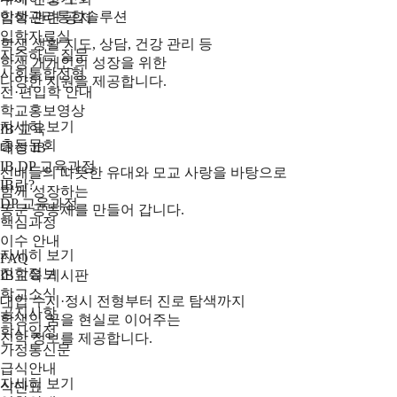
학생관리통합솔루션
입학 관련 공지
입학자료실
학생 생활 지도, 상담, 건강 관리 등
자주하는 질문
학생 개개인의 성장을 위한
사회통합전형
다양한 지원을 제공합니다.
전·편입학 안내
학교홍보영상
자세히 보기
IB 교육
총동문회
대성 IB
IB DP 교육과정
선배들의 따뜻한 유대와 모교 사랑을 바탕으로
IB란?
함께 성장하는
DP 교육과정
동문 공동체를 만들어 갑니다.
핵심과정
이수 안내
자세히 보기
FAQ
진학정보
IB교육 게시판
학교소식
대입 수시·정시 전형부터 진로 탐색까지
공지사항
학생의 꿈을 현실로 이어주는
학사일정
진학 정보를 제공합니다.
가정통신문
급식안내
자세히 보기
식단표