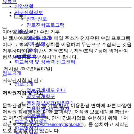
유튜브
신앙생활
진로진학정보
Top
진학·진로
진로진학프로그램
기숙사
이메일 주소 무단 수집 거부
채움뜰 소개
본 웹사이트에 게시된 이메일 주소가 전자우편 수집 프로그램
공지사항
이나 그 밖의 기술적 장치를 이용하여 무단으로 수집되는 것을
Q&A
거부하며,이를 위반시 제50조의 2, 제50조의 7 등에 의거하여
wee클래스
형사처벌됨을 유념하시기 바랍니다.
학교폭력 및 성폭력 신고센터
[게시일 2007년6월07일]
정보공개
저작권지침 및 신고
정보공개
정보공개제도 안내
저작권지침 및 신고
정보공개청구
행정정보공표(알리미)
문화관광부는 디지털 기술 발전, 이용환경 변화에 따른 다양한
교육행정서비스현장
저작권 침해행위에 대한 효과적인 저작권 보호체계를 확립하
정보목록
고 저작권에 대한 교육, 인식 강화사업을 수행하기 위해 『저
학교운영위원회
작권보호센터(
www.cleancopyright.or.kr
)』를 설치하고 저작권
학교발전기금
보호 활동을 하고 있습니다.