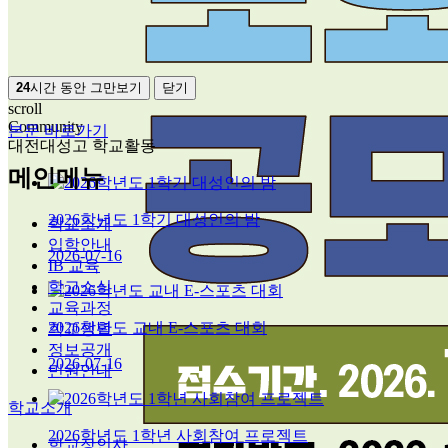
24
시간 동안 그만보기
닫기
scroll
Community
본문 바로가기
대전대성고 학교활동
메인메뉴
2026학년도 1학기 대성인의 밤
학교소개
입학안내
2026-07-16
IB 교육
학교소식
교육과정
2026학년도 교내 E-스포츠 대회
학교생활
정보공개
2026-07-16
민원안내
학교소개
2026학년도 1학년 사회참여 프로젝트
학교장인사