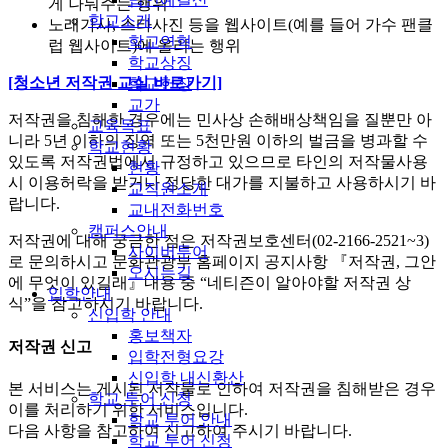
게 나눠주는 행위
학교소개
노래가사, 스타사진 등을 웹사이트(예를 들어 가수 팬클
학교연혁
럽 웹사이트)에 올리는 행위
학교상징
[청소년 저작권 교실 바로가기]
학교헌장
교가
저작권을 침해한 경우에는 민사상 손해배상책임을 질뿐만 아
교육목표
니라 5년 이하의 징역 또는 5천만원 이하의 벌금을 병과할 수
학교현황
있도록 저작권법에서 규정하고 있으므로 타인의 저작물사용
현황
시 이용허락을 받거나 정당한 대가를 지불하고 사용하시기 바
교직원소개
랍니다.
교내전화번호
캠퍼스안내
저작권에 대해 궁금한 점은 저작권보호센터(02-2166-2521~3)
사이버투어
로 문의하시고 문화관광부 홈페이지 공지사항 『저작권, 그안
오시는길
에 무엇이 있길래』내용 중 “네티즌이 알아야할 저작권 상
입학안내
식”을 참고하시기 바랍니다.
신입학 안내
홍보책자
저작권 신고
입학전형요강
신입학 내신환산
본 서비스는 게시된 저작물로 인하여 저작권을 침해받은 경우
학교 투어 신청
이를 처리하기 위한 서비스입니다.
학교 투어 안내
다음 사항을 참고하여 신고하여 주시기 바랍니다.
학교 투어 신청