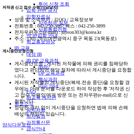
투어 신청 조회
저작권 신고 접수 수령인(담당자)
입학 관련 공지
입학자료실
성명 및 소속부서 : 김OO / 교육정보부
자주하는 질문
전화번호 : 042-250-3867 팩스 : 042-250-3899
사회통합전형
전자우편주소(e-mail) : juyeon303@korea.kr
전·편입학 안내
주소 : (301-783) 대전광역시 중구 목동 23(목동로)
학교홍보영상
IB 교육
게시중단요청신청
대성 IB
IB DP 교육과정
게시중단요청 : 게시된 저작물에 의해 권리를 침해당하
IB란?
였다고 판단되면 해당 절차에 따라서 게시중단을 요청합
DP 교육과정
니다.
핵심과정
게시된 저작물의 게시중단(복제.전송 중단)을 요청할 경
이수 안내
우에는 아래 문서를 다운로드 하여 작성한 후 '저작권 신
FAQ
고 접수 수령인'에게 방문 또는 전자우편(e-mail)으로 신
IB교육 게시판
청합니다.
학교소식
정당한 권리 없이 게시중단을 요청하면 법에 의해 손해
공지사항
배상의 책임이 있습니다.
학사일정
가정통신문
양식다운로드
급식안내