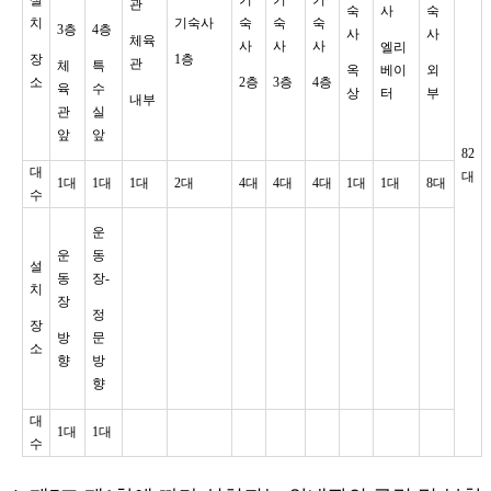
관
숙
사
숙
치
기숙사
숙
숙
숙
3층
4층
사
사
체육
사
사
사
엘리
장
1층
관
체
특
옥
베이
외
소
2층
3층
4층
육
수
상
터
부
내부
관
실
앞
앞
82
대
대
1대
1대
1대
2대
4대
4대
4대
1대
1대
8대
수
운
운
동
설
동
장-
치
장
정
장
방
문
소
향
방
향
대
1대
1대
수