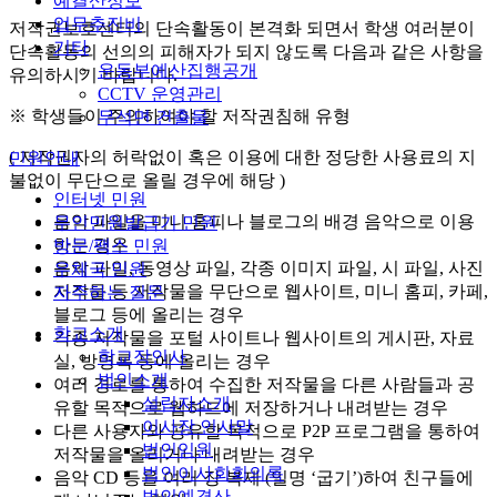
예결산정보
업무추진비
저작권보호센터의 단속활동이 본격화 되면서 학생 여러분이
기타
단속활동의 선의의 피해자가 되지 않도록 다음과 같은 사항을
운동부예산집행공개
유의하시기 바랍니다.
CCTV 운영관리
※ 학생들이 주의하여야 할 저작권침해 유형
무석면 건출물
( 저작권자의 허락없이 혹은 이용에 대한 정당한 사용료의 지
민원안내
불없이 무단으로 올릴 경우에 해당 )
인터넷 민원
음악 파일을 미니 홈피나 블로그의 배경 음악으로 이용
무인민원발급기 민원
하는 경우
방문/팩스 민원
음악 파일, 동영상 파일, 각종 이미지 파일, 시 파일, 사진
우체국 민원
저작물 등 저작물을 무단으로 웹사이트, 미니 홈피, 카페,
자주하는 질문
블로그 등에 올리는 경우
학교소개
각종 저작물을 포털 사이트나 웹사이트의 게시판, 자료
학교장인사
실, 방명록 등에 올리는 경우
법인소개
여러 경로를 통하여 수집한 저작물을 다른 사람들과 공
설립자소개
유할 목적으로 웹하드에 저장하거나 내려받는 경우
이사장 인사말
다른 사용자와 공유할 목적으로 P2P 프로그램을 통하여
법인임원
저작물을 올리거나 내려받는 경우
법인이사회회의록
음악 CD 등을 여러 장 복제 (일명 ‘굽기’)하여 친구들에
법인예결산