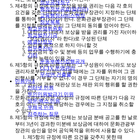
정보공개청구
제4항의 규정에 따른 보상을 받을 권리는 다음 각 호의
행정정보공표(알리미)
요건을 갖춘 단체로서 문화관광부장관이 지정하는 단체
교육행정서비스현장
를 통하여 행사되어야 한다. 문화관광부장관이 그 단체
정보목록
를 지정할 때에는 미리 그 단체의 동의를 얻어야 한다.
학교운영위원회
대한민국 내에서 보상을 받을 권리를 가진 자(이하
학교발전기금
“보상권리자”라 한다)로 구성된 단체
예결산정보
영리를 목적으로 하지 아니할 것
업무추진비
보상금의 징수 및 분배 등의 업무를 수행하기에 충
기타
분한 능력이 있을 것
운동부예산집행공개
제5항의 규정에 따른 단체는 그 구성원이 아니라도 보상
CCTV 운영관리
권리자로부터 신청이 있을 때에는 그 자를 위하여 그 권
무석면 건출물
리행사를 거부할 수 없다. 이 경우 그 단체는 자기의 명의
민원안내
로 그 권리에 관한 재판상 또는 재판 외의 행위를 할 권한
인터넷 민원
을 가진다.
무인민원발급기 민원
문화관광부장관은 제5항의 규정에 따른 단체가 다음 각
방문/팩스 민원
호의 어느 하나에 해당하는 경우에는 그 지정을 취소할
우체국 민원
수 있다.
자주하는 질문
제5항의 규정에 따른 단체는 보상금 분배 공고를 한 날로
부터 3년이 경과한 미분배 보상금에 대하여 문화관광부
장관의 승인을 얻어 공익목적을 위하여 사용할 수 있다.
제5항의 규정에 따른 요건을 갖추지 못한 때