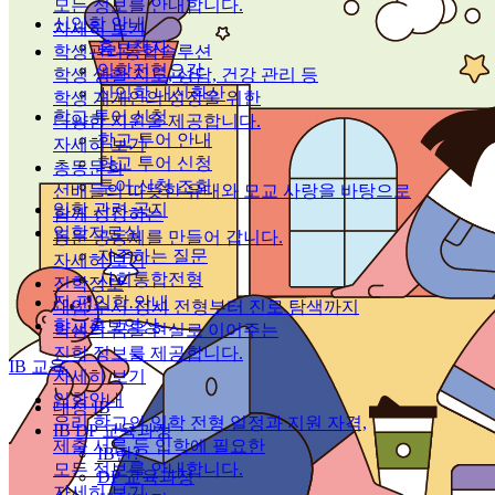
모든 정보를 안내합니다.
신입학 안내
자세히 보기
홍보책자
학생관리통합솔루션
입학전형요강
학생 생활 지도, 상담, 건강 관리 등
신입학 내신환산
학생 개개인의 성장을 위한
학교 투어 신청
다양한 지원을 제공합니다.
학교 투어 안내
자세히 보기
학교 투어 신청
총동문회
투어 신청 조회
선배들의 따뜻한 유대와 모교 사랑을 바탕으로
입학 관련 공지
함께 성장하는
입학자료실
동문 공동체를 만들어 갑니다.
자주하는 질문
자세히 보기
사회통합전형
진학정보
전·편입학 안내
대입 수시·정시 전형부터 진로 탐색까지
학교홍보영상
학생의 꿈을 현실로 이어주는
진학 정보를 제공합니다.
IB 교육
자세히 보기
입학안내
대성 IB
우리 학교의 입학 전형 일정과 지원 자격,
IB DP 교육과정
제출 서류 등 입학에 필요한
IB란?
모든 정보를 안내합니다.
DP 교육과정
자세히 보기