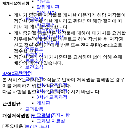
식단표
재게시요청 신청
알림게시판
영양 상담
게시가 중단된 저작물을 게시한 이용자가 해당 저작물이
학교앨범
정당한 권리에 의한 게시라고 판단되면 해당 절차에 따
학교앨범
라서 재 게시를 요청합니다.
최고명예학생
게시중단을 통보받은 저작물에 대하여 재 게시를 요청할
최고칭찬학생
경우에는 아래 문서를 다운로드 하여 작성한 후 '저작권
학생자치회
신고 접수 수령인' 에게 방문 또는 전자우편(e-mail)으로
언론보도
접수합니다.
학교평가
정당한 권리 없이 게시중단을 요청하면 법에 의해 손해
동문소식
배상의 책임이 있습니다.
보건소식
교육과정
양식다운로드
교육과정
본 서비스는 게시된 저작물로 인하여 저작권을 침해받은 경우
1학년 교육과정
이를 처리하기 위한 서비스입니다.
2학년 교육과정
다음 사항을 참고하여 신고하여 주시기 바랍니다.
3학년 교육과정
게시판
관련법규
교과활동
교과별 공지사항
개정저작권법
[전문열람]
교과별 자료실
[ 주요내용 ]
동아리·봉사