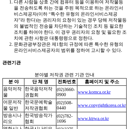
다른 사람들 상호 간에 컴퓨터 등을 이용하여 저작물등
을 전송하도록 하는 것을 주된 목적으로 하는 온라인서
비스제공자(이하 “특수한 유형의 온라인서비스제공
자”라 한다)는 권리자의 요청이 있는 경우 당해 저작물등
의 불법적인 전송을 차단하는 기술적인 조치 등 필요한
조치를 하여야 한다. 이 경우 권리자의 요청 및 필요한 조
치에 관한 사항은 대통령령으로 정한다.
문화관광부장관은 제1항의 규정에 따른 특수한 유형의
온라인서비스제공자의 범위를 정하여 고시할 수 있다.
관련기관
분야별 저작권 관련 기관 안내
분 야
단 체 명
전화번호
홈페이지 및 주소
음악저작
한국음악저작
(02)3660-
www.komca.or.kr
0900
물
권협회
어문저작
한국문예학술
(02)508-
www.copyrightkorea.or.kr
0440
물 일반
저작권협회
방송시나
한국방송작가
(02)782-
www.ktrwa.or.kr
1696
리오
협회
영화시나
한국시나리오