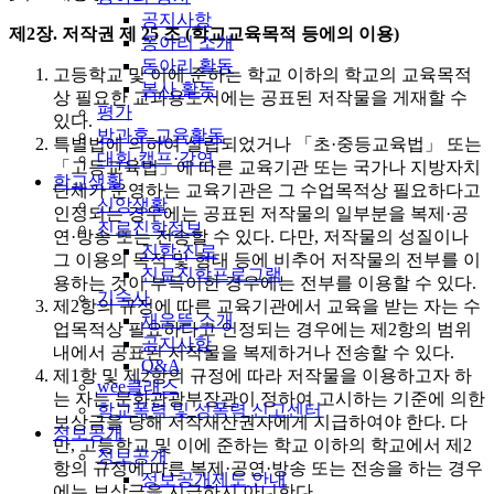
공지사항
제2장. 저작권
제 25 조 (학교교육목적 등에의 이용)
동아리 소개
동아리 활동
고등학교 및 이에 준하는 학교 이하의 학교의 교육목적
봉사 활동
상 필요한 교과용도서에는 공표된 저작물을 게재할 수
평가
있다.
방과후 교육활동
특별법에 의하여 설립되었거나 「초·중등교육법」 또는
대회·캠프·강연
「고등교육법」에 따른 교육기관 또는 국가나 지방자치
학교생활
단체가 운영하는 교육기관은 그 수업목적상 필요하다고
신앙생활
인정되는 경우에는 공표된 저작물의 일부분을 복제·공
진로진학정보
연·방송 또는 전송할 수 있다. 다만, 저작물의 성질이나
진학·진로
그 이용의 목적 및 형태 등에 비추어 저작물의 전부를 이
진로진학프로그램
용하는 것이 부득이한 경우에는 전부를 이용할 수 있다.
기숙사
제2항의 규정에 따른 교육기관에서 교육을 받는 자는 수
채움뜰 소개
업목적상 필요하다고 인정되는 경우에는 제2항의 범위
공지사항
내에서 공표된 저작물을 복제하거나 전송할 수 있다.
Q&A
제1항 및 제2항의 규정에 따라 저작물을 이용하고자 하
wee클래스
는 자는 문화관광부장관이 정하여 고시하는 기준에 의한
학교폭력 및 성폭력 신고센터
보상금을 당해 저작재산권자에게 지급하여야 한다. 다
정보공개
만, 고등학교 및 이에 준하는 학교 이하의 학교에서 제2
정보공개
항의 규정에 따른 복제·공연·방송 또는 전송을 하는 경우
정보공개제도 안내
에는 보상금을 지급하지 아니한다.