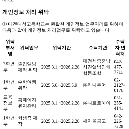
개인정보 처리 위탁
① 대전대성고등학교는 원활한 개인정보 업무처리를 위하여
다음과 같이 개인정보 처리업무를 위탁하고 있습니다.
위탁
수탁
부서
위탁업무
위탁기간
수탁기관
자 연
명
락처
대전세종충남
042-
3학년
졸업앨범
2025.3.1.~2026.2.28
사진앨범인쇄
477-
부
제작 위탁
7711
협동조합
02-
1학년
수학여행
㈜하나투어
2025.5.6.~2025.5.9
2127-
부
위탁
0176
교육
031-
홈페이지
정보
2025.3.1.~2026.2.28
㈜니트로아이
255-
유지관리
4141
부
042-
1학년
학생증 제
새마을금고
2025.3.1.~2025.2.28
226-
부
작
7228