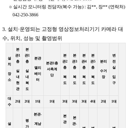
○ 실시간 모니터링 전담자(복수 가능) : 김**, 장** (연락처)
042-250-3866
3. 설치·운영되는 고정형 영상정보처리기기 카메라 대
수, 위치, 성능 및 촬영범위
본
본
관1
관1
본
본
본
본
변
설
본관
층
층
관2
관3
관4
관5
분리
전
본관1층
치
층
층
층
층
실
엘리
서측계
실
실
수거
장
베이
단
내
내
복
복
복
복
장
입
소
터
현
복
도
도
도
도
구
관
도
대
2대
2대
1대
1대
3대
3대
3대
4대
2대
1대
수
본관-
본
본
평
관
설
계남
관-
가