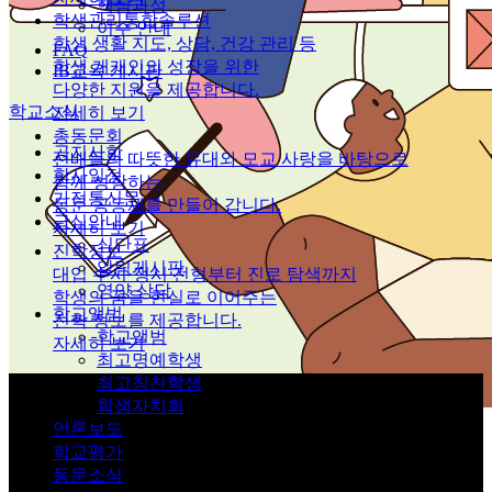
핵심과정
학생관리통합솔루션
이수 안내
학생 생활 지도, 상담, 건강 관리 등
FAQ
학생 개개인의 성장을 위한
IB교육 게시판
다양한 지원을 제공합니다.
학교소식
자세히 보기
총동문회
공지사항
선배들의 따뜻한 유대와 모교 사랑을 바탕으로
학사일정
함께 성장하는
가정통신문
동문 공동체를 만들어 갑니다.
급식안내
자세히 보기
식단표
진학정보
알림게시판
대입 수시·정시 전형부터 진로 탐색까지
영양 상담
학생의 꿈을 현실로 이어주는
학교앨범
진학 정보를 제공합니다.
학교앨범
자세히 보기
최고명예학생
최고칭찬학생
학생자치회
언론보도
학교평가
동문소식