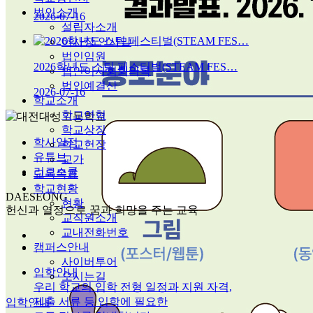
법인소개
2026-07-16
설립자소개
이사장 인사말
법인임원
2026학년도 스팀 페스티벌(STEAM FES…
법인이사회회의록
법인예결산
2026-07-16
학교소개
학교연혁
학교상징
학사일정
학교헌장
유튜브
교가
리로스쿨
교육목표
학교현황
DAESEONG
현황
헌신과 열정으로 꿈과 희망을 주는 교육
교직원소개
교내전화번호
캠퍼스안내
사이버투어
입학안내
오시는길
우리 학교의 입학 전형 일정과 지원 자격,
제출 서류 등 입학에 필요한
입학안내