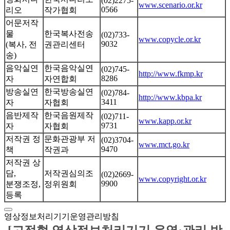
(02)2275-
www.scenario.or.kr
0566
리오
작가협회
어문저작
물
한국복사전송
(02)733-
www.copycle.or.kr
9032
(복사, 전
권관리센터
송)
음악실연
한국음악실연
(02)745-
http://www.fkmp.kr
8286
자
자연합회
방송실연
한국방송실연
(02)784-
http://www.kbpa.kr
3411
자
자협회
음반제작
한국음원제작
(02)711-
www.kapp.or.kr
9731
자
자협회
저작권 정
문화관광부 저
(02)3704-
www.mct.go.kr
9470
책
작권과
저작권 상
담,
저작권심의조
(02)2669-
www.copyright.or.kr
9900
분쟁조정,
정위원회
등록
영상정보처리기기운영관리방침