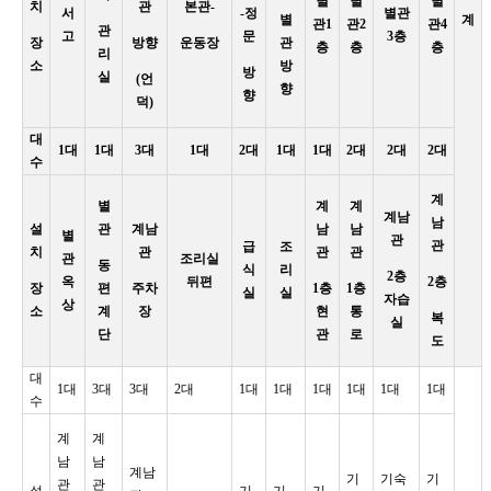
별
별
별
치
관
본관-
서
-정
별관
별
계
관1
관2
관4
관
고
문
3층
장
방향
운동장
관
층
층
층
리
소
방
방
실
(언
향
향
덕)
대
1대
1대
3대
1대
2대
1대
1대
2대
2대
2대
수
계
별
계
계
계남
남
설
관
계남
남
남
별
관
관
급
조
치
관
관
관
관
조리실
동
식
리
2층
옥
뒤편
2층
장
편
주차
1층
1층
실
실
자습
상
소
계
장
현
통
복
실
단
관
로
도
대
1대
3대
3대
2대
1대
1대
1대
1대
1대
1대
수
계
계
남
남
계남
기
기숙
기
관
관
설
기
기
기