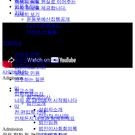
예결산정보
학생의 꿈을 현실로 이어주는
업무추진비
진학 정보를 제공합니다.
기타
자세히 보기
운동부예산집행공개
CCTV 운영관리
무석면 건출물
민원안내
인터넷 민원
무인민원발급기 민원
방문/팩스 민원
사이버투어
우체국 민원
Admission
자주하는 질문
01
학교소개
입학전형요강
학교장인사
나의 꿈, 대성에서 시작됩니다
법인소개
02
설립자소개
전·편입학 안내
이사장 인사말
언제든지 대성과 함께하세요
법인임원
법인이사회회의록
Admission
꿈을 향한 첫 걸음, 대성과 함께
법인예결산