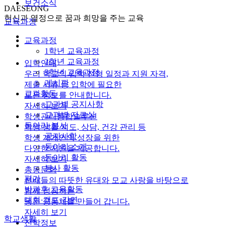
보건소식
DAESEONG
헌신과 열정으로 꿈과 희망을 주는 교육
교육과정
교육과정
1학년 교육과정
2학년 교육과정
입학안내
3학년 교육과정
우리 학교의 입학 전형 일정과 지원 자격,
게시판
제출 서류 등 입학에 필요한
교과활동
모든 정보를 안내합니다.
교과별 공지사항
자세히 보기
교과별 자료실
학생관리통합솔루션
동아리·봉사
학생 생활 지도, 상담, 건강 관리 등
공지사항
학생 개개인의 성장을 위한
동아리 소개
다양한 지원을 제공합니다.
동아리 활동
자세히 보기
봉사 활동
총동문회
평가
선배들의 따뜻한 유대와 모교 사랑을 바탕으로
방과후 교육활동
함께 성장하는
대회·캠프·강연
동문 공동체를 만들어 갑니다.
자세히 보기
학교생활
진학정보