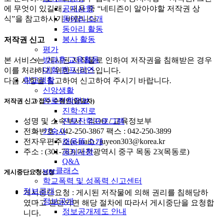
공지사항
에 무엇이 있길래』내용 중 “네티즌이 알아야할 저작권 상
동아리 소개
식”을 참고하시기 바랍니다.
동아리 활동
봉사 활동
저작권 신고
평가
방과후 교육활동
본 서비스는 게시된 저작물로 인하여 저작권을 침해받은 경우
대회·캠프·강연
이를 처리하기 위한 서비스입니다.
학교생활
다음 사항을 참고하여 신고하여 주시기 바랍니다.
신앙생활
진로진학정보
저작권 신고 접수 수령인(담당자)
진학·진로
진로진학프로그램
성명 및 소속부서 : 김OO / 교육정보부
기숙사
전화번호 : 042-250-3867 팩스 : 042-250-3899
채움뜰 소개
전자우편주소(e-mail) : juyeon303@korea.kr
공지사항
주소 : (301-783) 대전광역시 중구 목동 23(목동로)
Q&A
wee클래스
게시중단요청신청
학교폭력 및 성폭력 신고센터
정보공개
게시중단요청 : 게시된 저작물에 의해 권리를 침해당하
정보공개
였다고 판단되면 해당 절차에 따라서 게시중단을 요청합
정보공개제도 안내
니다.