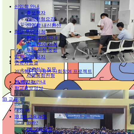
신입학 안내
홍보책자
입학전형요강
신입학 내신환산
학교 투어 신청
학교 투어 안내
학교 투어 신청
투어 신청 조회
입학 관련 공지
입학자료실
자주하는 질문
2026학년도 1학년 사회참여 프로젝트
사회통합전형
전·편입학 안내
2026-07-16
학교홍보영상
IB 교육
대성 IB
IB DP 교육과정
IB란?
DP 교육과정