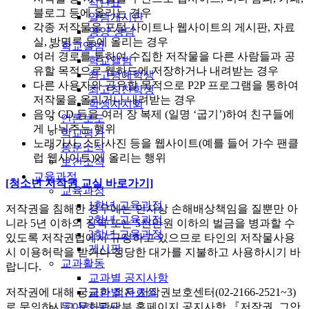
식단표
블로그 등에 올리는 경우
알림게시판
각종 저작물을 포털 사이트나 웹사이트의 게시판, 자료
영양 상담
실, 방명록 등에 올리는 경우
학교앨범
여러 경로를 통하여 수집한 저작물을 다른 사람들과 공
학교앨범
유할 목적으로 웹하드에 저장하거나 내려받는 경우
최고명예학생
다른 사용자와 공유할 목적으로 P2P 프로그램을 통하여
최고칭찬학생
저작물을 올리거나 내려받는 경우
학생자치회
음악 CD 등을 여러 장 복제 (일명 ‘굽기’)하여 친구들에
언론보도
게 나눠주는 행위
학교평가
노래가사, 스타사진 등을 웹사이트(예를 들어 가수 팬클
동문소식
럽 웹사이트)에 올리는 행위
보건소식
교육과정
[청소년 저작권 교실 바로가기]
교육과정
1학년 교육과정
저작권을 침해한 경우에는 민사상 손해배상책임을 질뿐만 아
2학년 교육과정
니라 5년 이하의 징역 또는 5천만원 이하의 벌금을 병과할 수
3학년 교육과정
있도록 저작권법에서 규정하고 있으므로 타인의 저작물사용
게시판
시 이용허락을 받거나 정당한 대가를 지불하고 사용하시기 바
교과활동
랍니다.
교과별 공지사항
교과별 자료실
저작권에 대해 궁금한 점은 저작권보호센터(02-2166-2521~3)
동아리·봉사
로 문의하시고 문화관광부 홈페이지 공지사항 『저작권, 그안