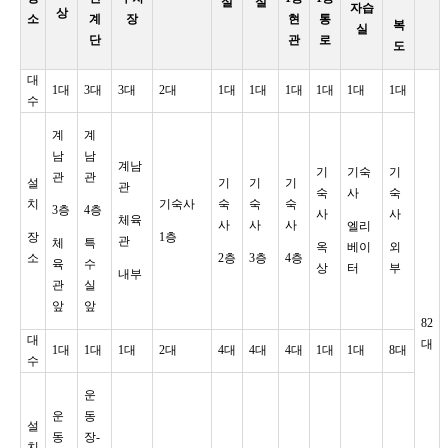
실
실
자습
상
소
계
장
현
통
복
실
단
관
로
도
대
1대
3대
3대
2대
1대
1대
1대
1대
1대
1대
수
계
계
남
남
계남
기
기숙
기
관
관
설
기
기
기
관
숙
사
숙
치
기숙사
숙
숙
숙
3층
4층
사
사
체육
사
사
사
엘리
장
1층
관
체
특
옥
베이
외
소
2층
3층
4층
육
수
상
터
부
내부
관
실
앞
앞
82
대
대
1대
1대
1대
2대
4대
4대
4대
1대
1대
8대
수
운
운
동
설
동
장-
치