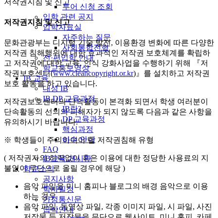
저작권지침 및 신고
투어 신청 조회
입학 관련 공지
저작권지침 및 신고
입학자료실
자주하는 질문
문화관광부는 디지털 기술 발전, 이용환경 변화에 따른 다양한
사회통합전형
저작권 침해행위에 대한 효과적인 저작권 보호체계를 확립하
전·편입학 안내
고 저작권에 대한 교육, 인식 강화사업을 수행하기 위해 『저
학교홍보영상
작권보호센터(
www.cleancopyright.or.kr
)』를 설치하고 저작권
IB 교육
보호 활동을 하고 있습니다.
대성 IB
IB DP 교육과정
저작권보호센터의 단속활동이 본격화 되면서 학생 여러분이
IB란?
단속활동의 선의의 피해자가 되지 않도록 다음과 같은 사항을
DP 교육과정
유의하시기 바랍니다.
핵심과정
이수 안내
※ 학생들이 주의하여야 할 저작권침해 유형
FAQ
( 저작권자의 허락없이 혹은 이용에 대한 정당한 사용료의 지
IB교육 게시판
불없이 무단으로 올릴 경우에 해당 )
학교소식
공지사항
음악 파일을 미니 홈피나 블로그의 배경 음악으로 이용
학사일정
하는 경우
가정통신문
음악 파일, 동영상 파일, 각종 이미지 파일, 시 파일, 사진
급식안내
저작물 등 저작물을 무단으로 웹사이트, 미니 홈피, 카페,