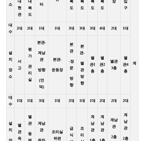
내
내
복
복
복
복
장
입
소
터
현
복
도
도
도
도
구
관
도
대
2대
2대
1대
1대
3대
3대
3대
4대
2대
1대
수
본관-
본
본
평
관
설
계남
관-
가
별
별
별
치
관
본관-
서
-정
별관
별
계
관1
관2
관4
관
고
문
3층
장
방향
운동장
관
층
층
층
리
소
방
방
실
(언
향
향
덕)
대
1대
1대
3대
1대
2대
1대
1대
2대
2대
2대
수
계
별
계
계
계남
남
설
관
계남
남
남
별
관
관
급
조
치
관
관
관
관
조리실
동
식
리
2층
옥
뒤편
2층
장
편
주차
1층
1층