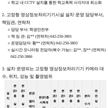
○ 학교 내 CCTV 설치를 통한 학교폭력 사각지대 최소화
2. 고정형 영상정보처리기기시설 설치·운영 담당부서,
책임관, 연락처
○ 담당 부서: 학생안전부
○ 책 임 관: 김** (연락처) 042-250-3801
○ 운영담당자: 황** (연락처) 042-250-3803
○ 실시간 모니터링 전담자(복수 가능) : 김**, 장** (연락처)
042-250-3866
3. 설치·운영되는 고정형 영상정보처리기기 카메라 대
수, 위치, 성능 및 촬영범위
본
본
관1
관1
본
본
본
본
변
설
본관
층
층
관2
관3
관4
관5
분리
전
본관1층
치
층
층
층
층
실
엘리
서측계
실
실
수거
장
베이
단