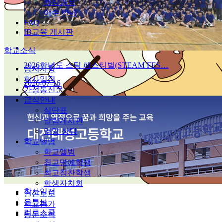
핵심과정
이수 안내
FAQ
IB교육 게시판
학교소식
2026학년도 스팀 페스티벌(STEAM FES…
공지사항
학사일정
2026-07-16
가정통신문
급식안내
식단표
알림게시판
영양 상담
학교앨범
학교앨범
최고명예학생
최고칭찬학생
학생자치회
학사일정
언론보도
유튜브
학교평가
리로스쿨
동문소식