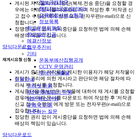
정보공개청구
게시된 저작물의 게시중단(복제.전송 중단)을 요청할 경
행정정보공표(알리미)
우에는 아래 문서를 다운로드 하여 작성한 후 '저작권 신
교육행정서비스현장
고 접수 수령인'에게 방문 또는 전자우편(e-mail)으로 신
정보목록
청합니다.
학교운영위원회
정당한 권리 없이 게시중단을 요청하면 법에 의해 손해
학교발전기금
배상의 책임이 있습니다.
예결산정보
양식다운로드
업무추진비
기타
재게시요청 신청
운동부예산집행공개
CCTV 운영관리
게시가 중단된 저작물을 게시한 이용자가 해당 저작물이
무석면 건출물
정당한 권리에 의한 게시라고 판단되면 해당 절차에 따
민원안내
라서 재 게시를 요청합니다.
인터넷 민원
게시중단을 통보받은 저작물에 대하여 재 게시를 요청할
무인민원발급기 민원
경우에는 아래 문서를 다운로드 하여 작성한 후 '저작권
방문/팩스 민원
신고 접수 수령인' 에게 방문 또는 전자우편(e-mail)으로
우체국 민원
접수합니다.
자주하는 질문
정당한 권리 없이 게시중단을 요청하면 법에 의해 손해
배상의 책임이 있습니다.
양식다운로드