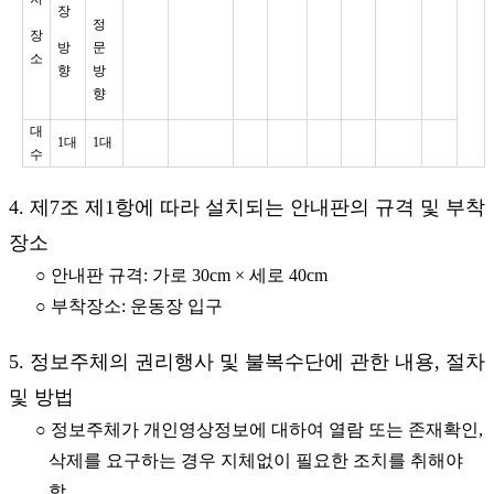
장
정
장
방
문
소
향
방
향
대
1대
1대
수
4. 제7조 제1항에 따라 설치되는 안내판의 규격 및 부착
장소
○ 안내판 규격: 가로 30cm × 세로 40cm
○ 부착장소: 운동장 입구
5. 정보주체의 권리행사 및 불복수단에 관한 내용, 절차
및 방법
○ 정보주체가 개인영상정보에 대하여 열람 또는 존재확인,
삭제를 요구하는 경우 지체없이 필요한 조치를 취해야
함.