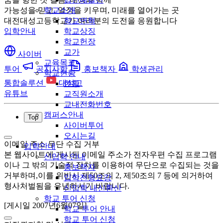
가능성을 믿고, 열정을 키우며, 미래를 열어가는 곳
학교소개
대전대성고등학교가 여러분의 도전을 응원합니다
학교연혁
입학안내
학교상징
학교헌장
교가
사이버
교육목표
투어
공지사항
홍보책자
학생관리
학교현황
통합솔루션
대성고
현황
유튜브
교직원소개
교내전화번호
캠퍼스안내
Top
사이버투어
오시는길
이메일 주소 무단 수집 거부
입학안내
본 웹사이트에 게시된 이메일 주소가 전자우편 수집 프로그램
신입학 안내
이나 그 밖의 기술적 장치를 이용하여 무단으로 수집되는 것을
홍보책자
거부하며,이를 위반시 제50조의 2, 제50조의 7 등에 의거하여
입학전형요강
형사처벌됨을 유념하시기 바랍니다.
신입학 내신환산
학교 투어 신청
[게시일 2007년6월07일]
학교 투어 안내
학교 투어 신청