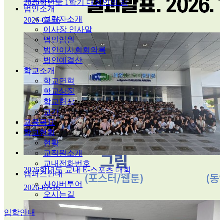
2026학년도 1학기 대성인의 밤
법인소개
설립자소개
2026-07-16
이사장 인사말
법인임원
법인이사회회의록
법인예결산
학교소개
학교연혁
학교상징
학교헌장
교가
교육목표
학교현황
현황
교직원소개
교내전화번호
2026학년도 교내 E-스포츠 대회
캠퍼스안내
사이버투어
2026-07-16
오시는길
입학안내