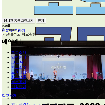
24
시간 동안 그만보기
닫기
scroll
Community
본문 바로가기
대전대성고 학교활동
메인메뉴
학교소개
입학안내
IB 교육
학교소식
교육과정
학교생활
정보공개
민원안내
학교소개
학교장인사