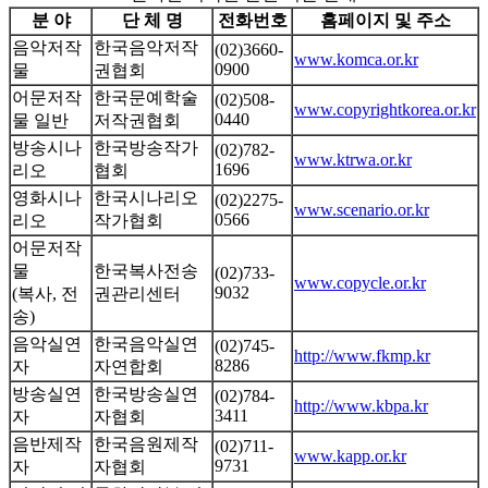
분 야
단 체 명
전화번호
홈페이지 및 주소
음악저작
한국음악저작
(02)3660-
www.komca.or.kr
0900
물
권협회
어문저작
한국문예학술
(02)508-
www.copyrightkorea.or.kr
0440
물 일반
저작권협회
방송시나
한국방송작가
(02)782-
www.ktrwa.or.kr
1696
리오
협회
영화시나
한국시나리오
(02)2275-
www.scenario.or.kr
0566
리오
작가협회
어문저작
물
한국복사전송
(02)733-
www.copycle.or.kr
9032
(복사, 전
권관리센터
송)
음악실연
한국음악실연
(02)745-
http://www.fkmp.kr
8286
자
자연합회
방송실연
한국방송실연
(02)784-
http://www.kbpa.kr
3411
자
자협회
음반제작
한국음원제작
(02)711-
www.kapp.or.kr
9731
자
자협회