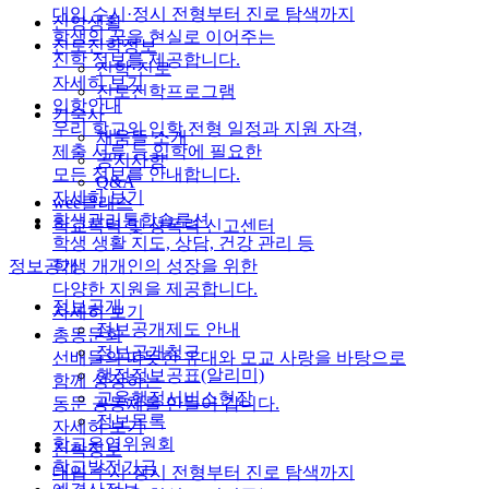
대입 수시·정시 전형부터 진로 탐색까지
신앙생활
학생의 꿈을 현실로 이어주는
진로진학정보
진학 정보를 제공합니다.
진학·진로
자세히 보기
진로진학프로그램
입학안내
기숙사
우리 학교의 입학 전형 일정과 지원 자격,
채움뜰 소개
제출 서류 등 입학에 필요한
공지사항
모든 정보를 안내합니다.
Q&A
자세히 보기
wee클래스
학생관리통합솔루션
학교폭력 및 성폭력 신고센터
학생 생활 지도, 상담, 건강 관리 등
학생 개개인의 성장을 위한
정보공개
다양한 지원을 제공합니다.
정보공개
자세히 보기
정보공개제도 안내
총동문회
정보공개청구
선배들의 따뜻한 유대와 모교 사랑을 바탕으로
행정정보공표(알리미)
함께 성장하는
교육행정서비스현장
동문 공동체를 만들어 갑니다.
정보목록
자세히 보기
학교운영위원회
진학정보
학교발전기금
대입 수시·정시 전형부터 진로 탐색까지