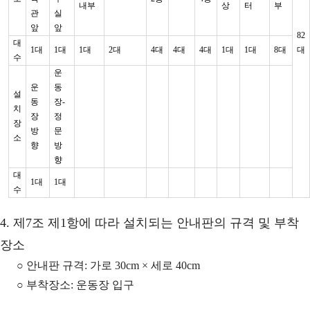
내부
상
터
부
관
실
앞
앞
82
대
1대
1대
1대
2대
4대
4대
4대
1대
1대
8대
대
수
운
운
동
설
동
장-
치
장
정
장
방
문
소
향
방
향
대
1대
1대
수
4. 제7조 제1항에 따라 설치되는 안내판의 규격 및 부착
장소
○ 안내판 규격: 가로 30cm × 세로 40cm
○ 부착장소: 운동장 입구