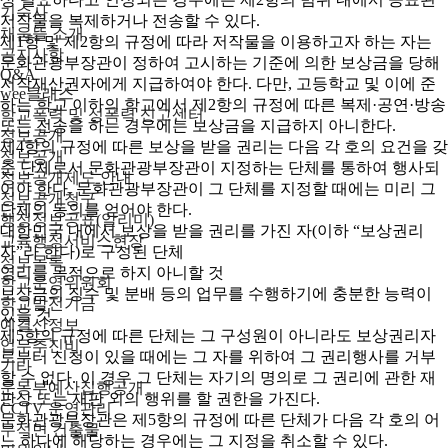
기숙사
저작물을 복제하거나 전송할 수 있다.
채움뜰 소개
제1항 및 제2항의 규정에 따라 저작물을 이용하고자 하는 자는
공지사항
문화관광부장관이 정하여 고시하는 기준에 의한 보상금을 당해
Q&A
저작재산권자에게 지급하여야 한다. 다만, 고등학교 및 이에 준
wee클래스
하는 학교 이하의 학교에서 제2항의 규정에 따른 복제·공연·방송
학교폭력 및 성폭력 신고센터
또는 전송을 하는 경우에는 보상금을 지급하지 아니한다.
정보공개
제4항의 규정에 따른 보상을 받을 권리는 다음 각 호의 요건을 갖
정보공개
춘 단체로서 문화관광부장관이 지정하는 단체를 통하여 행사되
정보공개제도 안내
어야 한다. 문화관광부장관이 그 단체를 지정할 때에는 미리 그
정보공개청구
단체의 동의를 얻어야 한다.
행정정보공표(알리미)
대한민국 내에서 보상을 받을 권리를 가진 자(이하 “보상권리
교육행정서비스현장
자”라 한다)로 구성된 단체
정보목록
영리를 목적으로 하지 아니할 것
학교운영위원회
보상금의 징수 및 분배 등의 업무를 수행하기에 충분한 능력이
학교발전기금
있을 것
예결산정보
제5항의 규정에 따른 단체는 그 구성원이 아니라도 보상권리자
업무추진비
로부터 신청이 있을 때에는 그 자를 위하여 그 권리행사를 거부
기타
할 수 없다. 이 경우 그 단체는 자기의 명의로 그 권리에 관한 재
운동부예산집행공개
판상 또는 재판 외의 행위를 할 권한을 가진다.
CCTV 운영관리
문화관광부장관은 제5항의 규정에 따른 단체가 다음 각 호의 어
무석면 건출물
느 하나에 해당하는 경우에는 그 지정을 취소할 수 있다.