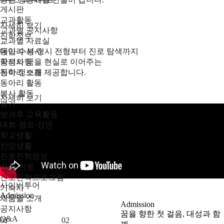
게시판
교과활동
자세히 보기
교과별 공지사항
진학정보
교과별 자료실
동아리·봉사
대입 수시·정시 전형부터 진로 탐색까지
공지사항
학생의 꿈을 현실로 이어주는
동아리 소개
진학 정보를 제공합니다.
동아리 활동
봉사 활동
자세히 보기
평가
방과후 교육활동
대회·캠프·강연
학교생활
신앙생활
진로진학정보
진학·진로
진로진학프로그램
사이버투어
기숙사
Admission
채움뜰 소개
Admission
공지사항
꿈을 향한 첫 걸음, 대성과 함
Q&A
01
02