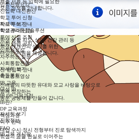
제출 서류 등 입학에 필요한
입학전형요강
모든 정보를 안내합니다.
신입학 내신환산
학교 투어 신청
자세히 보기
학교 투어 안내
학생관리통합솔루션
학교 투어 신청
투어 신청 조회
학생 생활 지도, 상담, 건강 관리 등
입학 관련 공지
학생 개개인의 성장을 위한
입학자료실
다양한 지원을 제공합니다.
자주하는 질문
사회통합전형
자세히 보기
전·편입학 안내
총동문회
학교홍보영상
IB 교육
선배들의 따뜻한 유대와 모교 사랑을 바탕으로
대성 IB
함께 성장하는
IB DP 교육과정
동문 공동체를 만들어 갑니다.
IB란?
DP 교육과정
자세히 보기
핵심과정
진학정보
이수 안내
FAQ
대입 수시·정시 전형부터 진로 탐색까지
IB교육 게시판
학생의 꿈을 현실로 이어주는