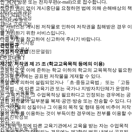
인' 에게 방문 또는 전자우편(e-mail)으로 접수합니다.
교육과정
정당한 권리 없이 게시중단을 요청하면 법에 의해 손해배상의 책
1학년 교육과정
임이 있습니다.
2학년 교육과정
양식다운로드
3학년 교육과정
본 서비스는 게시된 저작물로 인하여 저작권을 침해받은 경우 이
게시판
를 처리하기 위한 서비스입니다.
교과활동
다음 사항을 참고하여 신고하여 주시기 바랍니다.
교과별 공지사항
관련법규
교과별 자료실
개정저작권법
[전문열람]
동아리·봉사
[ 주요내용 ]
공지사항
제2장. 저작권
제 25 조 (학교교육목적 등에의 이용)
동아리 소개
고등학교 및 이에 준하는 학교 이하의 학교의 교육목적상 필요한
동아리 활동
교과용도서에는 공표된 저작물을 게재할 수 있다.
봉사 활동
특별법에 의하여 설립되었거나 「초·중등교육법」 또는 「고등
평가
교육법」에 따른 교육기관 또는 국가나 지방자치단체가 운영하
방과후 교육활동
는 교육기관은 그 수업목적상 필요하다고 인정되는 경우에는 공
대회·캠프·강연
표된 저작물의 일부분을 복제·공연·방송 또는 전송할 수 있다. 다
학교생활
만, 저작물의 성질이나 그 이용의 목적 및 형태 등에 비추어 저작
신앙생활
물의 전부를 이용하는 것이 부득이한 경우에는 전부를 이용할 수
진로진학정보
있다.
진학·진로
제2항의 규정에 따른 교육기관에서 교육을 받는 자는 수업목적
진로진학프로그램
상 필요하다고 인정되는 경우에는 제2항의 범위 내에서 공표된