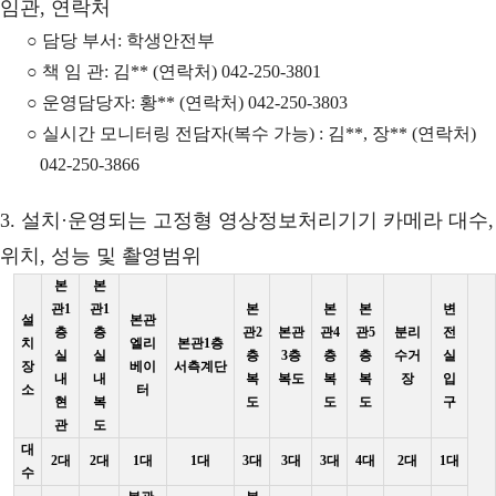
임관, 연락처
○ 담당 부서: 학생안전부
○ 책 임 관: 김** (연락처) 042-250-3801
○ 운영담당자: 황** (연락처) 042-250-3803
○ 실시간 모니터링 전담자(복수 가능) : 김**, 장** (연락처)
042-250-3866
3. 설치·운영되는 고정형 영상정보처리기기 카메라 대수,
위치, 성능 및 촬영범위
본
본
관1
관1
본
본
본
변
설
본관
층
층
관2
본관
관4
관5
분리
전
치
엘리
본관1층
실
실
층
3층
층
층
수거
실
장
베이
서측계단
내
내
복
복도
복
복
장
입
소
터
현
복
도
도
도
구
관
도
대
2대
2대
1대
1대
3대
3대
3대
4대
2대
1대
수