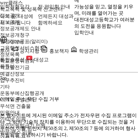
께
wee클래스
입학전형요강
전·편입학 안내
가능성을 믿고, 열정을 키우
학교폭력 및 성폭력 신고센터
며, 미래를 열어가는 곳
정보공개
나의 꿈, 대성에
언제든지 대성과
대전대성고등학교가 여러분
정보공개
서 시작됩니다
함께하세요
의 도전을 응원합니다
정보공개제도 안내
입학안내
정보공개청구
행정정보공표(알리미)
사이버
교육행정서비스현장
투어
공지사항
홍보책자
학생관리
정보목록
통합솔루션
대성고
학교운영위원회
유튜브
학교발전기금
예결산정보
Top
업무추진비
기타
운동부예산집행공개
이메일 주소 무단 수집 거부
CCTV 운영관리
무석면 건출물
민원안내
본 웹사이트에 게시된 이메일 주소가 전자우편 수집 프로그램이
인터넷 민원
나 그 밖의 기술적 장치를 이용하여 무단으로 수집되는 것을 거
무인민원발급기 민원
부하며,이를 위반시 제50조의 2, 제50조의 7 등에 의거하여 형사
방문/팩스 민원
처벌됨을 유념하시기 바랍니다.