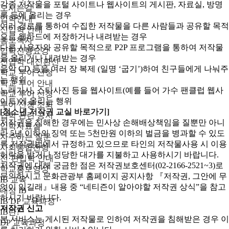
각종 저작물을 포털 사이트나 웹사이트의 게시판, 자료실, 방명
오시는길
록 등에 올리는 경우
입학안내
여러 경로를 통하여 수집한 저작물을 다른 사람들과 공유할 목적
신입학 안내
으로 웹하드에 저장하거나 내려받는 경우
홍보책자
다른 사용자와 공유할 목적으로 P2P 프로그램을 통하여 저작물
입학전형요강
을 올리거나 내려받는 경우
신입학 내신환산
음악 CD 등을 여러 장 복제 (일명 ‘굽기’)하여 친구들에게 나눠주
학교 투어 신청
는 행위
학교 투어 안내
노래가사, 스타사진 등을 웹사이트(예를 들어 가수 팬클럽 웹사
학교 투어 신청
이트)에 올리는 행위
투어 신청 조회
[청소년 저작권 교실 바로가기]
입학 관련 공지
저작권을 침해한 경우에는 민사상 손해배상책임을 질뿐만 아니
입학자료실
라 5년 이하의 징역 또는 5천만원 이하의 벌금을 병과할 수 있도
자주하는 질문
록 저작권법에서 규정하고 있으므로 타인의 저작물사용 시 이용
사회통합전형
허락을 받거나 정당한 대가를 지불하고 사용하시기 바랍니다.
전·편입학 안내
저작권에 대해 궁금한 점은 저작권보호센터(02-2166-2521~3)로
학교홍보영상
문의하시고 문화관광부 홈페이지 공지사항 『저작권, 그안에 무
IB 교육
엇이 있길래』내용 중 “네티즌이 알아야할 저작권 상식”을 참고
대성 IB
하시기 바랍니다.
IB DP 교육과정
저작권 신고
IB란?
본 서비스는 게시된 저작물로 인하여 저작권을 침해받은 경우 이
DP 교육과정