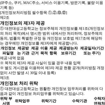
(IP주소, 쿠키, MAC주소, 서비스 이용기록, 방문기록, 불량 이용
기록 등)
[개인정보처리방침 필수항목 ①,②,⑩,⑫]
제2조
개인정보의 제3자 제공
① 대전대성고등학교는 정보주체의 개인정보를 제1조(개인정보
의 처리 목적)에서 명시한 범위 내에서만 처리하며, 정보주체의
동의, 법률의 특별한 규정 등 개인정보 보호법 제17조에 해당하
는 경우에만 개인정보를 제3자에게 제공합니다.
개인정보
제공받
제공
이용
제공
제공받는자
제공일자(기간
파일명
는 기관
근거
목적
항목
보유기간
또는 주기)
제공 내역 없음
※ 목적외 제3자 제공 사실이 있을 경우 내용 입력
※ 별도 게시판을 이용하여 제3자 제공 현황 공개(처리방침 개정
없이 사안 발생 시 30일 이내 등록)
제3조
개인정보 처리 위탁
① 대전대성고등학교는 원활한 개인정보 업무처리를 위하여 다
음과 같이 개인정보 처리업무를 위탁하고 있습니다.
위탁 부
수탁자
위탁업무
위탁기간
수탁기관
서명
연락처