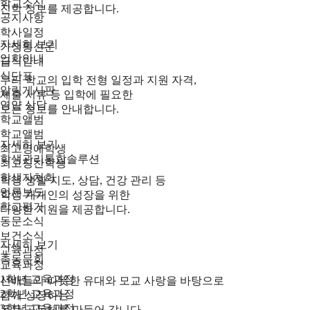
학교소식
진학 정보를 제공합니다.
공지사항
학사일정
자세히 보기
가정통신문
입학안내
급식안내
식단표
우리 학교의 입학 전형 일정과 지원 자격,
알림게시판
제출 서류 등 입학에 필요한
영양 상담
모든 정보를 안내합니다.
학교앨범
학교앨범
자세히 보기
최고명예학생
학생관리통합솔루션
최고칭찬학생
학생자치회
학생 생활 지도, 상담, 건강 관리 등
언론보도
학생 개개인의 성장을 위한
학교평가
다양한 지원을 제공합니다.
동문소식
보건소식
자세히 보기
교육과정
총동문회
교육과정
1학년 교육과정
선배들의 따뜻한 유대와 모교 사랑을 바탕으로
2학년 교육과정
함께 성장하는
3학년 교육과정
동문 공동체를 만들어 갑니다.