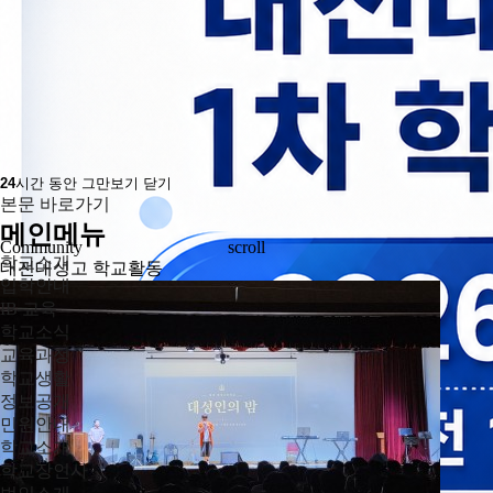
24
시간 동안 그만보기
닫기
본문 바로가기
메인메뉴
Community
scroll
학교소개
대전대성고 학교활동
입학안내
IB 교육
학교소식
교육과정
학교생활
정보공개
민원안내
학교소개
학교장인사