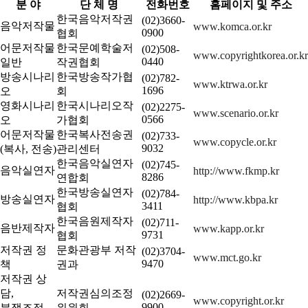
분 야
단 체 명
전화번호
홈페이지 및 주소
한국음악저작권
(02)3660-
음악저작물
www.komca.or.kr
0900
협회
어문저작물
한국문예학술저
(02)508-
www.copyrightkorea.or.kr
0440
일반
작권협회
방송시나리
한국방송작가협
(02)782-
www.ktrwa.or.kr
1696
오
회
영화시나리
한국시나리오작
(02)2275-
www.scenario.or.kr
0566
오
가협회
어문저작물
한국복사전송권
(02)733-
www.copycle.or.kr
9032
(복사, 전송)
관리센터
한국음악실연자
(02)745-
음악실연자
http://www.fkmp.kr
8286
연합회
한국방송실연자
(02)784-
방송실연자
http://www.kbpa.kr
3411
협회
한국음원제작자
(02)711-
음반제작자
www.kapp.or.kr
9731
협회
저작권 정
문화관광부 저작
(02)3704-
www.mct.go.kr
9470
책
권과
저작권 상
담,
저작권심의조정
(02)2669-
www.copyright.or.kr
9900
분쟁조정,
위원회