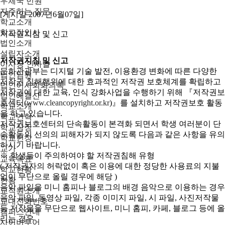
우체국 민원
자주하는 질문
[게시일 2007년6월07일]
학교소개
학교장인사
저작권지침 및 신고
법인소개
설립자소개
저작권지침 및 신고
이사장 인사말
문화관광부는 디지털 기술 발전, 이용환경 변화에 따른 다양한
법인임원
저작권 침해행위에 대한 효과적인 저작권 보호체계를 확립하고
법인이사회회의록
저작권에 대한 교육, 인식 강화사업을 수행하기 위해 『저작권보
법인예결산
호센터(
www.cleancopyright.or.kr
)』를 설치하고 저작권보호 활동
학교소개
을 하고 있습니다.
학교연혁
저작권보호센터의 단속활동이 본격화 되면서 학생 여러분이 단
학교상징
속활동의 선의의 피해자가 되지 않도록 다음과 같은 사항을 유의
학교헌장
하시기 바랍니다.
교가
※ 학생들이 주의하여야 할 저작권침해 유형
교육목표
( 저작권자의 허락없이 혹은 이용에 대한 정당한 사용료의 지불
학교현황
없이 무단으로 올릴 경우에 해당 )
현황
음악 파일을 미니 홈피나 블로그의 배경 음악으로 이용하는 경우
교직원소개
음악 파일, 동영상 파일, 각종 이미지 파일, 시 파일, 사진저작물
교내전화번호
등 저작물을 무단으로 웹사이트, 미니 홈피, 카페, 블로그 등에 올
캠퍼스안내
리는 경우
사이버투어