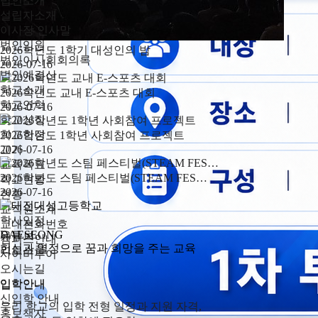
법인소개
설립자소개
이사장 인사말
법인임원
2026학년도 1학기 대성인의 밤
법인이사회회의록
2026-07-16
법인예결산
학교소개
2026학년도 교내 E-스포츠 대회
학교연혁
2026-07-16
학교상징
학교헌장
2026학년도 1학년 사회참여 프로젝트
교가
2026-07-16
교육목표
2026학년도 스팀 페스티벌(STEAM FES…
학교현황
2026-07-16
현황
교직원소개
학사일정
교내전화번호
DAESEONG
유튜브
캠퍼스안내
헌신과 열정으로 꿈과 희망을 주는 교육
리로스쿨
사이버투어
오시는길
입학안내
입학안내
신입학 안내
우리 학교의 입학 전형 일정과 지원 자격,
홍보책자