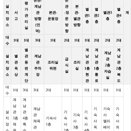
본관-
본
평
설
계남
관
본
가
별
별
별
치
서
관
본관-
-정
관-
별관3
계
관
관1
관2
관4
장
고
방향
운동장
문
별관
층
리
층
층
층
소
(언
방
방향
실
덕)
향
대
1대
1대
3대
1대
2대
1대
1대
2대
2대
2대
수
별
계
계
계
계남
설
별
관
계남
남
남
남
급
관
치
관
동
관
조리실
조리
관
관
관
식
2층
장
옥
편
주차
뒤편
실
1층
1층
2층
실
자습
소
상
계
장
현
통
복
실
단
관
로
도
대
1대
3대
3대
2대
1대
1대
1대
1대
1대
1대
수
계
계
남
남
계남
기
기숙
기
설
관
관
기
기
관
기숙
숙
사
숙
치
3층
4층
기숙사
숙
숙
체육
사
사
엘리
사
장
체
특
1층
사
사
관
3층
옥
베이
외
소
육
수
2층
4층