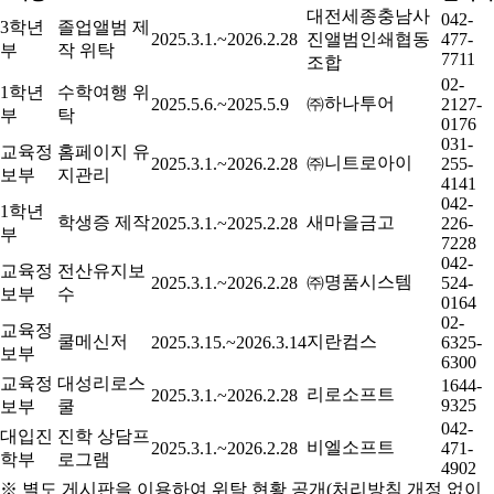
대전세종충남사
042-
3학년
졸업앨범 제
2025.3.1.~2026.2.28
진앨범인쇄협동
477-
부
작 위탁
7711
조합
02-
1학년
수학여행 위
㈜하나투어
2025.5.6.~2025.5.9
2127-
부
탁
0176
031-
교육정
홈페이지 유
㈜니트로아이
2025.3.1.~2026.2.28
255-
보부
지관리
4141
042-
1학년
학생증 제작
새마을금고
2025.3.1.~2025.2.28
226-
부
7228
042-
교육정
전산유지보
㈜명품시스템
2025.3.1.~2026.2.28
524-
보부
수
0164
02-
교육정
쿨메신저
지란컴스
2025.3.15.~2026.3.14
6325-
보부
6300
교육정
대성리로스
1644-
리로소프트
2025.3.1.~2026.2.28
9325
보부
쿨
042-
대입진
진학 상담프
비엘소프트
2025.3.1.~2026.2.28
471-
학부
로그램
4902
※ 별도 게시판을 이용하여 위탁 현황 공개(처리방침 개정 없이