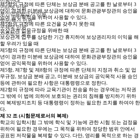
민원안내
제5항의 규정에 따른 단체는 보상금 분배 공고를 한 날로부터 3
인터넷 민원
년이 경과한 미분배 보상금에 대하여 문화관광부장관의 승인을
무인민원발급기 민원
얻어 공익목적을 위하여 사용할 수 있다.
방문/팩스 민원
제5항의 규정에 따른 요건을 갖추지 못한 때
우체국 민원
보상관계 업무규정을 위배한 때
자주하는 질문
보상관계 업무를 상당한 기간 휴지하여 보상권리자의 이익을 해
할 우려가 있을 때
제5항의 규정에 따른 단체는 보상금 분배 공고를 한 날로부터 3
년이 경과한 미분배 보상금에 대하여 문화관광부장관의 승인을
얻어 공익목적을 위하여 사용할 수 있다.
제5항, 제7항 및 제8항의 규정에 따른 단체의 지정과 취소 및 업
무규정, 보상금 분배 공고, 미분배 보상금의 공익목적 사용 승인
등에 관하여 필요한 사항은 대통령령으로 정한다.
제2항의 규정에 따라 교육기관이 전송을 하는 경우에는 저작권
그 밖에 이 법에 의하여 보호되는 권리의 침해를 방지하기 위하
여 복제방지조치 등 대통령령이 정하는 필요한 조치를 하여야 한
다.
제 32 조 (시험문제로서의 복제)
학교의 입학시험 그 밖에 학식 및 기능에 관한 시험 또는 검정을
위하여 필요한 경우에는 그 목적을 위하여 정당한 범위 안에서
공표된 저작물을 복제할 수 있다. 다만, 영리를 목적으로 하는 경