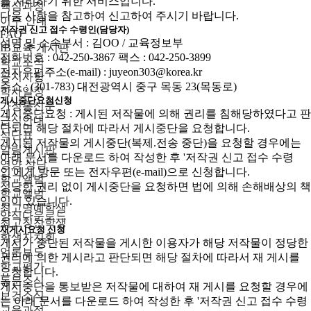
를 처리하기 위한 서비스입니다.
핵심과정
다음 사항을 참고하여 신고하여 주시기 바랍니다.
이수 안내
저작권 신고 접수 수령인(담당자)
FAQ
성명 및 소속부서 : 김OO / 교육정보부
IB교육 게시판
전화번호 : 042-250-3867 팩스 : 042-250-3899
학교소식
전자우편주소(e-mail) : juyeon303@korea.kr
공지사항
주소 : (301-783) 대전광역시 중구 목동 23(목동로)
학사일정
게시중단요청신청
가정통신문
게시중단요청 : 게시된 저작물에 의해 권리를 침해당하였다고 판
급식안내
단되면 해당 절차에 따라서 게시중단을 요청합니다.
식단표
게시된 저작물의 게시중단(복제.전송 중단)을 요청할 경우에는
알림게시판
아래 문서를 다운로드 하여 작성한 후 '저작권 신고 접수 수령
영양 상담
인'에게 방문 또는 전자우편(e-mail)으로 신청합니다.
학교앨범
정당한 권리 없이 게시중단을 요청하면 법에 의해 손해배상의 책
학교앨범
임이 있습니다.
최고명예학생
양식다운로드
최고칭찬학생
재게시요청 신청
학생자치회
게시가 중단된 저작물을 게시한 이용자가 해당 저작물이 정당한
언론보도
권리에 의한 게시라고 판단되면 해당 절차에 따라서 재 게시를
학교평가
요청합니다.
동문소식
게시중단을 통보받은 저작물에 대하여 재 게시를 요청할 경우에
보건소식
는 아래 문서를 다운로드 하여 작성한 후 '저작권 신고 접수 수령
교육과정