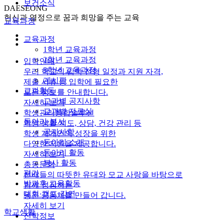
보건소식
DAESEONG
헌신과 열정으로 꿈과 희망을 주는 교육
교육과정
교육과정
1학년 교육과정
2학년 교육과정
입학안내
3학년 교육과정
우리 학교의 입학 전형 일정과 지원 자격,
게시판
제출 서류 등 입학에 필요한
교과활동
모든 정보를 안내합니다.
교과별 공지사항
자세히 보기
교과별 자료실
학생관리통합솔루션
동아리·봉사
학생 생활 지도, 상담, 건강 관리 등
공지사항
학생 개개인의 성장을 위한
동아리 소개
다양한 지원을 제공합니다.
동아리 활동
자세히 보기
봉사 활동
총동문회
평가
선배들의 따뜻한 유대와 모교 사랑을 바탕으로
방과후 교육활동
함께 성장하는
대회·캠프·강연
동문 공동체를 만들어 갑니다.
자세히 보기
학교생활
진학정보