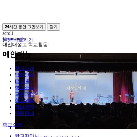
24
시간 동안 그만보기
닫기
scroll
Community
본문 바로가기
대전대성고 학교활동
메인메뉴
학교소개
입학안내
IB 교육
학교소식
교육과정
학교생활
정보공개
민원안내
학교소개
학교장인사