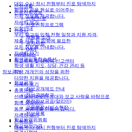
대입 수시·정시 전형부터 진로 탐색까지
신앙생활
학생의 꿈을 현실로 이어주는
진로진학정보
진학 정보를 제공합니다.
진학·진로
자세히 보기
진로진학프로그램
입학안내
기숙사
우리 학교의 입학 전형 일정과 지원 자격,
채움뜰 소개
제출 서류 등 입학에 필요한
공지사항
모든 정보를 안내합니다.
Q&A
자세히 보기
wee클래스
학생관리통합솔루션
학교폭력 및 성폭력 신고센터
학생 생활 지도, 상담, 건강 관리 등
학생 개개인의 성장을 위한
정보공개
다양한 지원을 제공합니다.
정보공개
자세히 보기
정보공개제도 안내
총동문회
정보공개청구
선배들의 따뜻한 유대와 모교 사랑을 바탕으로
행정정보공표(알리미)
함께 성장하는
교육행정서비스현장
동문 공동체를 만들어 갑니다.
정보목록
자세히 보기
학교운영위원회
진학정보
학교발전기금
대입 수시·정시 전형부터 진로 탐색까지