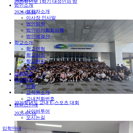
2026학년도 1학기 대성인의 밤
법인소개
설립자소개
2026-07-16
이사장 인사말
법인임원
법인이사회회의록
법인예결산
학교소개
학교연혁
학교상징
학교헌장
교가
교육목표
학교현황
현황
교직원소개
교내전화번호
2026학년도 교내 E-스포츠 대회
캠퍼스안내
사이버투어
2026-07-16
오시는길
입학안내