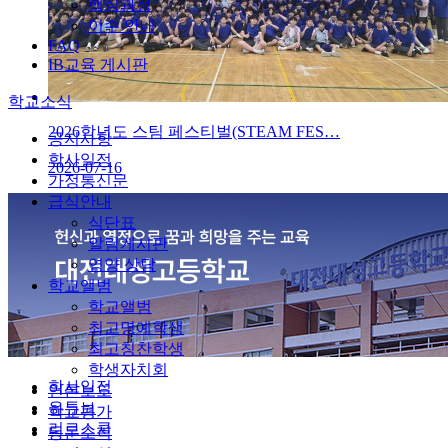
핵심과정
이수 안내
FAQ
IB교육 게시판
학교소식
2026학년도 스팀 페스티벌(STEAM FES…
공지사항
학사일정
2026-07-16
가정통신문
급식안내
식단표
알림게시판
영양 상담
학교앨범
학교앨범
최고명예학생
최고칭찬학생
학생자치회
학사일정
언론보도
유튜브
학교평가
리로스쿨
동문소식