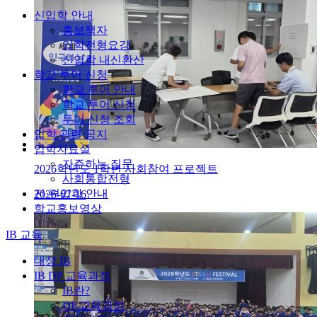
신입학 안내
홍보책자
입학전형요강
신입학 내신환산
학교 투어 신청
학교 투어 안내
학교 투어 신청
투어 신청 조회
입학 관련 공지
입학자료실
자주하는 질문
2026학년도 1학년 사회참여 프로젝트
사회통합전형
전·편입학 안내
2026-07-16
학교홍보영상
IB 교육
대성 IB
IB DP 교육과정
IB란?
DP 교육과정