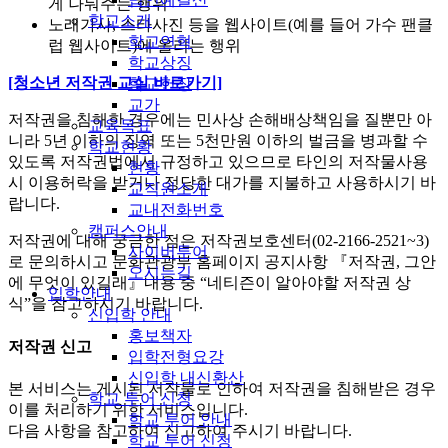
게 나눠주는 행위
학교소개
노래가사, 스타사진 등을 웹사이트(예를 들어 가수 팬클
학교연혁
럽 웹사이트)에 올리는 행위
학교상징
[청소년 저작권 교실 바로가기]
학교헌장
교가
저작권을 침해한 경우에는 민사상 손해배상책임을 질뿐만 아
교육목표
니라 5년 이하의 징역 또는 5천만원 이하의 벌금을 병과할 수
학교현황
있도록 저작권법에서 규정하고 있으므로 타인의 저작물사용
현황
시 이용허락을 받거나 정당한 대가를 지불하고 사용하시기 바
교직원소개
랍니다.
교내전화번호
캠퍼스안내
저작권에 대해 궁금한 점은 저작권보호센터(02-2166-2521~3)
사이버투어
로 문의하시고 문화관광부 홈페이지 공지사항 『저작권, 그안
오시는길
에 무엇이 있길래』내용 중 “네티즌이 알아야할 저작권 상
입학안내
식”을 참고하시기 바랍니다.
신입학 안내
홍보책자
저작권 신고
입학전형요강
신입학 내신환산
본 서비스는 게시된 저작물로 인하여 저작권을 침해받은 경우
학교 투어 신청
이를 처리하기 위한 서비스입니다.
학교 투어 안내
다음 사항을 참고하여 신고하여 주시기 바랍니다.
학교 투어 신청