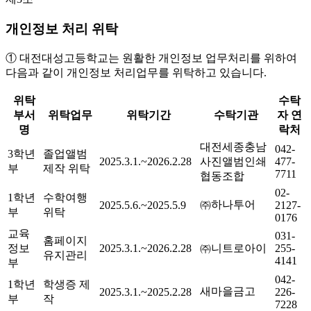
개인정보 처리 위탁
① 대전대성고등학교는 원활한 개인정보 업무처리를 위하여
다음과 같이 개인정보 처리업무를 위탁하고 있습니다.
위탁
수탁
부서
위탁업무
위탁기간
수탁기관
자 연
명
락처
대전세종충남
042-
3학년
졸업앨범
2025.3.1.~2026.2.28
사진앨범인쇄
477-
부
제작 위탁
7711
협동조합
02-
1학년
수학여행
㈜하나투어
2025.5.6.~2025.5.9
2127-
부
위탁
0176
교육
031-
홈페이지
정보
2025.3.1.~2026.2.28
㈜니트로아이
255-
유지관리
4141
부
042-
1학년
학생증 제
새마을금고
2025.3.1.~2025.2.28
226-
부
작
7228