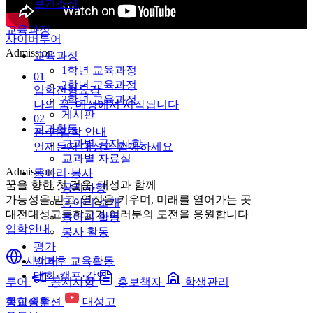
보건소식
교육과정
사이버투어
Admission
교육과정
1학년 교육과정
01
2학년 교육과정
입학전형요강
3학년 교육과정
나의 꿈, 대성에서 시작됩니다
게시판
02
교과활동
전·편입학 안내
교과별 공지사항
언제든지 대성과 함께하세요
교과별 자료실
Admission
동아리·봉사
꿈을 향한 첫 걸음, 대성과 함께
공지사항
가능성을 믿고, 열정을 키우며, 미래를 열어가는 곳
동아리 소개
대전대성고등학교가 여러분의 도전을 응원합니다
동아리 활동
입학안내
봉사 활동
평가
사이버
방과후 교육활동
대회·캠프·강연
투어
공지사항
홍보책자
학생관리
통합솔루션
대성고
학교생활