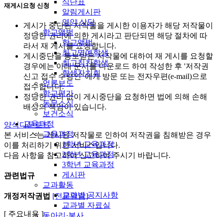
식단표
재게시요청 신청
알림게시판
영양 상담
게시가 중단된 저작물을 게시한 이용자가 해당 저작물이
학교앨범
정당한 권리에 의한 게시라고 판단되면 해당 절차에 따
학교앨범
라서 재 게시를 요청합니다.
최고명예학생
게시중단을 통보받은 저작물에 대하여 재 게시를 요청할
최고칭찬학생
경우에는 아래 문서를 다운로드 하여 작성한 후 '저작권
학생자치회
신고 접수 수령인' 에게 방문 또는 전자우편(e-mail)으로
언론보도
접수합니다.
학교평가
정당한 권리 없이 게시중단을 요청하면 법에 의해 손해
동문소식
배상의 책임이 있습니다.
보건소식
교육과정
양식다운로드
교육과정
본 서비스는 게시된 저작물로 인하여 저작권을 침해받은 경우
1학년 교육과정
이를 처리하기 위한 서비스입니다.
2학년 교육과정
다음 사항을 참고하여 신고하여 주시기 바랍니다.
3학년 교육과정
게시판
관련법규
교과활동
교과별 공지사항
개정저작권법
[전문열람]
교과별 자료실
[ 주요내용 ]
동아리·봉사