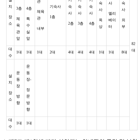
관
숙
사
숙
치
기숙사
숙
숙
숙
3층
4층
사
사
체육
사
사
사
엘리
장
1층
관
체
특
옥
베이
외
소
2층
3층
4층
육
수
상
터
부
내부
관
실
앞
앞
82
대
대
1대
1대
1대
2대
4대
4대
4대
1대
1대
8대
수
운
운
동
설
동
장-
치
장
정
장
방
문
소
향
방
향
대
1대
1대
수