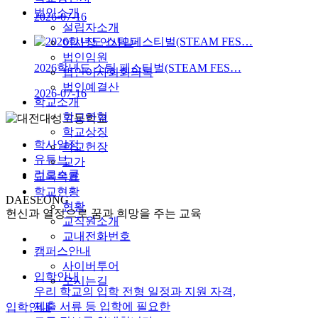
법인소개
2026-07-16
설립자소개
이사장 인사말
법인임원
2026학년도 스팀 페스티벌(STEAM FES…
법인이사회회의록
법인예결산
2026-07-16
학교소개
학교연혁
학교상징
학사일정
학교헌장
유튜브
교가
리로스쿨
교육목표
학교현황
DAESEONG
현황
헌신과 열정으로 꿈과 희망을 주는 교육
교직원소개
교내전화번호
캠퍼스안내
사이버투어
입학안내
오시는길
우리 학교의 입학 전형 일정과 지원 자격,
제출 서류 등 입학에 필요한
입학안내