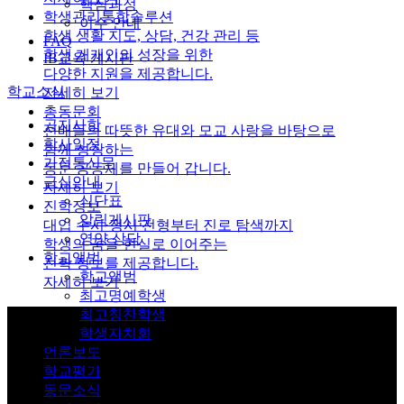
핵심과정
학생관리통합솔루션
이수 안내
학생 생활 지도, 상담, 건강 관리 등
FAQ
학생 개개인의 성장을 위한
IB교육 게시판
다양한 지원을 제공합니다.
학교소식
자세히 보기
총동문회
공지사항
선배들의 따뜻한 유대와 모교 사랑을 바탕으로
학사일정
함께 성장하는
가정통신문
동문 공동체를 만들어 갑니다.
급식안내
자세히 보기
식단표
진학정보
알림게시판
대입 수시·정시 전형부터 진로 탐색까지
영양 상담
학생의 꿈을 현실로 이어주는
학교앨범
진학 정보를 제공합니다.
학교앨범
자세히 보기
최고명예학생
최고칭찬학생
학생자치회
언론보도
학교평가
동문소식