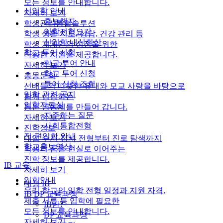
모든 정보를 안내합니다.
신입학 안내
자세히 보기
홍보책자
학생관리통합솔루션
입학전형요강
학생 생활 지도, 상담, 건강 관리 등
신입학 내신환산
학생 개개인의 성장을 위한
학교 투어 신청
다양한 지원을 제공합니다.
학교 투어 안내
자세히 보기
학교 투어 신청
총동문회
투어 신청 조회
선배들의 따뜻한 유대와 모교 사랑을 바탕으로
입학 관련 공지
함께 성장하는
입학자료실
동문 공동체를 만들어 갑니다.
자주하는 질문
자세히 보기
사회통합전형
진학정보
전·편입학 안내
대입 수시·정시 전형부터 진로 탐색까지
학교홍보영상
학생의 꿈을 현실로 이어주는
진학 정보를 제공합니다.
IB 교육
자세히 보기
입학안내
대성 IB
우리 학교의 입학 전형 일정과 지원 자격,
IB DP 교육과정
제출 서류 등 입학에 필요한
IB란?
모든 정보를 안내합니다.
DP 교육과정
자세히 보기