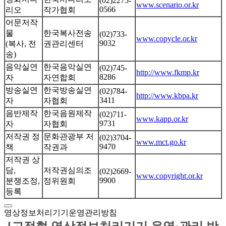
(02)2275-
www.scenario.or.kr
0566
리오
작가협회
어문저작
물
한국복사전송
(02)733-
www.copycle.or.kr
9032
(복사, 전
권관리센터
송)
음악실연
한국음악실연
(02)745-
http://www.fkmp.kr
8286
자
자연합회
방송실연
한국방송실연
(02)784-
http://www.kbpa.kr
3411
자
자협회
음반제작
한국음원제작
(02)711-
www.kapp.or.kr
9731
자
자협회
저작권 정
문화관광부 저
(02)3704-
www.mct.go.kr
9470
책
작권과
저작권 상
담,
저작권심의조
(02)2669-
www.copyright.or.kr
9900
분쟁조정,
정위원회
등록
영상정보처리기기운영관리방침