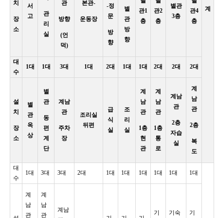
별
별
별
치
관
본관-
서
-정
별관
별
계
관1
관2
관4
관
고
문
3층
장
방향
운동장
관
층
층
층
리
소
방
방
실
(언
향
향
덕)
대
1대
1대
3대
1대
2대
1대
1대
2대
2대
2대
수
계
별
계
계
계남
남
설
관
계남
남
남
별
관
관
급
조
치
관
관
관
관
조리실
동
식
리
2층
옥
뒤편
2층
장
편
주차
1층
1층
실
실
자습
상
소
계
장
현
통
복
실
단
관
로
도
대
1대
3대
3대
2대
1대
1대
1대
1대
1대
1대
수
계
계
남
남
계남
기
기숙
기
관
관
설
기
기
기