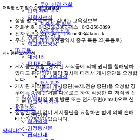
투어 신청 조회
저작권 신고 접수 수령인(담당자)
입학 관련 공지
입학자료실
성명 및 소속부서 : 김OO / 교육정보부
자주하는 질문
전화번호 : 042-250-3867 팩스 : 042-250-3899
사회통합전형
전자우편주소(e-mail) : juyeon303@korea.kr
전·편입학 안내
주소 : (301-783) 대전광역시 중구 목동 23(목동로)
학교홍보영상
IB 교육
게시중단요청신청
대성 IB
IB DP 교육과정
게시중단요청 : 게시된 저작물에 의해 권리를 침해당하
IB란?
였다고 판단되면 해당 절차에 따라서 게시중단을 요청합
DP 교육과정
니다.
핵심과정
게시된 저작물의 게시중단(복제.전송 중단)을 요청할 경
이수 안내
우에는 아래 문서를 다운로드 하여 작성한 후 '저작권 신
FAQ
고 접수 수령인'에게 방문 또는 전자우편(e-mail)으로 신
IB교육 게시판
청합니다.
학교소식
정당한 권리 없이 게시중단을 요청하면 법에 의해 손해
공지사항
배상의 책임이 있습니다.
학사일정
가정통신문
양식다운로드
급식안내