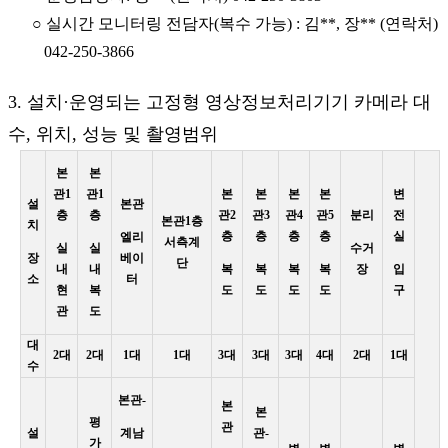
○ 실시간 모니터링 전담자(복수 가능) : 김**, 장** (연락처)
042-250-3866
3. 설치·운영되는 고정형 영상정보처리기기 카메라 대
수, 위치, 성능 및 촬영범위
본
본
관1
관1
본
본
본
본
변
설
본관
층
층
관2
관3
관4
관5
분리
전
본관1층
치
층
층
층
층
실
엘리
서측계
실
실
수거
장
베이
단
내
내
복
복
복
복
장
입
소
터
현
복
도
도
도
도
구
관
도
대
2대
2대
1대
1대
3대
3대
3대
4대
2대
1대
수
본관-
본
본
평
관
설
계남
관-
가