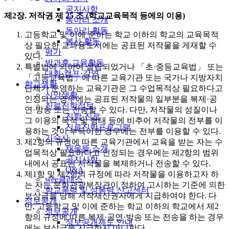
공지사항
제2장. 저작권
제 25 조 (학교교육목적 등에의 이용)
동아리 소개
동아리 활동
고등학교 및 이에 준하는 학교 이하의 학교의 교육목적
봉사 활동
상 필요한 교과용도서에는 공표된 저작물을 게재할 수
평가
있다.
방과후 교육활동
특별법에 의하여 설립되었거나 「초·중등교육법」 또는
대회·캠프·강연
「고등교육법」에 따른 교육기관 또는 국가나 지방자치
학교생활
단체가 운영하는 교육기관은 그 수업목적상 필요하다고
신앙생활
인정되는 경우에는 공표된 저작물의 일부분을 복제·공
진로진학정보
연·방송 또는 전송할 수 있다. 다만, 저작물의 성질이나
진학·진로
그 이용의 목적 및 형태 등에 비추어 저작물의 전부를 이
진로진학프로그램
용하는 것이 부득이한 경우에는 전부를 이용할 수 있다.
기숙사
제2항의 규정에 따른 교육기관에서 교육을 받는 자는 수
채움뜰 소개
업목적상 필요하다고 인정되는 경우에는 제2항의 범위
공지사항
내에서 공표된 저작물을 복제하거나 전송할 수 있다.
Q&A
제1항 및 제2항의 규정에 따라 저작물을 이용하고자 하
wee클래스
는 자는 문화관광부장관이 정하여 고시하는 기준에 의한
학교폭력 및 성폭력 신고센터
보상금을 당해 저작재산권자에게 지급하여야 한다. 다
정보공개
만, 고등학교 및 이에 준하는 학교 이하의 학교에서 제2
정보공개
항의 규정에 따른 복제·공연·방송 또는 전송을 하는 경우
정보공개제도 안내
에는 보상금을 지급하지 아니한다.