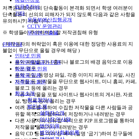
예결산정보
업무추진비
저작권보호센터의 단속활동이 본격화 되면서 학생 여러분이
기타
단속활동의 선의의 피해자가 되지 않도록 다음과 같은 사항을
운동부예산집행공개
유의하시기 바랍니다.
CCTV 운영관리
※ 학생들이 주의하여야 할 저작권침해 유형
무석면 건출물
( 저작권자의 허락없이 혹은 이용에 대한 정당한 사용료의 지
민원안내
불없이 무단으로 올릴 경우에 해당 )
인터넷 민원
음악 파일을 미니 홈피나 블로그의 배경 음악으로 이용
무인민원발급기 민원
하는 경우
방문/팩스 민원
음악 파일, 동영상 파일, 각종 이미지 파일, 시 파일, 사진
우체국 민원
저작물 등 저작물을 무단으로 웹사이트, 미니 홈피, 카페,
자주하는 질문
블로그 등에 올리는 경우
학교소개
각종 저작물을 포털 사이트나 웹사이트의 게시판, 자료
학교장인사
실, 방명록 등에 올리는 경우
법인소개
여러 경로를 통하여 수집한 저작물을 다른 사람들과 공
설립자소개
유할 목적으로 웹하드에 저장하거나 내려받는 경우
이사장 인사말
다른 사용자와 공유할 목적으로 P2P 프로그램을 통하여
법인임원
저작물을 올리거나 내려받는 경우
법인이사회회의록
음악 CD 등을 여러 장 복제 (일명 ‘굽기’)하여 친구들에
법인예결산