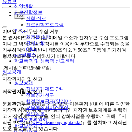
유튜브
신앙생활
진로진학정보
Top
진학·진로
진로진학프로그램
기숙사
이메일 주소 무단 수집 거부
채움뜰 소개
본 웹사이트에 게시된 이메일 주소가 전자우편 수집 프로그램
공지사항
이나 그 밖의 기술적 장치를 이용하여 무단으로 수집되는 것을
Q&A
거부하며,이를 위반시 제50조의 2, 제50조의 7 등에 의거하여
wee클래스
형사처벌됨을 유념하시기 바랍니다.
학교폭력 및 성폭력 신고센터
[게시일 2007년6월07일]
정보공개
저작권지침 및 신고
정보공개
정보공개제도 안내
저작권지침 및 신고
정보공개청구
행정정보공표(알리미)
문화관광부는 디지털 기술 발전, 이용환경 변화에 따른 다양한
교육행정서비스현장
저작권 침해행위에 대한 효과적인 저작권 보호체계를 확립하
정보목록
고 저작권에 대한 교육, 인식 강화사업을 수행하기 위해 『저
학교운영위원회
작권보호센터(
www.cleancopyright.or.kr
)』를 설치하고 저작권
학교발전기금
보호 활동을 하고 있습니다.