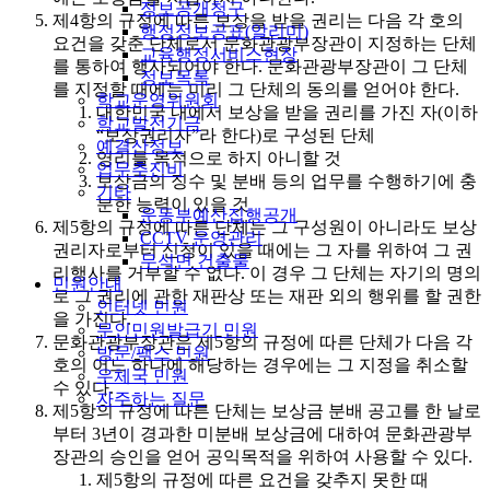
정보공개청구
제4항의 규정에 따른 보상을 받을 권리는 다음 각 호의
행정정보공표(알리미)
요건을 갖춘 단체로서 문화관광부장관이 지정하는 단체
교육행정서비스현장
를 통하여 행사되어야 한다. 문화관광부장관이 그 단체
정보목록
를 지정할 때에는 미리 그 단체의 동의를 얻어야 한다.
학교운영위원회
대한민국 내에서 보상을 받을 권리를 가진 자(이하
학교발전기금
“보상권리자”라 한다)로 구성된 단체
예결산정보
영리를 목적으로 하지 아니할 것
업무추진비
보상금의 징수 및 분배 등의 업무를 수행하기에 충
기타
분한 능력이 있을 것
운동부예산집행공개
제5항의 규정에 따른 단체는 그 구성원이 아니라도 보상
CCTV 운영관리
권리자로부터 신청이 있을 때에는 그 자를 위하여 그 권
무석면 건출물
리행사를 거부할 수 없다. 이 경우 그 단체는 자기의 명의
민원안내
로 그 권리에 관한 재판상 또는 재판 외의 행위를 할 권한
인터넷 민원
을 가진다.
무인민원발급기 민원
문화관광부장관은 제5항의 규정에 따른 단체가 다음 각
방문/팩스 민원
호의 어느 하나에 해당하는 경우에는 그 지정을 취소할
우체국 민원
수 있다.
자주하는 질문
제5항의 규정에 따른 단체는 보상금 분배 공고를 한 날로
부터 3년이 경과한 미분배 보상금에 대하여 문화관광부
장관의 승인을 얻어 공익목적을 위하여 사용할 수 있다.
제5항의 규정에 따른 요건을 갖추지 못한 때