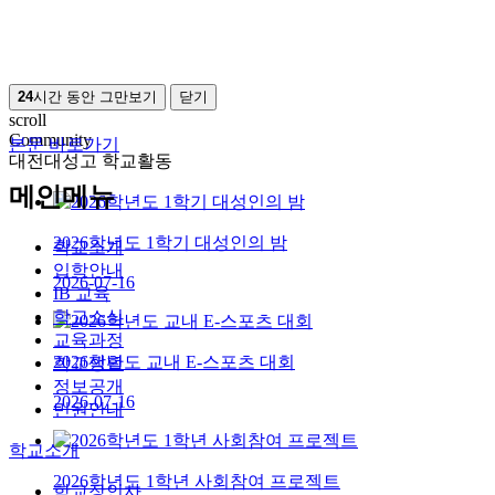
24
시간 동안 그만보기
닫기
scroll
Community
본문 바로가기
대전대성고 학교활동
메인메뉴
2026학년도 1학기 대성인의 밤
학교소개
입학안내
2026-07-16
IB 교육
학교소식
교육과정
2026학년도 교내 E-스포츠 대회
학교생활
정보공개
2026-07-16
민원안내
학교소개
2026학년도 1학년 사회참여 프로젝트
학교장인사