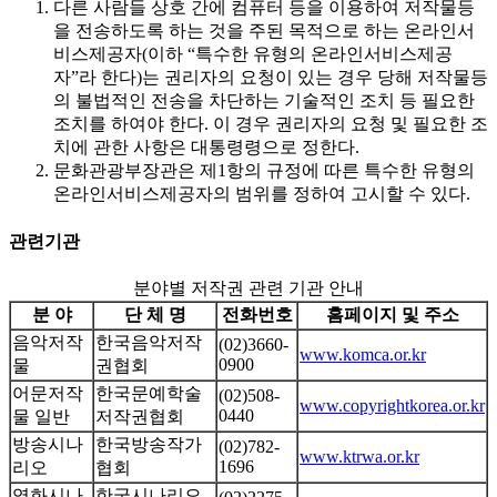
다른 사람들 상호 간에 컴퓨터 등을 이용하여 저작물등
을 전송하도록 하는 것을 주된 목적으로 하는 온라인서
비스제공자(이하 “특수한 유형의 온라인서비스제공
자”라 한다)는 권리자의 요청이 있는 경우 당해 저작물등
의 불법적인 전송을 차단하는 기술적인 조치 등 필요한
조치를 하여야 한다. 이 경우 권리자의 요청 및 필요한 조
치에 관한 사항은 대통령령으로 정한다.
문화관광부장관은 제1항의 규정에 따른 특수한 유형의
온라인서비스제공자의 범위를 정하여 고시할 수 있다.
관련기관
분야별 저작권 관련 기관 안내
분 야
단 체 명
전화번호
홈페이지 및 주소
음악저작
한국음악저작
(02)3660-
www.komca.or.kr
0900
물
권협회
어문저작
한국문예학술
(02)508-
www.copyrightkorea.or.kr
0440
물 일반
저작권협회
방송시나
한국방송작가
(02)782-
www.ktrwa.or.kr
1696
리오
협회
영화시나
한국시나리오