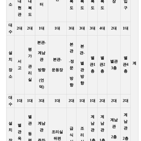
내
내
복
복
복
복
장
입
소
터
현
복
도
도
도
도
구
관
도
대
2대
2대
1대
1대
3대
3대
3대
4대
2대
1대
수
본관-
본
본
평
관
설
계남
관-
가
별
별
별
치
관
본관-
서
-정
별관
별
계
관1
관2
관4
관
고
문
3층
장
방향
운동장
관
층
층
층
리
소
방
방
실
(언
향
향
덕)
대
1대
1대
3대
1대
2대
1대
1대
2대
2대
2대
수
계
별
계
계
계남
남
설
관
계남
남
남
별
관
관
급
조
치
관
관
관
관
조리실
동
식
리
2층
옥
뒤편
2층
장
편
주차
1층
1층