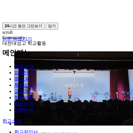
24
시간 동안 그만보기
닫기
scroll
Community
본문 바로가기
대전대성고 학교활동
메인메뉴
학교소개
입학안내
IB 교육
학교소식
교육과정
학교생활
정보공개
민원안내
학교소개
학교장인사