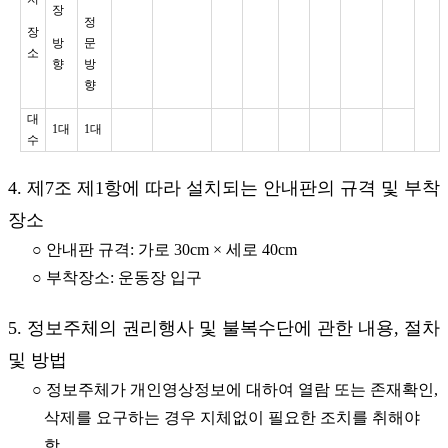
장
정
장
방
문
소
향
방
향
대
1대
1대
수
4. 제7조 제1항에 따라 설치되는 안내판의 규격 및 부착
장소
○ 안내판 규격: 가로 30cm × 세로 40cm
○ 부착장소: 운동장 입구
5. 정보주체의 권리행사 및 불복수단에 관한 내용, 절차
및 방법
○ 정보주체가 개인영상정보에 대하여 열람 또는 존재확인,
삭제를 요구하는 경우 지체없이 필요한 조치를 취해야
함.