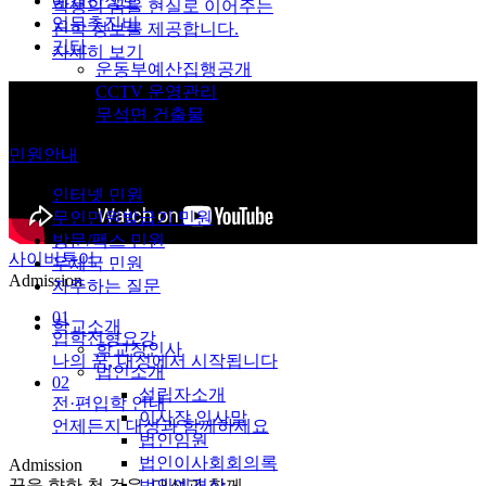
예결산정보
학생의 꿈을 현실로 이어주는
업무추진비
진학 정보를 제공합니다.
기타
자세히 보기
운동부예산집행공개
CCTV 운영관리
무석면 건출물
민원안내
인터넷 민원
무인민원발급기 민원
방문/팩스 민원
사이버투어
우체국 민원
Admission
자주하는 질문
01
학교소개
입학전형요강
학교장인사
나의 꿈, 대성에서 시작됩니다
법인소개
02
설립자소개
전·편입학 안내
이사장 인사말
언제든지 대성과 함께하세요
법인임원
법인이사회회의록
Admission
꿈을 향한 첫 걸음, 대성과 함께
법인예결산