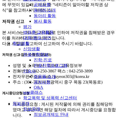
공지사항
에 무엇이 있길래』내용 중 “네티즌이 알아야할 저작권 상
동아리 소개
식”을 참고하시기 바랍니다.
동아리 활동
봉사 활동
저작권 신고
평가
방과후 교육활동
본 서비스는 게시된 저작물로 인하여 저작권을 침해받은 경우
대회·캠프·강연
이를 처리하기 위한 서비스입니다.
학교생활
다음 사항을 참고하여 신고하여 주시기 바랍니다.
신앙생활
진로진학정보
저작권 신고 접수 수령인(담당자)
진학·진로
진로진학프로그램
성명 및 소속부서 : 김OO / 교육정보부
기숙사
전화번호 : 042-250-3867 팩스 : 042-250-3899
채움뜰 소개
전자우편주소(e-mail) : juyeon303@korea.kr
공지사항
주소 : (301-783) 대전광역시 중구 목동 23(목동로)
Q&A
wee클래스
게시중단요청신청
학교폭력 및 성폭력 신고센터
정보공개
게시중단요청 : 게시된 저작물에 의해 권리를 침해당하
정보공개
였다고 판단되면 해당 절차에 따라서 게시중단을 요청합
정보공개제도 안내
니다.