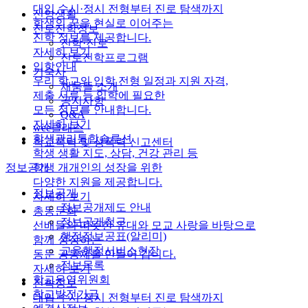
대입 수시·정시 전형부터 진로 탐색까지
신앙생활
학생의 꿈을 현실로 이어주는
진로진학정보
진학 정보를 제공합니다.
진학·진로
자세히 보기
진로진학프로그램
입학안내
기숙사
우리 학교의 입학 전형 일정과 지원 자격,
채움뜰 소개
제출 서류 등 입학에 필요한
공지사항
모든 정보를 안내합니다.
Q&A
자세히 보기
wee클래스
학생관리통합솔루션
학교폭력 및 성폭력 신고센터
학생 생활 지도, 상담, 건강 관리 등
학생 개개인의 성장을 위한
정보공개
다양한 지원을 제공합니다.
정보공개
자세히 보기
정보공개제도 안내
총동문회
정보공개청구
선배들의 따뜻한 유대와 모교 사랑을 바탕으로
행정정보공표(알리미)
함께 성장하는
교육행정서비스현장
동문 공동체를 만들어 갑니다.
정보목록
자세히 보기
학교운영위원회
진학정보
학교발전기금
대입 수시·정시 전형부터 진로 탐색까지