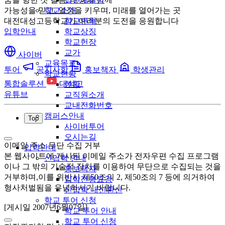
가능성을 믿고, 열정을 키우며, 미래를 열어가는 곳
학교소개
대전대성고등학교가 여러분의 도전을 응원합니다
학교연혁
입학안내
학교상징
학교헌장
교가
사이버
교육목표
투어
공지사항
홍보책자
학생관리
학교현황
통합솔루션
대성고
현황
유튜브
교직원소개
교내전화번호
캠퍼스안내
Top
사이버투어
오시는길
이메일 주소 무단 수집 거부
입학안내
본 웹사이트에 게시된 이메일 주소가 전자우편 수집 프로그램
신입학 안내
이나 그 밖의 기술적 장치를 이용하여 무단으로 수집되는 것을
홍보책자
거부하며,이를 위반시 제50조의 2, 제50조의 7 등에 의거하여
입학전형요강
형사처벌됨을 유념하시기 바랍니다.
신입학 내신환산
학교 투어 신청
[게시일 2007년6월07일]
학교 투어 안내
학교 투어 신청