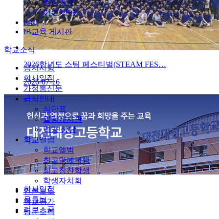
핵심과정
이수 안내
FAQ
IB교육 게시판
학교소식
2026학년도 스팀 페스티벌(STEAM FES…
공지사항
학사일정
2026-07-16
가정통신문
급식안내
식단표
알림게시판
영양 상담
학교앨범
학교앨범
최고명예학생
최고칭찬학생
학생자치회
학사일정
언론보도
유튜브
학교평가
리로스쿨
동문소식