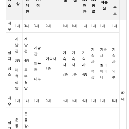
실
실
자습
상
소
계
장
현
통
복
실
단
관
로
도
대
1대
3대
3대
2대
1대
1대
1대
1대
1대
1대
수
계
계
남
남
계남
기
기숙
기
관
관
설
기
기
기
관
숙
사
숙
치
기숙사
숙
숙
숙
3층
4층
사
사
체육
사
사
사
엘리
장
1층
관
체
특
옥
베이
외
소
2층
3층
4층
육
수
상
터
부
내부
관
실
앞
앞
82
대
대
1대
1대
1대
2대
4대
4대
4대
1대
1대
8대
수
운
운
동
설
동
장-
치