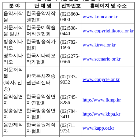
분 야
단 체 명
전화번호
홈페이지 및 주소
음악저작
한국음악저작
(02)3660-
www.komca.or.kr
0900
물
권협회
어문저작
한국문예학술
(02)508-
www.copyrightkorea.or.kr
0440
물 일반
저작권협회
방송시나
한국방송작가
(02)782-
www.ktrwa.or.kr
1696
리오
협회
영화시나
한국시나리오
(02)2275-
www.scenario.or.kr
0566
리오
작가협회
어문저작
물
한국복사전송
(02)733-
www.copycle.or.kr
9032
(복사, 전
권관리센터
송)
음악실연
한국음악실연
(02)745-
http://www.fkmp.kr
8286
자
자연합회
방송실연
한국방송실연
(02)784-
http://www.kbpa.kr
3411
자
자협회
음반제작
한국음원제작
(02)711-
www.kapp.or.kr
9731
자
자협회