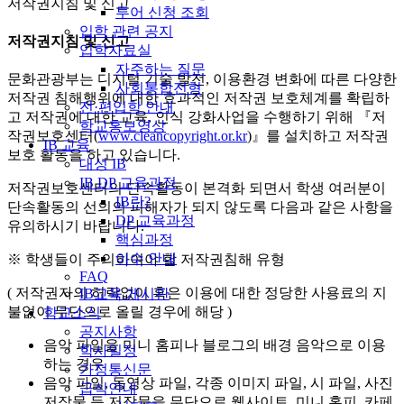
저작권지침 및 신고
투어 신청 조회
입학 관련 공지
저작권지침 및 신고
입학자료실
자주하는 질문
문화관광부는 디지털 기술 발전, 이용환경 변화에 따른 다양한
사회통합전형
저작권 침해행위에 대한 효과적인 저작권 보호체계를 확립하
전·편입학 안내
고 저작권에 대한 교육, 인식 강화사업을 수행하기 위해 『저
학교홍보영상
작권보호센터(
www.cleancopyright.or.kr
)』를 설치하고 저작권
IB 교육
보호 활동을 하고 있습니다.
대성 IB
IB DP 교육과정
저작권보호센터의 단속활동이 본격화 되면서 학생 여러분이
IB란?
단속활동의 선의의 피해자가 되지 않도록 다음과 같은 사항을
DP 교육과정
유의하시기 바랍니다.
핵심과정
이수 안내
※ 학생들이 주의하여야 할 저작권침해 유형
FAQ
( 저작권자의 허락없이 혹은 이용에 대한 정당한 사용료의 지
IB교육 게시판
불없이 무단으로 올릴 경우에 해당 )
학교소식
공지사항
음악 파일을 미니 홈피나 블로그의 배경 음악으로 이용
학사일정
하는 경우
가정통신문
음악 파일, 동영상 파일, 각종 이미지 파일, 시 파일, 사진
급식안내
저작물 등 저작물을 무단으로 웹사이트, 미니 홈피, 카페,