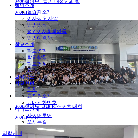
2026학년도 1학기 대성인의 밤
법인소개
설립자소개
2026-07-16
이사장 인사말
법인임원
법인이사회회의록
법인예결산
학교소개
학교연혁
학교상징
학교헌장
교가
교육목표
학교현황
현황
교직원소개
교내전화번호
2026학년도 교내 E-스포츠 대회
캠퍼스안내
사이버투어
2026-07-16
오시는길
입학안내