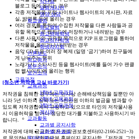
식단표
블로그 등에 올리는 경우
알림게시판
각종 저작물을 포털 사이트나 웹사이트의 게시판, 자료
영양 상담
실, 방명록 등에 올리는 경우
학교앨범
여러 경로를 통하여 수집한 저작물을 다른 사람들과 공
학교앨범
유할 목적으로 웹하드에 저장하거나 내려받는 경우
최고명예학생
다른 사용자와 공유할 목적으로 P2P 프로그램을 통하여
최고칭찬학생
저작물을 올리거나 내려받는 경우
학생자치회
음악 CD 등을 여러 장 복제 (일명 ‘굽기’)하여 친구들에
언론보도
게 나눠주는 행위
학교평가
노래가사, 스타사진 등을 웹사이트(예를 들어 가수 팬클
동문소식
럽 웹사이트)에 올리는 행위
보건소식
교육과정
[청소년 저작권 교실 바로가기]
교육과정
1학년 교육과정
저작권을 침해한 경우에는 민사상 손해배상책임을 질뿐만 아
2학년 교육과정
니라 5년 이하의 징역 또는 5천만원 이하의 벌금을 병과할 수
3학년 교육과정
있도록 저작권법에서 규정하고 있으므로 타인의 저작물사용
게시판
시 이용허락을 받거나 정당한 대가를 지불하고 사용하시기 바
교과활동
랍니다.
교과별 공지사항
교과별 자료실
저작권에 대해 궁금한 점은 저작권보호센터(02-2166-2521~3)
동아리·봉사
로 문의하시고 문화관광부 홈페이지 공지사항 『저작권, 그안