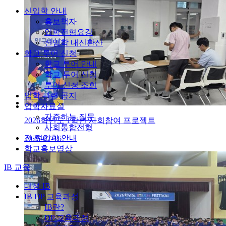
신입학 안내
홍보책자
입학전형요강
신입학 내신환산
학교 투어 신청
학교 투어 안내
학교 투어 신청
투어 신청 조회
입학 관련 공지
입학자료실
자주하는 질문
2026학년도 1학년 사회참여 프로젝트
사회통합전형
전·편입학 안내
2026-07-16
학교홍보영상
IB 교육
대성 IB
IB DP 교육과정
IB란?
DP 교육과정