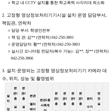
○ 학교 내 CCTV 설치를 통한 학교폭력 사각지대 최소화
2. 고정형 영상정보처리기기시설 설치·운영 담당부서,
책임관, 연락처
○ 담당 부서: 학생안전부
○ 책 임 관: 김** (연락처) 042-250-3801
○ 운영담당자: 황** (연락처) 042-250-3803
○ 실시간 모니터링 전담자(복수 가능) : 김**, 장** (연락처)
042-250-3866
3. 설치·운영되는 고정형 영상정보처리기기 카메라 대
수, 위치, 성능 및 촬영범위
본
본
관1
관1
본
본
본
본
변
설
본관
층
층
관2
관3
관4
관5
분리
전
본관1층
치
층
층
층
층
실
엘리
서측계
실
실
수거
장
베이
단