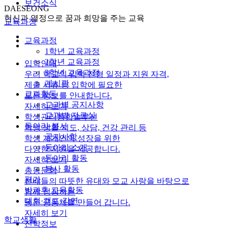
보건소식
DAESEONG
헌신과 열정으로 꿈과 희망을 주는 교육
교육과정
교육과정
1학년 교육과정
2학년 교육과정
입학안내
3학년 교육과정
우리 학교의 입학 전형 일정과 지원 자격,
게시판
제출 서류 등 입학에 필요한
교과활동
모든 정보를 안내합니다.
교과별 공지사항
자세히 보기
교과별 자료실
학생관리통합솔루션
동아리·봉사
학생 생활 지도, 상담, 건강 관리 등
공지사항
학생 개개인의 성장을 위한
동아리 소개
다양한 지원을 제공합니다.
동아리 활동
자세히 보기
봉사 활동
총동문회
평가
선배들의 따뜻한 유대와 모교 사랑을 바탕으로
방과후 교육활동
함께 성장하는
대회·캠프·강연
동문 공동체를 만들어 갑니다.
자세히 보기
학교생활
진학정보