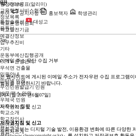
행정정보공표(알리미)
사이버
교육행정서비스현장
투어
공지사항
홍보책자
학생관리
정보목록
통합솔루션
대성고
학교운영위원회
유튜브
학교발전기금
예결산정보
Top
업무추진비
기타
운동부예산집행공개
이메일 주소 무단 수집 거부
CCTV 운영관리
무석면 건출물
민원안내
본 웹사이트에 게시된 이메일 주소가 전자우편 수집 프로그램이나 
인터넷 민원
벌됨을 유념하시기 바랍니다.
무인민원발급기 민원
방문/팩스 민원
[게시일 2007년6월07일]
우체국 민원
자주하는 질문
저작권지침 및 신고
학교소개
학교장인사
저작권지침 및 신고
법인소개
문화관광부는 디지털 기술 발전, 이용환경 변화에 따른 다양한 
설립자소개
센터(
www.cleancopyright.or.kr
)』를 설치하고 저작권보호 활동을 