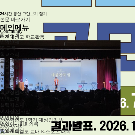
24
시간 동안 그만보기
닫기
본문 바로가기
메인메뉴
Community
학교소개
대전대성고 학교활동
입학안내
IB 교육
학교소식
교육과정
학교생활
정보공개
민원안내
학교소개
학교장인사
법인소개
설립자소개
이사장 인사말
법인임원
2026학년도 1학기 대성인의 밤
법인이사회회의록
2026-07-16
법인예결산