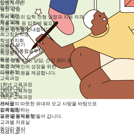
자세히 보기
알림게시판
입학안내
영양 상담
학교앨범
우리 학교의 입학 전형 일정과 지원 자격,
학교앨범
제출 서류 등 입학에 필요한
최고명예학생
모든 정보를 안내합니다.
최고칭찬학생
학생자치회
자세히 보기
언론보도
학생관리통합솔루션
학교평가
동문소식
학생 생활 지도, 상담, 건강 관리 등
보건소식
학생 개개인의 성장을 위한
교육과정
다양한 지원을 제공합니다.
교육과정
1학년 교육과정
자세히 보기
2학년 교육과정
총동문회
3학년 교육과정
게시판
선배들의 따뜻한 유대와 모교 사랑을 바탕으로
교과활동
함께 성장하는
교과별 공지사항
동문 공동체를 만들어 갑니다.
교과별 자료실
동아리·봉사
자세히 보기