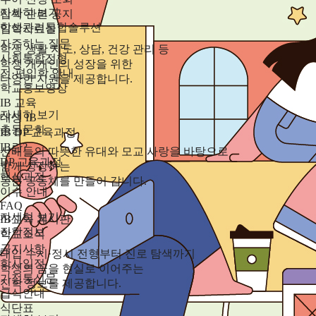
자세히 보기
입학 관련 공지
학생관리통합솔루션
입학자료실
자주하는 질문
학생 생활 지도, 상담, 건강 관리 등
사회통합전형
학생 개개인의 성장을 위한
전·편입학 안내
다양한 지원을 제공합니다.
학교홍보영상
IB 교육
자세히 보기
대성 IB
총동문회
IB DP 교육과정
IB란?
선배들의 따뜻한 유대와 모교 사랑을 바탕으로
DP 교육과정
함께 성장하는
핵심과정
동문 공동체를 만들어 갑니다.
이수 안내
FAQ
자세히 보기
IB교육 게시판
진학정보
학교소식
공지사항
대입 수시·정시 전형부터 진로 탐색까지
학사일정
학생의 꿈을 현실로 이어주는
가정통신문
진학 정보를 제공합니다.
급식안내
식단표