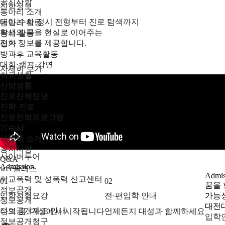
공지사항
진학정보
동아리 소개
대입 수시·정시 전형부터 진로 탐색까지
동아리 활동
학생의 꿈을 현실로 이어주는
봉사 활동
진학 정보를 제공합니다.
평가
방과후 교육활동
대회·캠프·강연
자세히 보기
학교생활
신앙생활
진로진학정보
진학·진로
진로진학프로그램
기숙사
채움뜰 소개
공지사항
사이버투어
Q&A
Admission
wee클래스
Admis
학교폭력 및 성폭력 신고센터
01
02
꿈을 
정보공개
입학전형요강
전·편입학 안내
가능성
정보공개
대전
정보공개제도 안내
나의 꿈, 대성에서 시작됩니다
언제든지 대성과 함께하세요
입학
정보공개청구