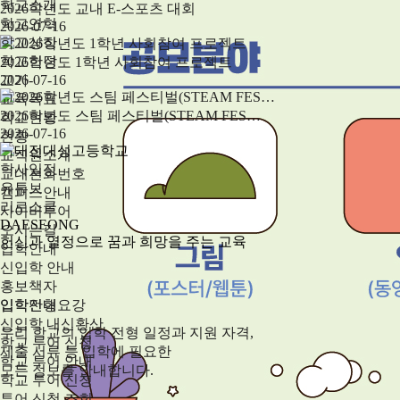
학교소개
2026학년도 교내 E-스포츠 대회
학교연혁
2026-07-16
학교상징
학교헌장
2026학년도 1학년 사회참여 프로젝트
교가
2026-07-16
교육목표
2026학년도 스팀 페스티벌(STEAM FES…
학교현황
2026-07-16
현황
교직원소개
학사일정
교내전화번호
유튜브
캠퍼스안내
리로스쿨
사이버투어
DAESEONG
오시는길
헌신과 열정으로 꿈과 희망을 주는 교육
입학안내
신입학 안내
홍보책자
입학전형요강
입학안내
신입학 내신환산
우리 학교의 입학 전형 일정과 지원 자격,
학교 투어 신청
제출 서류 등 입학에 필요한
학교 투어 안내
모든 정보를 안내합니다.
학교 투어 신청
투어 신청 조회