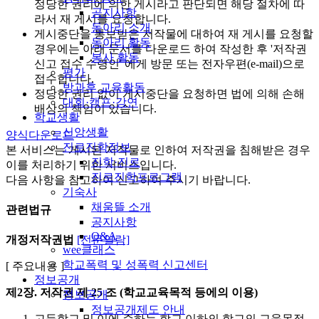
정당한 권리에 의한 게시라고 판단되면 해당 절차에 따
공지사항
라서 재 게시를 요청합니다.
동아리 소개
게시중단을 통보받은 저작물에 대하여 재 게시를 요청할
동아리 활동
경우에는 아래 문서를 다운로드 하여 작성한 후 '저작권
봉사 활동
신고 접수 수령인' 에게 방문 또는 전자우편(e-mail)으로
평가
접수합니다.
방과후 교육활동
정당한 권리 없이 게시중단을 요청하면 법에 의해 손해
대회·캠프·강연
배상의 책임이 있습니다.
학교생활
신앙생활
양식다운로드
진로진학정보
본 서비스는 게시된 저작물로 인하여 저작권을 침해받은 경우
진학·진로
이를 처리하기 위한 서비스입니다.
진로진학프로그램
다음 사항을 참고하여 신고하여 주시기 바랍니다.
기숙사
채움뜰 소개
관련법규
공지사항
Q&A
개정저작권법
[전문열람]
wee클래스
학교폭력 및 성폭력 신고센터
[ 주요내용 ]
정보공개
제2장. 저작권
제 25 조 (학교교육목적 등에의 이용)
정보공개
정보공개제도 안내
고등학교 및 이에 준하는 학교 이하의 학교의 교육목적