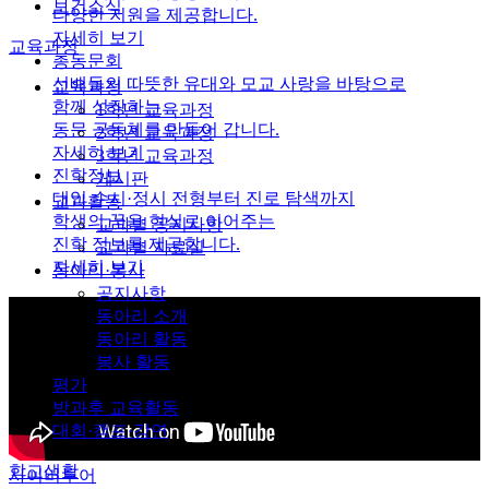
보건소식
다양한 지원을 제공합니다.
자세히 보기
교육과정
총동문회
선배들의 따뜻한 유대와 모교 사랑을 바탕으로
교육과정
함께 성장하는
1학년 교육과정
동문 공동체를 만들어 갑니다.
2학년 교육과정
자세히 보기
3학년 교육과정
진학정보
게시판
대입 수시·정시 전형부터 진로 탐색까지
교과활동
학생의 꿈을 현실로 이어주는
교과별 공지사항
진학 정보를 제공합니다.
교과별 자료실
자세히 보기
동아리·봉사
공지사항
동아리 소개
동아리 활동
봉사 활동
평가
방과후 교육활동
대회·캠프·강연
학교생활
사이버투어