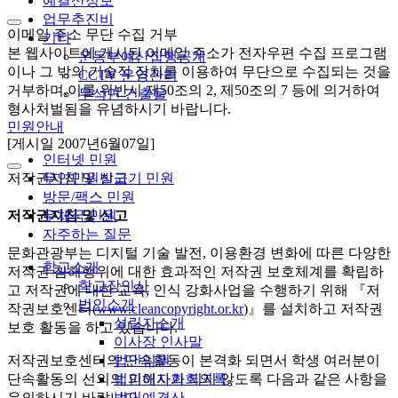
예결산정보
업무추진비
이메일 주소 무단 수집 거부
기타
본 웹사이트에 게시된 이메일 주소가 전자우편 수집 프로그램
운동부예산집행공개
이나 그 밖의 기술적 장치를 이용하여 무단으로 수집되는 것을
CCTV 운영관리
거부하며,이를 위반시 제50조의 2, 제50조의 7 등에 의거하여
무석면 건출물
형사처벌됨을 유념하시기 바랍니다.
민원안내
[게시일 2007년6월07일]
인터넷 민원
저작권지침 및 신고
무인민원발급기 민원
방문/팩스 민원
우체국 민원
저작권지침 및 신고
자주하는 질문
문화관광부는 디지털 기술 발전, 이용환경 변화에 따른 다양한
학교소개
저작권 침해행위에 대한 효과적인 저작권 보호체계를 확립하
학교장인사
고 저작권에 대한 교육, 인식 강화사업을 수행하기 위해 『저
법인소개
작권보호센터(
www.cleancopyright.or.kr
)』를 설치하고 저작권
설립자소개
보호 활동을 하고 있습니다.
이사장 인사말
법인임원
저작권보호센터의 단속활동이 본격화 되면서 학생 여러분이
법인이사회회의록
단속활동의 선의의 피해자가 되지 않도록 다음과 같은 사항을
법인예결산
유의하시기 바랍니다.