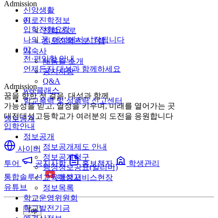
Admission
신앙생활
01
진로진학정보
입학전형요강
진학·진로
나의 꿈, 대성에서 시작됩니다
진로진학프로그램
02
기숙사
전·편입학 안내
채움뜰 소개
언제든지 대성과 함께하세요
공지사항
Q&A
Admission
wee클래스
꿈을 향한 첫 걸음, 대성과 함께
학교폭력 및 성폭력 신고센터
가능성을 믿고, 열정을 키우며, 미래를 열어가는 곳
대전대성고등학교가 여러분의 도전을 응원합니다
정보공개
입학안내
정보공개
정보공개제도 안내
사이버
정보공개청구
투어
공지사항
홍보책자
학생관리
행정정보공표(알리미)
통합솔루션
대성고
교육행정서비스현장
유튜브
정보목록
학교운영위원회
학교발전기금
Top