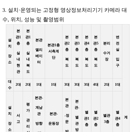
3. 설치·운영되는 고정형 영상정보처리기기 카메라 대
수, 위치, 성능 및 촬영범위
본
본
관1
관1
본
본
본
본
변
설
본관
층
층
관2
관3
관4
관5
분리
전
본관1층
치
층
층
층
층
실
엘리
서측계
실
실
수거
장
베이
단
내
내
복
복
복
복
장
입
소
터
현
복
도
도
도
도
구
관
도
대
2대
2대
1대
1대
3대
3대
3대
4대
2대
1대
수
본관-
본
본
평
관
설
계남
관-
가
별
별
별
치
관
본관-
서
-정
별관
별
계
관1
관2
관4
관
고
문
3층
장
방향
운동장
관
층
층
층
리
소
방
방