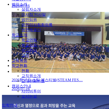
법인소개
2026-07-16
설립자소개
이사장 인사말
법인임원
법인이사회회의록
법인예결산
학교소개
학교연혁
학교상징
학교헌장
교가
교육목표
학교현황
현황
교직원소개
2026학년도 스팀 페스티벌(STEAM FES…
교내전화번호
캠퍼스안내
2026-07-16
사이버투어
오시는길
입학안내