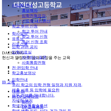
신입학 안내
홍보책자
입학전형요강
신입학 내신환산
학교 투어 신청
학교 투어 안내
학사일정
학교 투어 신청
유튜브
투어 신청 조회
리로스쿨
입학 관련 공지
입학자료실
DAESEONG
자주하는 질문
헌신과 열정으로 꿈과 희망을 주는 교육
사회통합전형
전·편입학 안내
학교홍보영상
입학안내
IB 교육
우리 학교의 입학 전형 일정과 지원 자격,
제출 서류 등 입학에 필요한
대성 IB
모든 정보를 안내합니다.
IB DP 교육과정
자세히 보기
IB란?
학생관리통합솔루션
DP 교육과정
학생 생활 지도, 상담, 건강 관리 등