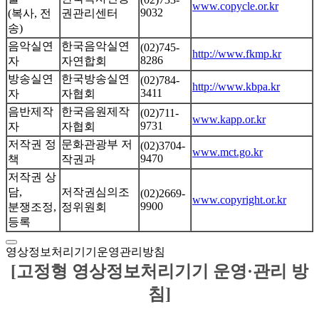
www.copycle.or.kr
9032
(복사, 전
권관리센터
송)
음악실연
한국음악실연
(02)745-
http://www.fkmp.kr
8286
자
자연합회
방송실연
한국방송실연
(02)784-
http://www.kbpa.kr
3411
자
자협회
음반제작
한국음원제작
(02)711-
www.kapp.or.kr
9731
자
자협회
저작권 정
문화관광부 저
(02)3704-
www.mct.go.kr
9470
책
작권과
저작권 상
담,
저작권심의조
(02)2669-
www.copyright.or.kr
9900
분쟁조정,
정위원회
등록
영상정보처리기기운영관리방침
[고정형 영상정보처리기기 운영·관리 방
침]