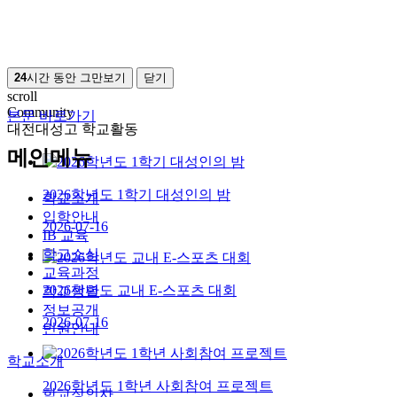
24
시간 동안 그만보기
닫기
scroll
Community
본문 바로가기
대전대성고 학교활동
메인메뉴
2026학년도 1학기 대성인의 밤
학교소개
입학안내
2026-07-16
IB 교육
학교소식
교육과정
2026학년도 교내 E-스포츠 대회
학교생활
정보공개
2026-07-16
민원안내
학교소개
2026학년도 1학년 사회참여 프로젝트
학교장인사