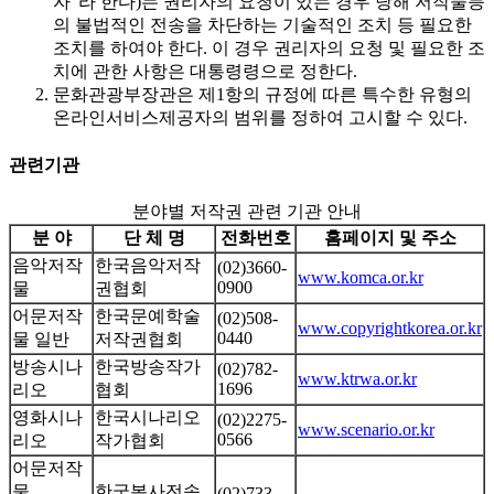
자”라 한다)는 권리자의 요청이 있는 경우 당해 저작물등
의 불법적인 전송을 차단하는 기술적인 조치 등 필요한
조치를 하여야 한다. 이 경우 권리자의 요청 및 필요한 조
치에 관한 사항은 대통령령으로 정한다.
문화관광부장관은 제1항의 규정에 따른 특수한 유형의
온라인서비스제공자의 범위를 정하여 고시할 수 있다.
관련기관
분야별 저작권 관련 기관 안내
분 야
단 체 명
전화번호
홈페이지 및 주소
음악저작
한국음악저작
(02)3660-
www.komca.or.kr
0900
물
권협회
어문저작
한국문예학술
(02)508-
www.copyrightkorea.or.kr
0440
물 일반
저작권협회
방송시나
한국방송작가
(02)782-
www.ktrwa.or.kr
1696
리오
협회
영화시나
한국시나리오
(02)2275-
www.scenario.or.kr
0566
리오
작가협회
어문저작
물
한국복사전송
(02)733-