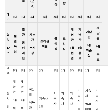
실
(언
향
향
덕)
대
1대
1대
3대
1대
2대
1대
1대
2대
2대
2대
수
계
별
계
계
계남
남
설
관
계남
남
남
별
관
관
급
조
치
관
관
관
관
조리실
동
식
리
2층
옥
뒤편
2층
장
편
주차
1층
1층
실
실
자습
상
소
계
장
현
통
복
실
단
관
로
도
대
1대
3대
3대
2대
1대
1대
1대
1대
1대
1대
수
계
계
남
남
계남
기
기숙
기
관
관
설
기
기
기
관
숙
사
숙
치
기숙사
숙
숙
숙
3층
4층
사
사
체육
사
사
사
엘리
장
1층
관
체
특
옥
베이
외