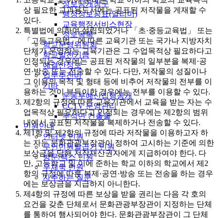
정보공개청구
상 필요한 교과용도서에는 공표된 저작물을 게재할 수
행정정보공표(알리미)
있다.
교육행정서비스현장
특별법에 의하여 설립되었거나 「초·중등교육법」 또는
정보목록
「고등교육법」에 따른 교육기관 또는 국가나 지방자치
학교운영위원회
단체가 운영하는 교육기관은 그 수업목적상 필요하다고
학교발전기금
인정되는 경우에는 공표된 저작물의 일부분을 복제·공
예결산정보
연·방송 또는 전송할 수 있다. 다만, 저작물의 성질이나
업무추진비
그 이용의 목적 및 형태 등에 비추어 저작물의 전부를 이
기타
용하는 것이 부득이한 경우에는 전부를 이용할 수 있다.
운동부예산집행공개
제2항의 규정에 따른 교육기관에서 교육을 받는 자는 수
CCTV 운영관리
업목적상 필요하다고 인정되는 경우에는 제2항의 범위
무석면 건출물
내에서 공표된 저작물을 복제하거나 전송할 수 있다.
민원안내
제1항 및 제2항의 규정에 따라 저작물을 이용하고자 하
인터넷 민원
는 자는 문화관광부장관이 정하여 고시하는 기준에 의한
무인민원발급기 민원
보상금을 당해 저작재산권자에게 지급하여야 한다. 다
방문/팩스 민원
만, 고등학교 및 이에 준하는 학교 이하의 학교에서 제2
우체국 민원
항의 규정에 따른 복제·공연·방송 또는 전송을 하는 경우
자주하는 질문
에는 보상금을 지급하지 아니한다.
제4항의 규정에 따른 보상을 받을 권리는 다음 각 호의
요건을 갖춘 단체로서 문화관광부장관이 지정하는 단체
를 통하여 행사되어야 한다. 문화관광부장관이 그 단체