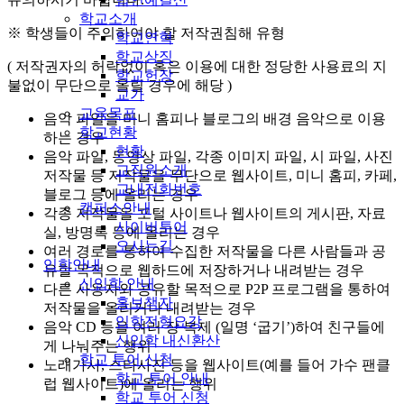
학교소개
※ 학생들이 주의하여야 할 저작권침해 유형
학교연혁
학교상징
( 저작권자의 허락없이 혹은 이용에 대한 정당한 사용료의 지
학교헌장
불없이 무단으로 올릴 경우에 해당 )
교가
교육목표
음악 파일을 미니 홈피나 블로그의 배경 음악으로 이용
학교현황
하는 경우
현황
음악 파일, 동영상 파일, 각종 이미지 파일, 시 파일, 사진
교직원소개
저작물 등 저작물을 무단으로 웹사이트, 미니 홈피, 카페,
교내전화번호
블로그 등에 올리는 경우
캠퍼스안내
각종 저작물을 포털 사이트나 웹사이트의 게시판, 자료
사이버투어
실, 방명록 등에 올리는 경우
오시는길
여러 경로를 통하여 수집한 저작물을 다른 사람들과 공
입학안내
유할 목적으로 웹하드에 저장하거나 내려받는 경우
신입학 안내
다른 사용자와 공유할 목적으로 P2P 프로그램을 통하여
홍보책자
저작물을 올리거나 내려받는 경우
입학전형요강
음악 CD 등을 여러 장 복제 (일명 ‘굽기’)하여 친구들에
신입학 내신환산
게 나눠주는 행위
학교 투어 신청
노래가사, 스타사진 등을 웹사이트(예를 들어 가수 팬클
학교 투어 안내
럽 웹사이트)에 올리는 행위
학교 투어 신청