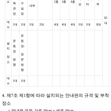
소
2층
3층
4층
육
수
상
터
부
내부
관
실
앞
앞
82
대
대
1대
1대
1대
2대
4대
4대
4대
1대
1대
8대
수
운
운
동
설
동
장-
치
장
정
장
방
문
소
향
방
향
대
1대
1대
수
4. 제7조 제1항에 따라 설치되는 안내판의 규격 및 부착
장소
○ 안내판 규격: 가로 30cm × 세로 40cm