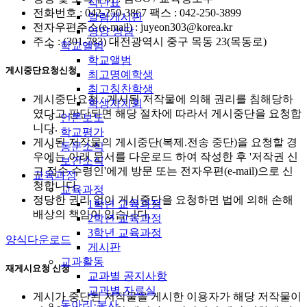
식단표
전화번호 : 042-250-3867 팩스 : 042-250-3899
알림게시판
전자우편주소(e-mail) : juyeon303@korea.kr
영양 상담
주소 : (301-783) 대전광역시 중구 목동 23(목동로)
학교앨범
학교앨범
게시중단요청신청
최고명예학생
최고칭찬학생
게시중단요청 : 게시된 저작물에 의해 권리를 침해당하
학생자치회
였다고 판단되면 해당 절차에 따라서 게시중단을 요청합
언론보도
니다.
학교평가
게시된 저작물의 게시중단(복제.전송 중단)을 요청할 경
동문소식
우에는 아래 문서를 다운로드 하여 작성한 후 '저작권 신
보건소식
고 접수 수령인'에게 방문 또는 전자우편(e-mail)으로 신
교육과정
청합니다.
교육과정
정당한 권리 없이 게시중단을 요청하면 법에 의해 손해
1학년 교육과정
배상의 책임이 있습니다.
2학년 교육과정
3학년 교육과정
양식다운로드
게시판
교과활동
재게시요청 신청
교과별 공지사항
교과별 자료실
게시가 중단된 저작물을 게시한 이용자가 해당 저작물이
동아리·봉사