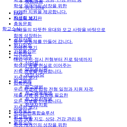
핵심과정
학생 개개인의 성장을 위한
이수 안내
다양한 지원을 제공합니다.
FAQ
자세히 보기
IB교육 게시판
총동문회
학교소식
선배들의 따뜻한 유대와 모교 사랑을 바탕으로
함께 성장하는
공지사항
동문 공동체를 만들어 갑니다.
학사일정
자세히 보기
가정통신문
진학정보
급식안내
대입 수시·정시 전형부터 진로 탐색까지
식단표
학생의 꿈을 현실로 이어주는
알림게시판
진학 정보를 제공합니다.
영양 상담
자세히 보기
학교앨범
입학안내
학교앨범
우리 학교의 입학 전형 일정과 지원 자격,
최고명예학생
제출 서류 등 입학에 필요한
최고칭찬학생
모든 정보를 안내합니다.
학생자치회
자세히 보기
언론보도
학생관리통합솔루션
학교평가
학생 생활 지도, 상담, 건강 관리 등
동문소식
학생 개개인의 성장을 위한