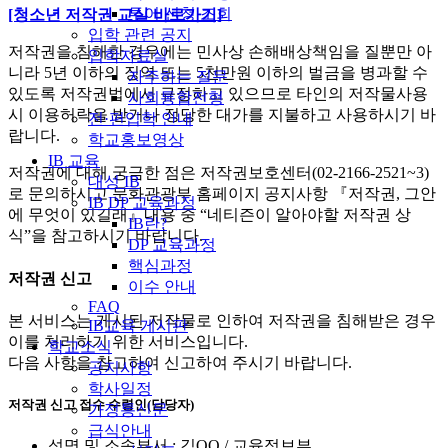
투어 신청 조회
[청소년 저작권 교실 바로가기]
입학 관련 공지
저작권을 침해한 경우에는 민사상 손해배상책임을 질뿐만 아
입학자료실
니라 5년 이하의 징역 또는 5천만원 이하의 벌금을 병과할 수
자주하는 질문
있도록 저작권법에서 규정하고 있으므로 타인의 저작물사용
사회통합전형
시 이용허락을 받거나 정당한 대가를 지불하고 사용하시기 바
전·편입학 안내
랍니다.
학교홍보영상
IB 교육
저작권에 대해 궁금한 점은 저작권보호센터(02-2166-2521~3)
대성 IB
로 문의하시고 문화관광부 홈페이지 공지사항 『저작권, 그안
IB DP 교육과정
에 무엇이 있길래』내용 중 “네티즌이 알아야할 저작권 상
IB란?
식”을 참고하시기 바랍니다.
DP 교육과정
핵심과정
저작권 신고
이수 안내
FAQ
본 서비스는 게시된 저작물로 인하여 저작권을 침해받은 경우
IB교육 게시판
이를 처리하기 위한 서비스입니다.
학교소식
다음 사항을 참고하여 신고하여 주시기 바랍니다.
공지사항
학사일정
저작권 신고 접수 수령인(담당자)
가정통신문
급식안내
성명 및 소속부서 : 김OO / 교육정보부