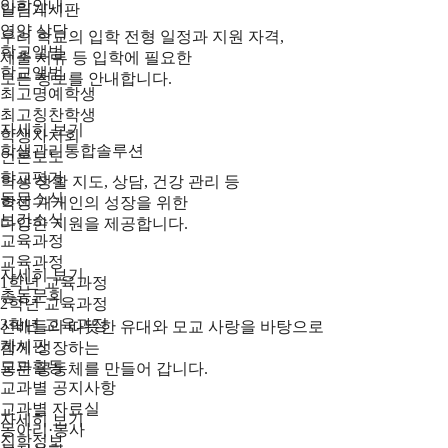
입학안내
알림게시판
영양 상담
우리 학교의 입학 전형 일정과 지원 자격,
학교앨범
제출 서류 등 입학에 필요한
학교앨범
모든 정보를 안내합니다.
최고명예학생
최고칭찬학생
자세히 보기
학생자치회
학생관리통합솔루션
언론보도
학교평가
학생 생활 지도, 상담, 건강 관리 등
동문소식
학생 개개인의 성장을 위한
보건소식
다양한 지원을 제공합니다.
교육과정
교육과정
자세히 보기
1학년 교육과정
총동문회
2학년 교육과정
3학년 교육과정
선배들의 따뜻한 유대와 모교 사랑을 바탕으로
게시판
함께 성장하는
교과활동
동문 공동체를 만들어 갑니다.
교과별 공지사항
교과별 자료실
자세히 보기
동아리·봉사
진학정보