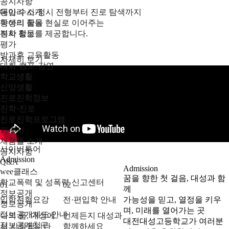
공지사항
동아리 소개
대입 수시·정시 전형부터 진로 탐색까지
동아리 활동
학생의 꿈을 현실로 이어주는
봉사 활동
진학 정보를 제공합니다.
평가
방과후 교육활동
자세히 보기
대회·캠프·강연
학교생활
신앙생활
진로진학정보
진학·진로
진로진학프로그램
기숙사
채움뜰 소개
사이버투어
공지사항
Admission
Q&A
Admission
wee클래스
꿈을 향한 첫 걸음, 대성과 함
학교폭력 및 성폭력 신고센터
01
02
께
정보공개
입학전형요강
전·편입학 안내
가능성을 믿고, 열정을 키우
정보공개
며, 미래를 열어가는 곳
정보공개제도 안내
나의 꿈, 대성에
언제든지 대성과
대전대성고등학교가 여러분
정보공개청구
서 시작됩니다
함께하세요