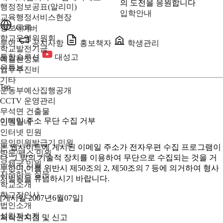
의 도전을 응원합니다
행정정보공표(알리미)
입학안내
교육행정서비스현장
정보목록
사이버
학교운영위원회
투어
공지사항
홍보책자
학생관리
학교발전기금
통합솔루션
대성고
예결산정보
유튜브
업무추진비
기타
Top
운동부예산집행공개
CCTV 운영관리
무석면 건출물
이메일 주소 무단 수집 거부
민원안내
인터넷 민원
무인민원발급기 민원
본 웹사이트에 게시된 이메일 주소가 전자우편 수집 프로그램이
방문/팩스 민원
나 그 밖의 기술적 장치를 이용하여 무단으로 수집되는 것을 거
우체국 민원
부하며,이를 위반시 제50조의 2, 제50조의 7 등에 의거하여 형사
자주하는 질문
처벌됨을 유념하시기 바랍니다.
학교소개
학교장인사
[게시일 2007년6월07일]
법인소개
설립자소개
저작권지침 및 신고