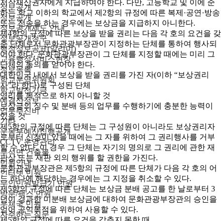
저작재산권자에게 지급하여야 한다. 다만, 고등학교 및 이에 준
정보공개
하는 학교 이하의 학교에서 제2항의 규정에 따른 복제·공연·방송
정보공개
또는 전송을 하는 경우에는 보상금을 지급하지 아니한다.
정보공개제도 안내
제4항의 규정에 따른 보상을 받을 권리는 다음 각 호의 요건을 갖
정보공개청구
춘 단체로서 문화관광부장관이 지정하는 단체를 통하여 행사되
행정정보공표(알리미)
어야 한다. 문화관광부장관이 그 단체를 지정할 때에는 미리 그
교육행정서비스현장
단체의 동의를 얻어야 한다.
정보목록
대한민국 내에서 보상을 받을 권리를 가진 자(이하 “보상권리
학교운영위원회
자”라 한다)로 구성된 단체
학교발전기금
영리를 목적으로 하지 아니할 것
예결산정보
보상금의 징수 및 분배 등의 업무를 수행하기에 충분한 능력이
업무추진비
있을 것
기타
제5항의 규정에 따른 단체는 그 구성원이 아니라도 보상권리자
운동부예산집행공개
로부터 신청이 있을 때에는 그 자를 위하여 그 권리행사를 거부
CCTV 운영관리
할 수 없다. 이 경우 그 단체는 자기의 명의로 그 권리에 관한 재
무석면 건출물
판상 또는 재판 외의 행위를 할 권한을 가진다.
민원안내
문화관광부장관은 제5항의 규정에 따른 단체가 다음 각 호의 어
인터넷 민원
느 하나에 해당하는 경우에는 그 지정을 취소할 수 있다.
무인민원발급기 민원
제5항의 규정에 따른 단체는 보상금 분배 공고를 한 날로부터 3
방문/팩스 민원
년이 경과한 미분배 보상금에 대하여 문화관광부장관의 승인을
우체국 민원
얻어 공익목적을 위하여 사용할 수 있다.
자주하는 질문
제5항의 규정에 따른 요건을 갖추지 못한 때