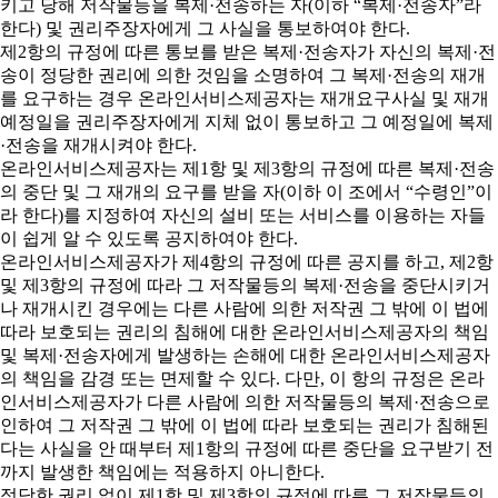
키고 당해 저작물등을 복제·전송하는 자(이하 “복제·전송자”라
한다) 및 권리주장자에게 그 사실을 통보하여야 한다.
제2항의 규정에 따른 통보를 받은 복제·전송자가 자신의 복제·전
송이 정당한 권리에 의한 것임을 소명하여 그 복제·전송의 재개
를 요구하는 경우 온라인서비스제공자는 재개요구사실 및 재개
예정일을 권리주장자에게 지체 없이 통보하고 그 예정일에 복제
·전송을 재개시켜야 한다.
온라인서비스제공자는 제1항 및 제3항의 규정에 따른 복제·전송
의 중단 및 그 재개의 요구를 받을 자(이하 이 조에서 “수령인”이
라 한다)를 지정하여 자신의 설비 또는 서비스를 이용하는 자들
이 쉽게 알 수 있도록 공지하여야 한다.
온라인서비스제공자가 제4항의 규정에 따른 공지를 하고, 제2항
및 제3항의 규정에 따라 그 저작물등의 복제·전송을 중단시키거
나 재개시킨 경우에는 다른 사람에 의한 저작권 그 밖에 이 법에
따라 보호되는 권리의 침해에 대한 온라인서비스제공자의 책임
및 복제·전송자에게 발생하는 손해에 대한 온라인서비스제공자
의 책임을 감경 또는 면제할 수 있다. 다만, 이 항의 규정은 온라
인서비스제공자가 다른 사람에 의한 저작물등의 복제·전송으로
인하여 그 저작권 그 밖에 이 법에 따라 보호되는 권리가 침해된
다는 사실을 안 때부터 제1항의 규정에 따른 중단을 요구받기 전
까지 발생한 책임에는 적용하지 아니한다.
정당한 권리 없이 제1항 및 제3항의 규정에 따른 그 저작물등의