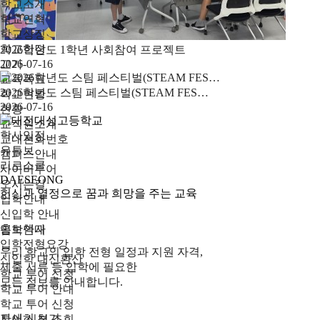
학교소개
학교연혁
학교상징
학교헌장
2026학년도 1학년 사회참여 프로젝트
교가
2026-07-16
교육목표
2026학년도 스팀 페스티벌(STEAM FES…
학교현황
2026-07-16
현황
교직원소개
학사일정
교내전화번호
유튜브
캠퍼스안내
리로스쿨
사이버투어
DAESEONG
오시는길
헌신과 열정으로 꿈과 희망을 주는 교육
입학안내
신입학 안내
홍보책자
입학안내
입학전형요강
우리 학교의 입학 전형 일정과 지원 자격,
신입학 내신환산
제출 서류 등 입학에 필요한
학교 투어 신청
모든 정보를 안내합니다.
학교 투어 안내
학교 투어 신청
자세히 보기
투어 신청 조회