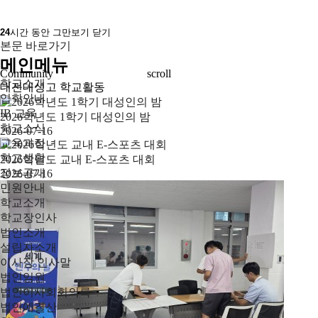
24
시간 동안 그만보기
닫기
본문 바로가기
메인메뉴
Community
scroll
학교소개
대전대성고 학교활동
입학안내
IB 교육
2026학년도 1학기 대성인의 밤
학교소식
2026-07-16
교육과정
학교생활
2026학년도 교내 E-스포츠 대회
정보공개
2026-07-16
민원안내
학교소개
학교장인사
법인소개
설립자소개
이사장 인사말
법인임원
법인이사회회의록
법인예결산