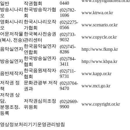
www.copyrightkorea.or.kr
0440
일반
작권협회
방송시나리
한국방송작가협
(02)782-
www.ktrwa.or.kr
1696
오
회
영화시나리
한국시나리오작
(02)2275-
www.scenario.or.kr
0566
오
가협회
어문저작물
한국복사전송권
(02)733-
www.copycle.or.kr
9032
(복사, 전송)
관리센터
한국음악실연자
(02)745-
음악실연자
http://www.fkmp.kr
8286
연합회
한국방송실연자
(02)784-
방송실연자
http://www.kbpa.kr
3411
협회
한국음원제작자
(02)711-
음반제작자
www.kapp.or.kr
9731
협회
저작권 정
문화관광부 저작
(02)3704-
www.mct.go.kr
9470
책
권과
저작권 상
담,
저작권심의조정
(02)2669-
www.copyright.or.kr
9900
분쟁조정,
위원회
등록
영상정보처리기기운영관리방침