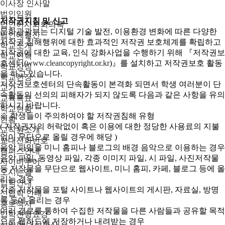
이사장 인사말
법인임원
저작권지침 및 신고
법인이사회회의록
문화관광부는 디지털 기술 발전, 이용환경 변화에 따른 다양한
법인예결산
저작권 침해행위에 대한 효과적인 저작권 보호체계를 확립하고
학교소개
저작권에 대한 교육, 인식 강화사업을 수행하기 위해 『저작권보
학교연혁
호센터(
www.cleancopyright.or.kr
)』를 설치하고 저작권보호 활동
학교상징
을 하고 있습니다.
학교헌장
저작권보호센터의 단속활동이 본격화 되면서 학생 여러분이 단
교가
속활동의 선의의 피해자가 되지 않도록 다음과 같은 사항을 유의
교육목표
하시기 바랍니다.
학교현황
※ 학생들이 주의하여야 할 저작권침해 유형
현황
( 저작권자의 허락없이 혹은 이용에 대한 정당한 사용료의 지불
교직원소개
없이 무단으로 올릴 경우에 해당 )
교내전화번호
음악 파일을 미니 홈피나 블로그의 배경 음악으로 이용하는 경우
캠퍼스안내
음악 파일, 동영상 파일, 각종 이미지 파일, 시 파일, 사진저작물
사이버투어
등 저작물을 무단으로 웹사이트, 미니 홈피, 카페, 블로그 등에 올
오시는길
리는 경우
입학안내
각종 저작물을 포털 사이트나 웹사이트의 게시판, 자료실, 방명
신입학 안내
록 등에 올리는 경우
홍보책자
여러 경로를 통하여 수집한 저작물을 다른 사람들과 공유할 목적
입학전형요강
으로 웹하드에 저장하거나 내려받는 경우
신입학 내신환산