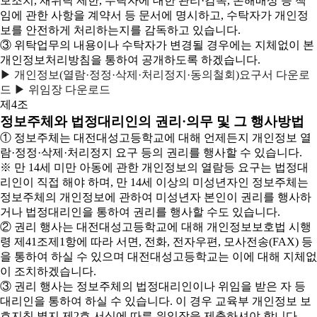
보조치, 재위탁 제한, 수탁자에 대한 관리·감독, 손해배상 등 책
임에 관한 사항을 계약서 등 문서에 명시하고, 수탁자가 개인정
보를 안전하게 처리하는지를 감독하고 있습니다.
③ 위탁업무의 내용이나 수탁자가 변경될 경우에는 지체없이 본
개인정보처리방침을 통하여 공개하도록 하겠습니다.
▶ 개인정보(열람·정정·삭제·처리정지·동의철회)요구서 다운로
드
▶ 위임장 다운로드
제4조
정보주체와 법정대리인의 권리·의무 및 그 행사방법
① 정보주체는 대전대성고등학교에 대해 언제든지 개인정보 열
람·정정·삭제·처리정지 요구 등의 권리를 행사할 수 있습니다.
※ 만 14세 미만 아동에 관한 개인정보의 열람등 요구는 법정대
리인이 직접 해야 하며, 만 14세 이상의 미성년자인 정보주체는
정보주체의 개인정보에 관하여 미성년자 본인이 권리를 행사하
거나 법정대리인을 통하여 권리를 행사할 수도 있습니다.
② 권리 행사는 대전대성고등학교에 대해 개인정보보호법 시행
령 제41조제1항에 따라 서면, 전화, 전자우편, 모사전송(FAX) 등
을 통하여 하실 수 있으며 대전대성고등학교는 이에 대해 지체없
이 조치하겠습니다.
③ 권리 행사는 정보주체의 법정대리인이나 위임을 받은 자 등
대리인을 통하여 하실 수 있습니다. 이 경우 교육부 개인정보 보
호지침 별지 제2호 서식에 따른 위임장을 제출하셔야 합니다.