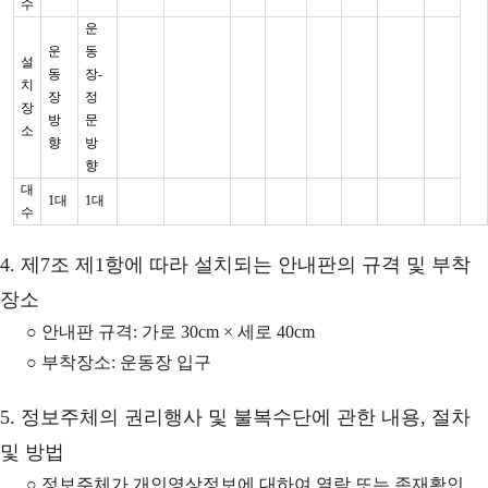
수
운
운
동
설
동
장-
치
장
정
장
방
문
소
향
방
향
대
1대
1대
수
4. 제7조 제1항에 따라 설치되는 안내판의 규격 및 부착
장소
○ 안내판 규격: 가로 30cm × 세로 40cm
○ 부착장소: 운동장 입구
5. 정보주체의 권리행사 및 불복수단에 관한 내용, 절차
및 방법
○ 정보주체가 개인영상정보에 대하여 열람 또는 존재확인,