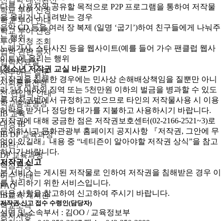
다른 사용자와 공유할 목적으로 P2P 프로그램을 통하여 저작물
학교 투어 신청
을 올리거나 내려받는 경우
학교 투어 안내
음악 CD 등을 여러 장 복제 (일명 ‘굽기’)하여 친구들에게 나눠주
학교 투어 신청
는 행위
투어 신청 조회
노래가사, 스타사진 등을 웹사이트(예를 들어 가수 팬클럽 웹사
입학 관련 공지
이트)에 올리는 행위
입학자료실
[청소년 저작권 교실 바로가기]
자주하는 질문
저작권을 침해한 경우에는 민사상 손해배상책임을 질뿐만 아니
사회통합전형
라 5년 이하의 징역 또는 5천만원 이하의 벌금을 병과할 수 있도
전·편입학 안내
록 저작권법에서 규정하고 있으므로 타인의 저작물사용 시 이용
학교홍보영상
허락을 받거나 정당한 대가를 지불하고 사용하시기 바랍니다.
IB 교육
저작권에 대해 궁금한 점은 저작권보호센터(02-2166-2521~3)로
대성 IB
문의하시고 문화관광부 홈페이지 공지사항 『저작권, 그안에 무
IB DP 교육과정
엇이 있길래』내용 중 “네티즌이 알아야할 저작권 상식”을 참고
IB란?
하시기 바랍니다.
DP 교육과정
저작권 신고
핵심과정
본 서비스는 게시된 저작물로 인하여 저작권을 침해받은 경우 이
이수 안내
를 처리하기 위한 서비스입니다.
FAQ
다음 사항을 참고하여 신고하여 주시기 바랍니다.
IB교육 게시판
저작권 신고 접수 수령인(담당자)
학교소식
성명 및 소속부서 : 김OO / 교육정보부
공지사항