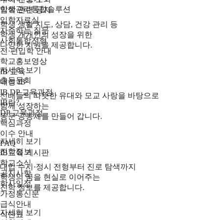
학생관리통합솔루션
입학 관련 공지
입학자료실
학생 생활 지도, 상담, 건강 관리 등
자주하는 질문
학생 개개인의 성장을 위한
사회통합전형
다양한 지원을 제공합니다.
전·편입학 안내
학교홍보영상
자세히 보기
IB 교육
총동문회
대성 IB
IB DP 교육과정
선배들의 따뜻한 유대와 모교 사랑을 바탕으로
IB란?
함께 성장하는
DP 교육과정
동문 공동체를 만들어 갑니다.
핵심과정
이수 안내
자세히 보기
FAQ
진학정보
IB교육 게시판
학교소식
대입 수시·정시 전형부터 진로 탐색까지
공지사항
학생의 꿈을 현실로 이어주는
학사일정
진학 정보를 제공합니다.
가정통신문
급식안내
자세히 보기
식단표