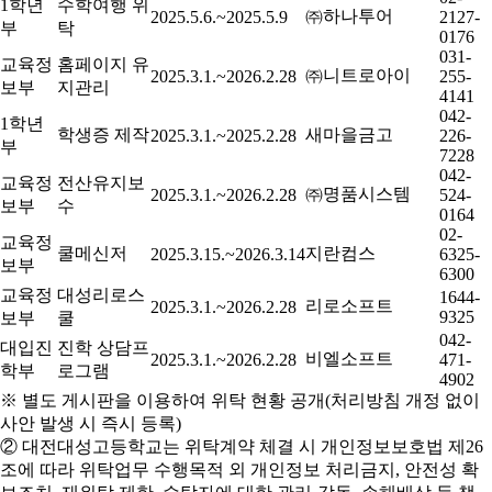
1학년
수학여행 위
㈜하나투어
2025.5.6.~2025.5.9
2127-
부
탁
0176
031-
교육정
홈페이지 유
㈜니트로아이
2025.3.1.~2026.2.28
255-
보부
지관리
4141
042-
1학년
학생증 제작
새마을금고
2025.3.1.~2025.2.28
226-
부
7228
042-
교육정
전산유지보
㈜명품시스템
2025.3.1.~2026.2.28
524-
보부
수
0164
02-
교육정
쿨메신저
지란컴스
2025.3.15.~2026.3.14
6325-
보부
6300
교육정
대성리로스
1644-
리로소프트
2025.3.1.~2026.2.28
9325
보부
쿨
042-
대입진
진학 상담프
비엘소프트
2025.3.1.~2026.2.28
471-
학부
로그램
4902
※ 별도 게시판을 이용하여 위탁 현황 공개(처리방침 개정 없이
사안 발생 시 즉시 등록)
② 대전대성고등학교는 위탁계약 체결 시 개인정보보호법 제26
조에 따라 위탁업무 수행목적 외 개인정보 처리금지, 안전성 확