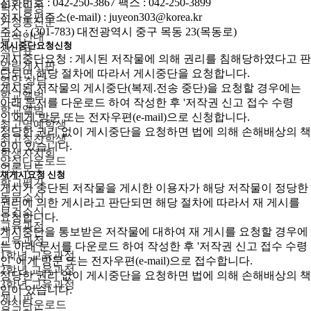
전화번호 : 042-250-3867 팩스 : 042-250-3899
학사일정
전자우편주소(e-mail) : juyeon303@korea.kr
가정통신문
주소 : (301-783) 대전광역시 중구 목동 23(목동로)
급식안내
게시중단요청신청
식단표
게시중단요청 : 게시된 저작물에 의해 권리를 침해당하였다고 판
알림게시판
단되면 해당 절차에 따라서 게시중단을 요청합니다.
영양 상담
게시된 저작물의 게시중단(복제.전송 중단)을 요청할 경우에는
학교앨범
아래 문서를 다운로드 하여 작성한 후 '저작권 신고 접수 수령
학교앨범
인'에게 방문 또는 전자우편(e-mail)으로 신청합니다.
최고명예학생
정당한 권리 없이 게시중단을 요청하면 법에 의해 손해배상의 책
최고칭찬학생
임이 있습니다.
학생자치회
양식다운로드
언론보도
재게시요청 신청
학교평가
게시가 중단된 저작물을 게시한 이용자가 해당 저작물이 정당한
동문소식
권리에 의한 게시라고 판단되면 해당 절차에 따라서 재 게시를
보건소식
요청합니다.
교육과정
게시중단을 통보받은 저작물에 대하여 재 게시를 요청할 경우에
교육과정
는 아래 문서를 다운로드 하여 작성한 후 '저작권 신고 접수 수령
1학년 교육과정
인' 에게 방문 또는 전자우편(e-mail)으로 접수합니다.
2학년 교육과정
정당한 권리 없이 게시중단을 요청하면 법에 의해 손해배상의 책
3학년 교육과정
임이 있습니다.
게시판
양식다운로드