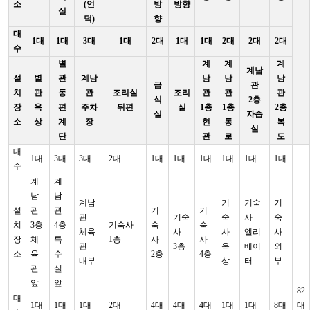
소
(언
방
방향
실
덕)
향
대
1대
1대
3대
1대
2대
1대
1대
2대
2대
2대
수
별
계
계
계
계남
설
별
관
계남
남
남
남
급
관
치
관
동
관
조리실
조리
관
관
관
식
2층
장
옥
편
주차
뒤편
실
1층
1층
2층
실
자습
소
상
계
장
현
통
복
실
단
관
로
도
대
1대
3대
3대
2대
1대
1대
1대
1대
1대
1대
수
계
계
남
남
계남
기
기숙
기
설
관
관
기
기
관
기숙
숙
사
숙
치
3층
4층
기숙사
숙
숙
체육
사
사
엘리
사
장
체
특
1층
사
사
관
3층
옥
베이
외
소
육
수
2층
4층
내부
상
터
부
관
실
앞
앞
82
대
1대
1대
1대
2대
4대
4대
4대
1대
1대
8대
대