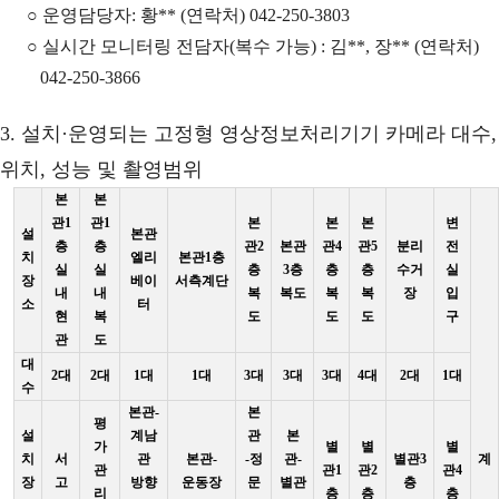
○ 운영담당자: 황** (연락처) 042-250-3803
○ 실시간 모니터링 전담자(복수 가능) : 김**, 장** (연락처)
042-250-3866
3. 설치·운영되는 고정형 영상정보처리기기 카메라 대수,
위치, 성능 및 촬영범위
본
본
관1
관1
본
본
본
변
설
본관
층
층
관2
본관
관4
관5
분리
전
치
엘리
본관1층
실
실
층
3층
층
층
수거
실
장
베이
서측계단
내
내
복
복도
복
복
장
입
소
터
현
복
도
도
도
구
관
도
대
2대
2대
1대
1대
3대
3대
3대
4대
2대
1대
수
본관-
본
평
설
계남
관
본
가
별
별
별
치
서
관
본관-
-정
관-
별관3
계
관
관1
관2
관4
장
고
방향
운동장
문
별관
층
리
층
층
층