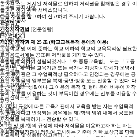
교과활동
본 서비스는 게시된 저작물로 인하여 저작권을 침해받은 경우 이
교과별 공지사항
를 처리하기 위한 서비스입니다.
교과별 자료실
다음 사항을 참고하여 신고하여 주시기 바랍니다.
동아리·봉사
관련법규
공지사항
개정저작권법
[전문열람]
동아리 소개
[ 주요내용 ]
동아리 활동
제2장. 저작권
제 25 조 (학교교육목적 등에의 이용)
봉사 활동
고등학교 및 이에 준하는 학교 이하의 학교의 교육목적상 필요한
평가
교과용도서에는 공표된 저작물을 게재할 수 있다.
방과후 교육활동
특별법에 의하여 설립되었거나 「초·중등교육법」 또는 「고등
대회·캠프·강연
교육법」에 따른 교육기관 또는 국가나 지방자치단체가 운영하
학교생활
는 교육기관은 그 수업목적상 필요하다고 인정되는 경우에는 공
신앙생활
표된 저작물의 일부분을 복제·공연·방송 또는 전송할 수 있다. 다
진로진학정보
만, 저작물의 성질이나 그 이용의 목적 및 형태 등에 비추어 저작
진학·진로
물의 전부를 이용하는 것이 부득이한 경우에는 전부를 이용할 수
진로진학프로그램
있다.
기숙사
제2항의 규정에 따른 교육기관에서 교육을 받는 자는 수업목적
채움뜰 소개
상 필요하다고 인정되는 경우에는 제2항의 범위 내에서 공표된
공지사항
저작물을 복제하거나 전송할 수 있다.
Q&A
제1항 및 제2항의 규정에 따라 저작물을 이용하고자 하는 자는
wee클래스
문화관광부장관이 정하여 고시하는 기준에 의한 보상금을 당해
학교폭력 및 성폭력 신고센터