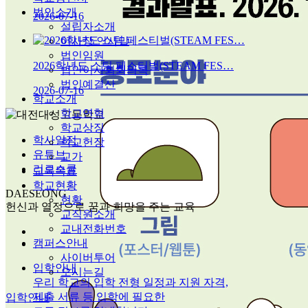
법인소개
2026-07-16
설립자소개
이사장 인사말
법인임원
2026학년도 스팀 페스티벌(STEAM FES…
법인이사회회의록
법인예결산
2026-07-16
학교소개
학교연혁
학교상징
학사일정
학교헌장
유튜브
교가
리로스쿨
교육목표
학교현황
DAESEONG
현황
헌신과 열정으로 꿈과 희망을 주는 교육
교직원소개
교내전화번호
캠퍼스안내
사이버투어
입학안내
오시는길
우리 학교의 입학 전형 일정과 지원 자격,
제출 서류 등 입학에 필요한
입학안내