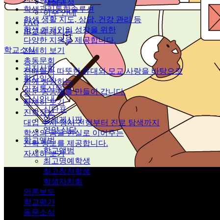
핵심과정
학생관리통합솔루션
이수 안내
학생 생활 지도, 상담, 건강 관리 등
FAQ
학생 개개인의 성장을 위한
IB교육 게시판
다양한 지원을 제공합니다.
학교소식
자세히 보기
총동문회
공지사항
선배들의 따뜻한 유대와 모교 사랑을 바탕으로
학사일정
함께 성장하는
가정통신문
동문 공동체를 만들어 갑니다.
급식안내
자세히 보기
식단표
진학정보
알림게시판
대입 수시·정시 전형부터 진로 탐색까지
영양 상담
학생의 꿈을 현실로 이어주는
학교앨범
진학 정보를 제공합니다.
학교앨범
자세히 보기
최고명예학생
최고칭찬학생
학생자치회
언론보도
학교평가
동문소식