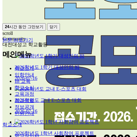
24
시간 동안 그만보기
닫기
scroll
Community
본문 바로가기
대전대성고 학교활동
메인메뉴
2026학년도 1학기 대성인의 밤
학교소개
입학안내
2026-07-16
IB 교육
학교소식
교육과정
2026학년도 교내 E-스포츠 대회
학교생활
정보공개
2026-07-16
민원안내
학교소개
2026학년도 1학년 사회참여 프로젝트
학교장인사