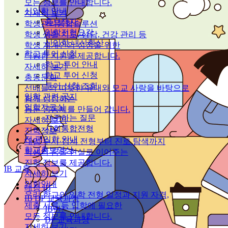
모든 정보를 안내합니다.
신입학 안내
자세히 보기
홍보책자
학생관리통합솔루션
입학전형요강
학생 생활 지도, 상담, 건강 관리 등
신입학 내신환산
학생 개개인의 성장을 위한
학교 투어 신청
다양한 지원을 제공합니다.
학교 투어 안내
자세히 보기
학교 투어 신청
총동문회
투어 신청 조회
선배들의 따뜻한 유대와 모교 사랑을 바탕으로
입학 관련 공지
함께 성장하는
입학자료실
동문 공동체를 만들어 갑니다.
자주하는 질문
자세히 보기
사회통합전형
진학정보
전·편입학 안내
대입 수시·정시 전형부터 진로 탐색까지
학교홍보영상
학생의 꿈을 현실로 이어주는
진학 정보를 제공합니다.
IB 교육
자세히 보기
입학안내
대성 IB
우리 학교의 입학 전형 일정과 지원 자격,
IB DP 교육과정
제출 서류 등 입학에 필요한
IB란?
모든 정보를 안내합니다.
DP 교육과정
자세히 보기