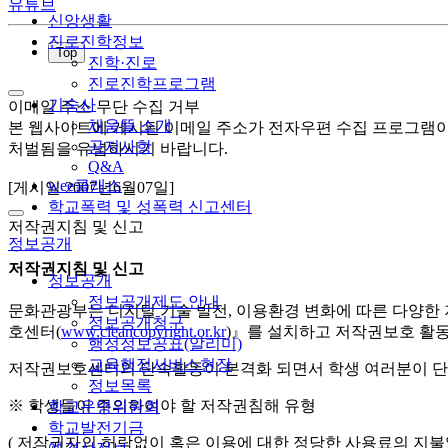
유튜브
신앙생활
진로진학정보
Top
진학·진로
진로진학프로그램
기숙사
이메일 주소 무단 수집 거부
채움뜰 소개
본 웹사이트에 게시된 이메일 주소가 전자우편 수집 프로그램이나 
공지사항
처벌됨을 유념하시기 바랍니다.
Q&A
wee클래스
[게시일 2007년6월07일]
학교폭력 및 성폭력 신고센터
저작권지침 및 신고
정보공개
저작권지침 및 신고
정보공개
정보공개제도 안내
문화관광부는 디지털 기술 발전, 이용환경 변화에 따른 다양한
정보공개청구
호센터(
www.cleancopyright.or.kr
)』를 설치하고 저작권보호 활동
행정정보공표(알리미)
교육행정서비스현장
저작권보호센터의 단속활동이 본격화 되면서 학생 여러분이 단
정보목록
※ 학생들이 주의하여야 할 저작권침해 유형
학교운영위원회
학교발전기금
( 저작권자의 허락없이 혹은 이용에 대한 정당한 사용료의 지불