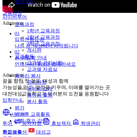
보건소식
교육과정
사이버투어
Admission
교육과정
1학년 교육과정
01
2학년 교육과정
입학전형요강
3학년 교육과정
나의 꿈, 대성에서 시작됩니다
게시판
02
교과활동
전·편입학 안내
교과별 공지사항
언제든지 대성과 함께하세요
교과별 자료실
Admission
동아리·봉사
꿈을 향한 첫 걸음, 대성과 함께
공지사항
가능성을 믿고, 열정을 키우며, 미래를 열어가는 곳
동아리 소개
대전대성고등학교가 여러분의 도전을 응원합니다
동아리 활동
입학안내
봉사 활동
평가
사이버
방과후 교육활동
대회·캠프·강연
투어
공지사항
홍보책자
학생관리
통합솔루션
대성고
학교생활