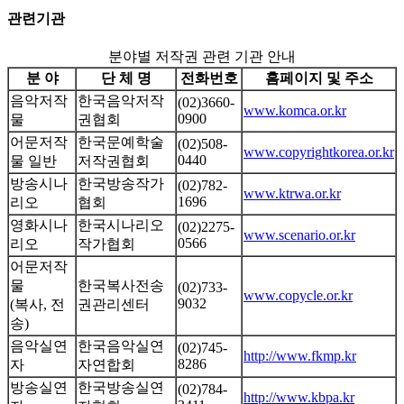
관련기관
분야별 저작권 관련 기관 안내
분 야
단 체 명
전화번호
홈페이지 및 주소
음악저작
한국음악저작
(02)3660-
www.komca.or.kr
0900
물
권협회
어문저작
한국문예학술
(02)508-
www.copyrightkorea.or.kr
0440
물 일반
저작권협회
방송시나
한국방송작가
(02)782-
www.ktrwa.or.kr
1696
리오
협회
영화시나
한국시나리오
(02)2275-
www.scenario.or.kr
0566
리오
작가협회
어문저작
물
한국복사전송
(02)733-
www.copycle.or.kr
9032
(복사, 전
권관리센터
송)
음악실연
한국음악실연
(02)745-
http://www.fkmp.kr
8286
자
자연합회
방송실연
한국방송실연
(02)784-
http://www.kbpa.kr