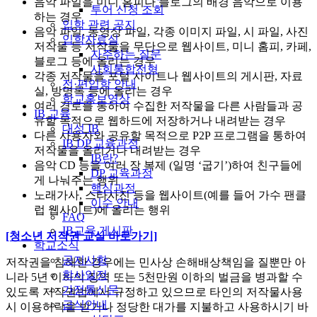
음악 파일을 미니 홈피나 블로그의 배경 음악으로 이용
투어 신청 조회
하는 경우
입학 관련 공지
음악 파일, 동영상 파일, 각종 이미지 파일, 시 파일, 사진
입학자료실
저작물 등 저작물을 무단으로 웹사이트, 미니 홈피, 카페,
자주하는 질문
블로그 등에 올리는 경우
사회통합전형
각종 저작물을 포털 사이트나 웹사이트의 게시판, 자료
전·편입학 안내
실, 방명록 등에 올리는 경우
학교홍보영상
여러 경로를 통하여 수집한 저작물을 다른 사람들과 공
IB 교육
유할 목적으로 웹하드에 저장하거나 내려받는 경우
대성 IB
다른 사용자와 공유할 목적으로 P2P 프로그램을 통하여
IB DP 교육과정
저작물을 올리거나 내려받는 경우
IB란?
음악 CD 등을 여러 장 복제 (일명 ‘굽기’)하여 친구들에
DP 교육과정
게 나눠주는 행위
핵심과정
노래가사, 스타사진 등을 웹사이트(예를 들어 가수 팬클
이수 안내
럽 웹사이트)에 올리는 행위
FAQ
IB교육 게시판
[청소년 저작권 교실 바로가기]
학교소식
공지사항
저작권을 침해한 경우에는 민사상 손해배상책임을 질뿐만 아
학사일정
니라 5년 이하의 징역 또는 5천만원 이하의 벌금을 병과할 수
가정통신문
있도록 저작권법에서 규정하고 있으므로 타인의 저작물사용
급식안내
시 이용허락을 받거나 정당한 대가를 지불하고 사용하시기 바