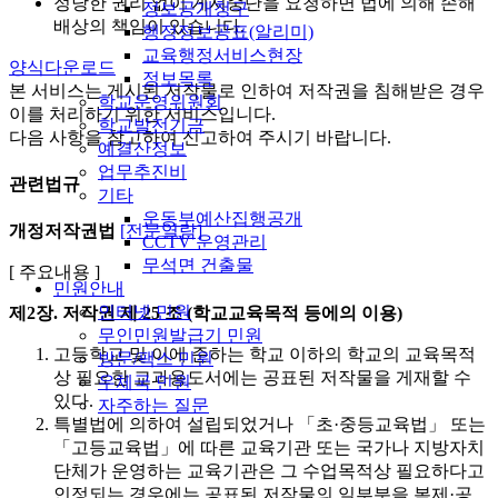
정당한 권리 없이 게시중단을 요청하면 법에 의해 손해
정보공개청구
배상의 책임이 있습니다.
행정정보공표(알리미)
교육행정서비스현장
양식다운로드
정보목록
본 서비스는 게시된 저작물로 인하여 저작권을 침해받은 경우
학교운영위원회
이를 처리하기 위한 서비스입니다.
학교발전기금
다음 사항을 참고하여 신고하여 주시기 바랍니다.
예결산정보
업무추진비
관련법규
기타
운동부예산집행공개
개정저작권법
[전문열람]
CCTV 운영관리
무석면 건출물
[ 주요내용 ]
민원안내
인터넷 민원
제2장. 저작권
제 25 조 (학교교육목적 등에의 이용)
무인민원발급기 민원
고등학교 및 이에 준하는 학교 이하의 학교의 교육목적
방문/팩스 민원
상 필요한 교과용도서에는 공표된 저작물을 게재할 수
우체국 민원
있다.
자주하는 질문
특별법에 의하여 설립되었거나 「초·중등교육법」 또는
「고등교육법」에 따른 교육기관 또는 국가나 지방자치
단체가 운영하는 교육기관은 그 수업목적상 필요하다고
인정되는 경우에는 공표된 저작물의 일부분을 복제·공