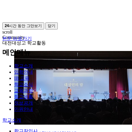
24
시간 동안 그만보기
닫기
scroll
Community
본문 바로가기
대전대성고 학교활동
메인메뉴
학교소개
입학안내
IB 교육
학교소식
교육과정
학교생활
정보공개
민원안내
학교소개
학교장인사