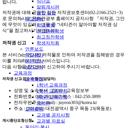
식단표
랍니다.
알림게시판
저작권에 대해 궁금한 점은 저작권보호센터(02-2166-2521~3)
영양 상담
로 문의하시고 문화관광부 홈페이지 공지사항 『저작권, 그안
학교앨범
에 무엇이 있길래』내용 중 “네티즌이 알아야할 저작권 상
학교앨범
식”을 참고하시기 바랍니다.
최고명예학생
최고칭찬학생
저작권 신고
학생자치회
언론보도
본 서비스는 게시된 저작물로 인하여 저작권을 침해받은 경우
학교평가
이를 처리하기 위한 서비스입니다.
동문소식
다음 사항을 참고하여 신고하여 주시기 바랍니다.
보건소식
교육과정
저작권 신고 접수 수령인(담당자)
교육과정
1학년 교육과정
성명 및 소속부서 : 김OO / 교육정보부
2학년 교육과정
전화번호 : 042-250-3867 팩스 : 042-250-3899
3학년 교육과정
전자우편주소(e-mail) : juyeon303@korea.kr
게시판
주소 : (301-783) 대전광역시 중구 목동 23(목동로)
교과활동
교과별 공지사항
게시중단요청신청
교과별 자료실
동아리·봉사