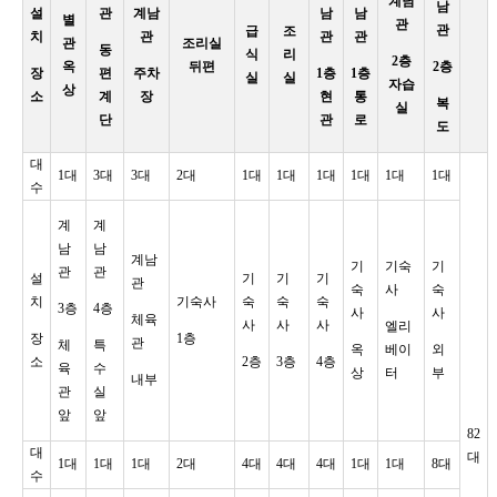
계남
남
설
관
계남
남
남
별
관
관
급
조
치
관
관
관
관
조리실
동
식
리
2층
옥
뒤편
2층
장
편
주차
1층
1층
실
실
자습
상
소
계
장
현
통
복
실
단
관
로
도
대
1대
3대
3대
2대
1대
1대
1대
1대
1대
1대
수
계
계
남
남
계남
기
기숙
기
관
관
설
기
기
기
관
숙
사
숙
치
기숙사
숙
숙
숙
3층
4층
사
사
체육
사
사
사
엘리
장
1층
관
체
특
옥
베이
외
소
2층
3층
4층
육
수
상
터
부
내부
관
실
앞
앞
82
대
대
1대
1대
1대
2대
4대
4대
4대
1대
1대
8대
수