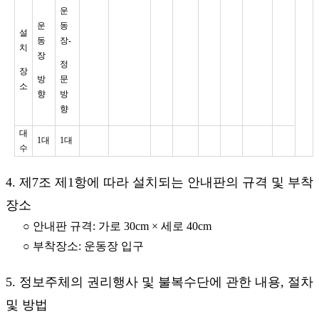
운
운
동
설
동
장-
치
장
정
장
방
문
소
향
방
향
대
1대
1대
수
4. 제7조 제1항에 따라 설치되는 안내판의 규격 및 부착
장소
○ 안내판 규격: 가로 30cm × 세로 40cm
○ 부착장소: 운동장 입구
5. 정보주체의 권리행사 및 불복수단에 관한 내용, 절차
및 방법