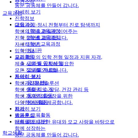
보건소식
동문 공동체를 만들어 갑니다.
자세히 보기
교육과정
진학정보
교육과정
대입 수시·정시 전형부터 진로 탐색까지
1학년 교육과정
학생의 꿈을 현실로 이어주는
2학년 교육과정
진학 정보를 제공합니다.
3학년 교육과정
자세히 보기
게시판
입학안내
교과활동
우리 학교의 입학 전형 일정과 지원 자격,
교과별 공지사항
제출 서류 등 입학에 필요한
교과별 자료실
모든 정보를 안내합니다.
동아리·봉사
자세히 보기
공지사항
학생관리통합솔루션
동아리 소개
학생 생활 지도, 상담, 건강 관리 등
동아리 활동
학생 개개인의 성장을 위한
봉사 활동
다양한 지원을 제공합니다.
평가
자세히 보기
방과후 교육활동
총동문회
대회·캠프·강연
선배들의 따뜻한 유대와 모교 사랑을 바탕으로
함께 성장하는
학교생활
동문 공동체를 만들어 갑니다.