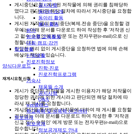
게시중단요청 : 게시된 저작물에 의해 권리를 침해당하
공지사항
였다고 판단되면 해당 절차에 따라서 게시중단을 요청합
동아리 소개
니다.
동아리 활동
게시된 저작물의 게시중단(복제.전송 중단)을 요청할 경
봉사 활동
우에는 아래 문서를 다운로드 하여 작성한 후 '저작권 신
평가
고 접수 수령인'에게 방문 또는 전자우편(e-mail)으로 신
방과후 교육활동
청합니다.
대회·캠프·강연
정당한 권리 없이 게시중단을 요청하면 법에 의해 손해
학교생활
배상의 책임이 있습니다.
신앙생활
진로진학정보
양식다운로드
진학·진로
진로진학프로그램
재게시요청 신청
기숙사
채움뜰 소개
게시가 중단된 저작물을 게시한 이용자가 해당 저작물이
공지사항
정당한 권리에 의한 게시라고 판단되면 해당 절차에 따
Q&A
라서 재 게시를 요청합니다.
wee클래스
게시중단을 통보받은 저작물에 대하여 재 게시를 요청할
학교폭력 및 성폭력 신고센터
경우에는 아래 문서를 다운로드 하여 작성한 후 '저작권
정보공개
신고 접수 수령인' 에게 방문 또는 전자우편(e-mail)으로
정보공개
접수합니다.
정보공개제도 안내