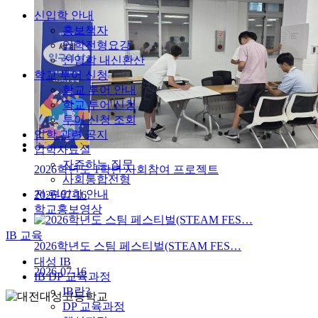
신입학 안내
홍보책자
입학전형요강
신입학 내신환산
학교 투어 신청
학교 투어 안내
학교 투어 신청
투어 신청 조회
입학 관련 공지
입학자료실
자주하는 질문
2026학년도 1학년 사회참여 프로젝트
사회통합전형
전·편입학 안내
2026-07-16
학교홍보영상
IB 교육
2026학년도 스팀 페스티벌(STEAM FES…
대성 IB
2026-07-16
IB DP 교육과정
IB란?
DP 교육과정