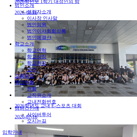
2026학년도 1학기 대성인의 밤
법인소개
설립자소개
2026-07-16
이사장 인사말
법인임원
법인이사회회의록
법인예결산
학교소개
학교연혁
학교상징
학교헌장
교가
교육목표
학교현황
현황
교직원소개
교내전화번호
2026학년도 교내 E-스포츠 대회
캠퍼스안내
사이버투어
2026-07-16
오시는길
입학안내