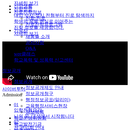
자세히 보기
신앙생활
진학정보
진로진학정보
대입 수시·정시 전형부터 진로 탐색까지
진학·진로
학생의 꿈을 현실로 이어주는
진로진학프로그램
진학 정보를 제공합니다.
기숙사
자세히 보기
채움뜰 소개
공지사항
Q&A
wee클래스
학교폭력 및 성폭력 신고센터
정보공개
정보공개
정보공개제도 안내
사이버투어
정보공개청구
Admission
행정정보공표(알리미)
01
교육행정서비스현장
입학전형요강
정보목록
나의 꿈, 대성에서 시작됩니다
학교운영위원회
02
학교발전기금
전·편입학 안내