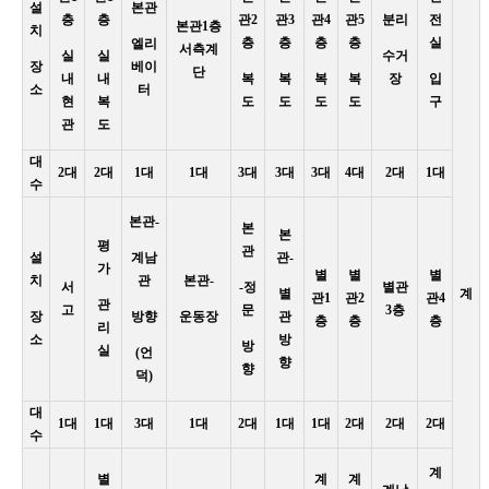
설
본관
층
층
관2
관3
관4
관5
분리
전
본관1층
치
층
층
층
층
실
엘리
서측계
실
실
수거
장
베이
단
내
내
복
복
복
복
장
입
소
터
현
복
도
도
도
도
구
관
도
대
2대
2대
1대
1대
3대
3대
3대
4대
2대
1대
수
본관-
본
본
평
관
설
계남
관-
가
별
별
별
치
관
본관-
서
-정
별관
별
계
관1
관2
관4
관
고
문
3층
장
방향
운동장
관
층
층
층
리
소
방
방
실
(언
향
향
덕)
대
1대
1대
3대
1대
2대
1대
1대
2대
2대
2대
수
계
별
계
계