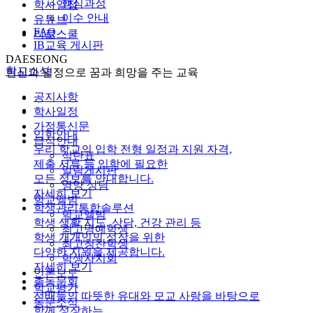
핵심과정
학사일정
이수 안내
유튜브
FAQ
리로스쿨
IB교육 게시판
DAESEONG
학교소식
헌신과 열정으로 꿈과 희망을 주는 교육
공지사항
학사일정
가정통신문
입학안내
급식안내
우리 학교의 입학 전형 일정과 지원 자격,
식단표
제출 서류 등 입학에 필요한
알림게시판
모든 정보를 안내합니다.
영양 상담
자세히 보기
학교앨범
학생관리통합솔루션
학교앨범
학생 생활 지도, 상담, 건강 관리 등
최고명예학생
학생 개개인의 성장을 위한
최고칭찬학생
다양한 지원을 제공합니다.
학생자치회
자세히 보기
언론보도
총동문회
학교평가
선배들의 따뜻한 유대와 모교 사랑을 바탕으로
동문소식
함께 성장하는