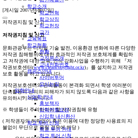
학교소개
[게시일 2007년6월07일]
학교연혁
학교상징
저작권지침 및 신고
학교헌장
교가
저작권지침 및 신고
교육목표
학교현황
문화관광부는 디지털 기술 발전, 이용환경 변화에 따른 다양한
현황
저작권 침해행위에 대한 효과적인 저작권 보호체계를 확립하
교직원소개
고 저작권에 대한 교육, 인식 강화사업을 수행하기 위해 『저
교내전화번호
작권보호센터(
www.cleancopyright.or.kr
)』를 설치하고 저작권
캠퍼스안내
보호 활동을 하고 있습니다.
사이버투어
오시는길
저작권보호센터의 단속활동이 본격화 되면서 학생 여러분이
입학안내
단속활동의 선의의 피해자가 되지 않도록 다음과 같은 사항을
신입학 안내
유의하시기 바랍니다.
홍보책자
※ 학생들이 주의하여야 할 저작권침해 유형
입학전형요강
신입학 내신환산
( 저작권자의 허락없이 혹은 이용에 대한 정당한 사용료의 지
학교 투어 신청
불없이 무단으로 올릴 경우에 해당 )
학교 투어 안내
학교 투어 신청