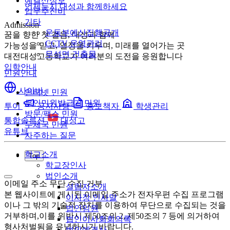
예결산정보
언제든지 대성과 함께하세요
업무추진비
기타
Admission
운동부예산집행공개
꿈을 향한 첫 걸음, 대성과 함께
CCTV 운영관리
가능성을 믿고, 열정을 키우며, 미래를 열어가는 곳
무석면 건출물
대전대성고등학교가 여러분의 도전을 응원합니다
입학안내
민원안내
사이버
인터넷 민원
무인민원발급기 민원
투어
공지사항
홍보책자
학생관리
방문/팩스 민원
통합솔루션
대성고
우체국 민원
유튜브
자주하는 질문
학교소개
Top
학교장인사
법인소개
이메일 주소 무단 수집 거부
설립자소개
본 웹사이트에 게시된 이메일 주소가 전자우편 수집 프로그램
이사장 인사말
이나 그 밖의 기술적 장치를 이용하여 무단으로 수집되는 것을
법인임원
거부하며,이를 위반시 제50조의 2, 제50조의 7 등에 의거하여
법인이사회회의록
형사처벌됨을 유념하시기 바랍니다.
법인예결산