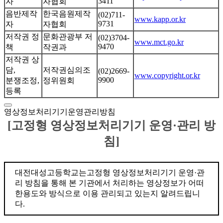
3411
자
자협회
음반제작
한국음원제작
(02)711-
www.kapp.or.kr
9731
자
자협회
저작권 정
문화관광부 저
(02)3704-
www.mct.go.kr
9470
책
작권과
저작권 상
담,
저작권심의조
(02)2669-
www.copyright.or.kr
9900
분쟁조정,
정위원회
등록
영상정보처리기기운영관리방침
[고정형 영상정보처리기기 운영·관리 방
침]
대전대성고등학교는고정형 영상정보처리기기 운영·관
리 방침을 통해 본 기관에서 처리하는 영상정보가 어떠
한용도와 방식으로 이용 관리되고 있는지 알려드립니
다.