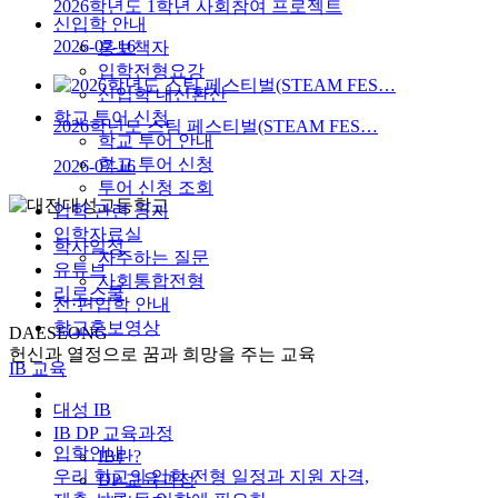
2026학년도 1학년 사회참여 프로젝트
신입학 안내
2026-07-16
홍보책자
입학전형요강
신입학 내신환산
학교 투어 신청
2026학년도 스팀 페스티벌(STEAM FES…
학교 투어 안내
학교 투어 신청
2026-07-16
투어 신청 조회
입학 관련 공지
입학자료실
학사일정
자주하는 질문
유튜브
사회통합전형
리로스쿨
전·편입학 안내
학교홍보영상
DAESEONG
헌신과 열정으로 꿈과 희망을 주는 교육
IB 교육
대성 IB
IB DP 교육과정
입학안내
IB란?
우리 학교의 입학 전형 일정과 지원 자격,
DP 교육과정