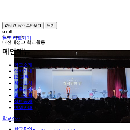
24
시간 동안 그만보기
닫기
scroll
Community
본문 바로가기
대전대성고 학교활동
메인메뉴
학교소개
입학안내
IB 교육
학교소식
교육과정
학교생활
정보공개
민원안내
학교소개
학교장인사