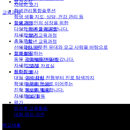
보건소식
자세히 보기
학생관리통합솔루션
교육과정
학생 생활 지도, 상담, 건강 관리 등
학생 개개인의 성장을 위한
교육과정
다양한 지원을 제공합니다.
1학년 교육과정
자세히 보기
2학년 교육과정
총동문회
3학년 교육과정
선배들의 따뜻한 유대와 모교 사랑을 바탕으로
게시판
함께 성장하는
교과활동
동문 공동체를 만들어 갑니다.
교과별 공지사항
자세히 보기
교과별 자료실
진학정보
동아리·봉사
대입 수시·정시 전형부터 진로 탐색까지
공지사항
학생의 꿈을 현실로 이어주는
동아리 소개
진학 정보를 제공합니다.
동아리 활동
자세히 보기
봉사 활동
평가
방과후 교육활동
대회·캠프·강연
학교생활