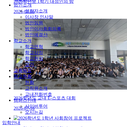
2026학년도 1학기 대성인의 밤
법인소개
설립자소개
2026-07-16
이사장 인사말
법인임원
법인이사회회의록
법인예결산
학교소개
학교연혁
학교상징
학교헌장
교가
교육목표
학교현황
현황
교직원소개
교내전화번호
2026학년도 교내 E-스포츠 대회
캠퍼스안내
사이버투어
2026-07-16
오시는길
입학안내