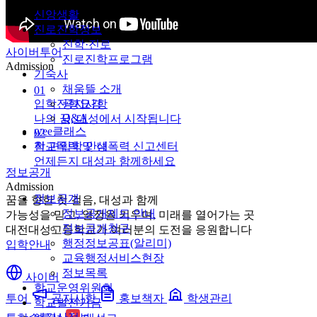
신앙생활
진로진학정보
진학·진로
사이버투어
진로진학프로그램
Admission
기숙사
채움뜰 소개
01
입학전형요강
공지사항
Q&A
나의 꿈, 대성에서 시작됩니다
wee클래스
02
전·편입학 안내
학교폭력 및 성폭력 신고센터
언제든지 대성과 함께하세요
정보공개
Admission
정보공개
꿈을 향한 첫 걸음, 대성과 함께
정보공개제도 안내
가능성을 믿고, 열정을 키우며, 미래를 열어가는 곳
정보공개청구
대전대성고등학교가 여러분의 도전을 응원합니다
행정정보공표(알리미)
입학안내
교육행정서비스현장
정보목록
사이버
학교운영위원회
투어
공지사항
홍보책자
학생관리
학교발전기금