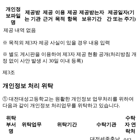
개인정
제공받
제공
이용
제공
제공받는자
제공일자(기
보파일
는 기관
근거
목적
항목
보유기간
간 또는 주기)
명
제공 내역 없음
※ 목적외 제3자 제공 사실이 있을 경우 내용 입력
※ 별도 게시판을 이용하여 제3자 제공 현황 공개(처리방침 개
정 없이 사안 발생 시 30일 이내 등록)
제3조
개인정보 처리 위탁
① 대전대성고등학교는 원활한 개인정보 업무처리를 위하여
다음과 같이 개인정보 처리업무를 위탁하고 있습니다.
위탁
수탁
부서
위탁업무
위탁기간
수탁기관
자 연
명
락처
대전세종충남
042-