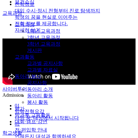
보건소식
진학정보
대입 수시·정시 전형부터 진로 탐색까지
교육과정
학생의 꿈을 현실로 이어주는
진학 정보를 제공합니다.
교육과정
자세히 보기
1학년 교육과정
2학년 교육과정
3학년 교육과정
게시판
교과활동
교과별 공지사항
교과별 자료실
동아리·봉사
공지사항
사이버투어
동아리 소개
Admission
동아리 활동
봉사 활동
01
평가
입학전형요강
방과후 교육활동
나의 꿈, 대성에서 시작됩니다
대회·캠프·강연
02
전·편입학 안내
학교생활
언제든지 대성과 함께하세요