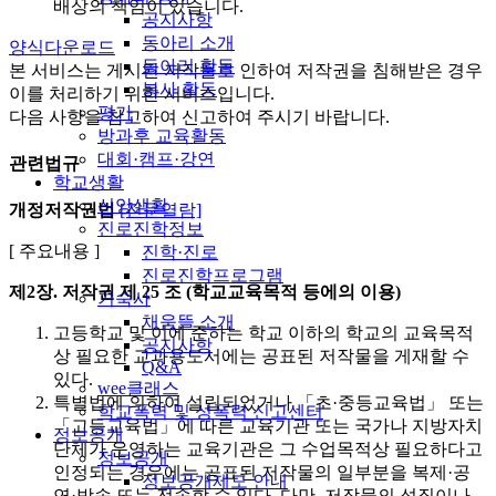
배상의 책임이 있습니다.
공지사항
동아리 소개
양식다운로드
동아리 활동
본 서비스는 게시된 저작물로 인하여 저작권을 침해받은 경우
봉사 활동
이를 처리하기 위한 서비스입니다.
평가
다음 사항을 참고하여 신고하여 주시기 바랍니다.
방과후 교육활동
대회·캠프·강연
관련법규
학교생활
신앙생활
개정저작권법
[전문열람]
진로진학정보
[ 주요내용 ]
진학·진로
진로진학프로그램
제2장. 저작권
제 25 조 (학교교육목적 등에의 이용)
기숙사
채움뜰 소개
고등학교 및 이에 준하는 학교 이하의 학교의 교육목적
공지사항
상 필요한 교과용도서에는 공표된 저작물을 게재할 수
Q&A
있다.
wee클래스
특별법에 의하여 설립되었거나 「초·중등교육법」 또는
학교폭력 및 성폭력 신고센터
「고등교육법」에 따른 교육기관 또는 국가나 지방자치
정보공개
단체가 운영하는 교육기관은 그 수업목적상 필요하다고
정보공개
인정되는 경우에는 공표된 저작물의 일부분을 복제·공
정보공개제도 안내
연·방송 또는 전송할 수 있다. 다만, 저작물의 성질이나