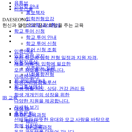
유튜브
신입학 안내
리로스쿨
홍보책자
입학전형요강
DAESEONG
신입학 내신환산
헌신과 열정으로 꿈과 희망을 주는 교육
학교 투어 신청
학교 투어 안내
학교 투어 신청
투어 신청 조회
입학안내
입학 관련 공지
우리 학교의 입학 전형 일정과 지원 자격,
입학자료실
제출 서류 등 입학에 필요한
자주하는 질문
모든 정보를 안내합니다.
사회통합전형
자세히 보기
전·편입학 안내
학생관리통합솔루션
학교홍보영상
학생 생활 지도, 상담, 건강 관리 등
학생 개개인의 성장을 위한
IB 교육
다양한 지원을 제공합니다.
자세히 보기
대성 IB
총동문회
IB DP 교육과정
선배들의 따뜻한 유대와 모교 사랑을 바탕으로
IB란?
함께 성장하는
DP 교육과정
동문 공동체를 만들어 갑니다.