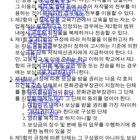
정보공개청구
그 이용의 목적 및 형태 등에 비추어 저작물의 전부를 이
행정정보공표(알리미)
용하는 것이 부득이한 경우에는 전부를 이용할 수 있다.
교육행정서비스현장
제2항의 규정에 따른 교육기관에서 교육을 받는 자는 수
정보목록
업목적상 필요하다고 인정되는 경우에는 제2항의 범위
학교운영위원회
내에서 공표된 저작물을 복제하거나 전송할 수 있다.
학교발전기금
제1항 및 제2항의 규정에 따라 저작물을 이용하고자 하
예결산정보
는 자는 문화관광부장관이 정하여 고시하는 기준에 의한
업무추진비
보상금을 당해 저작재산권자에게 지급하여야 한다. 다
기타
만, 고등학교 및 이에 준하는 학교 이하의 학교에서 제2
운동부예산집행공개
항의 규정에 따른 복제·공연·방송 또는 전송을 하는 경우
CCTV 운영관리
에는 보상금을 지급하지 아니한다.
무석면 건출물
제4항의 규정에 따른 보상을 받을 권리는 다음 각 호의
민원안내
요건을 갖춘 단체로서 문화관광부장관이 지정하는 단체
인터넷 민원
를 통하여 행사되어야 한다. 문화관광부장관이 그 단체
무인민원발급기 민원
를 지정할 때에는 미리 그 단체의 동의를 얻어야 한다.
방문/팩스 민원
대한민국 내에서 보상을 받을 권리를 가진 자(이하
우체국 민원
“보상권리자”라 한다)로 구성된 단체
자주하는 질문
영리를 목적으로 하지 아니할 것
보상금의 징수 및 분배 등의 업무를 수행하기에 충
분한 능력이 있을 것
제5항의 규정에 따른 단체는 그 구성원이 아니라도 보상