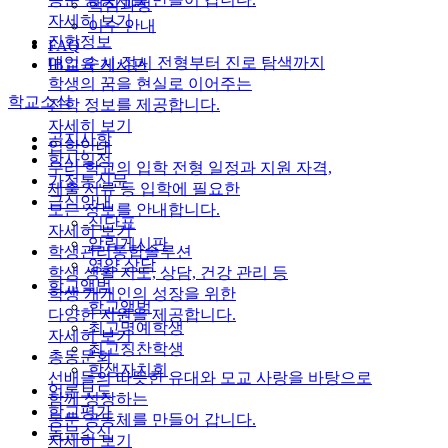
핵심과정
자세히 보기
이수 안내
진학정보
FAQ
대입 수시·정시 전형부터 진로 탐색까지
IB교육 게시판
학생의 꿈을 현실로 이어주는
학교소식
진학 정보를 제공합니다.
자세히 보기
공지사항
입학안내
학사일정
우리 학교의 입학 전형 일정과 지원 자격,
가정통신문
제출 서류 등 입학에 필요한
급식안내
모든 정보를 안내합니다.
식단표
자세히 보기
알림게시판
학생관리통합솔루션
영양 상담
학생 생활 지도, 상담, 건강 관리 등
학교앨범
학생 개개인의 성장을 위한
학교앨범
다양한 지원을 제공합니다.
최고명예학생
자세히 보기
최고칭찬학생
총동문회
학생자치회
선배들의 따뜻한 유대와 모교 사랑을 바탕으로
언론보도
함께 성장하는
학교평가
동문 공동체를 만들어 갑니다.
동문소식
자세히 보기