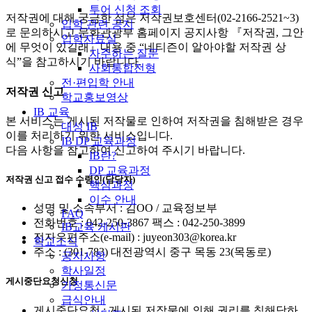
투어 신청 조회
저작권에 대해 궁금한 점은 저작권보호센터(02-2166-2521~3)
입학 관련 공지
로 문의하시고 문화관광부 홈페이지 공지사항 『저작권, 그안
입학자료실
에 무엇이 있길래』내용 중 “네티즌이 알아야할 저작권 상
자주하는 질문
식”을 참고하시기 바랍니다.
사회통합전형
전·편입학 안내
저작권 신고
학교홍보영상
IB 교육
본 서비스는 게시된 저작물로 인하여 저작권을 침해받은 경우
대성 IB
이를 처리하기 위한 서비스입니다.
IB DP 교육과정
다음 사항을 참고하여 신고하여 주시기 바랍니다.
IB란?
DP 교육과정
저작권 신고 접수 수령인(담당자)
핵심과정
이수 안내
성명 및 소속부서 : 김OO / 교육정보부
FAQ
전화번호 : 042-250-3867 팩스 : 042-250-3899
IB교육 게시판
전자우편주소(e-mail) : juyeon303@korea.kr
학교소식
주소 : (301-783) 대전광역시 중구 목동 23(목동로)
공지사항
학사일정
게시중단요청신청
가정통신문
급식안내
게시중단요청 : 게시된 저작물에 의해 권리를 침해당하