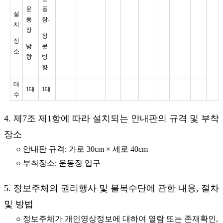
운
동
설
동
장-
치
장
정
장
방
문
소
향
방
향
대
1대
1대
수
4. 제7조 제1항에 따라 설치되는 안내판의 규격 및 부착
장소
○ 안내판 규격: 가로 30cm × 세로 40cm
○ 부착장소: 운동장 입구
5. 정보주체의 권리행사 및 불복수단에 관한 내용, 절차
및 방법
○ 정보주체가 개인영상정보에 대하여 열람 또는 존재확인,