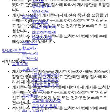
식단표
였다고 판단되면 해당 절차에 따라서 게시중단을 요청합
알림게시판
니다.
영양 상담
게시된 저작물의 게시중단(복제.전송 중단)을 요청할 경
학교앨범
우에는 아래 문서를 다운로드 하여 작성한 후 '저작권 신
학교앨범
고 접수 수령인'에게 방문 또는 전자우편(e-mail)으로 신
최고명예학생
청합니다.
최고칭찬학생
정당한 권리 없이 게시중단을 요청하면 법에 의해 손해
학생자치회
배상의 책임이 있습니다.
언론보도
학교평가
양식다운로드
동문소식
보건소식
재게시요청 신청
교육과정
교육과정
게시가 중단된 저작물을 게시한 이용자가 해당 저작물이
1학년 교육과정
정당한 권리에 의한 게시라고 판단되면 해당 절차에 따
2학년 교육과정
라서 재 게시를 요청합니다.
3학년 교육과정
게시중단을 통보받은 저작물에 대하여 재 게시를 요청할
게시판
경우에는 아래 문서를 다운로드 하여 작성한 후 '저작권
교과활동
신고 접수 수령인' 에게 방문 또는 전자우편(e-mail)으로
교과별 공지사항
접수합니다.
교과별 자료실
정당한 권리 없이 게시중단을 요청하면 법에 의해 손해
동아리·봉사