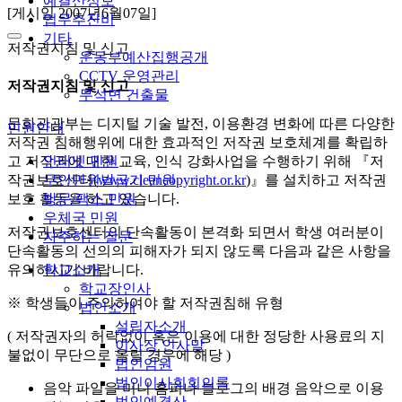
예결산정보
[게시일 2007년6월07일]
업무추진비
기타
저작권지침 및 신고
운동부예산집행공개
CCTV 운영관리
저작권지침 및 신고
무석면 건출물
문화관광부는 디지털 기술 발전, 이용환경 변화에 따른 다양한
민원안내
저작권 침해행위에 대한 효과적인 저작권 보호체계를 확립하
인터넷 민원
고 저작권에 대한 교육, 인식 강화사업을 수행하기 위해 『저
무인민원발급기 민원
작권보호센터(
www.cleancopyright.or.kr
)』를 설치하고 저작권
방문/팩스 민원
보호 활동을 하고 있습니다.
우체국 민원
저작권보호센터의 단속활동이 본격화 되면서 학생 여러분이
자주하는 질문
단속활동의 선의의 피해자가 되지 않도록 다음과 같은 사항을
학교소개
유의하시기 바랍니다.
학교장인사
※ 학생들이 주의하여야 할 저작권침해 유형
법인소개
설립자소개
( 저작권자의 허락없이 혹은 이용에 대한 정당한 사용료의 지
이사장 인사말
불없이 무단으로 올릴 경우에 해당 )
법인임원
법인이사회회의록
음악 파일을 미니 홈피나 블로그의 배경 음악으로 이용
법인예결산