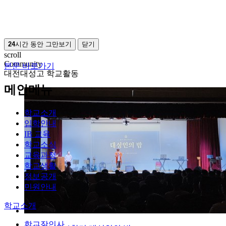
24
시간 동안 그만보기
닫기
scroll
Community
본문 바로가기
대전대성고 학교활동
메인메뉴
학교소개
입학안내
IB 교육
학교소식
교육과정
학교생활
정보공개
민원안내
학교소개
학교장인사