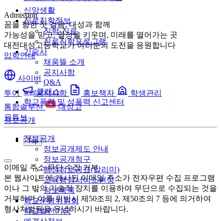
신앙생활
Admission
진로진학정보
꿈을 향한 첫 걸음, 대성과 함께
진학·진로
가능성을 믿고, 열정을 키우며, 미래를 열어가는 곳
진로진학프로그램
대전대성고등학교가 여러분의 도전을 응원합니다
기숙사
입학안내
채움뜰 소개
공지사항
사이버
Q&A
wee클래스
투어
공지사항
홍보책자
학생관리
학교폭력 및 성폭력 신고센터
통합솔루션
대성고
유튜브
정보공개
정보공개
Top
정보공개제도 안내
정보공개청구
이메일 주소 무단 수집 거부
행정정보공표(알리미)
본 웹사이트에 게시된 이메일 주소가 전자우편 수집 프로그램
교육행정서비스현장
이나 그 밖의 기술적 장치를 이용하여 무단으로 수집되는 것을
정보목록
거부하며,이를 위반시 제50조의 2, 제50조의 7 등에 의거하여
학교운영위원회
형사처벌됨을 유념하시기 바랍니다.
학교발전기금