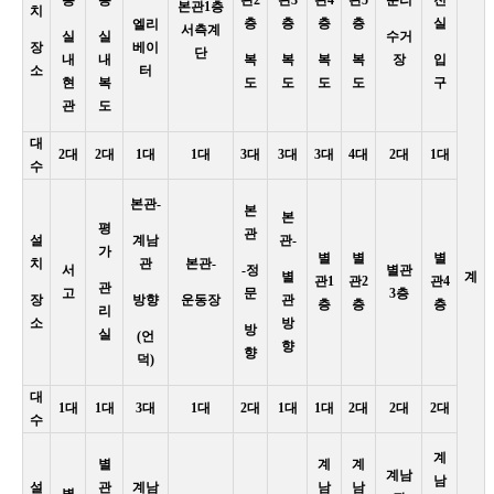
본관1층
치
층
층
층
층
실
엘리
서측계
실
실
수거
장
베이
단
내
내
복
복
복
복
장
입
소
터
현
복
도
도
도
도
구
관
도
대
2대
2대
1대
1대
3대
3대
3대
4대
2대
1대
수
본관-
본
본
평
관
설
계남
관-
가
별
별
별
치
관
본관-
서
-정
별관
별
계
관1
관2
관4
관
고
문
3층
장
방향
운동장
관
층
층
층
리
소
방
방
실
(언
향
향
덕)
대
1대
1대
3대
1대
2대
1대
1대
2대
2대
2대
수
계
별
계
계
계남
남
설
관
계남
남
남
별