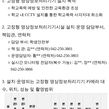
1. 고정형 영상정보처리기기 설치 목적
○ 학교폭력 예방 및 안전한 교육환경 조성
○ 학교 내 CCTV 설치를 통한 학교폭력 사각지대 최소화
2. 고정형 영상정보처리기기시설 설치·운영 담당부서,
책임관, 연락처
○ 담당 부서: 학생안전부
○ 책 임 관: 김** (연락처) 042-250-3801
○ 운영담당자: 황** (연락처) 042-250-3803
○ 실시간 모니터링 전담자(복수 가능) : 김**, 장** (연락처)
042-250-3866
3. 설치·운영되는 고정형 영상정보처리기기 카메라 대
수, 위치, 성능 및 촬영범위
본
본
관1
관1
본
본
본
본
변
설
본관
층
층
관2
관3
관4
관5
분리
전