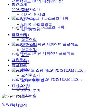
2026학년도 1학기 대성인의 밤
법인소개
설립자소개
2026-07-16
이사장 인사말
법인임원
법인이사회회의록
2026학년도 교내 E-스포츠 대회
법인예결산
학교소개
2026-07-16
학교연혁
학교상징
학교헌장
2026학년도 1학년 사회참여 프로젝트
교가
교육목표
2026-07-16
학교현황
현황
교직원소개
2026학년도 스팀 페스티벌(STEAM FES…
교내전화번호
캠퍼스안내
2026-07-16
사이버투어
오시는길
입학안내
학사일정