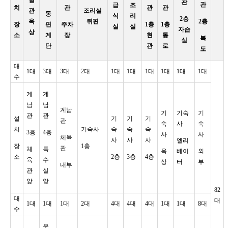
관
관
급
조
치
관
관
관
관
조리실
동
식
리
2층
옥
뒤편
2층
장
편
주차
1층
1층
실
실
자습
상
소
계
장
현
통
복
실
단
관
로
도
대
1대
3대
3대
2대
1대
1대
1대
1대
1대
1대
수
계
계
남
남
계남
기
기숙
기
관
관
설
기
기
기
관
숙
사
숙
치
기숙사
숙
숙
숙
3층
4층
사
사
체육
사
사
사
엘리
장
1층
관
체
특
옥
베이
외
소
2층
3층
4층
육
수
상
터
부
내부
관
실
앞
앞
82
대
대
1대
1대
1대
2대
4대
4대
4대
1대
1대
8대
수
운