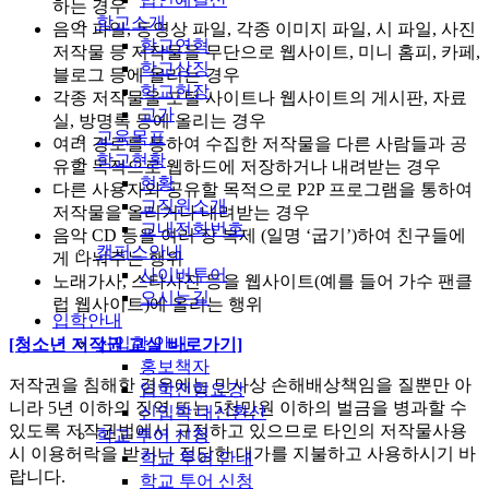
하는 경우
학교소개
음악 파일, 동영상 파일, 각종 이미지 파일, 시 파일, 사진
학교연혁
저작물 등 저작물을 무단으로 웹사이트, 미니 홈피, 카페,
학교상징
블로그 등에 올리는 경우
학교헌장
각종 저작물을 포털 사이트나 웹사이트의 게시판, 자료
교가
실, 방명록 등에 올리는 경우
교육목표
여러 경로를 통하여 수집한 저작물을 다른 사람들과 공
학교현황
유할 목적으로 웹하드에 저장하거나 내려받는 경우
현황
다른 사용자와 공유할 목적으로 P2P 프로그램을 통하여
교직원소개
저작물을 올리거나 내려받는 경우
교내전화번호
음악 CD 등을 여러 장 복제 (일명 ‘굽기’)하여 친구들에
캠퍼스안내
게 나눠주는 행위
사이버투어
노래가사, 스타사진 등을 웹사이트(예를 들어 가수 팬클
오시는길
럽 웹사이트)에 올리는 행위
입학안내
신입학 안내
[청소년 저작권 교실 바로가기]
홍보책자
저작권을 침해한 경우에는 민사상 손해배상책임을 질뿐만 아
입학전형요강
니라 5년 이하의 징역 또는 5천만원 이하의 벌금을 병과할 수
신입학 내신환산
있도록 저작권법에서 규정하고 있으므로 타인의 저작물사용
학교 투어 신청
시 이용허락을 받거나 정당한 대가를 지불하고 사용하시기 바
학교 투어 안내
랍니다.
학교 투어 신청