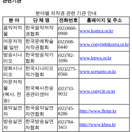
관련기관
분야별 저작권 관련 기관 안내
분 야
단 체 명
전화번호
홈페이지 및 주소
음악저작
한국음악저작
(02)3660-
www.komca.or.kr
0900
물
권협회
어문저작
한국문예학술
(02)508-
www.copyrightkorea.or.kr
0440
물 일반
저작권협회
방송시나
한국방송작가
(02)782-
www.ktrwa.or.kr
1696
리오
협회
영화시나
한국시나리오
(02)2275-
www.scenario.or.kr
0566
리오
작가협회
어문저작
물
한국복사전송
(02)733-
www.copycle.or.kr
9032
(복사, 전
권관리센터
송)
음악실연
한국음악실연
(02)745-
http://www.fkmp.kr
8286
자
자연합회
방송실연
한국방송실연
(02)784-
http://www.kbpa.kr
3411
자
자협회