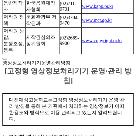
음반제작
한국음원제작
(02)711-
www.kapp.or.kr
9731
자
자협회
저작권 정
문화관광부 저
(02)3704-
www.mct.go.kr
9470
책
작권과
저작권 상
담,
저작권심의조
(02)2669-
www.copyright.or.kr
9900
분쟁조정,
정위원회
등록
영상정보처리기기운영관리방침
[고정형 영상정보처리기기 운영·관리 방
침]
대전대성고등학교는고정형 영상정보처리기기 운영·관
리 방침을 통해 본 기관에서 처리하는 영상정보가 어떠
한용도와 방식으로 이용 관리되고 있는지 알려드립니
다.