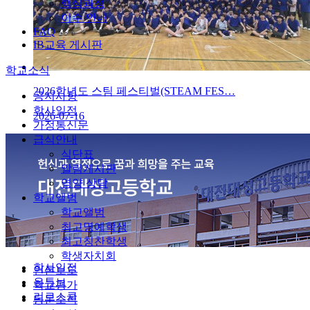
핵심과정
이수 안내
FAQ
IB교육 게시판
학교소식
2026학년도 스팀 페스티벌(STEAM FES…
공지사항
학사일정
2026-07-16
가정통신문
급식안내
식단표
알림게시판
영양 상담
학교앨범
학교앨범
최고명예학생
최고칭찬학생
학생자치회
학사일정
언론보도
유튜브
학교평가
리로스쿨
동문소식