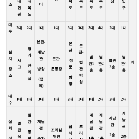
내
내
복
복
복
복
장
입
소
터
현
복
도
도
도
도
구
관
도
대
2대
2대
1대
1대
3대
3대
3대
4대
2대
1대
수
본관-
본
본
평
관
설
계남
관-
가
별
별
별
치
관
본관-
서
-정
별관
별
계
관1
관2
관4
관
고
문
3층
장
방향
운동장
관
층
층
층
리
소
방
방
실
(언
향
향
덕)
대
1대
1대
3대
1대
2대
1대
1대
2대
2대
2대
수
계
별
계
계
계남
남
설
관
계남
남
남
별
관
관
급
조
치
관
관
관
관
조리실
동
식
리
2층
옥
뒤편
2층
장
편
주차
1층
1층