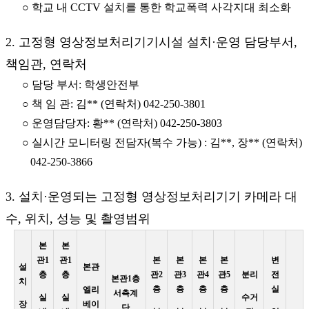
○ 학교 내 CCTV 설치를 통한 학교폭력 사각지대 최소화
2. 고정형 영상정보처리기기시설 설치·운영 담당부서,
책임관, 연락처
○ 담당 부서: 학생안전부
○ 책 임 관: 김** (연락처) 042-250-3801
○ 운영담당자: 황** (연락처) 042-250-3803
○ 실시간 모니터링 전담자(복수 가능) : 김**, 장** (연락처)
042-250-3866
3. 설치·운영되는 고정형 영상정보처리기기 카메라 대
수, 위치, 성능 및 촬영범위
본
본
관1
관1
본
본
본
본
변
설
본관
층
층
관2
관3
관4
관5
분리
전
본관1층
치
층
층
층
층
실
엘리
서측계
실
실
수거
장
베이
단