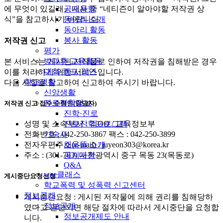
공지사항
에 무엇이 있길래』내용 중 “네티즌이 알아야할 저작권 상
동아리 소개
식”을 참고하시기 바랍니다.
동아리 활동
봉사 활동
저작권 신고
평가
방과후 교육활동
본 서비스는 게시된 저작물로 인하여 저작권을 침해받은 경우
대회·캠프·강연
이를 처리하기 위한 서비스입니다.
학교생활
다음 사항을 참고하여 신고하여 주시기 바랍니다.
신앙생활
진로진학정보
저작권 신고 접수 수령인(담당자)
진학·진로
진로진학프로그램
성명 및 소속부서 : 김OO / 교육정보부
기숙사
전화번호 : 042-250-3867 팩스 : 042-250-3899
채움뜰 소개
전자우편주소(e-mail) : juyeon303@korea.kr
공지사항
주소 : (301-783) 대전광역시 중구 목동 23(목동로)
Q&A
wee클래스
게시중단요청신청
학교폭력 및 성폭력 신고센터
정보공개
게시중단요청 : 게시된 저작물에 의해 권리를 침해당하
정보공개
였다고 판단되면 해당 절차에 따라서 게시중단을 요청합
정보공개제도 안내
니다.