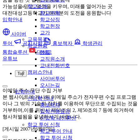
가능성을 믿고, 열정을 키우며, 미래를 열어가는 곳
학교소개
대전대성고등학교가 여러분의 도전을 응원합니다
학교연혁
입학안내
학교상징
학교헌장
교가
사이버
교육목표
투어
공지사항
홍보책자
학생관리
학교현황
통합솔루션
대성고
현황
유튜브
교직원소개
교내전화번호
캠퍼스안내
Top
사이버투어
오시는길
이메일 주소 무단 수집 거부
입학안내
본 웹사이트에 게시된 이메일 주소가 전자우편 수집 프로그램
신입학 안내
이나 그 밖의 기술적 장치를 이용하여 무단으로 수집되는 것을
홍보책자
거부하며,이를 위반시 제50조의 2, 제50조의 7 등에 의거하여
입학전형요강
형사처벌됨을 유념하시기 바랍니다.
신입학 내신환산
학교 투어 신청
[게시일 2007년6월07일]
학교 투어 안내
학교 투어 신청