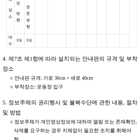
장
정
장
방
문
소
향
방
향
대
1대
1대
수
4. 제7조 제1항에 따라 설치되는 안내판의 규격 및 부착
장소
○ 안내판 규격: 가로 30cm × 세로 40cm
○ 부착장소: 운동장 입구
5. 정보주체의 권리행사 및 불복수단에 관한 내용, 절차
및 방법
○ 정보주체가 개인영상정보에 대하여 열람 또는 존재확인,
삭제를 요구하는 경우 지체없이 필요한 조치를 취해야
함.