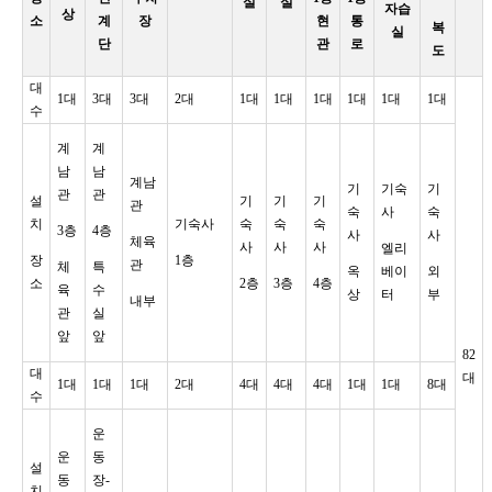
실
실
자습
상
소
계
장
현
통
복
실
단
관
로
도
대
1대
3대
3대
2대
1대
1대
1대
1대
1대
1대
수
계
계
남
남
계남
기
기숙
기
관
관
설
기
기
기
관
숙
사
숙
치
기숙사
숙
숙
숙
3층
4층
사
사
체육
사
사
사
엘리
장
1층
관
체
특
옥
베이
외
소
2층
3층
4층
육
수
상
터
부
내부
관
실
앞
앞
82
대
대
1대
1대
1대
2대
4대
4대
4대
1대
1대
8대
수
운
운
동
설
동
장-
치