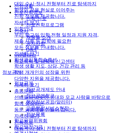
대입 수시·정시 전형부터 진로 탐색까지
신앙생활
학생의 꿈을 현실로 이어주는
진로진학정보
진학 정보를 제공합니다.
진학·진로
자세히 보기
진로진학프로그램
입학안내
기숙사
우리 학교의 입학 전형 일정과 지원 자격,
채움뜰 소개
제출 서류 등 입학에 필요한
공지사항
모든 정보를 안내합니다.
Q&A
자세히 보기
wee클래스
학생관리통합솔루션
학교폭력 및 성폭력 신고센터
학생 생활 지도, 상담, 건강 관리 등
학생 개개인의 성장을 위한
정보공개
다양한 지원을 제공합니다.
정보공개
자세히 보기
정보공개제도 안내
총동문회
정보공개청구
선배들의 따뜻한 유대와 모교 사랑을 바탕으로
행정정보공표(알리미)
함께 성장하는
교육행정서비스현장
동문 공동체를 만들어 갑니다.
정보목록
자세히 보기
학교운영위원회
진학정보
학교발전기금
대입 수시·정시 전형부터 진로 탐색까지