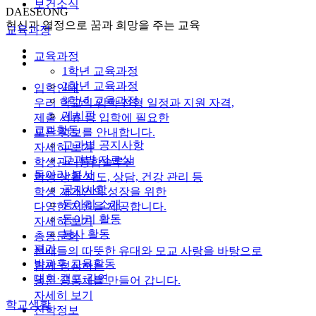
보건소식
DAESEONG
헌신과 열정으로 꿈과 희망을 주는 교육
교육과정
교육과정
1학년 교육과정
2학년 교육과정
입학안내
3학년 교육과정
우리 학교의 입학 전형 일정과 지원 자격,
게시판
제출 서류 등 입학에 필요한
교과활동
모든 정보를 안내합니다.
교과별 공지사항
자세히 보기
교과별 자료실
학생관리통합솔루션
동아리·봉사
학생 생활 지도, 상담, 건강 관리 등
공지사항
학생 개개인의 성장을 위한
동아리 소개
다양한 지원을 제공합니다.
동아리 활동
자세히 보기
봉사 활동
총동문회
평가
선배들의 따뜻한 유대와 모교 사랑을 바탕으로
방과후 교육활동
함께 성장하는
대회·캠프·강연
동문 공동체를 만들어 갑니다.
자세히 보기
학교생활
진학정보