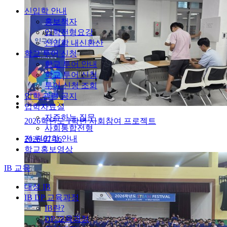
신입학 안내
홍보책자
입학전형요강
신입학 내신환산
학교 투어 신청
학교 투어 안내
학교 투어 신청
투어 신청 조회
입학 관련 공지
입학자료실
자주하는 질문
2026학년도 1학년 사회참여 프로젝트
사회통합전형
전·편입학 안내
2026-07-16
학교홍보영상
IB 교육
대성 IB
IB DP 교육과정
IB란?
DP 교육과정