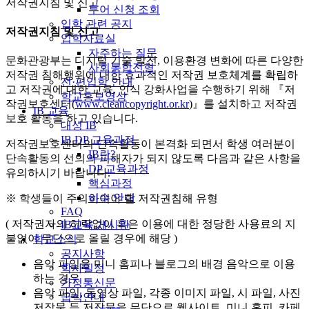
저작권지침 및 신고
투어 신청 조회
입학 관련 공지
저작권지침 및 신고
입학자료실
자주하는 질문
문화관광부는 디지털 기술 발전, 이용환경 변화에 따른 다양한
사회통합전형
저작권 침해행위에 대한 효과적인 저작권 보호체계를 확립하
전·편입학 안내
고 저작권에 대한 교육, 인식 강화사업을 수행하기 위해 『저
학교홍보영상
작권보호센터(
www.cleancopyright.or.kr
)』를 설치하고 저작권
IB 교육
보호 활동을 하고 있습니다.
대성 IB
IB DP 교육과정
저작권보호센터의 단속활동이 본격화 되면서 학생 여러분이
IB란?
단속활동의 선의의 피해자가 되지 않도록 다음과 같은 사항을
DP 교육과정
유의하시기 바랍니다.
핵심과정
이수 안내
※ 학생들이 주의하여야 할 저작권침해 유형
FAQ
( 저작권자의 허락없이 혹은 이용에 대한 정당한 사용료의 지
IB교육 게시판
불없이 무단으로 올릴 경우에 해당 )
학교소식
공지사항
음악 파일을 미니 홈피나 블로그의 배경 음악으로 이용
학사일정
하는 경우
가정통신문
음악 파일, 동영상 파일, 각종 이미지 파일, 시 파일, 사진
급식안내
저작물 등 저작물을 무단으로 웹사이트, 미니 홈피, 카페,