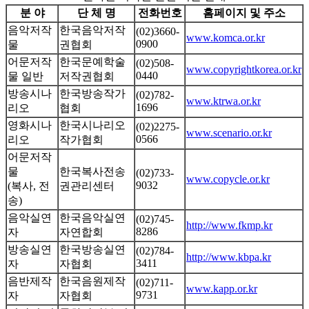
분 야
단 체 명
전화번호
홈페이지 및 주소
음악저작
한국음악저작
(02)3660-
www.komca.or.kr
0900
물
권협회
어문저작
한국문예학술
(02)508-
www.copyrightkorea.or.kr
0440
물 일반
저작권협회
방송시나
한국방송작가
(02)782-
www.ktrwa.or.kr
1696
리오
협회
영화시나
한국시나리오
(02)2275-
www.scenario.or.kr
0566
리오
작가협회
어문저작
물
한국복사전송
(02)733-
www.copycle.or.kr
9032
(복사, 전
권관리센터
송)
음악실연
한국음악실연
(02)745-
http://www.fkmp.kr
8286
자
자연합회
방송실연
한국방송실연
(02)784-
http://www.kbpa.kr
3411
자
자협회
음반제작
한국음원제작
(02)711-
www.kapp.or.kr
9731
자
자협회