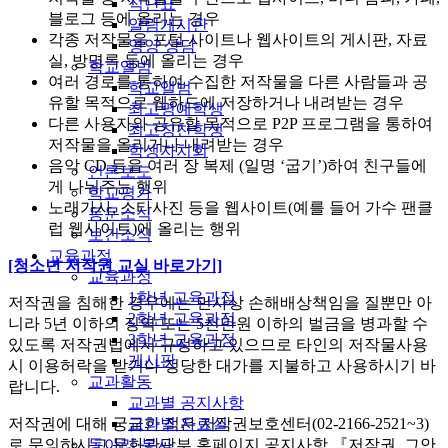
식단표
블로그 등에 올리는 경우
알림게시판
각종 저작물을 포털 사이트나 웹사이트의 게시판, 자료
영양 상담
실, 방명록 등에 올리는 경우
학교앨범
여러 경로를 통하여 수집한 저작물을 다른 사람들과 공
학교앨범
유할 목적으로 웹하드에 저장하거나 내려받는 경우
최고명예학생
다른 사용자와 공유할 목적으로 P2P 프로그램을 통하여
최고칭찬학생
저작물을 올리거나 내려받는 경우
학생자치회
음악 CD 등을 여러 장 복제 (일명 ‘굽기’)하여 친구들에
언론보도
게 나눠주는 행위
학교평가
노래가사, 스타사진 등을 웹사이트(예를 들어 가수 팬클
동문소식
럽 웹사이트)에 올리는 행위
보건소식
교육과정
[청소년 저작권 교실 바로가기]
교육과정
1학년 교육과정
저작권을 침해한 경우에는 민사상 손해배상책임을 질뿐만 아
2학년 교육과정
니라 5년 이하의 징역 또는 5천만원 이하의 벌금을 병과할 수
3학년 교육과정
있도록 저작권법에서 규정하고 있으므로 타인의 저작물사용
게시판
시 이용허락을 받거나 정당한 대가를 지불하고 사용하시기 바
교과활동
랍니다.
교과별 공지사항
교과별 자료실
저작권에 대해 궁금한 점은 저작권보호센터(02-2166-2521~3)
동아리·봉사
로 문의하시고 문화관광부 홈페이지 공지사항 『저작권, 그안