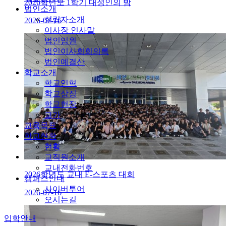
2026학년도 1학기 대성인의 밤
법인소개
설립자소개
2026-07-16
이사장 인사말
법인임원
법인이사회회의록
법인예결산
학교소개
학교연혁
학교상징
학교헌장
교가
교육목표
학교현황
현황
교직원소개
교내전화번호
2026학년도 교내 E-스포츠 대회
캠퍼스안내
사이버투어
2026-07-16
오시는길
입학안내