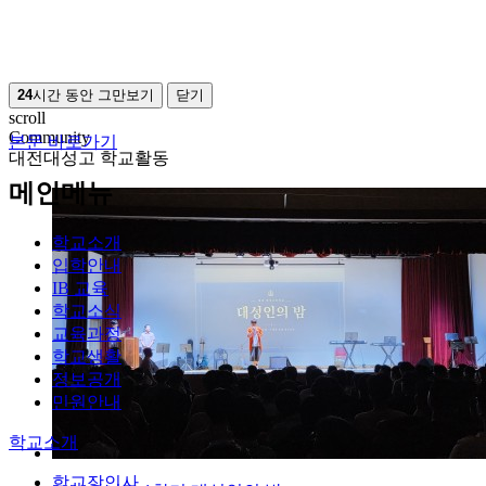
24
시간 동안 그만보기
닫기
scroll
Community
본문 바로가기
대전대성고 학교활동
메인메뉴
학교소개
입학안내
IB 교육
학교소식
교육과정
학교생활
정보공개
민원안내
학교소개
학교장인사