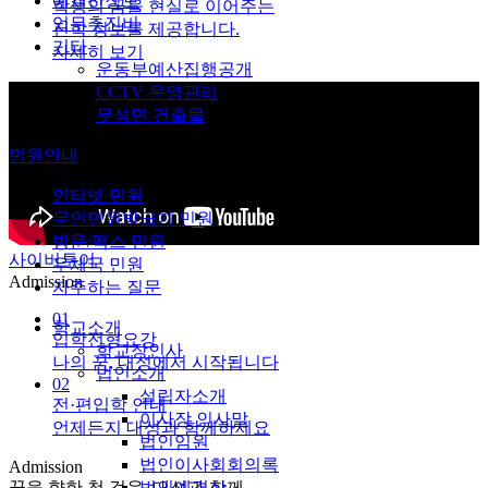
예결산정보
학생의 꿈을 현실로 이어주는
업무추진비
진학 정보를 제공합니다.
기타
자세히 보기
운동부예산집행공개
CCTV 운영관리
무석면 건출물
민원안내
인터넷 민원
무인민원발급기 민원
방문/팩스 민원
사이버투어
우체국 민원
Admission
자주하는 질문
01
학교소개
입학전형요강
학교장인사
나의 꿈, 대성에서 시작됩니다
법인소개
02
설립자소개
전·편입학 안내
이사장 인사말
언제든지 대성과 함께하세요
법인임원
법인이사회회의록
Admission
꿈을 향한 첫 걸음, 대성과 함께
법인예결산