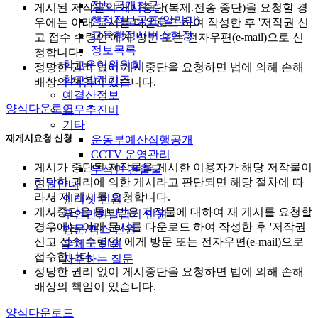
정보공개청구
게시된 저작물의 게시중단(복제.전송 중단)을 요청할 경
행정정보공표(알리미)
우에는 아래 문서를 다운로드 하여 작성한 후 '저작권 신
교육행정서비스현장
고 접수 수령인'에게 방문 또는 전자우편(e-mail)으로 신
정보목록
청합니다.
학교운영위원회
정당한 권리 없이 게시중단을 요청하면 법에 의해 손해
학교발전기금
배상의 책임이 있습니다.
예결산정보
양식다운로드
업무추진비
기타
재게시요청 신청
운동부예산집행공개
CCTV 운영관리
게시가 중단된 저작물을 게시한 이용자가 해당 저작물이
무석면 건출물
정당한 권리에 의한 게시라고 판단되면 해당 절차에 따
민원안내
라서 재 게시를 요청합니다.
인터넷 민원
게시중단을 통보받은 저작물에 대하여 재 게시를 요청할
무인민원발급기 민원
경우에는 아래 문서를 다운로드 하여 작성한 후 '저작권
방문/팩스 민원
신고 접수 수령인' 에게 방문 또는 전자우편(e-mail)으로
우체국 민원
접수합니다.
자주하는 질문
정당한 권리 없이 게시중단을 요청하면 법에 의해 손해
배상의 책임이 있습니다.
양식다운로드