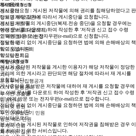
정보공개
게시중단요청신청
게시중단요청 : 게시된 저작물에 의해 권리를 침해당하였다고 판
정보공개
단되면 해당 절차에 따라서 게시중단을 요청합니다.
정보공개제도 안내
게시된 저작물의 게시중단(복제.전송 중단)을 요청할 경우에는
정보공개청구
아래 문서를 다운로드 하여 작성한 후 '저작권 신고 접수 수령
행정정보공표(알리미)
인'에게 방문 또는 전자우편(e-mail)으로 신청합니다.
교육행정서비스현장
정당한 권리 없이 게시중단을 요청하면 법에 의해 손해배상의 책
정보목록
임이 있습니다.
학교운영위원회
양식다운로드
학교발전기금
재게시요청 신청
예결산정보
게시가 중단된 저작물을 게시한 이용자가 해당 저작물이 정당한
업무추진비
권리에 의한 게시라고 판단되면 해당 절차에 따라서 재 게시를
기타
요청합니다.
운동부예산집행공개
게시중단을 통보받은 저작물에 대하여 재 게시를 요청할 경우에
CCTV 운영관리
는 아래 문서를 다운로드 하여 작성한 후 '저작권 신고 접수 수령
무석면 건출물
인' 에게 방문 또는 전자우편(e-mail)으로 접수합니다.
민원안내
정당한 권리 없이 게시중단을 요청하면 법에 의해 손해배상의 책
인터넷 민원
임이 있습니다.
무인민원발급기 민원
양식다운로드
방문/팩스 민원
본 서비스는 게시된 저작물로 인하여 저작권을 침해받은 경우 이
우체국 민원
를 처리하기 위한 서비스입니다.
자주하는 질문