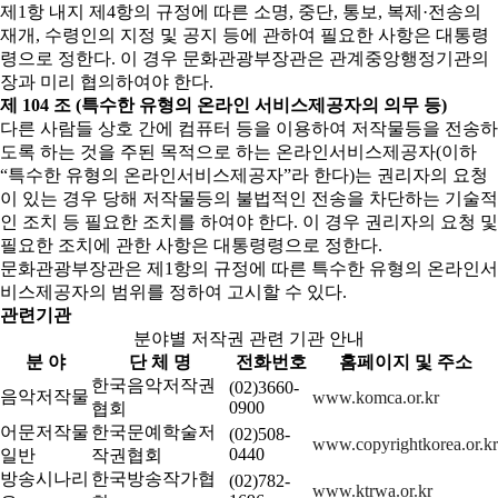
제1항 내지 제4항의 규정에 따른 소명, 중단, 통보, 복제·전송의
재개, 수령인의 지정 및 공지 등에 관하여 필요한 사항은 대통령
령으로 정한다. 이 경우 문화관광부장관은 관계중앙행정기관의
장과 미리 협의하여야 한다.
제 104 조 (특수한 유형의 온라인 서비스제공자의 의무 등)
다른 사람들 상호 간에 컴퓨터 등을 이용하여 저작물등을 전송하
도록 하는 것을 주된 목적으로 하는 온라인서비스제공자(이하
“특수한 유형의 온라인서비스제공자”라 한다)는 권리자의 요청
이 있는 경우 당해 저작물등의 불법적인 전송을 차단하는 기술적
인 조치 등 필요한 조치를 하여야 한다. 이 경우 권리자의 요청 및
필요한 조치에 관한 사항은 대통령령으로 정한다.
문화관광부장관은 제1항의 규정에 따른 특수한 유형의 온라인서
비스제공자의 범위를 정하여 고시할 수 있다.
관련기관
분야별 저작권 관련 기관 안내
분 야
단 체 명
전화번호
홈페이지 및 주소
한국음악저작권
(02)3660-
음악저작물
www.komca.or.kr
0900
협회
어문저작물
한국문예학술저
(02)508-
www.copyrightkorea.or.kr
0440
일반
작권협회
방송시나리
한국방송작가협
(02)782-
www.ktrwa.or.kr