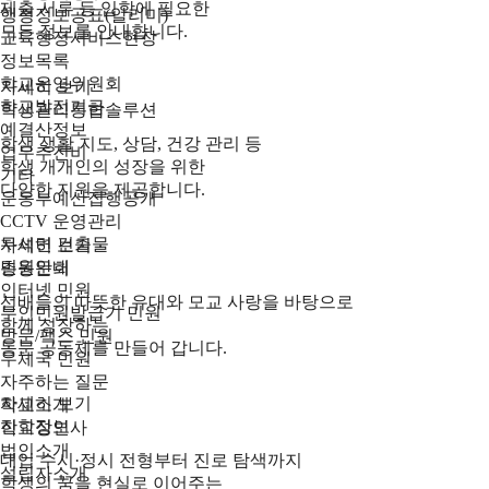
제출 서류 등 입학에 필요한
행정정보공표(알리미)
모든 정보를 안내합니다.
교육행정서비스현장
정보목록
학교운영위원회
자세히 보기
학교발전기금
학생관리통합솔루션
예결산정보
학생 생활 지도, 상담, 건강 관리 등
업무추진비
학생 개개인의 성장을 위한
기타
다양한 지원을 제공합니다.
운동부예산집행공개
CCTV 운영관리
무석면 건출물
자세히 보기
민원안내
총동문회
인터넷 민원
선배들의 따뜻한 유대와 모교 사랑을 바탕으로
무인민원발급기 민원
함께 성장하는
방문/팩스 민원
동문 공동체를 만들어 갑니다.
우체국 민원
자주하는 질문
자세히 보기
학교소개
진학정보
학교장인사
법인소개
대입 수시·정시 전형부터 진로 탐색까지
설립자소개
학생의 꿈을 현실로 이어주는