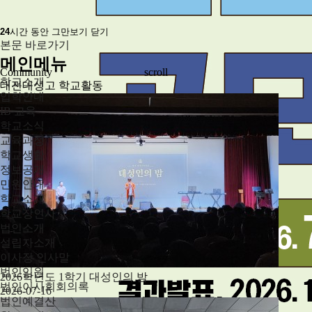
24
시간 동안 그만보기
닫기
본문 바로가기
메인메뉴
Community
scroll
학교소개
대전대성고 학교활동
입학안내
IB 교육
학교소식
교육과정
학교생활
정보공개
민원안내
학교소개
학교장인사
법인소개
설립자소개
이사장 인사말
법인임원
2026학년도 1학기 대성인의 밤
법인이사회회의록
2026-07-16
법인예결산