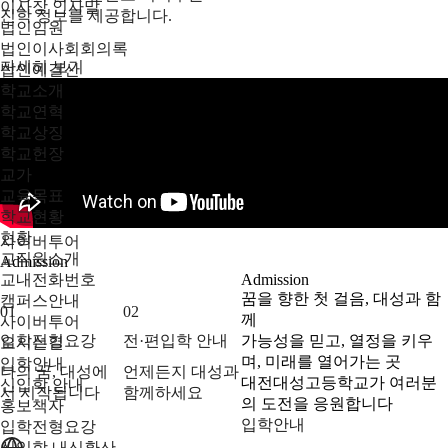
이사장 인사말
진학 정보를 제공합니다.
법인임원
법인이사회회의록
자세히 보기
법인예결산
학교소개
학교연혁
학교상징
학교헌장
교가
교육목표
학교현황
현황
사이버투어
교직원소개
Admission
교내전화번호
Admission
꿈을 향한 첫 걸음, 대성과 함
캠퍼스안내
01
02
께
사이버투어
입학전형요강
전·편입학 안내
가능성을 믿고, 열정을 키우
오시는길
며, 미래를 열어가는 곳
입학안내
나의 꿈, 대성에
언제든지 대성과
대전대성고등학교가 여러분
신입학 안내
서 시작됩니다
함께하세요
의 도전을 응원합니다
홍보책자
입학안내
입학전형요강
신입학 내신환산