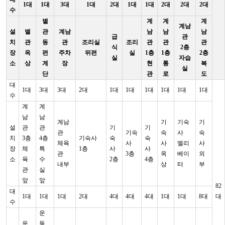
1대
1대
3대
1대
2대
1대
1대
2대
2대
2대
수
별
계
계
계
계남
설
별
관
계남
남
남
남
급
관
치
관
동
관
조리실
조리
관
관
관
식
2층
장
옥
편
주차
뒤편
실
1층
1층
2층
실
자습
소
상
계
장
현
통
복
실
단
관
로
도
대
1대
3대
3대
2대
1대
1대
1대
1대
1대
1대
수
계
계
남
남
계남
기
기숙
기
설
관
관
기
기
관
기숙
숙
사
숙
치
3층
4층
기숙사
숙
숙
체육
사
사
엘리
사
장
체
특
1층
사
사
관
3층
옥
베이
외
소
육
수
2층
4층
내부
상
터
부
관
실
앞
앞
82
대
1대
1대
1대
2대
4대
4대
4대
1대
1대
8대
대
수
운
운
동