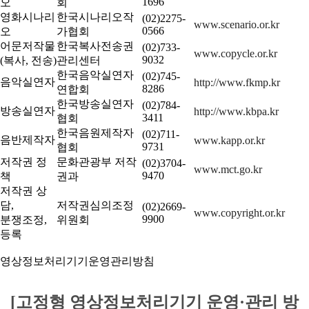
1696
오
회
영화시나리
한국시나리오작
(02)2275-
www.scenario.or.kr
0566
오
가협회
어문저작물
한국복사전송권
(02)733-
www.copycle.or.kr
9032
(복사, 전송)
관리센터
한국음악실연자
(02)745-
음악실연자
http://www.fkmp.kr
8286
연합회
한국방송실연자
(02)784-
방송실연자
http://www.kbpa.kr
3411
협회
한국음원제작자
(02)711-
음반제작자
www.kapp.or.kr
9731
협회
저작권 정
문화관광부 저작
(02)3704-
www.mct.go.kr
9470
책
권과
저작권 상
담,
저작권심의조정
(02)2669-
www.copyright.or.kr
9900
분쟁조정,
위원회
등록
영상정보처리기기운영관리방침
[고정형 영상정보처리기기 운영·관리 방