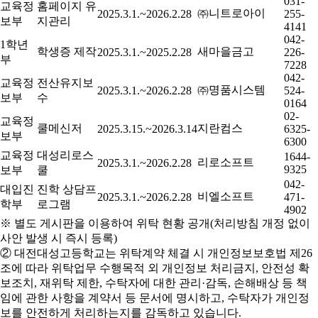
031-
교육정
홈페이지 유
㈜니트로아이
2025.3.1.~2026.2.28
255-
보부
지관리
4141
042-
1학년
학생증 제작
새마을금고
2025.3.1.~2025.2.28
226-
부
7228
042-
교육정
전산유지보
㈜명품시스템
2025.3.1.~2026.2.28
524-
보부
수
0164
02-
교육정
쿨메신저
지란컴스
2025.3.15.~2026.3.14
6325-
보부
6300
교육정
대성리로스
1644-
리로소프트
2025.3.1.~2026.2.28
9325
보부
쿨
042-
대입진
진학 상담프
비엘소프트
2025.3.1.~2026.2.28
471-
학부
로그램
4902
※ 별도 게시판을 이용하여 위탁 현황 공개(처리방침 개정 없이
사안 발생 시 즉시 등록)
② 대전대성고등학교는 위탁계약 체결 시 개인정보보호법 제26
조에 따라 위탁업무 수행목적 외 개인정보 처리금지, 안전성 확
보조치, 재위탁 제한, 수탁자에 대한 관리·감독, 손해배상 등 책
임에 관한 사항을 계약서 등 문서에 명시하고, 수탁자가 개인정
보를 안전하게 처리하는지를 감독하고 있습니다.