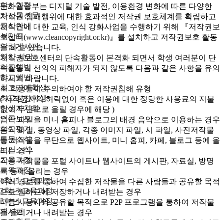
학사일정
문화관광부는 디지털 기술 발전, 이용환경 변화에 따른 다양한
가정통신문
저작권 침해행위에 대한 효과적인 저작권 보호체계를 확립하고
급식안내
저작권에 대한 교육, 인식 강화사업을 수행하기 위해 『저작권보
식단표
호센터(
www.cleancopyright.or.kr
)』를 설치하고 저작권보호 활동
알림게시판
을 하고 있습니다.
영양 상담
저작권보호센터의 단속활동이 본격화 되면서 학생 여러분이 단
학교앨범
속활동의 선의의 피해자가 되지 않도록 다음과 같은 사항을 유의
학교앨범
하시기 바랍니다.
최고명예학생
※ 학생들이 주의하여야 할 저작권침해 유형
최고칭찬학생
( 저작권자의 허락없이 혹은 이용에 대한 정당한 사용료의 지불
학생자치회
없이 무단으로 올릴 경우에 해당 )
언론보도
음악 파일을 미니 홈피나 블로그의 배경 음악으로 이용하는 경우
학교평가
음악 파일, 동영상 파일, 각종 이미지 파일, 시 파일, 사진저작물
동문소식
등 저작물을 무단으로 웹사이트, 미니 홈피, 카페, 블로그 등에 올
보건소식
리는 경우
교육과정
각종 저작물을 포털 사이트나 웹사이트의 게시판, 자료실, 방명
교육과정
록 등에 올리는 경우
1학년 교육과정
여러 경로를 통하여 수집한 저작물을 다른 사람들과 공유할 목적
2학년 교육과정
으로 웹하드에 저장하거나 내려받는 경우
3학년 교육과정
다른 사용자와 공유할 목적으로 P2P 프로그램을 통하여 저작물
게시판
을 올리거나 내려받는 경우