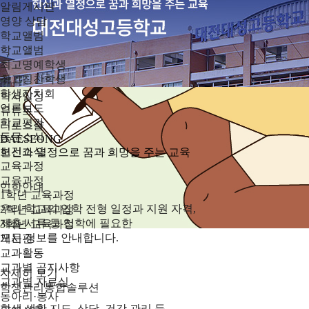
알림게시판
영양 상담
학교앨범
학교앨범
최고명예학생
최고칭찬학생
학생자치회
학사일정
언론보도
유튜브
학교평가
리로스쿨
동문소식
DAESEONG
보건소식
헌신과 열정으로 꿈과 희망을 주는 교육
교육과정
교육과정
입학안내
1학년 교육과정
우리 학교의 입학 전형 일정과 지원 자격,
2학년 교육과정
제출 서류 등 입학에 필요한
3학년 교육과정
모든 정보를 안내합니다.
게시판
교과활동
교과별 공지사항
자세히 보기
교과별 자료실
학생관리통합솔루션
동아리·봉사
학생 생활 지도, 상담, 건강 관리 등