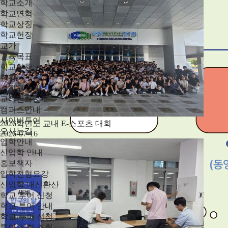
학교소개
학교연혁
학교상징
학교헌장
교가
교육목표
학교현황
현황
교직원소개
교내전화번호
캠퍼스안내
사이버투어
2026학년도 교내 E-스포츠 대회
오시는길
2026-07-16
입학안내
신입학 안내
홍보책자
입학전형요강
신입학 내신환산
학교 투어 신청
학교 투어 안내
학교 투어 신청
투어 신청 조회