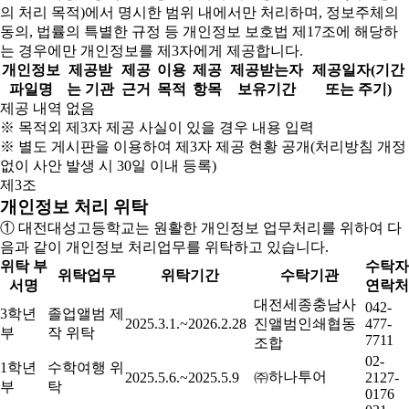
의 처리 목적)에서 명시한 범위 내에서만 처리하며, 정보주체의
동의, 법률의 특별한 규정 등 개인정보 보호법 제17조에 해당하
는 경우에만 개인정보를 제3자에게 제공합니다.
개인정보
제공받
제공
이용
제공
제공받는자
제공일자(기간
파일명
는 기관
근거
목적
항목
보유기간
또는 주기)
제공 내역 없음
※ 목적외 제3자 제공 사실이 있을 경우 내용 입력
※ 별도 게시판을 이용하여 제3자 제공 현황 공개(처리방침 개정
없이 사안 발생 시 30일 이내 등록)
제3조
개인정보 처리 위탁
① 대전대성고등학교는 원활한 개인정보 업무처리를 위하여 다
음과 같이 개인정보 처리업무를 위탁하고 있습니다.
위탁 부
수탁자
위탁업무
위탁기간
수탁기관
서명
연락처
대전세종충남사
042-
3학년
졸업앨범 제
2025.3.1.~2026.2.28
진앨범인쇄협동
477-
부
작 위탁
7711
조합
02-
1학년
수학여행 위
㈜하나투어
2025.5.6.~2025.5.9
2127-
부
탁
0176