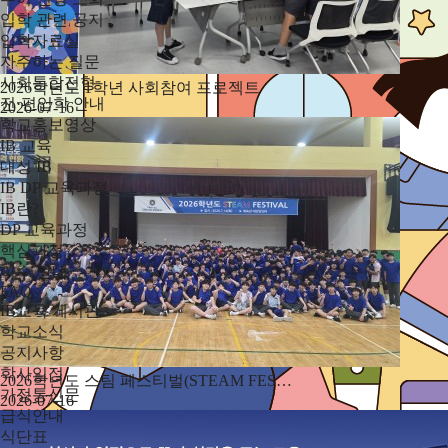
입학 관련 공지
입학자료실
자주하는 질문
사회통합전형
2026학년도 1학년 사회참여 프로젝트
전·편입학 안내
2026-07-16
학교홍보영상
IB 교육
대성 IB
IB DP 교육과정
IB란?
DP 교육과정
핵심과정
이수 안내
FAQ
IB교육 게시판
학교소식
공지사항
학사일정
2026학년도 스팀 페스티벌(STEAM FES…
가정통신문
2026-07-16
급식안내
식단표