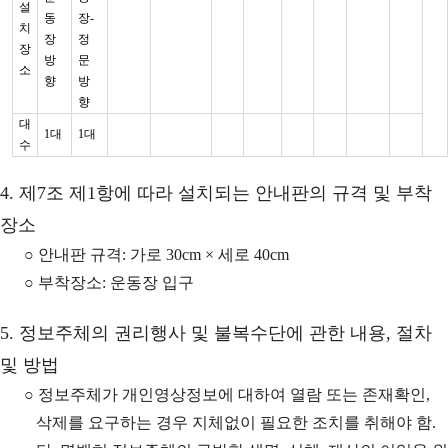
설
동
장-
치
장
정
장
방
문
소
향
방
향
대
1대
1대
수
4. 제7조 제1항에 따라 설치되는 안내판의 규격 및 부착
장소
○ 안내판 규격: 가로 30cm × 세로 40cm
○ 부착장소: 운동장 입구
5. 정보주체의 권리행사 및 불복수단에 관한 내용, 절차
및 방법
○ 정보주체가 개인영상정보에 대하여 열람 또는 존재확인,
삭제를 요구하는 경우 지체없이 필요한 조치를 취해야 함.