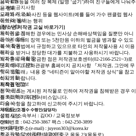
교과활동
음악 CD 등을 여러 장 복제 (일명 ‘굽기’)하여 친구들에게 나눠주
교과별 공지사항
는 행위
교과별 자료실
노래가사, 스타사진 등을 웹사이트(예를 들어 가수 팬클럽 웹사
동아리·봉사
이트)에 올리는 행위
공지사항
[청소년 저작권 교실 바로가기]
동아리 소개
저작권을 침해한 경우에는 민사상 손해배상책임을 질뿐만 아니
동아리 활동
라 5년 이하의 징역 또는 5천만원 이하의 벌금을 병과할 수 있도
봉사 활동
록 저작권법에서 규정하고 있으므로 타인의 저작물사용 시 이용
평가
허락을 받거나 정당한 대가를 지불하고 사용하시기 바랍니다.
방과후 교육활동
저작권에 대해 궁금한 점은 저작권보호센터(02-2166-2521~3)로
대회·캠프·강연
문의하시고 문화관광부 홈페이지 공지사항 『저작권, 그안에 무
학교생활
엇이 있길래』내용 중 “네티즌이 알아야할 저작권 상식”을 참고
신앙생활
하시기 바랍니다.
진로진학정보
저작권 신고
진학·진로
본 서비스는 게시된 저작물로 인하여 저작권을 침해받은 경우 이
진로진학프로그램
를 처리하기 위한 서비스입니다.
기숙사
다음 사항을 참고하여 신고하여 주시기 바랍니다.
채움뜰 소개
저작권 신고 접수 수령인(담당자)
성명 및 소속부서 : 김OO / 교육정보부
공지사항
Q&A
전화번호 : 042-250-3867 팩스 : 042-250-3899
wee클래스
전자우편주소(e-mail) : juyeon303@korea.kr
학교폭력 및 성폭력 신고센터
주소 : (301-783) 대전광역시 중구 목동 23(목동로)