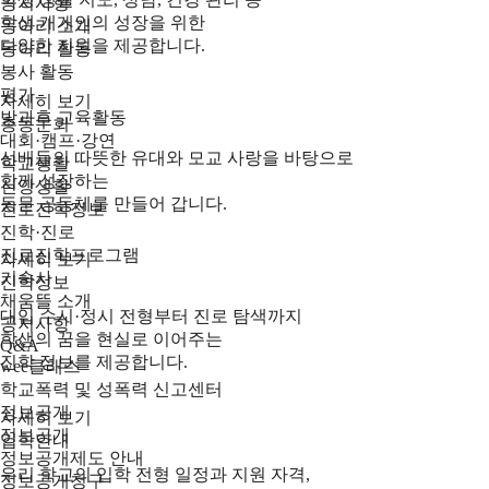
공지사항
학생 개개인의 성장을 위한
동아리 소개
다양한 지원을 제공합니다.
동아리 활동
봉사 활동
평가
자세히 보기
방과후 교육활동
총동문회
대회·캠프·강연
선배들의 따뜻한 유대와 모교 사랑을 바탕으로
학교생활
함께 성장하는
신앙생활
동문 공동체를 만들어 갑니다.
진로진학정보
진학·진로
진로진학프로그램
자세히 보기
기숙사
진학정보
채움뜰 소개
대입 수시·정시 전형부터 진로 탐색까지
공지사항
학생의 꿈을 현실로 이어주는
Q&A
진학 정보를 제공합니다.
wee클래스
학교폭력 및 성폭력 신고센터
정보공개
자세히 보기
정보공개
입학안내
정보공개제도 안내
우리 학교의 입학 전형 일정과 지원 자격,
정보공개청구