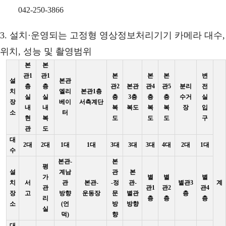
042-250-3866
3. 설치·운영되는 고정형 영상정보처리기기 카메라 대수,
위치, 성능 및 촬영범위
본
본
관1
관1
본
본
본
변
설
본관
층
층
관2
본관
관4
관5
분리
전
치
엘리
본관1층
실
실
층
3층
층
층
수거
실
장
베이
서측계단
내
내
복
복도
복
복
장
입
소
터
현
복
도
도
도
구
관
도
대
2대
2대
1대
1대
3대
3대
3대
4대
2대
1대
수
본관-
본
평
설
계남
관
본
가
별
별
별
치
서
관
본관-
-정
관-
별관3
계
관
관1
관2
관4
장
고
방향
운동장
문
별관
층
리
층
층
층
소
(언
방
방향
실
덕)
향
대