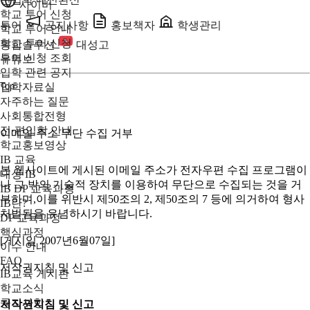
사이버
학교 투어 신청
투어
공지사항
홍보책자
학생관리
학교 투어 안내
학교 투어 신청
통합솔루션
대성고
투어 신청 조회
유튜브
입학 관련 공지
입학자료실
Top
자주하는 질문
사회통합전형
전·편입학 안내
이메일 주소 무단 수집 거부
학교홍보영상
IB 교육
본 웹사이트에 게시된 이메일 주소가 전자우편 수집 프로그램이
대성 IB
나 그 밖의 기술적 장치를 이용하여 무단으로 수집되는 것을 거
IB DP 교육과정
부하며,이를 위반시 제50조의 2, 제50조의 7 등에 의거하여 형사
IB란?
처벌됨을 유념하시기 바랍니다.
DP 교육과정
핵심과정
[게시일 2007년6월07일]
이수 안내
FAQ
저작권지침 및 신고
IB교육 게시판
학교소식
공지사항
저작권지침 및 신고