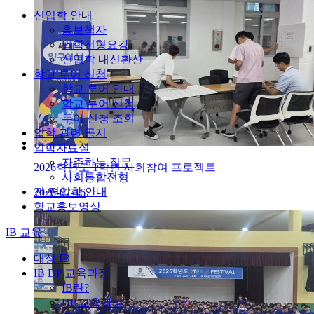
신입학 안내
홍보책자
입학전형요강
신입학 내신환산
학교 투어 신청
학교 투어 안내
학교 투어 신청
투어 신청 조회
입학 관련 공지
입학자료실
자주하는 질문
2026학년도 1학년 사회참여 프로젝트
사회통합전형
전·편입학 안내
2026-07-16
학교홍보영상
IB 교육
대성 IB
IB DP 교육과정
IB란?
DP 교육과정