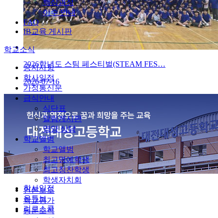
핵심과정
이수 안내
FAQ
IB교육 게시판
학교소식
2026학년도 스팀 페스티벌(STEAM FES…
공지사항
학사일정
2026-07-16
가정통신문
급식안내
식단표
알림게시판
영양 상담
학교앨범
학교앨범
최고명예학생
최고칭찬학생
학생자치회
학사일정
언론보도
유튜브
학교평가
리로스쿨
동문소식