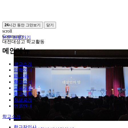
24
시간 동안 그만보기
닫기
scroll
Community
본문 바로가기
대전대성고 학교활동
메인메뉴
학교소개
입학안내
IB 교육
학교소식
교육과정
학교생활
정보공개
민원안내
학교소개
학교장인사