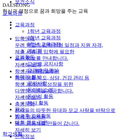
보건소식
DAESEONG
헌신과 열정으로 꿈과 희망을 주는 교육
교육과정
교육과정
1학년 교육과정
2학년 교육과정
입학안내
3학년 교육과정
우리 학교의 입학 전형 일정과 지원 자격,
게시판
제출 서류 등 입학에 필요한
교과활동
모든 정보를 안내합니다.
교과별 공지사항
자세히 보기
교과별 자료실
학생관리통합솔루션
동아리·봉사
학생 생활 지도, 상담, 건강 관리 등
공지사항
학생 개개인의 성장을 위한
동아리 소개
다양한 지원을 제공합니다.
동아리 활동
자세히 보기
봉사 활동
총동문회
평가
선배들의 따뜻한 유대와 모교 사랑을 바탕으로
방과후 교육활동
함께 성장하는
대회·캠프·강연
동문 공동체를 만들어 갑니다.
자세히 보기
학교생활
진학정보