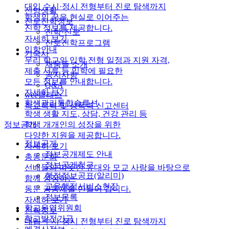
대입 수시·정시 전형부터 진로 탐색까지
신앙생활
학생의 꿈을 현실로 이어주는
진로진학정보
진학 정보를 제공합니다.
진학·진로
자세히 보기
진로진학프로그램
입학안내
기숙사
우리 학교의 입학 전형 일정과 지원 자격,
채움뜰 소개
제출 서류 등 입학에 필요한
공지사항
모든 정보를 안내합니다.
Q&A
자세히 보기
wee클래스
학생관리통합솔루션
학교폭력 및 성폭력 신고센터
학생 생활 지도, 상담, 건강 관리 등
학생 개개인의 성장을 위한
정보공개
다양한 지원을 제공합니다.
정보공개
자세히 보기
정보공개제도 안내
총동문회
정보공개청구
선배들의 따뜻한 유대와 모교 사랑을 바탕으로
행정정보공표(알리미)
함께 성장하는
교육행정서비스현장
동문 공동체를 만들어 갑니다.
정보목록
자세히 보기
학교운영위원회
진학정보
학교발전기금
대입 수시·정시 전형부터 진로 탐색까지