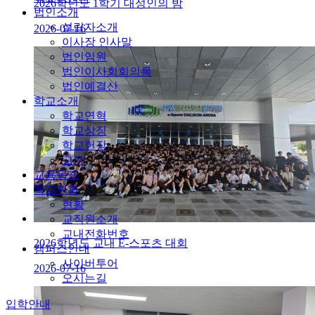
2026학년도 1학기 대성인의 밤
법인소개
설립자소개
2026-07-16
이사장 인사말
법인임원
법인이사회회의록
법인예결산
학교소개
학교연혁
학교상징
학교헌장
교가
교육목표
학교현황
현황
교직원소개
교내전화번호
2026학년도 교내 E-스포츠 대회
캠퍼스안내
사이버투어
2026-07-16
오시는길
입학안내