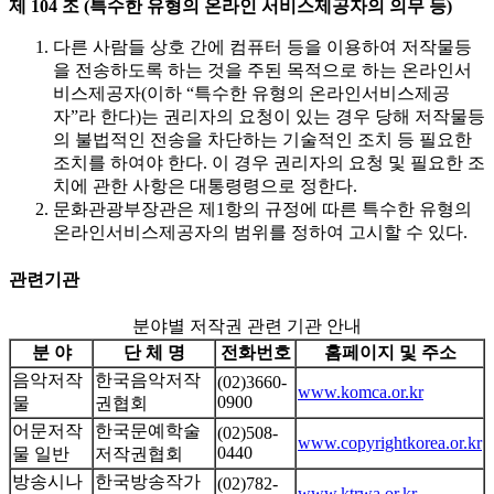
제 104 조 (특수한 유형의 온라인 서비스제공자의 의무 등)
다른 사람들 상호 간에 컴퓨터 등을 이용하여 저작물등
을 전송하도록 하는 것을 주된 목적으로 하는 온라인서
비스제공자(이하 “특수한 유형의 온라인서비스제공
자”라 한다)는 권리자의 요청이 있는 경우 당해 저작물등
의 불법적인 전송을 차단하는 기술적인 조치 등 필요한
조치를 하여야 한다. 이 경우 권리자의 요청 및 필요한 조
치에 관한 사항은 대통령령으로 정한다.
문화관광부장관은 제1항의 규정에 따른 특수한 유형의
온라인서비스제공자의 범위를 정하여 고시할 수 있다.
관련기관
분야별 저작권 관련 기관 안내
분 야
단 체 명
전화번호
홈페이지 및 주소
음악저작
한국음악저작
(02)3660-
www.komca.or.kr
0900
물
권협회
어문저작
한국문예학술
(02)508-
www.copyrightkorea.or.kr
0440
물 일반
저작권협회
방송시나
한국방송작가
(02)782-
www.ktrwa.or.kr