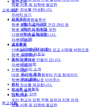
보건소식
제출 서류 등 입학에 필요한
모든 정보를 안내합니다.
교육과정
자세히 보기
교육과정
학생관리통합솔루션
1학년 교육과정
학생 생활 지도, 상담, 건강 관리 등
2학년 교육과정
학생 개개인의 성장을 위한
3학년 교육과정
다양한 지원을 제공합니다.
게시판
자세히 보기
교과활동
총동문회
교과별 공지사항
선배들의 따뜻한 유대와 모교 사랑을 바탕으로
교과별 자료실
함께 성장하는
동아리·봉사
동문 공동체를 만들어 갑니다.
공지사항
자세히 보기
동아리 소개
진학정보
동아리 활동
대입 수시·정시 전형부터 진로 탐색까지
봉사 활동
학생의 꿈을 현실로 이어주는
평가
진학 정보를 제공합니다.
방과후 교육활동
자세히 보기
대회·캠프·강연
입학안내
우리 학교의 입학 전형 일정과 지원 자격,
학교생활
제출 서류 등 입학에 필요한