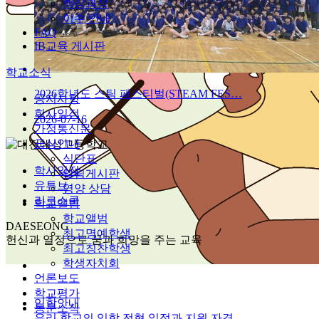
핵심과정
이수 안내
FAQ
IB교육 게시판
학교소식
2026학년도 스팀 페스티벌(STEAM FES…
공지사항
학사일정
2026-07-16
가정통신문
급식안내
식단표
학사일정
알림게시판
유튜브
영양 상담
리로스쿨
학교앨범
학교앨범
DAESEONG
최고명예학생
헌신과 열정으로 꿈과 희망을 주는 교육
최고칭찬학생
학생자치회
언론보도
학교평가
입학안내
동문소식
우리 학교의 입학 전형 일정과 지원 자격,