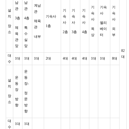
남
남
계남
기
기숙
기
관
관
설
기
기
기
관
숙
사
숙
치
기숙사
숙
숙
숙
3층
4층
사
사
체육
사
사
사
엘리
장
1층
관
체
특
옥
베이
외
소
2층
3층
4층
육
수
상
터
부
내부
관
실
앞
앞
82
대
대
1대
1대
1대
2대
4대
4대
4대
1대
1대
8대
수
운
운
동
설
동
장-
치
장
정
장
방
문
소
향
방
향
대
1대
1대
수