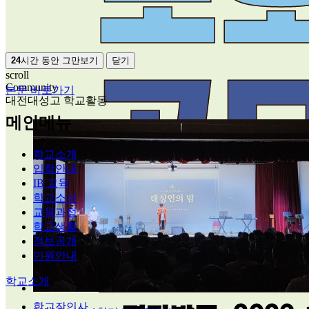
24
시간 동안 그만보기
닫기
scroll
Community
본문 바로가기
대전대성고 학교활동
메인메뉴
학교소개
입학안내
IB 교육
학교소식
교육과정
학교생활
정보공개
민원안내
학교소개
학교장인사