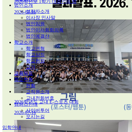
2026학년도 1학기 대성인의 밤
법인소개
설립자소개
2026-07-16
이사장 인사말
법인임원
법인이사회회의록
법인예결산
학교소개
학교연혁
학교상징
학교헌장
교가
교육목표
학교현황
현황
교직원소개
교내전화번호
2026학년도 교내 E-스포츠 대회
캠퍼스안내
사이버투어
2026-07-16
오시는길
입학안내