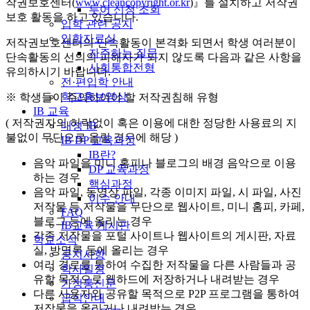
작권보호센터(
www.cleancopyright.or.kr
)』를 설치하고 저작권
투어 신청 조회
보호 활동을 하고 있습니다.
입학 관련 공지
입학자료실
저작권보호센터의 단속활동이 본격화 되면서 학생 여러분이
자주하는 질문
단속활동의 선의의 피해자가 되지 않도록 다음과 같은 사항을
사회통합전형
유의하시기 바랍니다.
전·편입학 안내
학교홍보영상
※ 학생들이 주의하여야 할 저작권침해 유형
IB 교육
( 저작권자의 허락없이 혹은 이용에 대한 정당한 사용료의 지
대성 IB
불없이 무단으로 올릴 경우에 해당 )
IB DP 교육과정
IB란?
음악 파일을 미니 홈피나 블로그의 배경 음악으로 이용
DP 교육과정
하는 경우
핵심과정
음악 파일, 동영상 파일, 각종 이미지 파일, 시 파일, 사진
이수 안내
저작물 등 저작물을 무단으로 웹사이트, 미니 홈피, 카페,
FAQ
블로그 등에 올리는 경우
IB교육 게시판
각종 저작물을 포털 사이트나 웹사이트의 게시판, 자료
학교소식
실, 방명록 등에 올리는 경우
공지사항
여러 경로를 통하여 수집한 저작물을 다른 사람들과 공
학사일정
유할 목적으로 웹하드에 저장하거나 내려받는 경우
가정통신문
다른 사용자와 공유할 목적으로 P2P 프로그램을 통하여
급식안내
저작물을 올리거나 내려받는 경우