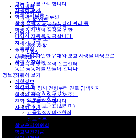
모든 정보를 안내합니다.
신앙생활
자세히 보기
진로진학정보
학생관리통합솔루션
진학·진로
학생 생활 지도, 상담, 건강 관리 등
진로진학프로그램
학생 개개인의 성장을 위한
기숙사
다양한 지원을 제공합니다.
채움뜰 소개
자세히 보기
공지사항
총동문회
Q&A
선배들의 따뜻한 유대와 모교 사랑을 바탕으로
wee클래스
함께 성장하는
학교폭력 및 성폭력 신고센터
동문 공동체를 만들어 갑니다.
자세히 보기
정보공개
진학정보
정보공개
대입 수시·정시 전형부터 진로 탐색까지
정보공개제도 안내
학생의 꿈을 현실로 이어주는
정보공개청구
진학 정보를 제공합니다.
행정정보공표(알리미)
자세히 보기
교육행정서비스현장
정보목록
학교운영위원회
학교발전기금