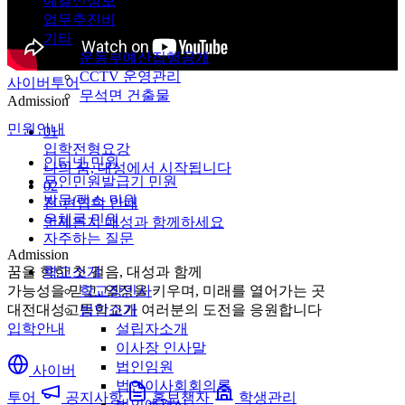
예결산정보
업무추진비
기타
운동부예산집행공개
CCTV 운영관리
사이버투어
무석면 건출물
Admission
민원안내
01
입학전형요강
인터넷 민원
나의 꿈, 대성에서 시작됩니다
무인민원발급기 민원
02
방문/팩스 민원
전·편입학 안내
우체국 민원
언제든지 대성과 함께하세요
자주하는 질문
Admission
꿈을 향한 첫 걸음, 대성과 함께
학교소개
가능성을 믿고, 열정을 키우며, 미래를 열어가는 곳
학교장인사
대전대성고등학교가 여러분의 도전을 응원합니다
법인소개
입학안내
설립자소개
이사장 인사말
법인임원
사이버
법인이사회회의록
투어
공지사항
홍보책자
학생관리
법인예결산