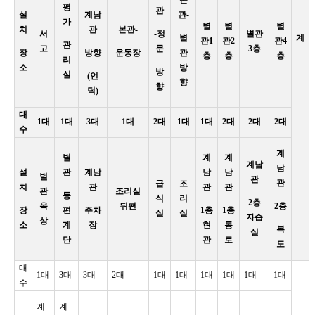
평
관
설
계남
관-
가
별
별
별
치
관
본관-
서
-정
별관
별
계
관1
관2
관4
관
고
문
3층
장
방향
운동장
관
층
층
층
리
소
방
방
실
(언
향
향
덕)
대
1대
1대
3대
1대
2대
1대
1대
2대
2대
2대
수
계
별
계
계
계남
남
설
관
계남
남
남
별
관
관
급
조
치
관
관
관
관
조리실
동
식
리
2층
옥
뒤편
2층
장
편
주차
1층
1층
실
실
자습
상
소
계
장
현
통
복
실
단
관
로
도
대
1대
3대
3대
2대
1대
1대
1대
1대
1대
1대
수
계
계