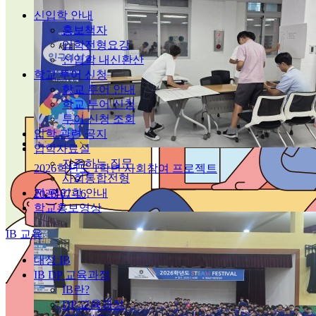
신입학 안내
홍보책자
입학전형요강
신입학 내신환산
학교 투어 신청
학교 투어 안내
학교 투어 신청
투어 신청 조회
입학 관련 공지
입학자료실
자주하는 질문
2026학년도 1학년 사회참여 프로젝트
사회통합전형
전·편입학 안내
2026-07-16
학교홍보영상
IB 교육
대성 IB
IB DP 교육과정
IB란?
DP 교육과정