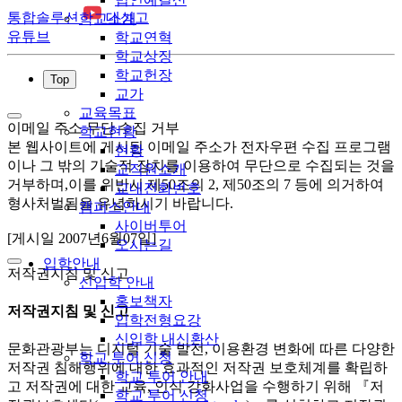
통합솔루션
대성고
학교소개
유튜브
학교연혁
학교상징
학교헌장
Top
교가
교육목표
이메일 주소 무단 수집 거부
학교현황
본 웹사이트에 게시된 이메일 주소가 전자우편 수집 프로그램
현황
이나 그 밖의 기술적 장치를 이용하여 무단으로 수집되는 것을
교직원소개
거부하며,이를 위반시 제50조의 2, 제50조의 7 등에 의거하여
교내전화번호
형사처벌됨을 유념하시기 바랍니다.
캠퍼스안내
사이버투어
[게시일 2007년6월07일]
오시는길
입학안내
저작권지침 및 신고
신입학 안내
홍보책자
저작권지침 및 신고
입학전형요강
신입학 내신환산
문화관광부는 디지털 기술 발전, 이용환경 변화에 따른 다양한
학교 투어 신청
저작권 침해행위에 대한 효과적인 저작권 보호체계를 확립하
학교 투어 안내
고 저작권에 대한 교육, 인식 강화사업을 수행하기 위해 『저
학교 투어 신청