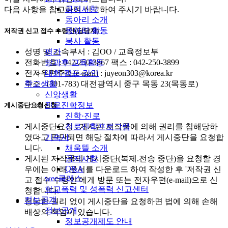
공지사항
다음 사항을 참고하여 신고하여 주시기 바랍니다.
동아리 소개
동아리 활동
저작권 신고 접수 수령인(담당자)
봉사 활동
평가
성명 및 소속부서 : 김OO / 교육정보부
방과후 교육활동
전화번호 : 042-250-3867 팩스 : 042-250-3899
대회·캠프·강연
전자우편주소(e-mail) : juyeon303@korea.kr
학교생활
주소 : (301-783) 대전광역시 중구 목동 23(목동로)
신앙생활
진로진학정보
게시중단요청신청
진학·진로
게시중단요청 : 게시된 저작물에 의해 권리를 침해당하
진로진학프로그램
였다고 판단되면 해당 절차에 따라서 게시중단을 요청합
기숙사
니다.
채움뜰 소개
게시된 저작물의 게시중단(복제.전송 중단)을 요청할 경
공지사항
Q&A
우에는 아래 문서를 다운로드 하여 작성한 후 '저작권 신
wee클래스
고 접수 수령인'에게 방문 또는 전자우편(e-mail)으로 신
학교폭력 및 성폭력 신고센터
청합니다.
정보공개
정당한 권리 없이 게시중단을 요청하면 법에 의해 손해
정보공개
배상의 책임이 있습니다.
정보공개제도 안내