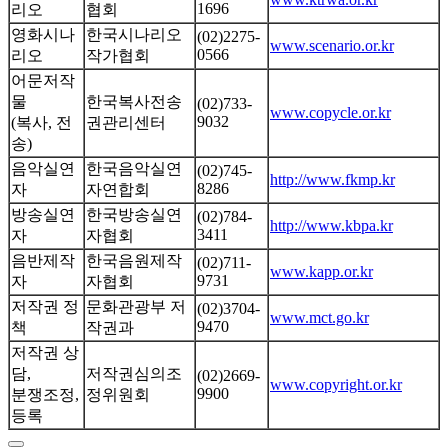
1696
리오
협회
영화시나
한국시나리오
(02)2275-
www.scenario.or.kr
0566
리오
작가협회
어문저작
물
한국복사전송
(02)733-
www.copycle.or.kr
9032
(복사, 전
권관리센터
송)
음악실연
한국음악실연
(02)745-
http://www.fkmp.kr
8286
자
자연합회
방송실연
한국방송실연
(02)784-
http://www.kbpa.kr
3411
자
자협회
음반제작
한국음원제작
(02)711-
www.kapp.or.kr
9731
자
자협회
저작권 정
문화관광부 저
(02)3704-
www.mct.go.kr
9470
책
작권과
저작권 상
담,
저작권심의조
(02)2669-
www.copyright.or.kr
9900
분쟁조정,
정위원회
등록