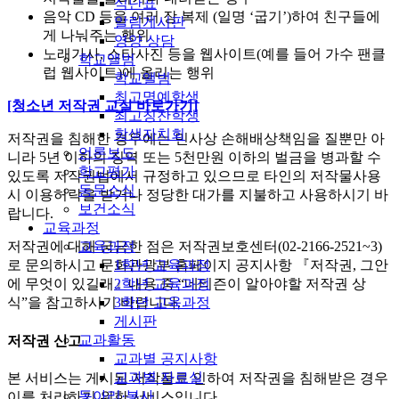
식단표
음악 CD 등을 여러 장 복제 (일명 ‘굽기’)하여 친구들에
알림게시판
게 나눠주는 행위
영양 상담
노래가사, 스타사진 등을 웹사이트(예를 들어 가수 팬클
학교앨범
럽 웹사이트)에 올리는 행위
학교앨범
최고명예학생
[청소년 저작권 교실 바로가기]
최고칭찬학생
학생자치회
저작권을 침해한 경우에는 민사상 손해배상책임을 질뿐만 아
언론보도
니라 5년 이하의 징역 또는 5천만원 이하의 벌금을 병과할 수
학교평가
있도록 저작권법에서 규정하고 있으므로 타인의 저작물사용
동문소식
시 이용허락을 받거나 정당한 대가를 지불하고 사용하시기 바
보건소식
랍니다.
교육과정
교육과정
저작권에 대해 궁금한 점은 저작권보호센터(02-2166-2521~3)
1학년 교육과정
로 문의하시고 문화관광부 홈페이지 공지사항 『저작권, 그안
2학년 교육과정
에 무엇이 있길래』내용 중 “네티즌이 알아야할 저작권 상
3학년 교육과정
식”을 참고하시기 바랍니다.
게시판
교과활동
저작권 신고
교과별 공지사항
교과별 자료실
본 서비스는 게시된 저작물로 인하여 저작권을 침해받은 경우
동아리·봉사
이를 처리하기 위한 서비스입니다.