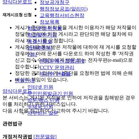
양식다운로드
정보공개청구
행정정보공표(알리미)
재게시요청 신청
교육행정서비스현장
정보목록
게시가 중단된 저작물을 게시한 이용자가 해당 저작물이
학교운영위원회
정당한 권리에 의한 게시라고 판단되면 해당 절차에 따
학교발전기금
라서 재 게시를 요청합니다.
예결산정보
게시중단을 통보받은 저작물에 대하여 재 게시를 요청할
업무추진비
경우에는 아래 문서를 다운로드 하여 작성한 후 '저작권
기타
신고 접수 수령인' 에게 방문 또는 전자우편(e-mail)으로
운동부예산집행공개
접수합니다.
CCTV 운영관리
정당한 권리 없이 게시중단을 요청하면 법에 의해 손해
무석면 건출물
배상의 책임이 있습니다.
민원안내
인터넷 민원
양식다운로드
무인민원발급기 민원
본 서비스는 게시된 저작물로 인하여 저작권을 침해받은 경우
방문/팩스 민원
이를 처리하기 위한 서비스입니다.
우체국 민원
다음 사항을 참고하여 신고하여 주시기 바랍니다.
자주하는 질문
관련법규
개정저작권법
[전문열람]