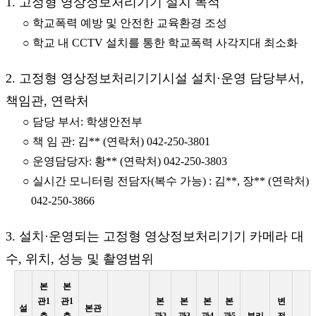
1. 고정형 영상정보처리기기 설치 목적
○ 학교폭력 예방 및 안전한 교육환경 조성
○ 학교 내 CCTV 설치를 통한 학교폭력 사각지대 최소화
2. 고정형 영상정보처리기기시설 설치·운영 담당부서,
책임관, 연락처
○ 담당 부서: 학생안전부
○ 책 임 관: 김** (연락처) 042-250-3801
○ 운영담당자: 황** (연락처) 042-250-3803
○ 실시간 모니터링 전담자(복수 가능) : 김**, 장** (연락처)
042-250-3866
3. 설치·운영되는 고정형 영상정보처리기기 카메라 대
수, 위치, 성능 및 촬영범위
본
본
관1
관1
본
본
본
본
변
설
본관
층
층
관2
관3
관4
관5
분리
전