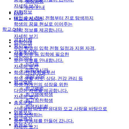
핵심과정
자세히 보기
이수 안내
진학정보
FAQ
대입 수시·정시 전형부터 진로 탐색까지
IB교육 게시판
학생의 꿈을 현실로 이어주는
학교소식
진학 정보를 제공합니다.
자세히 보기
공지사항
입학안내
학사일정
우리 학교의 입학 전형 일정과 지원 자격,
가정통신문
제출 서류 등 입학에 필요한
급식안내
모든 정보를 안내합니다.
식단표
자세히 보기
알림게시판
학생관리통합솔루션
영양 상담
학생 생활 지도, 상담, 건강 관리 등
학교앨범
학생 개개인의 성장을 위한
학교앨범
다양한 지원을 제공합니다.
최고명예학생
자세히 보기
최고칭찬학생
총동문회
학생자치회
선배들의 따뜻한 유대와 모교 사랑을 바탕으로
언론보도
함께 성장하는
학교평가
동문 공동체를 만들어 갑니다.
동문소식
자세히 보기