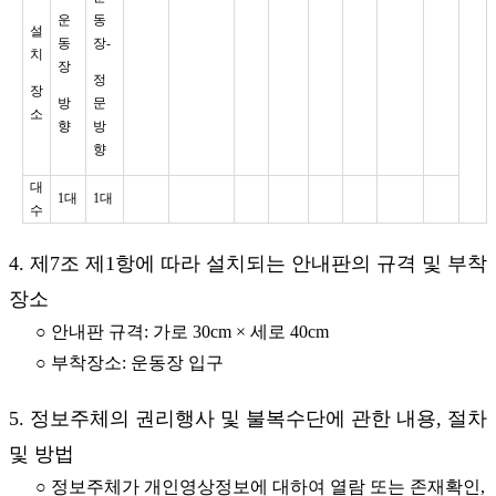
운
동
설
동
장-
치
장
정
장
방
문
소
향
방
향
대
1대
1대
수
4. 제7조 제1항에 따라 설치되는 안내판의 규격 및 부착
장소
○ 안내판 규격: 가로 30cm × 세로 40cm
○ 부착장소: 운동장 입구
5. 정보주체의 권리행사 및 불복수단에 관한 내용, 절차
및 방법
○ 정보주체가 개인영상정보에 대하여 열람 또는 존재확인,