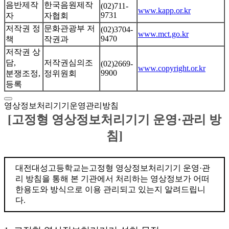
음반제작
한국음원제작
(02)711-
www.kapp.or.kr
9731
자
자협회
저작권 정
문화관광부 저
(02)3704-
www.mct.go.kr
9470
책
작권과
저작권 상
담,
저작권심의조
(02)2669-
www.copyright.or.kr
9900
분쟁조정,
정위원회
등록
영상정보처리기기운영관리방침
[고정형 영상정보처리기기 운영·관리 방
침]
대전대성고등학교는고정형 영상정보처리기기 운영·관
리 방침을 통해 본 기관에서 처리하는 영상정보가 어떠
한용도와 방식으로 이용 관리되고 있는지 알려드립니
다.