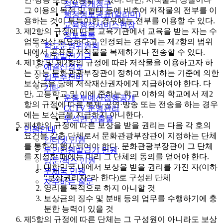
정보공개청구
그 이용의 목적 및 형태 등에 비추어 저작물의 전부를 이
행정정보공표(알리미)
용하는 것이 부득이한 경우에는 전부를 이용할 수 있다.
교육행정서비스현장
제2항의 규정에 따른 교육기관에서 교육을 받는 자는 수
정보목록
업목적상 필요하다고 인정되는 경우에는 제2항의 범위
학교운영위원회
내에서 공표된 저작물을 복제하거나 전송할 수 있다.
학교발전기금
제1항 및 제2항의 규정에 따라 저작물을 이용하고자 하
예결산정보
는 자는 문화관광부장관이 정하여 고시하는 기준에 의한
업무추진비
보상금을 당해 저작재산권자에게 지급하여야 한다. 다
기타
만, 고등학교 및 이에 준하는 학교 이하의 학교에서 제2
운동부예산집행공개
항의 규정에 따른 복제·공연·방송 또는 전송을 하는 경우
CCTV 운영관리
에는 보상금을 지급하지 아니한다.
무석면 건출물
제4항의 규정에 따른 보상을 받을 권리는 다음 각 호의
민원안내
요건을 갖춘 단체로서 문화관광부장관이 지정하는 단체
인터넷 민원
를 통하여 행사되어야 한다. 문화관광부장관이 그 단체
무인민원발급기 민원
를 지정할 때에는 미리 그 단체의 동의를 얻어야 한다.
방문/팩스 민원
대한민국 내에서 보상을 받을 권리를 가진 자(이하
우체국 민원
“보상권리자”라 한다)로 구성된 단체
자주하는 질문
영리를 목적으로 하지 아니할 것
보상금의 징수 및 분배 등의 업무를 수행하기에 충
분한 능력이 있을 것
제5항의 규정에 따른 단체는 그 구성원이 아니라도 보상