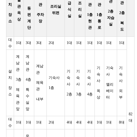
관
관
급
조
치
관
관
관
관
조리실
동
식
리
2층
옥
뒤편
2층
장
편
주차
1층
1층
실
실
자습
상
소
계
장
현
통
복
실
단
관
로
도
대
1대
3대
3대
2대
1대
1대
1대
1대
1대
1대
수
계
계
남
남
계남
기
기숙
기
관
관
설
기
기
기
관
숙
사
숙
치
기숙사
숙
숙
숙
3층
4층
사
사
체육
사
사
사
엘리
장
1층
관
체
특
옥
베이
외
소
2층
3층
4층
육
수
상
터
부
내부
관
실
앞
앞
82
대
대
1대
1대
1대
2대
4대
4대
4대
1대
1대
8대
수
운