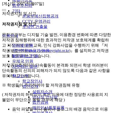
예결산정보
[게시일 2007년6월07일]
업무추진비
기타
저작권지침 및 신고
운동부예산집행공개
CCTV 운영관리
저작권지침 및 신고
무석면 건출물
문화관광부는 디지털 기술 발전, 이용환경 변화에 따른 다양한
민원안내
저작권 침해행위에 대한 효과적인 저작권 보호체계를 확립하
인터넷 민원
고 저작권에 대한 교육, 인식 강화사업을 수행하기 위해 『저
무인민원발급기 민원
작권보호센터(
www.cleancopyright.or.kr
)』를 설치하고 저작권
방문/팩스 민원
보호 활동을 하고 있습니다.
우체국 민원
저작권보호센터의 단속활동이 본격화 되면서 학생 여러분이
자주하는 질문
단속활동의 선의의 피해자가 되지 않도록 다음과 같은 사항을
학교소개
유의하시기 바랍니다.
학교장인사
※ 학생들이 주의하여야 할 저작권침해 유형
법인소개
설립자소개
( 저작권자의 허락없이 혹은 이용에 대한 정당한 사용료의 지
이사장 인사말
불없이 무단으로 올릴 경우에 해당 )
법인임원
법인이사회회의록
음악 파일을 미니 홈피나 블로그의 배경 음악으로 이용
법인예결산