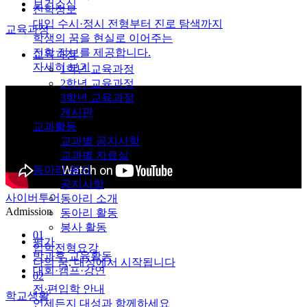
보건소식
진학정보
대입 수시·정시 전형부터 진로 탐색까지
교육과정
학생의 꿈을 현실로 이어주는
진학 정보를 제공합니다.
교육과정
자세히 보기
1학년 교육과정
2학년 교육과정
3학년 교육과정
게시판
교과활동
교과별 공지사항
교과별 자료실
동아리·봉사
공지사항
사이버투어
동아리 소개
Admission
동아리 활동
봉사 활동
01
평가
입학전형요강
방과후 교육활동
나의 꿈, 대성에서 시작됩니다
대회·캠프·강연
02
전·편입학 안내
학교생활
언제든지 대성과 함께하세요