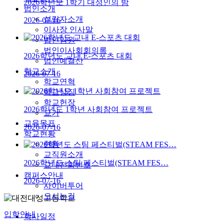
2026학년도 1학기 대성인의 밤
법인소개
설립자소개
2026-07-16
이사장 인사말
법인임원
법인이사회회의록
2026학년도 교내 E-스포츠 대회
법인예결산
학교소개
2026-07-16
학교연혁
학교상징
학교헌장
2026학년도 1학년 사회참여 프로젝트
교가
교육목표
2026-07-16
학교현황
현황
교직원소개
2026학년도 스팀 페스티벌(STEAM FES…
교내전화번호
캠퍼스안내
2026-07-16
사이버투어
오시는길
입학안내
학사일정