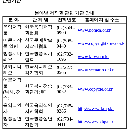
관련기관
분야별 저작권 관련 기관 안내
분 야
단 체 명
전화번호
홈페이지 및 주소
음악저작
한국음악저작
(02)3660-
www.komca.or.kr
0900
물
권협회
어문저작
한국문예학술
(02)508-
www.copyrightkorea.or.kr
0440
물 일반
저작권협회
방송시나
한국방송작가
(02)782-
www.ktrwa.or.kr
1696
리오
협회
영화시나
한국시나리오
(02)2275-
www.scenario.or.kr
0566
리오
작가협회
어문저작
물
한국복사전송
(02)733-
www.copycle.or.kr
9032
(복사, 전
권관리센터
송)
음악실연
한국음악실연
(02)745-
http://www.fkmp.kr
8286
자
자연합회
방송실연
한국방송실연
(02)784-
http://www.kbpa.kr
3411
자
자협회