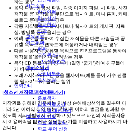
하는 경우
학교소개
음악 파일, 동영상 파일, 각종 이미지 파일, 시 파일, 사진
학교연혁
저작물 등 저작물을 무단으로 웹사이트, 미니 홈피, 카페,
학교상징
블로그 등에 올리는 경우
학교헌장
각종 저작물을 포털 사이트나 웹사이트의 게시판, 자료
교가
실, 방명록 등에 올리는 경우
교육목표
여러 경로를 통하여 수집한 저작물을 다른 사람들과 공
학교현황
유할 목적으로 웹하드에 저장하거나 내려받는 경우
현황
다른 사용자와 공유할 목적으로 P2P 프로그램을 통하여
교직원소개
저작물을 올리거나 내려받는 경우
교내전화번호
음악 CD 등을 여러 장 복제 (일명 ‘굽기’)하여 친구들에
캠퍼스안내
게 나눠주는 행위
사이버투어
노래가사, 스타사진 등을 웹사이트(예를 들어 가수 팬클
오시는길
럽 웹사이트)에 올리는 행위
입학안내
신입학 안내
[청소년 저작권 교실 바로가기]
홍보책자
저작권을 침해한 경우에는 민사상 손해배상책임을 질뿐만 아
입학전형요강
니라 5년 이하의 징역 또는 5천만원 이하의 벌금을 병과할 수
신입학 내신환산
있도록 저작권법에서 규정하고 있으므로 타인의 저작물사용
학교 투어 신청
시 이용허락을 받거나 정당한 대가를 지불하고 사용하시기 바
학교 투어 안내
랍니다.
학교 투어 신청