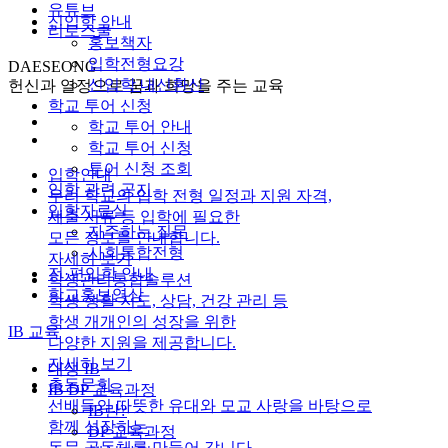
유튜브
신입학 안내
리로스쿨
홍보책자
입학전형요강
DAESEONG
신입학 내신환산
헌신과 열정으로 꿈과 희망을 주는 교육
학교 투어 신청
학교 투어 안내
학교 투어 신청
투어 신청 조회
입학안내
입학 관련 공지
우리 학교의 입학 전형 일정과 지원 자격,
입학자료실
제출 서류 등 입학에 필요한
자주하는 질문
모든 정보를 안내합니다.
사회통합전형
자세히 보기
전·편입학 안내
학생관리통합솔루션
학교홍보영상
학생 생활 지도, 상담, 건강 관리 등
학생 개개인의 성장을 위한
IB 교육
다양한 지원을 제공합니다.
자세히 보기
대성 IB
총동문회
IB DP 교육과정
선배들의 따뜻한 유대와 모교 사랑을 바탕으로
IB란?
함께 성장하는
DP 교육과정
동문 공동체를 만들어 갑니다.