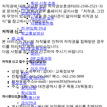
투어 신청 조회
저작권에 대해 궁금한 점은 저작권보호센터(02-2166-2521~3)
입학 관련 공지
로 문의하시고 문화관광부 홈페이지 공지사항 『저작권, 그안
입학자료실
에 무엇이 있길래』내용 중 “네티즌이 알아야할 저작권 상
자주하는 질문
식”을 참고하시기 바랍니다.
사회통합전형
전·편입학 안내
저작권 신고
학교홍보영상
IB 교육
본 서비스는 게시된 저작물로 인하여 저작권을 침해받은 경우
대성 IB
이를 처리하기 위한 서비스입니다.
IB DP 교육과정
다음 사항을 참고하여 신고하여 주시기 바랍니다.
IB란?
DP 교육과정
저작권 신고 접수 수령인(담당자)
핵심과정
이수 안내
성명 및 소속부서 : 김OO / 교육정보부
FAQ
전화번호 : 042-250-3867 팩스 : 042-250-3899
IB교육 게시판
전자우편주소(e-mail) : juyeon303@korea.kr
학교소식
주소 : (301-783) 대전광역시 중구 목동 23(목동로)
공지사항
학사일정
게시중단요청신청
가정통신문
급식안내
게시중단요청 : 게시된 저작물에 의해 권리를 침해당하