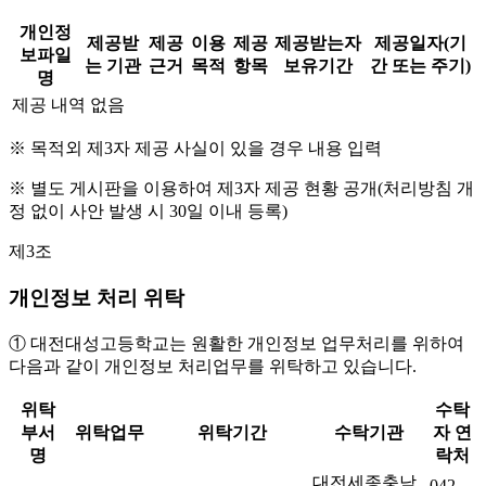
개인정
제공받
제공
이용
제공
제공받는자
제공일자(기
보파일
는 기관
근거
목적
항목
보유기간
간 또는 주기)
명
제공 내역 없음
※ 목적외 제3자 제공 사실이 있을 경우 내용 입력
※ 별도 게시판을 이용하여 제3자 제공 현황 공개(처리방침 개
정 없이 사안 발생 시 30일 이내 등록)
제3조
개인정보 처리 위탁
① 대전대성고등학교는 원활한 개인정보 업무처리를 위하여
다음과 같이 개인정보 처리업무를 위탁하고 있습니다.
위탁
수탁
부서
위탁업무
위탁기간
수탁기관
자 연
명
락처
대전세종충남
042-