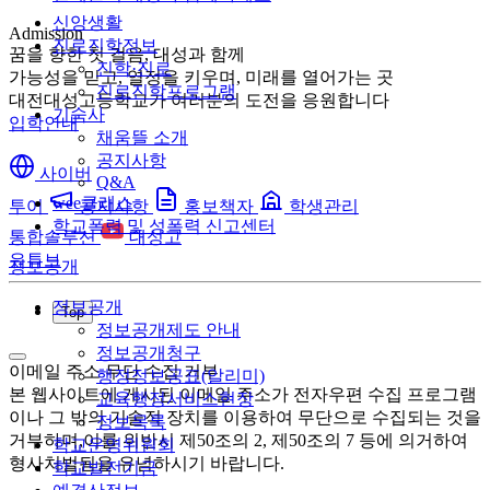
신앙생활
Admission
진로진학정보
꿈을 향한 첫 걸음, 대성과 함께
진학·진로
가능성을 믿고, 열정을 키우며, 미래를 열어가는 곳
진로진학프로그램
대전대성고등학교가 여러분의 도전을 응원합니다
기숙사
입학안내
채움뜰 소개
공지사항
사이버
Q&A
wee클래스
투어
공지사항
홍보책자
학생관리
학교폭력 및 성폭력 신고센터
통합솔루션
대성고
유튜브
정보공개
정보공개
Top
정보공개제도 안내
정보공개청구
이메일 주소 무단 수집 거부
행정정보공표(알리미)
본 웹사이트에 게시된 이메일 주소가 전자우편 수집 프로그램
교육행정서비스현장
이나 그 밖의 기술적 장치를 이용하여 무단으로 수집되는 것을
정보목록
거부하며,이를 위반시 제50조의 2, 제50조의 7 등에 의거하여
학교운영위원회
형사처벌됨을 유념하시기 바랍니다.
학교발전기금