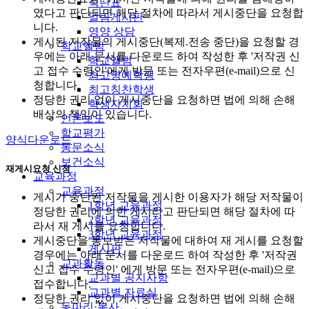
식단표
였다고 판단되면 해당 절차에 따라서 게시중단을 요청합
알림게시판
니다.
영양 상담
게시된 저작물의 게시중단(복제.전송 중단)을 요청할 경
학교앨범
우에는 아래 문서를 다운로드 하여 작성한 후 '저작권 신
학교앨범
고 접수 수령인'에게 방문 또는 전자우편(e-mail)으로 신
최고명예학생
청합니다.
최고칭찬학생
정당한 권리 없이 게시중단을 요청하면 법에 의해 손해
학생자치회
배상의 책임이 있습니다.
언론보도
학교평가
양식다운로드
동문소식
보건소식
재게시요청 신청
교육과정
교육과정
게시가 중단된 저작물을 게시한 이용자가 해당 저작물이
1학년 교육과정
정당한 권리에 의한 게시라고 판단되면 해당 절차에 따
2학년 교육과정
라서 재 게시를 요청합니다.
3학년 교육과정
게시중단을 통보받은 저작물에 대하여 재 게시를 요청할
게시판
경우에는 아래 문서를 다운로드 하여 작성한 후 '저작권
교과활동
신고 접수 수령인' 에게 방문 또는 전자우편(e-mail)으로
교과별 공지사항
접수합니다.
교과별 자료실
정당한 권리 없이 게시중단을 요청하면 법에 의해 손해
동아리·봉사