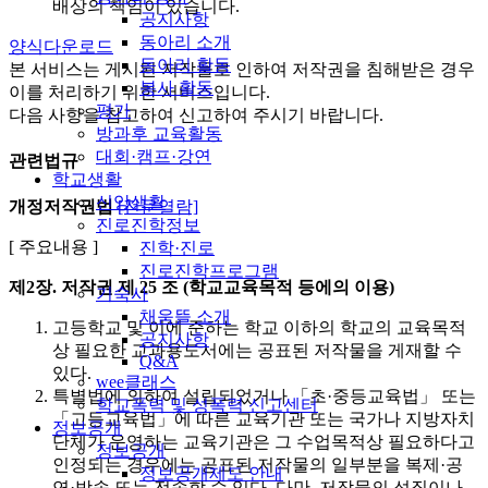
배상의 책임이 있습니다.
공지사항
동아리 소개
양식다운로드
동아리 활동
본 서비스는 게시된 저작물로 인하여 저작권을 침해받은 경우
봉사 활동
이를 처리하기 위한 서비스입니다.
평가
다음 사항을 참고하여 신고하여 주시기 바랍니다.
방과후 교육활동
대회·캠프·강연
관련법규
학교생활
신앙생활
개정저작권법
[전문열람]
진로진학정보
[ 주요내용 ]
진학·진로
진로진학프로그램
제2장. 저작권
제 25 조 (학교교육목적 등에의 이용)
기숙사
채움뜰 소개
고등학교 및 이에 준하는 학교 이하의 학교의 교육목적
공지사항
상 필요한 교과용도서에는 공표된 저작물을 게재할 수
Q&A
있다.
wee클래스
특별법에 의하여 설립되었거나 「초·중등교육법」 또는
학교폭력 및 성폭력 신고센터
「고등교육법」에 따른 교육기관 또는 국가나 지방자치
정보공개
단체가 운영하는 교육기관은 그 수업목적상 필요하다고
정보공개
인정되는 경우에는 공표된 저작물의 일부분을 복제·공
정보공개제도 안내
연·방송 또는 전송할 수 있다. 다만, 저작물의 성질이나