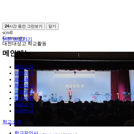
24
시간 동안 그만보기
닫기
scroll
Community
본문 바로가기
대전대성고 학교활동
메인메뉴
학교소개
입학안내
IB 교육
학교소식
교육과정
학교생활
정보공개
민원안내
학교소개
학교장인사