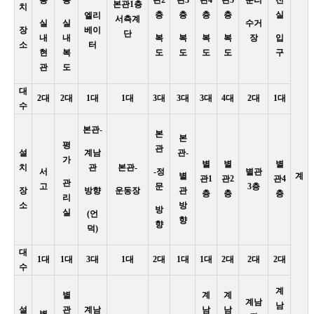
본관1층
치
층
층
층
층
실
엘리
서측계
실
실
수거
장
베이
단
내
내
복
복
복
복
장
입
소
터
현
복
도
도
도
도
구
관
도
대
2대
2대
1대
1대
3대
3대
3대
4대
2대
1대
수
본관-
본
본
평
관
설
계남
관-
가
별
별
별
치
관
본관-
서
-정
별관
별
계
관1
관2
관4
관
고
문
3층
장
방향
운동장
관
층
층
층
리
소
방
방
실
(언
향
향
덕)
대
1대
1대
3대
1대
2대
1대
1대
2대
2대
2대
수
계
별
계
계
계남
남
설
관
계남
남
남
별