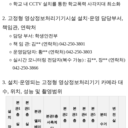
○ 학교 내 CCTV 설치를 통한 학교폭력 사각지대 최소화
2. 고정형 영상정보처리기기시설 설치·운영 담당부서,
책임관, 연락처
○ 담당 부서: 학생안전부
○ 책 임 관: 김** (연락처) 042-250-3801
○ 운영담당자: 황** (연락처) 042-250-3803
○ 실시간 모니터링 전담자(복수 가능) : 김**, 장** (연락처)
042-250-3866
3. 설치·운영되는 고정형 영상정보처리기기 카메라 대
수, 위치, 성능 및 촬영범위
본
본
관1
관1
본
본
본
본
변
설
본관
층
층
관2
관3
관4
관5
분리
전
본관1층
치
층
층
층
층
실
엘리
서측계
실
실
수거
장
베이