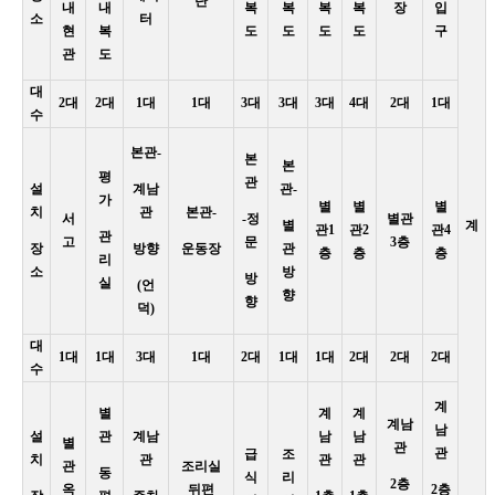
단
내
내
복
복
복
복
장
입
소
터
현
복
도
도
도
도
구
관
도
대
2대
2대
1대
1대
3대
3대
3대
4대
2대
1대
수
본관-
본
본
평
관
설
계남
관-
가
별
별
별
치
관
본관-
서
-정
별관
별
계
관1
관2
관4
관
고
문
3층
장
방향
운동장
관
층
층
층
리
소
방
방
실
(언
향
향
덕)
대
1대
1대
3대
1대
2대
1대
1대
2대
2대
2대
수
계
별
계
계
계남
남
설
관
계남
남
남
별
관
관
급
조
치
관
관
관
관
조리실
동
식
리
2층
옥
뒤편
2층