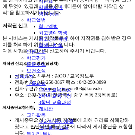
식단표
에 무엇이 있길래』내용 중 “네티즌이 알아야할 저작권 상
알림게시판
식”을 참고하시기 바랍니다.
영양 상담
학교앨범
저작권 신고
학교앨범
최고명예학생
본 서비스는 게시된 저작물로 인하여 저작권을 침해받은 경우
최고칭찬학생
이를 처리하기 위한 서비스입니다.
학생자치회
다음 사항을 참고하여 신고하여 주시기 바랍니다.
언론보도
학교평가
저작권 신고 접수 수령인(담당자)
동문소식
보건소식
성명 및 소속부서 : 김OO / 교육정보부
교육과정
전화번호 : 042-250-3867 팩스 : 042-250-3899
교육과정
전자우편주소(e-mail) : juyeon303@korea.kr
1학년 교육과정
주소 : (301-783) 대전광역시 중구 목동 23(목동로)
2학년 교육과정
3학년 교육과정
게시중단요청신청
게시판
교과활동
게시중단요청 : 게시된 저작물에 의해 권리를 침해당하
교과별 공지사항
였다고 판단되면 해당 절차에 따라서 게시중단을 요청합
교과별 자료실
니다.
동아리·봉사