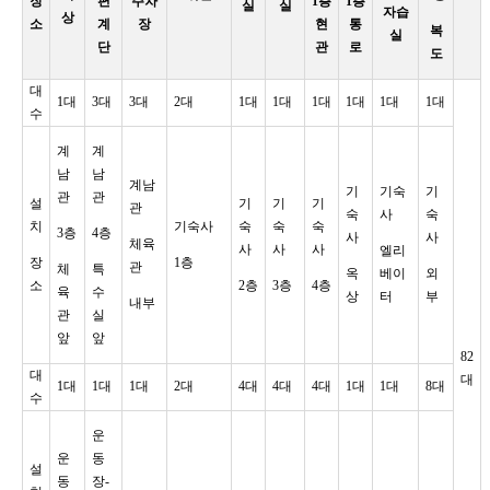
장
편
주차
1층
1층
실
실
자습
상
소
계
장
현
통
복
실
단
관
로
도
대
1대
3대
3대
2대
1대
1대
1대
1대
1대
1대
수
계
계
남
남
계남
기
기숙
기
관
관
설
기
기
기
관
숙
사
숙
치
기숙사
숙
숙
숙
3층
4층
사
사
체육
사
사
사
엘리
장
1층
관
체
특
옥
베이
외
소
2층
3층
4층
육
수
상
터
부
내부
관
실
앞
앞
82
대
대
1대
1대
1대
2대
4대
4대
4대
1대
1대
8대
수
운
운
동
설
동
장-