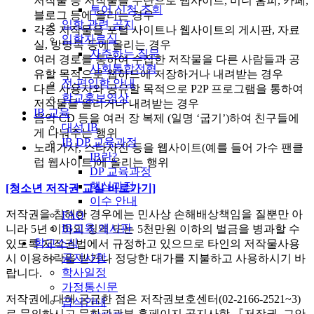
저작물 등 저작물을 무단으로 웹사이트, 미니 홈피, 카페,
투어 신청 조회
블로그 등에 올리는 경우
입학 관련 공지
각종 저작물을 포털 사이트나 웹사이트의 게시판, 자료
입학자료실
실, 방명록 등에 올리는 경우
자주하는 질문
여러 경로를 통하여 수집한 저작물을 다른 사람들과 공
사회통합전형
유할 목적으로 웹하드에 저장하거나 내려받는 경우
전·편입학 안내
다른 사용자와 공유할 목적으로 P2P 프로그램을 통하여
학교홍보영상
저작물을 올리거나 내려받는 경우
IB 교육
음악 CD 등을 여러 장 복제 (일명 ‘굽기’)하여 친구들에
대성 IB
게 나눠주는 행위
IB DP 교육과정
노래가사, 스타사진 등을 웹사이트(예를 들어 가수 팬클
IB란?
럽 웹사이트)에 올리는 행위
DP 교육과정
핵심과정
[청소년 저작권 교실 바로가기]
이수 안내
저작권을 침해한 경우에는 민사상 손해배상책임을 질뿐만 아
FAQ
IB교육 게시판
니라 5년 이하의 징역 또는 5천만원 이하의 벌금을 병과할 수
학교소식
있도록 저작권법에서 규정하고 있으므로 타인의 저작물사용
공지사항
시 이용허락을 받거나 정당한 대가를 지불하고 사용하시기 바
학사일정
랍니다.
가정통신문
저작권에 대해 궁금한 점은 저작권보호센터(02-2166-2521~3)
급식안내
로 문의하시고 문화관광부 홈페이지 공지사항 『저작권, 그안