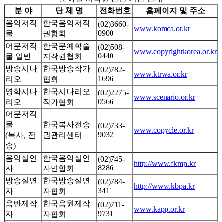
분 야
단 체 명
전화번호
홈페이지 및 주소
음악저작
한국음악저작
(02)3660-
www.komca.or.kr
0900
물
권협회
어문저작
한국문예학술
(02)508-
www.copyrightkorea.or.kr
0440
물 일반
저작권협회
방송시나
한국방송작가
(02)782-
www.ktrwa.or.kr
1696
리오
협회
영화시나
한국시나리오
(02)2275-
www.scenario.or.kr
0566
리오
작가협회
어문저작
물
한국복사전송
(02)733-
www.copycle.or.kr
9032
(복사, 전
권관리센터
송)
음악실연
한국음악실연
(02)745-
http://www.fkmp.kr
8286
자
자연합회
방송실연
한국방송실연
(02)784-
http://www.kbpa.kr
3411
자
자협회
음반제작
한국음원제작
(02)711-
www.kapp.or.kr
9731
자
자협회