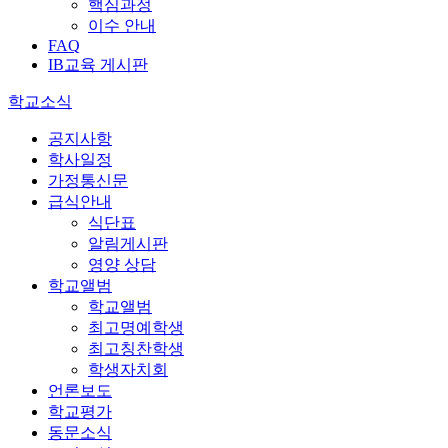
핵심과정
이수 안내
FAQ
IB교육 게시판
학교소식
공지사항
학사일정
가정통신문
급식안내
식단표
알림게시판
영양 상담
학교앨범
학교앨범
최고명예학생
최고칭찬학생
학생자치회
언론보도
학교평가
동문소식