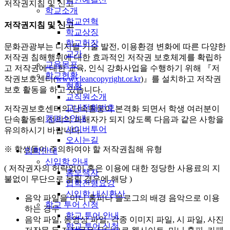
저작권지침 및 신고
학교소개
학교연혁
저작권지침 및 신고
학교상징
학교헌장
문화관광부는 디지털 기술 발전, 이용환경 변화에 따른 다양한
교가
저작권 침해행위에 대한 효과적인 저작권 보호체계를 확립하
교육목표
고 저작권에 대한 교육, 인식 강화사업을 수행하기 위해 『저
학교현황
작권보호센터(
www.cleancopyright.or.kr
)』를 설치하고 저작권
현황
보호 활동을 하고 있습니다.
교직원소개
교내전화번호
저작권보호센터의 단속활동이 본격화 되면서 학생 여러분이
캠퍼스안내
단속활동의 선의의 피해자가 되지 않도록 다음과 같은 사항을
사이버투어
유의하시기 바랍니다.
오시는길
※ 학생들이 주의하여야 할 저작권침해 유형
입학안내
신입학 안내
( 저작권자의 허락없이 혹은 이용에 대한 정당한 사용료의 지
홍보책자
불없이 무단으로 올릴 경우에 해당 )
입학전형요강
신입학 내신환산
음악 파일을 미니 홈피나 블로그의 배경 음악으로 이용
학교 투어 신청
하는 경우
학교 투어 안내
음악 파일, 동영상 파일, 각종 이미지 파일, 시 파일, 사진
학교 투어 신청