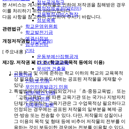
정보공개청구
본 서비스는 게시된 저작물로 인하여 저작권을 침해받은 경우
행정정보공표(알리미)
이를 처리하기 위한 서비스입니다.
교육행정서비스현장
다음 사항을 참고하여 신고하여 주시기 바랍니다.
정보목록
학교운영위원회
관련법규
학교발전기금
예결산정보
개정저작권법
[전문열람]
업무추진비
기타
[ 주요내용 ]
운동부예산집행공개
제2장. 저작권
제 25 조 (학교교육목적 등에의 이용)
CCTV 운영관리
무석면 건출물
고등학교 및 이에 준하는 학교 이하의 학교의 교육목적
민원안내
상 필요한 교과용도서에는 공표된 저작물을 게재할 수
인터넷 민원
있다.
무인민원발급기 민원
특별법에 의하여 설립되었거나 「초·중등교육법」 또는
방문/팩스 민원
「고등교육법」에 따른 교육기관 또는 국가나 지방자치
우체국 민원
단체가 운영하는 교육기관은 그 수업목적상 필요하다고
자주하는 질문
인정되는 경우에는 공표된 저작물의 일부분을 복제·공
연·방송 또는 전송할 수 있다. 다만, 저작물의 성질이나
그 이용의 목적 및 형태 등에 비추어 저작물의 전부를 이
용하는 것이 부득이한 경우에는 전부를 이용할 수 있다.