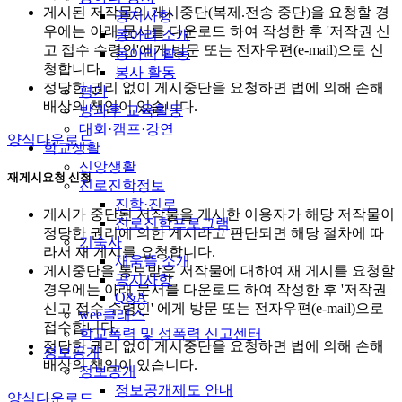
게시된 저작물의 게시중단(복제.전송 중단)을 요청할 경
공지사항
우에는 아래 문서를 다운로드 하여 작성한 후 '저작권 신
동아리 소개
고 접수 수령인'에게 방문 또는 전자우편(e-mail)으로 신
동아리 활동
청합니다.
봉사 활동
정당한 권리 없이 게시중단을 요청하면 법에 의해 손해
평가
배상의 책임이 있습니다.
방과후 교육활동
대회·캠프·강연
양식다운로드
학교생활
신앙생활
재게시요청 신청
진로진학정보
진학·진로
게시가 중단된 저작물을 게시한 이용자가 해당 저작물이
진로진학프로그램
정당한 권리에 의한 게시라고 판단되면 해당 절차에 따
기숙사
라서 재 게시를 요청합니다.
채움뜰 소개
게시중단을 통보받은 저작물에 대하여 재 게시를 요청할
공지사항
경우에는 아래 문서를 다운로드 하여 작성한 후 '저작권
Q&A
신고 접수 수령인' 에게 방문 또는 전자우편(e-mail)으로
wee클래스
접수합니다.
학교폭력 및 성폭력 신고센터
정당한 권리 없이 게시중단을 요청하면 법에 의해 손해
정보공개
배상의 책임이 있습니다.
정보공개
정보공개제도 안내
양식다운로드