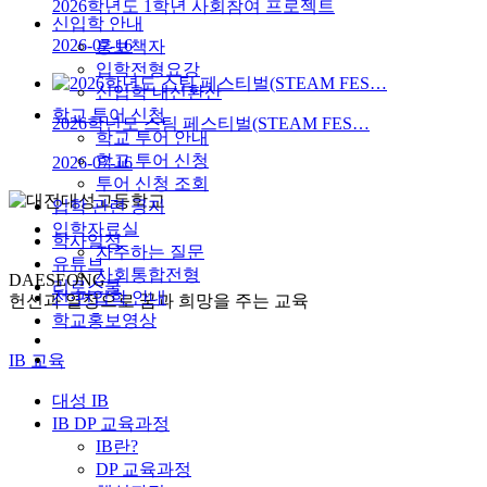
2026학년도 1학년 사회참여 프로젝트
신입학 안내
2026-07-16
홍보책자
입학전형요강
신입학 내신환산
학교 투어 신청
2026학년도 스팀 페스티벌(STEAM FES…
학교 투어 안내
학교 투어 신청
2026-07-16
투어 신청 조회
입학 관련 공지
입학자료실
학사일정
자주하는 질문
유튜브
사회통합전형
DAESEONG
리로스쿨
전·편입학 안내
헌신과 열정으로 꿈과 희망을 주는 교육
학교홍보영상
IB 교육
대성 IB
IB DP 교육과정
IB란?
DP 교육과정