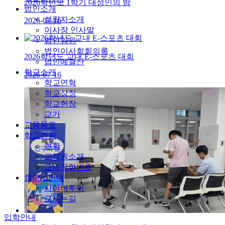
2026학년도 1학기 대성인의 밤
법인소개
설립자소개
2026-07-16
이사장 인사말
법인임원
법인이사회회의록
2026학년도 교내 E-스포츠 대회
법인예결산
학교소개
2026-07-16
학교연혁
학교상징
학교헌장
교가
교육목표
학교현황
현황
교직원소개
교내전화번호
캠퍼스안내
사이버투어
오시는길
입학안내