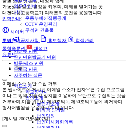
예결산정보
꿈을 향한 첫 걸음, 대성과 함께
업무추진비
가능성을 믿고, 열정을 키우며, 미래를 열어가는 곳
기타
대전대성고등학교가 여러분의 도전을 응원합니다
운동부예산집행공개
입학안내
CCTV 운영관리
무석면 건출물
사이버
투어
공지사항
홍보책자
학생관리
민원안내
통합솔루션
대성고
인터넷 민원
유튜브
무인민원발급기 민원
방문/팩스 민원
Top
우체국 민원
자주하는 질문
이메일 주소 무단 수집 거부
학교소개
본 웹사이트에 게시된 이메일 주소가 전자우편 수집 프로그램
학교장인사
이나 그 밖의 기술적 장치를 이용하여 무단으로 수집되는 것을
법인소개
거부하며,이를 위반시 제50조의 2, 제50조의 7 등에 의거하여
설립자소개
형사처벌됨을 유념하시기 바랍니다.
이사장 인사말
법인임원
[게시일 2007년6월07일]
법인이사회회의록
법인예결산