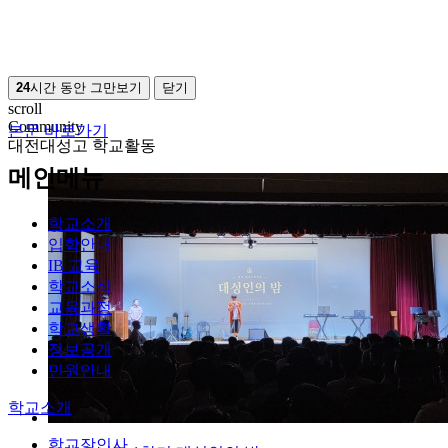
24
시간 동안 그만보기
닫기
scroll
Community
본문 바로가기
대전대성고 학교활동
메인메뉴
학교소개
입학안내
IB 교육
학교소식
교육과정
학교생활
정보공개
민원안내
학교소개
학교장인사