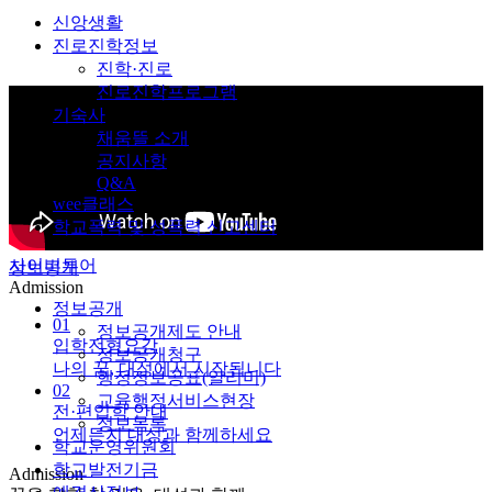
신앙생활
진로진학정보
진학·진로
진로진학프로그램
기숙사
채움뜰 소개
공지사항
Q&A
wee클래스
학교폭력 및 성폭력 신고센터
사이버투어
정보공개
Admission
정보공개
01
정보공개제도 안내
입학전형요강
정보공개청구
나의 꿈, 대성에서 시작됩니다
행정정보공표(알리미)
02
교육행정서비스현장
전·편입학 안내
정보목록
언제든지 대성과 함께하세요
학교운영위원회
학교발전기금
Admission