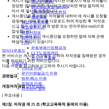
게시가 중단된 저작물을 게시한 이용자가 해당 저작물이
정보공개청구
정당한 권리에 의한 게시라고 판단되면 해당 절차에 따
행정정보공표(알리미)
라서 재 게시를 요청합니다.
교육행정서비스현장
게시중단을 통보받은 저작물에 대하여 재 게시를 요청할
정보목록
경우에는 아래 문서를 다운로드 하여 작성한 후 '저작권
학교운영위원회
신고 접수 수령인' 에게 방문 또는 전자우편(e-mail)으로
학교발전기금
접수합니다.
예결산정보
정당한 권리 없이 게시중단을 요청하면 법에 의해 손해
업무추진비
배상의 책임이 있습니다.
기타
운동부예산집행공개
양식다운로드
CCTV 운영관리
본 서비스는 게시된 저작물로 인하여 저작권을 침해받은 경우
무석면 건출물
이를 처리하기 위한 서비스입니다.
민원안내
다음 사항을 참고하여 신고하여 주시기 바랍니다.
인터넷 민원
무인민원발급기 민원
관련법규
방문/팩스 민원
우체국 민원
개정저작권법
[전문열람]
자주하는 질문
[ 주요내용 ]
제2장. 저작권
제 25 조 (학교교육목적 등에의 이용)