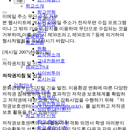
Top
학교소개
학교연혁
이메일 주소 무단 수집 거부
학교상징
본 웹사이트에 게시된 이메일 주소가 전자우편 수집 프로그램
학교헌장
이나 그 밖의 기술적 장치를 이용하여 무단으로 수집되는 것을
교가
거부하며,이를 위반시 제50조의 2, 제50조의 7 등에 의거하여
교육목표
형사처벌됨을 유념하시기 바랍니다.
학교현황
현황
[게시일 2007년6월07일]
교직원소개
교내전화번호
저작권지침 및 신고
캠퍼스안내
사이버투어
저작권지침 및 신고
오시는길
입학안내
문화관광부는 디지털 기술 발전, 이용환경 변화에 따른 다양한
신입학 안내
저작권 침해행위에 대한 효과적인 저작권 보호체계를 확립하
홍보책자
고 저작권에 대한 교육, 인식 강화사업을 수행하기 위해 『저
입학전형요강
작권보호센터(
www.cleancopyright.or.kr
)』를 설치하고 저작권
신입학 내신환산
보호 활동을 하고 있습니다.
학교 투어 신청
학교 투어 안내
저작권보호센터의 단속활동이 본격화 되면서 학생 여러분이
학교 투어 신청
단속활동의 선의의 피해자가 되지 않도록 다음과 같은 사항을