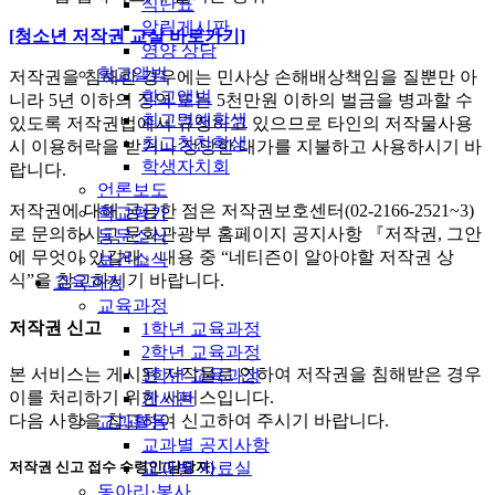
식단표
알림게시판
[청소년 저작권 교실 바로가기]
영양 상담
학교앨범
저작권을 침해한 경우에는 민사상 손해배상책임을 질뿐만 아
학교앨범
니라 5년 이하의 징역 또는 5천만원 이하의 벌금을 병과할 수
최고명예학생
있도록 저작권법에서 규정하고 있으므로 타인의 저작물사용
최고칭찬학생
시 이용허락을 받거나 정당한 대가를 지불하고 사용하시기 바
학생자치회
랍니다.
언론보도
저작권에 대해 궁금한 점은 저작권보호센터(02-2166-2521~3)
학교평가
로 문의하시고 문화관광부 홈페이지 공지사항 『저작권, 그안
동문소식
에 무엇이 있길래』내용 중 “네티즌이 알아야할 저작권 상
보건소식
식”을 참고하시기 바랍니다.
교육과정
교육과정
저작권 신고
1학년 교육과정
2학년 교육과정
본 서비스는 게시된 저작물로 인하여 저작권을 침해받은 경우
3학년 교육과정
이를 처리하기 위한 서비스입니다.
게시판
다음 사항을 참고하여 신고하여 주시기 바랍니다.
교과활동
교과별 공지사항
저작권 신고 접수 수령인(담당자)
교과별 자료실
동아리·봉사