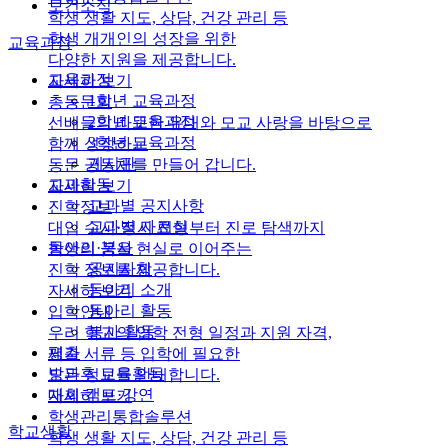
보건소식
학생 생활 지도, 상담, 건강 관리 등
학생 개개인의 성장을 위한
교육과정
다양한 지원을 제공합니다.
교육과정
자세히 보기
1학년 교육과정
총동문회
2학년 교육과정
선배들의 따뜻한 유대와 모교 사랑을 바탕으로
3학년 교육과정
함께 성장하는
게시판
동문 공동체를 만들어 갑니다.
교과활동
자세히 보기
교과별 공지사항
진학정보
교과별 자료실
대입 수시·정시 전형부터 진로 탐색까지
동아리·봉사
학생의 꿈을 현실로 이어주는
공지사항
진학 정보를 제공합니다.
동아리 소개
자세히 보기
동아리 활동
입학안내
봉사 활동
우리 학교의 입학 전형 일정과 지원 자격,
평가
제출 서류 등 입학에 필요한
방과후 교육활동
모든 정보를 안내합니다.
대회·캠프·강연
자세히 보기
학생관리통합솔루션
학교생활
학생 생활 지도, 상담, 건강 관리 등