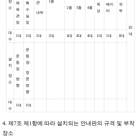
장
1층
관
체
특
옥
베이
외
소
2층
3층
4층
육
수
상
터
부
내부
관
실
앞
앞
82
대
대
1대
1대
1대
2대
4대
4대
4대
1대
1대
8대
수
운
운
동
설
동
장-
치
장
정
장
방
문
소
향
방
향
대
1대
1대
수
4. 제7조 제1항에 따라 설치되는 안내판의 규격 및 부착
장소