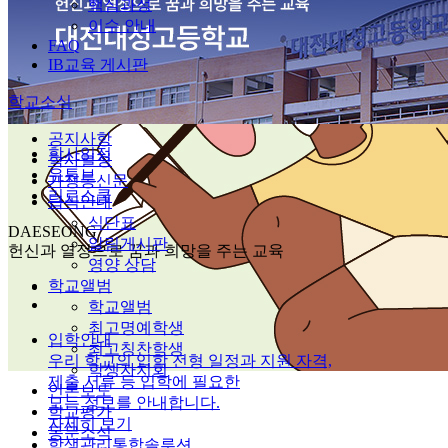
핵심과정
이수 안내
FAQ
IB교육 게시판
학교소식
공지사항
학사일정
학사일정
유튜브
가정통신문
리로스쿨
급식안내
식단표
DAESEONG
알림게시판
헌신과 열정으로 꿈과 희망을 주는 교육
영양 상담
학교앨범
학교앨범
최고명예학생
입학안내
최고칭찬학생
우리 학교의 입학 전형 일정과 지원 자격,
학생자치회
제출 서류 등 입학에 필요한
언론보도
모든 정보를 안내합니다.
학교평가
자세히 보기
동문소식
학생관리통합솔루션