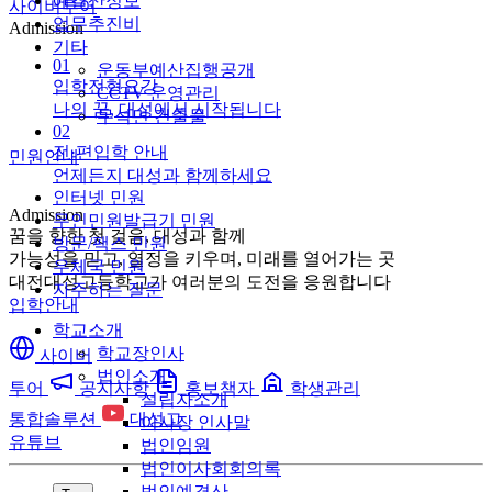
예결산정보
사이버투어
업무추진비
Admission
기타
01
운동부예산집행공개
입학전형요강
CCTV 운영관리
나의 꿈, 대성에서 시작됩니다
무석면 건출물
02
전·편입학 안내
민원안내
언제든지 대성과 함께하세요
인터넷 민원
Admission
무인민원발급기 민원
꿈을 향한 첫 걸음, 대성과 함께
방문/팩스 민원
가능성을 믿고, 열정을 키우며, 미래를 열어가는 곳
우체국 민원
대전대성고등학교가 여러분의 도전을 응원합니다
자주하는 질문
입학안내
학교소개
학교장인사
사이버
법인소개
투어
공지사항
홍보책자
학생관리
설립자소개
통합솔루션
대성고
이사장 인사말
유튜브
법인임원
법인이사회회의록
법인예결산