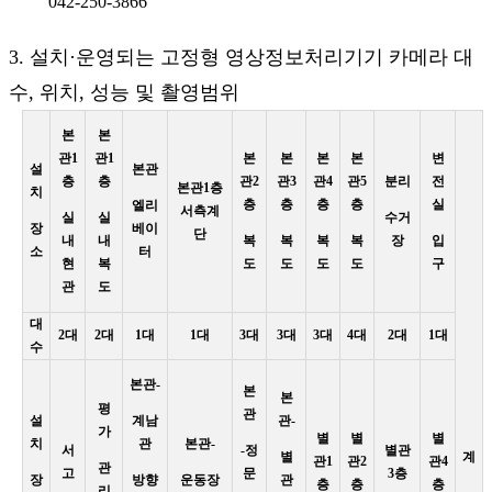
042-250-3866
3. 설치·운영되는 고정형 영상정보처리기기 카메라 대
수, 위치, 성능 및 촬영범위
본
본
관1
관1
본
본
본
본
변
설
본관
층
층
관2
관3
관4
관5
분리
전
본관1층
치
층
층
층
층
실
엘리
서측계
실
실
수거
장
베이
단
내
내
복
복
복
복
장
입
소
터
현
복
도
도
도
도
구
관
도
대
2대
2대
1대
1대
3대
3대
3대
4대
2대
1대
수
본관-
본
본
평
관
설
계남
관-
가
별
별
별
치
관
본관-
서
-정
별관
별
계
관1
관2
관4
관
고
문
3층
장
방향
운동장
관
층
층
층
리