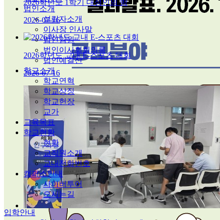
2026학년도 1학기 대성인의 밤
법인소개
설립자소개
2026-07-16
이사장 인사말
법인임원
법인이사회회의록
2026학년도 교내 E-스포츠 대회
법인예결산
학교소개
2026-07-16
학교연혁
학교상징
학교헌장
교가
교육목표
학교현황
현황
교직원소개
교내전화번호
캠퍼스안내
사이버투어
오시는길
입학안내