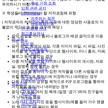
투어 신청 조회
유의하시기 바랍니다.
입학 관련 공지
※ 학생들이 주의하여야 할 저작권침해 유형
입학자료실
자주하는 질문
( 저작권자의 허락없이 혹은 이용에 대한 정당한 사용료의 지
사회통합전형
불없이 무단으로 올릴 경우에 해당 )
전·편입학 안내
학교홍보영상
음악 파일을 미니 홈피나 블로그의 배경 음악으로 이용
IB 교육
하는 경우
대성 IB
음악 파일, 동영상 파일, 각종 이미지 파일, 시 파일, 사진
IB DP 교육과정
저작물 등 저작물을 무단으로 웹사이트, 미니 홈피, 카페,
IB란?
블로그 등에 올리는 경우
DP 교육과정
각종 저작물을 포털 사이트나 웹사이트의 게시판, 자료
핵심과정
실, 방명록 등에 올리는 경우
이수 안내
여러 경로를 통하여 수집한 저작물을 다른 사람들과 공
FAQ
유할 목적으로 웹하드에 저장하거나 내려받는 경우
IB교육 게시판
다른 사용자와 공유할 목적으로 P2P 프로그램을 통하여
학교소식
저작물을 올리거나 내려받는 경우
공지사항
음악 CD 등을 여러 장 복제 (일명 ‘굽기’)하여 친구들에
학사일정
게 나눠주는 행위
가정통신문
노래가사, 스타사진 등을 웹사이트(예를 들어 가수 팬클
급식안내
럽 웹사이트)에 올리는 행위