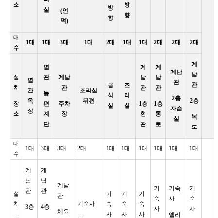
소
방
방
실
(언
향
향
덕)
대
1대
1대
3대
1대
2대
1대
1대
2대
2대
2대
수
계
별
계
계
계남
남
설
관
계남
남
남
별
관
관
급
조
치
관
관
관
관
조리실
동
식
리
2층
옥
뒤편
2층
장
편
주차
1층
1층
실
실
자습
상
소
계
장
현
통
복
실
단
관
로
도
대
1대
3대
3대
2대
1대
1대
1대
1대
1대
1대
수
계
계
남
남
계남
기
기숙
기
관
관
설
기
기
기
관
숙
사
숙
치
기숙사
숙
숙
숙
3층
4층
사
사
체육
사
사
사
엘리