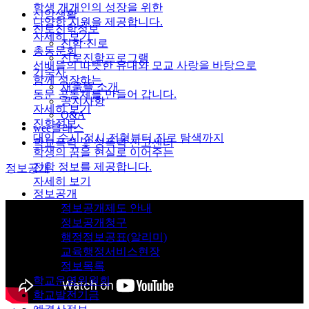
학생 개개인의 성장을 위한
신앙생활
다양한 지원을 제공합니다.
진로진학정보
자세히 보기
진학·진로
총동문회
진로진학프로그램
선배들의 따뜻한 유대와 모교 사랑을 바탕으로
기숙사
함께 성장하는
채움뜰 소개
동문 공동체를 만들어 갑니다.
공지사항
자세히 보기
Q&A
진학정보
wee클래스
대입 수시·정시 전형부터 진로 탐색까지
학교폭력 및 성폭력 신고센터
학생의 꿈을 현실로 이어주는
진학 정보를 제공합니다.
정보공개
자세히 보기
정보공개
정보공개제도 안내
정보공개청구
행정정보공표(알리미)
교육행정서비스현장
정보목록
학교운영위원회
학교발전기금