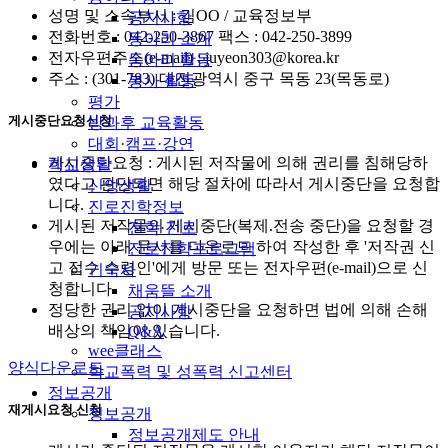
성명 및 소속부서 : 김OO / 교육정보부
공지사항
전화번호 : 042-250-3867 팩스 : 042-250-3899
동아리 소개
전자우편주소(e-mail) : juyeon303@korea.kr
동아리 활동
주소 : (301-783) 대전광역시 중구 목동 23(목동로)
봉사 활동
평가
게시중단요청신청
방과후 교육활동
대회·캠프·강연
게시중단요청 : 게시된 저작물에 의해 권리를 침해당하
학교생활
였다고 판단되면 해당 절차에 따라서 게시중단을 요청합
신앙생활
니다.
진로진학정보
게시된 저작물의 게시중단(복제.전송 중단)을 요청할 경
진학·진로
우에는 아래 문서를 다운로드 하여 작성한 후 '저작권 신
진로진학프로그램
고 접수 수령인'에게 방문 또는 전자우편(e-mail)으로 신
기숙사
청합니다.
채움뜰 소개
정당한 권리 없이 게시중단을 요청하면 법에 의해 손해
공지사항
배상의 책임이 있습니다.
Q&A
wee클래스
양식다운로드
학교폭력 및 성폭력 신고센터
정보공개
재게시요청 신청
정보공개
정보공개제도 안내