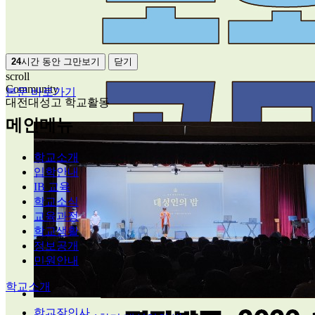
24
시간 동안 그만보기
닫기
scroll
Community
본문 바로가기
대전대성고 학교활동
메인메뉴
학교소개
입학안내
IB 교육
학교소식
교육과정
학교생활
정보공개
민원안내
학교소개
학교장인사