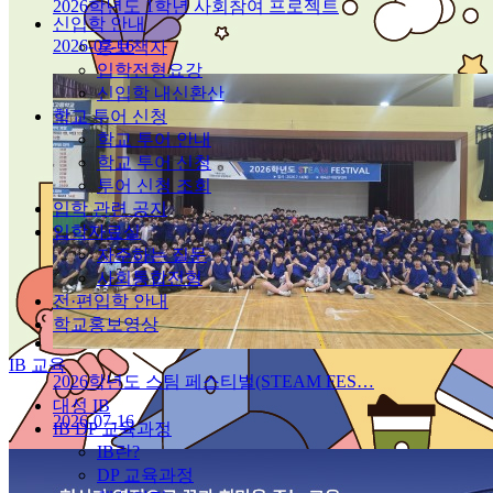
2026학년도 1학년 사회참여 프로젝트
신입학 안내
2026-07-16
홍보책자
입학전형요강
신입학 내신환산
학교 투어 신청
학교 투어 안내
학교 투어 신청
투어 신청 조회
입학 관련 공지
입학자료실
자주하는 질문
사회통합전형
전·편입학 안내
학교홍보영상
IB 교육
2026학년도 스팀 페스티벌(STEAM FES…
대성 IB
2026-07-16
IB DP 교육과정
IB란?
DP 교육과정