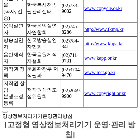
물
한국복사전송
(02)733-
www.copycle.or.kr
9032
(복사, 전
권관리센터
송)
음악실연
한국음악실연
(02)745-
http://www.fkmp.kr
8286
자
자연합회
방송실연
한국방송실연
(02)784-
http://www.kbpa.kr
3411
자
자협회
음반제작
한국음원제작
(02)711-
www.kapp.or.kr
9731
자
자협회
저작권 정
문화관광부 저
(02)3704-
www.mct.go.kr
9470
책
작권과
저작권 상
담,
저작권심의조
(02)2669-
www.copyright.or.kr
9900
분쟁조정,
정위원회
등록
영상정보처리기기운영관리방침
[고정형 영상정보처리기기 운영·관리 방
침]