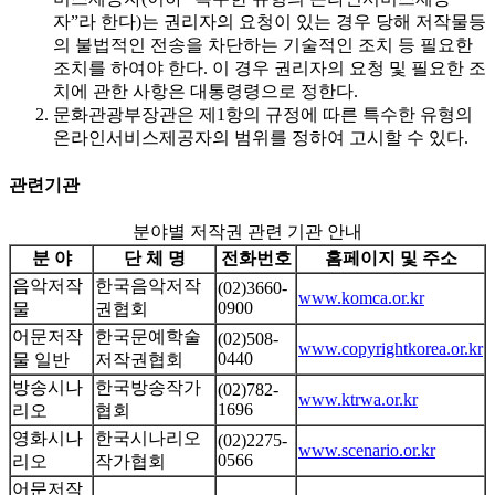
자”라 한다)는 권리자의 요청이 있는 경우 당해 저작물등
의 불법적인 전송을 차단하는 기술적인 조치 등 필요한
조치를 하여야 한다. 이 경우 권리자의 요청 및 필요한 조
치에 관한 사항은 대통령령으로 정한다.
문화관광부장관은 제1항의 규정에 따른 특수한 유형의
온라인서비스제공자의 범위를 정하여 고시할 수 있다.
관련기관
분야별 저작권 관련 기관 안내
분 야
단 체 명
전화번호
홈페이지 및 주소
음악저작
한국음악저작
(02)3660-
www.komca.or.kr
0900
물
권협회
어문저작
한국문예학술
(02)508-
www.copyrightkorea.or.kr
0440
물 일반
저작권협회
방송시나
한국방송작가
(02)782-
www.ktrwa.or.kr
1696
리오
협회
영화시나
한국시나리오
(02)2275-
www.scenario.or.kr
0566
리오
작가협회
어문저작