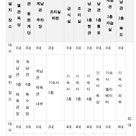
계남
남
설
관
계남
남
남
별
관
관
급
조
치
관
관
관
관
조리실
동
식
리
2층
옥
뒤편
2층
장
편
주차
1층
1층
실
실
자습
상
소
계
장
현
통
복
실
단
관
로
도
대
1대
3대
3대
2대
1대
1대
1대
1대
1대
1대
수
계
계
남
남
계남
기
기숙
기
관
관
설
기
기
기
관
숙
사
숙
치
기숙사
숙
숙
숙
3층
4층
사
사
체육
사
사
사
엘리
장
1층
관
체
특
옥
베이
외
소
2층
3층
4층
육
수
상
터
부
내부
관
실
앞
앞
82
대
대
1대
1대
1대
2대
4대
4대
4대
1대
1대
8대
수