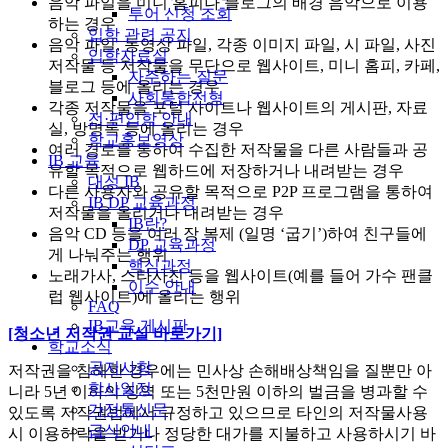
음악 파일을 미니 홈피나 블로그의 배경 음악으로 이용
투어 신청 조회
하는 경우
입학 관련 공지
음악 파일, 동영상 파일, 각종 이미지 파일, 시 파일, 사진
입학자료실
저작물 등 저작물을 무단으로 웹사이트, 미니 홈피, 카페,
자주하는 질문
블로그 등에 올리는 경우
사회통합전형
각종 저작물을 포털 사이트나 웹사이트의 게시판, 자료
전·편입학 안내
실, 방명록 등에 올리는 경우
학교홍보영상
여러 경로를 통하여 수집한 저작물을 다른 사람들과 공
IB 교육
유할 목적으로 웹하드에 저장하거나 내려받는 경우
대성 IB
다른 사용자와 공유할 목적으로 P2P 프로그램을 통하여
IB DP 교육과정
저작물을 올리거나 내려받는 경우
IB란?
음악 CD 등을 여러 장 복제 (일명 ‘굽기’)하여 친구들에
DP 교육과정
게 나눠주는 행위
핵심과정
노래가사, 스타사진 등을 웹사이트(예를 들어 가수 팬클
이수 안내
럽 웹사이트)에 올리는 행위
FAQ
IB교육 게시판
[청소년 저작권 교실 바로가기]
학교소식
공지사항
저작권을 침해한 경우에는 민사상 손해배상책임을 질뿐만 아
학사일정
니라 5년 이하의 징역 또는 5천만원 이하의 벌금을 병과할 수
가정통신문
있도록 저작권법에서 규정하고 있으므로 타인의 저작물사용
급식안내
시 이용허락을 받거나 정당한 대가를 지불하고 사용하시기 바