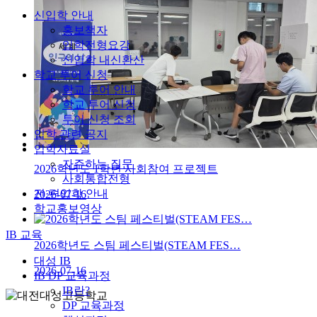
신입학 안내
홍보책자
입학전형요강
신입학 내신환산
학교 투어 신청
학교 투어 안내
학교 투어 신청
투어 신청 조회
입학 관련 공지
입학자료실
자주하는 질문
2026학년도 1학년 사회참여 프로젝트
사회통합전형
전·편입학 안내
2026-07-16
학교홍보영상
IB 교육
2026학년도 스팀 페스티벌(STEAM FES…
대성 IB
2026-07-16
IB DP 교육과정
IB란?
DP 교육과정