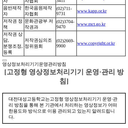
3411
자
자협회
음반제작
한국음원제작
(02)711-
www.kapp.or.kr
9731
자
자협회
저작권 정
문화관광부 저
(02)3704-
www.mct.go.kr
9470
책
작권과
저작권 상
담,
저작권심의조
(02)2669-
www.copyright.or.kr
9900
분쟁조정,
정위원회
등록
영상정보처리기기운영관리방침
[고정형 영상정보처리기기 운영·관리 방
침]
대전대성고등학교는고정형 영상정보처리기기 운영·관
리 방침을 통해 본 기관에서 처리하는 영상정보가 어떠
한용도와 방식으로 이용 관리되고 있는지 알려드립니
다.