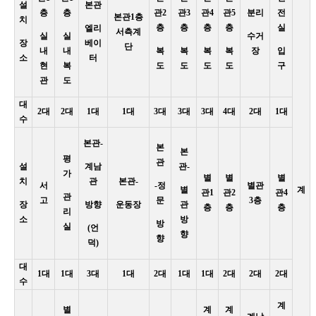
설
본관
층
층
관2
관3
관4
관5
분리
전
본관1층
치
층
층
층
층
실
엘리
서측계
실
실
수거
장
베이
단
내
내
복
복
복
복
장
입
소
터
현
복
도
도
도
도
구
관
도
대
2대
2대
1대
1대
3대
3대
3대
4대
2대
1대
수
본관-
본
본
평
관
설
계남
관-
가
별
별
별
치
관
본관-
서
-정
별관
별
계
관1
관2
관4
관
고
문
3층
장
방향
운동장
관
층
층
층
리
소
방
방
실
(언
향
향
덕)
대
1대
1대
3대
1대
2대
1대
1대
2대
2대
2대
수
계
별
계
계