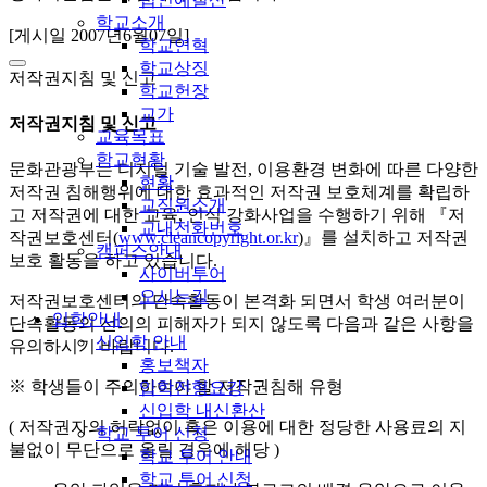
학교소개
[게시일 2007년6월07일]
학교연혁
학교상징
저작권지침 및 신고
학교헌장
교가
저작권지침 및 신고
교육목표
학교현황
문화관광부는 디지털 기술 발전, 이용환경 변화에 따른 다양한
현황
저작권 침해행위에 대한 효과적인 저작권 보호체계를 확립하
교직원소개
고 저작권에 대한 교육, 인식 강화사업을 수행하기 위해 『저
교내전화번호
작권보호센터(
www.cleancopyright.or.kr
)』를 설치하고 저작권
캠퍼스안내
보호 활동을 하고 있습니다.
사이버투어
오시는길
저작권보호센터의 단속활동이 본격화 되면서 학생 여러분이
입학안내
단속활동의 선의의 피해자가 되지 않도록 다음과 같은 사항을
신입학 안내
유의하시기 바랍니다.
홍보책자
※ 학생들이 주의하여야 할 저작권침해 유형
입학전형요강
신입학 내신환산
( 저작권자의 허락없이 혹은 이용에 대한 정당한 사용료의 지
학교 투어 신청
불없이 무단으로 올릴 경우에 해당 )
학교 투어 안내
학교 투어 신청