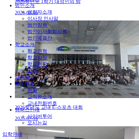
2026학년도 1학기 대성인의 밤
법인소개
설립자소개
2026-07-16
이사장 인사말
법인임원
법인이사회회의록
법인예결산
학교소개
학교연혁
학교상징
학교헌장
교가
교육목표
학교현황
현황
교직원소개
교내전화번호
2026학년도 교내 E-스포츠 대회
캠퍼스안내
사이버투어
2026-07-16
오시는길
입학안내