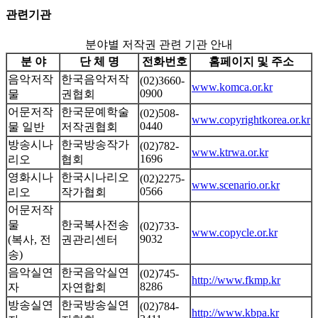
관련기관
분야별 저작권 관련 기관 안내
분 야
단 체 명
전화번호
홈페이지 및 주소
음악저작
한국음악저작
(02)3660-
www.komca.or.kr
0900
물
권협회
어문저작
한국문예학술
(02)508-
www.copyrightkorea.or.kr
0440
물 일반
저작권협회
방송시나
한국방송작가
(02)782-
www.ktrwa.or.kr
1696
리오
협회
영화시나
한국시나리오
(02)2275-
www.scenario.or.kr
0566
리오
작가협회
어문저작
물
한국복사전송
(02)733-
www.copycle.or.kr
9032
(복사, 전
권관리센터
송)
음악실연
한국음악실연
(02)745-
http://www.fkmp.kr
8286
자
자연합회
방송실연
한국방송실연
(02)784-
http://www.kbpa.kr