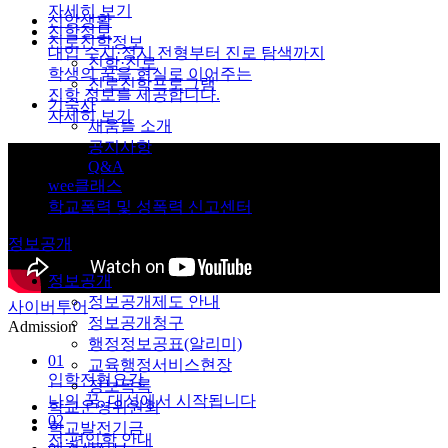
자세히 보기
신앙생활
진학정보
진로진학정보
대입 수시·정시 전형부터 진로 탐색까지
진학·진로
학생의 꿈을 현실로 이어주는
진로진학프로그램
진학 정보를 제공합니다.
기숙사
자세히 보기
채움뜰 소개
공지사항
Q&A
wee클래스
학교폭력 및 성폭력 신고센터
정보공개
정보공개
정보공개제도 안내
사이버투어
정보공개청구
Admission
행정정보공표(알리미)
01
교육행정서비스현장
입학전형요강
정보목록
나의 꿈, 대성에서 시작됩니다
학교운영위원회
02
학교발전기금
전·편입학 안내