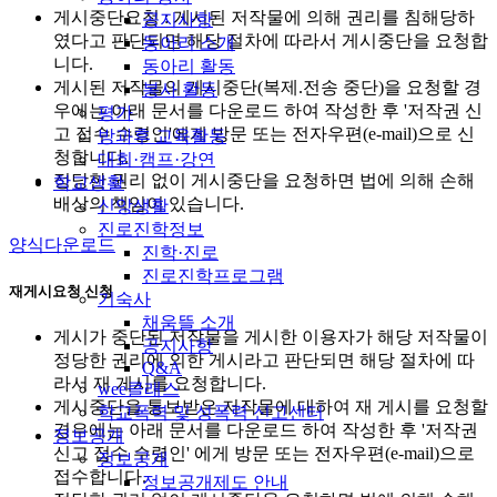
게시중단요청 : 게시된 저작물에 의해 권리를 침해당하
공지사항
였다고 판단되면 해당 절차에 따라서 게시중단을 요청합
동아리 소개
니다.
동아리 활동
게시된 저작물의 게시중단(복제.전송 중단)을 요청할 경
봉사 활동
우에는 아래 문서를 다운로드 하여 작성한 후 '저작권 신
평가
고 접수 수령인'에게 방문 또는 전자우편(e-mail)으로 신
방과후 교육활동
청합니다.
대회·캠프·강연
정당한 권리 없이 게시중단을 요청하면 법에 의해 손해
학교생활
배상의 책임이 있습니다.
신앙생활
진로진학정보
양식다운로드
진학·진로
진로진학프로그램
재게시요청 신청
기숙사
채움뜰 소개
게시가 중단된 저작물을 게시한 이용자가 해당 저작물이
공지사항
정당한 권리에 의한 게시라고 판단되면 해당 절차에 따
Q&A
라서 재 게시를 요청합니다.
wee클래스
게시중단을 통보받은 저작물에 대하여 재 게시를 요청할
학교폭력 및 성폭력 신고센터
경우에는 아래 문서를 다운로드 하여 작성한 후 '저작권
정보공개
신고 접수 수령인' 에게 방문 또는 전자우편(e-mail)으로
정보공개
접수합니다.
정보공개제도 안내