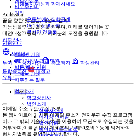
예결산정보
언제든지 대성과 함께하세요
업무추진비
기타
Admission
운동부예산집행공개
꿈을 향한 첫 걸음, 대성과 함께
CCTV 운영관리
가능성을 믿고, 열정을 키우며, 미래를 열어가는 곳
무석면 건출물
대전대성고등학교가 여러분의 도전을 응원합니다
입학안내
민원안내
사이버
인터넷 민원
무인민원발급기 민원
투어
공지사항
홍보책자
학생관리
방문/팩스 민원
통합솔루션
대성고
우체국 민원
유튜브
자주하는 질문
학교소개
Top
학교장인사
법인소개
이메일 주소 무단 수집 거부
설립자소개
본 웹사이트에 게시된 이메일 주소가 전자우편 수집 프로그램
이사장 인사말
이나 그 밖의 기술적 장치를 이용하여 무단으로 수집되는 것을
법인임원
거부하며,이를 위반시 제50조의 2, 제50조의 7 등에 의거하여
법인이사회회의록
형사처벌됨을 유념하시기 바랍니다.
법인예결산