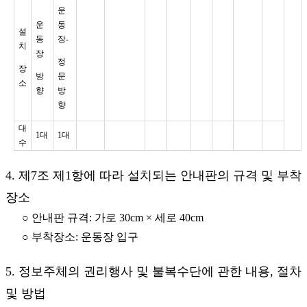
운
운
동
설
동
장-
치
장
정
장
방
문
소
향
방
향
대
1대
1대
수
4. 제7조 제1항에 따라 설치되는 안내판의 규격 및 부착
장소
○ 안내판 규격: 가로 30cm × 세로 40cm
○ 부착장소: 운동장 입구
5. 정보주체의 권리행사 및 불복수단에 관한 내용, 절차
및 방법