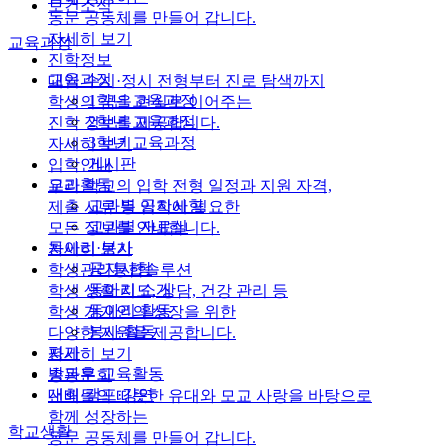
보건소식
동문 공동체를 만들어 갑니다.
자세히 보기
교육과정
진학정보
교육과정
대입 수시·정시 전형부터 진로 탐색까지
1학년 교육과정
학생의 꿈을 현실로 이어주는
2학년 교육과정
진학 정보를 제공합니다.
3학년 교육과정
자세히 보기
게시판
입학안내
교과활동
우리 학교의 입학 전형 일정과 지원 자격,
교과별 공지사항
제출 서류 등 입학에 필요한
교과별 자료실
모든 정보를 안내합니다.
동아리·봉사
자세히 보기
공지사항
학생관리통합솔루션
동아리 소개
학생 생활 지도, 상담, 건강 관리 등
동아리 활동
학생 개개인의 성장을 위한
봉사 활동
다양한 지원을 제공합니다.
평가
자세히 보기
방과후 교육활동
총동문회
대회·캠프·강연
선배들의 따뜻한 유대와 모교 사랑을 바탕으로
함께 성장하는
학교생활
동문 공동체를 만들어 갑니다.