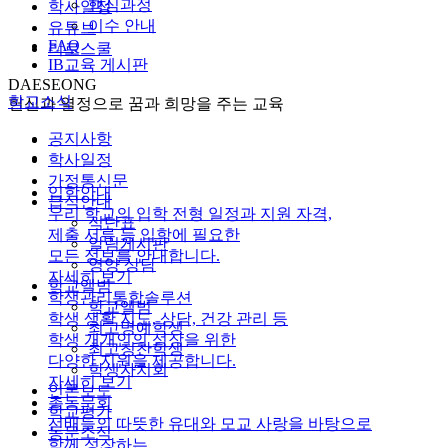
핵심과정
학사일정
이수 안내
유튜브
FAQ
리로스쿨
IB교육 게시판
DAESEONG
학교소식
헌신과 열정으로 꿈과 희망을 주는 교육
공지사항
학사일정
가정통신문
입학안내
급식안내
우리 학교의 입학 전형 일정과 지원 자격,
식단표
제출 서류 등 입학에 필요한
알림게시판
모든 정보를 안내합니다.
영양 상담
자세히 보기
학교앨범
학생관리통합솔루션
학교앨범
학생 생활 지도, 상담, 건강 관리 등
최고명예학생
학생 개개인의 성장을 위한
최고칭찬학생
다양한 지원을 제공합니다.
학생자치회
자세히 보기
언론보도
총동문회
학교평가
선배들의 따뜻한 유대와 모교 사랑을 바탕으로
동문소식
함께 성장하는