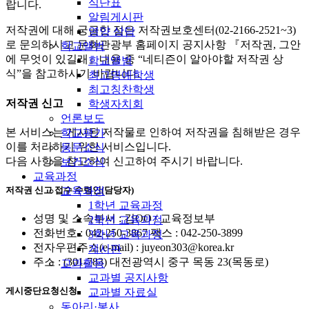
식단표
랍니다.
알림게시판
저작권에 대해 궁금한 점은 저작권보호센터(02-2166-2521~3)
영양 상담
로 문의하시고 문화관광부 홈페이지 공지사항 『저작권, 그안
학교앨범
에 무엇이 있길래』내용 중 “네티즌이 알아야할 저작권 상
학교앨범
식”을 참고하시기 바랍니다.
최고명예학생
최고칭찬학생
저작권 신고
학생자치회
언론보도
본 서비스는 게시된 저작물로 인하여 저작권을 침해받은 경우
학교평가
이를 처리하기 위한 서비스입니다.
동문소식
다음 사항을 참고하여 신고하여 주시기 바랍니다.
보건소식
교육과정
저작권 신고 접수 수령인(담당자)
교육과정
1학년 교육과정
성명 및 소속부서 : 김OO / 교육정보부
2학년 교육과정
전화번호 : 042-250-3867 팩스 : 042-250-3899
3학년 교육과정
전자우편주소(e-mail) : juyeon303@korea.kr
게시판
주소 : (301-783) 대전광역시 중구 목동 23(목동로)
교과활동
교과별 공지사항
게시중단요청신청
교과별 자료실
동아리·봉사