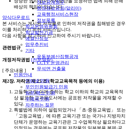
정당한 권리 없이 게시중단을 요청하면 법에 의해 손해
정보공개청구
배상의 책임이 있습니다.
행정정보공표(알리미)
교육행정서비스현장
양식다운로드
정보목록
본 서비스는 게시된 저작물로 인하여 저작권을 침해받은 경우
학교운영위원회
이를 처리하기 위한 서비스입니다.
학교발전기금
다음 사항을 참고하여 신고하여 주시기 바랍니다.
예결산정보
업무추진비
관련법규
기타
운동부예산집행공개
개정저작권법
[전문열람]
CCTV 운영관리
무석면 건출물
[ 주요내용 ]
민원안내
인터넷 민원
제2장. 저작권
제 25 조 (학교교육목적 등에의 이용)
무인민원발급기 민원
고등학교 및 이에 준하는 학교 이하의 학교의 교육목적
방문/팩스 민원
상 필요한 교과용도서에는 공표된 저작물을 게재할 수
우체국 민원
있다.
자주하는 질문
특별법에 의하여 설립되었거나 「초·중등교육법」 또는
「고등교육법」에 따른 교육기관 또는 국가나 지방자치
단체가 운영하는 교육기관은 그 수업목적상 필요하다고
인정되는 경우에는 공표된 저작물의 일부분을 복제·공