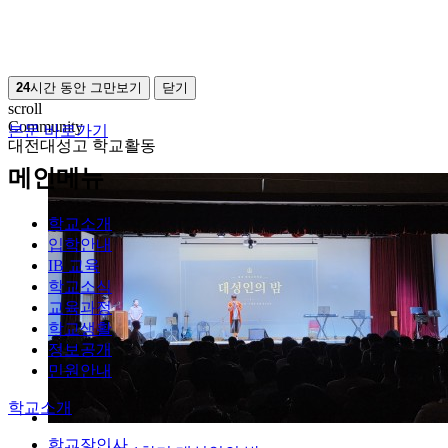
24
시간 동안 그만보기
닫기
scroll
Community
본문 바로가기
대전대성고 학교활동
메인메뉴
학교소개
입학안내
IB 교육
학교소식
교육과정
학교생활
정보공개
민원안내
학교소개
학교장인사