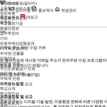
행정정보공표(알리미)
사이버
교육행정서비스현장
투어
공지사항
홍보책자
학생관리
정보목록
통합솔루션
대성고
학교운영위원회
유튜브
학교발전기금
예결산정보
Top
업무추진비
기타
운동부예산집행공개
이메일 주소 무단 수집 거부
CCTV 운영관리
무석면 건출물
민원안내
본 웹사이트에 게시된 이메일 주소가 전자우편 수집 프로그램이나 
인터넷 민원
벌됨을 유념하시기 바랍니다.
무인민원발급기 민원
방문/팩스 민원
[게시일 2007년6월07일]
우체국 민원
자주하는 질문
저작권지침 및 신고
학교소개
학교장인사
저작권지침 및 신고
법인소개
문화관광부는 디지털 기술 발전, 이용환경 변화에 따른 다양한 
설립자소개
센터(
www.cleancopyright.or.kr
)』를 설치하고 저작권보호 활동을 