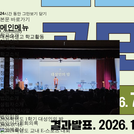
24
시간 동안 그만보기
닫기
본문 바로가기
메인메뉴
Community
학교소개
대전대성고 학교활동
입학안내
IB 교육
학교소식
교육과정
학교생활
정보공개
민원안내
학교소개
학교장인사
법인소개
설립자소개
이사장 인사말
법인임원
2026학년도 1학기 대성인의 밤
법인이사회회의록
2026-07-16
법인예결산