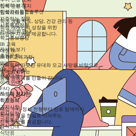
자세히 보기
입학 관련 공지
학생관리통합솔루션
입학자료실
자주하는 질문
학생 생활 지도, 상담, 건강 관리 등
사회통합전형
학생 개개인의 성장을 위한
전·편입학 안내
다양한 지원을 제공합니다.
학교홍보영상
IB 교육
자세히 보기
대성 IB
총동문회
IB DP 교육과정
IB란?
선배들의 따뜻한 유대와 모교 사랑을 바탕으로
DP 교육과정
함께 성장하는
핵심과정
동문 공동체를 만들어 갑니다.
이수 안내
FAQ
자세히 보기
IB교육 게시판
진학정보
학교소식
공지사항
대입 수시·정시 전형부터 진로 탐색까지
학사일정
학생의 꿈을 현실로 이어주는
가정통신문
진학 정보를 제공합니다.
급식안내
식단표