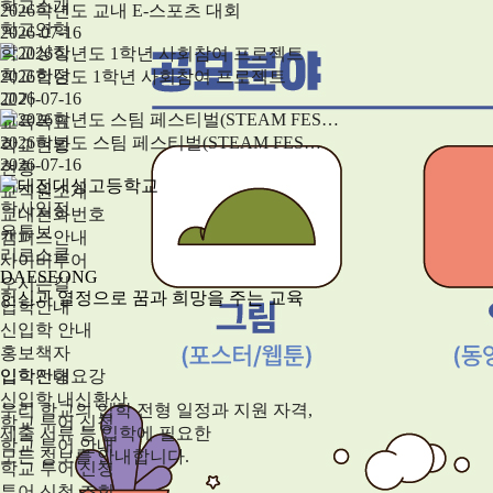
학교소개
2026학년도 교내 E-스포츠 대회
학교연혁
2026-07-16
학교상징
학교헌장
2026학년도 1학년 사회참여 프로젝트
교가
2026-07-16
교육목표
2026학년도 스팀 페스티벌(STEAM FES…
학교현황
2026-07-16
현황
교직원소개
학사일정
교내전화번호
유튜브
캠퍼스안내
리로스쿨
사이버투어
DAESEONG
오시는길
헌신과 열정으로 꿈과 희망을 주는 교육
입학안내
신입학 안내
홍보책자
입학전형요강
입학안내
신입학 내신환산
우리 학교의 입학 전형 일정과 지원 자격,
학교 투어 신청
제출 서류 등 입학에 필요한
학교 투어 안내
모든 정보를 안내합니다.
학교 투어 신청
투어 신청 조회