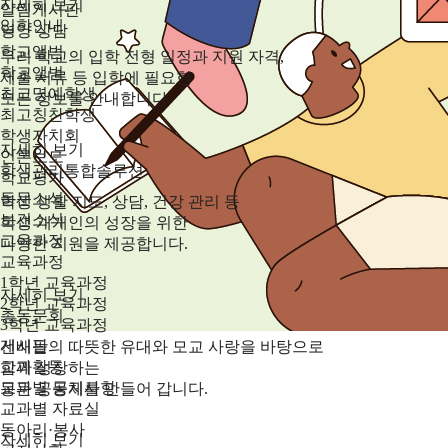
자세히 보기
알림게시판
입학안내
영양 상담
학교앨범
우리 학교의 입학 전형 일정과 지원 자격,
학교앨범
제출 서류 등 입학에 필요한
최고명예학생
모든 정보를 안내합니다.
최고칭찬학생
학생자치회
자세히 보기
언론보도
학생관리통합솔루션
학교평가
동문소식
학생 생활 지도, 상담, 건강 관리 등
보건소식
학생 개개인의 성장을 위한
교육과정
다양한 지원을 제공합니다.
교육과정
1학년 교육과정
자세히 보기
2학년 교육과정
총동문회
3학년 교육과정
게시판
선배들의 따뜻한 유대와 모교 사랑을 바탕으로
교과활동
함께 성장하는
교과별 공지사항
동문 공동체를 만들어 갑니다.
교과별 자료실
동아리·봉사
자세히 보기