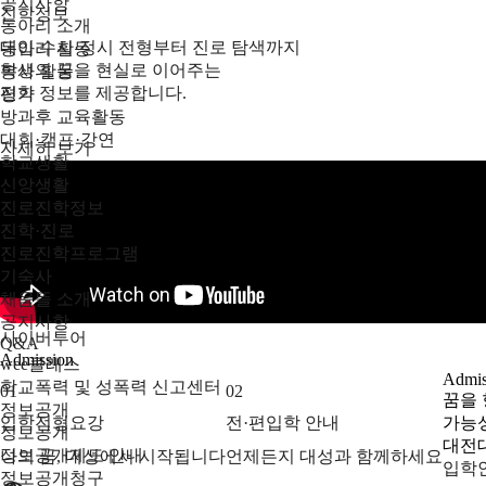
공지사항
진학정보
동아리 소개
대입 수시·정시 전형부터 진로 탐색까지
동아리 활동
학생의 꿈을 현실로 이어주는
봉사 활동
진학 정보를 제공합니다.
평가
방과후 교육활동
대회·캠프·강연
자세히 보기
학교생활
신앙생활
진로진학정보
진학·진로
진로진학프로그램
기숙사
채움뜰 소개
공지사항
사이버투어
Q&A
Admission
wee클래스
Admis
학교폭력 및 성폭력 신고센터
01
02
꿈을 
정보공개
입학전형요강
전·편입학 안내
가능성
정보공개
대전
정보공개제도 안내
나의 꿈, 대성에서 시작됩니다
언제든지 대성과 함께하세요
입학
정보공개청구