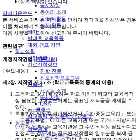
배상의 책임이 있습니다.
공지사항
동아리 소개
양식다운로드
동아리 활동
본 서비스는 게시된 저작물로 인하여 저작권을 침해받은 경우
봉사 활동
이를 처리하기 위한 서비스입니다.
평가
다음 사항을 참고하여 신고하여 주시기 바랍니다.
방과후 교육활동
대회·캠프·강연
관련법규
학교생활
신앙생활
개정저작권법
[전문열람]
진로진학정보
[ 주요내용 ]
진학·진로
진로진학프로그램
제2장. 저작권
제 25 조 (학교교육목적 등에의 이용)
기숙사
채움뜰 소개
고등학교 및 이에 준하는 학교 이하의 학교의 교육목적
공지사항
상 필요한 교과용도서에는 공표된 저작물을 게재할 수
Q&A
있다.
wee클래스
특별법에 의하여 설립되었거나 「초·중등교육법」 또는
학교폭력 및 성폭력 신고센터
「고등교육법」에 따른 교육기관 또는 국가나 지방자치
정보공개
단체가 운영하는 교육기관은 그 수업목적상 필요하다고
정보공개
인정되는 경우에는 공표된 저작물의 일부분을 복제·공
정보공개제도 안내
연·방송 또는 전송할 수 있다. 다만, 저작물의 성질이나