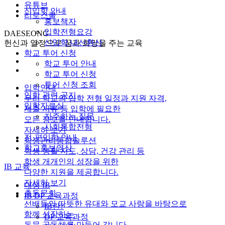
유튜브
신입학 안내
리로스쿨
홍보책자
입학전형요강
DAESEONG
신입학 내신환산
헌신과 열정으로 꿈과 희망을 주는 교육
학교 투어 신청
학교 투어 안내
학교 투어 신청
투어 신청 조회
입학안내
입학 관련 공지
우리 학교의 입학 전형 일정과 지원 자격,
입학자료실
제출 서류 등 입학에 필요한
자주하는 질문
모든 정보를 안내합니다.
사회통합전형
자세히 보기
전·편입학 안내
학생관리통합솔루션
학교홍보영상
학생 생활 지도, 상담, 건강 관리 등
학생 개개인의 성장을 위한
IB 교육
다양한 지원을 제공합니다.
자세히 보기
대성 IB
총동문회
IB DP 교육과정
선배들의 따뜻한 유대와 모교 사랑을 바탕으로
IB란?
함께 성장하는
DP 교육과정
동문 공동체를 만들어 갑니다.