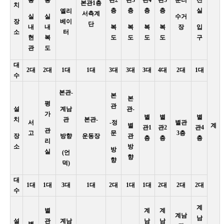
본관1층
치
층
층
층
층
실
엘리
서측계
실
실
수거
장
베이
단
내
내
복
복
복
복
장
입
소
터
현
복
도
도
도
도
구
관
도
대
2대
2대
1대
1대
3대
3대
3대
4대
2대
1대
수
본관-
본
본
평
관
설
계남
관-
가
별
별
별
치
관
본관-
서
-정
별관
별
계
관1
관2
관4
관
고
문
3층
장
방향
운동장
관
층
층
층
리
소
방
방
실
(언
향
향
덕)
대
1대
1대
3대
1대
2대
1대
1대
2대
2대
2대
수
계
별
계
계
계남
남
설
관
계남
남
남
별