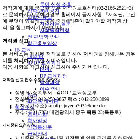
투어 신청 조회
저작권에 대해 궁금한 점은 저작권보호센터(02-2166-2521~3)
입학 관련 공지
로 문의하시고 문화관광부 홈페이지 공지사항 『저작권, 그안
입학자료실
에 무엇이 있길래』내용 중 “네티즌이 알아야할 저작권 상
자주하는 질문
식”을 참고하시기 바랍니다.
사회통합전형
전·편입학 안내
저작권 신고
학교홍보영상
IB 교육
본 서비스는 게시된 저작물로 인하여 저작권을 침해받은 경우
대성 IB
이를 처리하기 위한 서비스입니다.
IB DP 교육과정
다음 사항을 참고하여 신고하여 주시기 바랍니다.
IB란?
DP 교육과정
저작권 신고 접수 수령인(담당자)
핵심과정
이수 안내
성명 및 소속부서 : 김OO / 교육정보부
FAQ
전화번호 : 042-250-3867 팩스 : 042-250-3899
IB교육 게시판
전자우편주소(e-mail) : juyeon303@korea.kr
학교소식
주소 : (301-783) 대전광역시 중구 목동 23(목동로)
공지사항
학사일정
게시중단요청신청
가정통신문
급식안내
게시중단요청 : 게시된 저작물에 의해 권리를 침해당하