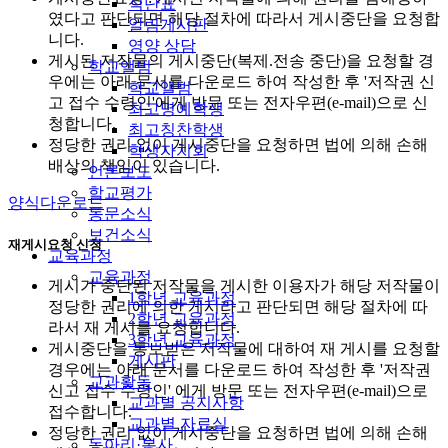
식단표
였다고 판단되면 해당 절차에 따라서 게시중단을 요청합
알림게시판
니다.
영양 상담
게시된 저작물의 게시중단(복제.전송 중단)을 요청할 경
학교앨범
우에는 아래 문서를 다운로드 하여 작성한 후 '저작권 신
학교앨범
고 접수 수령인'에게 방문 또는 전자우편(e-mail)으로 신
최고명예학생
청합니다.
최고칭찬학생
정당한 권리 없이 게시중단을 요청하면 법에 의해 손해
학생자치회
배상의 책임이 있습니다.
언론보도
학교평가
양식다운로드
동문소식
보건소식
재게시요청 신청
교육과정
교육과정
게시가 중단된 저작물을 게시한 이용자가 해당 저작물이
1학년 교육과정
정당한 권리에 의한 게시라고 판단되면 해당 절차에 따
2학년 교육과정
라서 재 게시를 요청합니다.
3학년 교육과정
게시중단을 통보받은 저작물에 대하여 재 게시를 요청할
게시판
경우에는 아래 문서를 다운로드 하여 작성한 후 '저작권
교과활동
신고 접수 수령인' 에게 방문 또는 전자우편(e-mail)으로
교과별 공지사항
접수합니다.
교과별 자료실
정당한 권리 없이 게시중단을 요청하면 법에 의해 손해
동아리·봉사