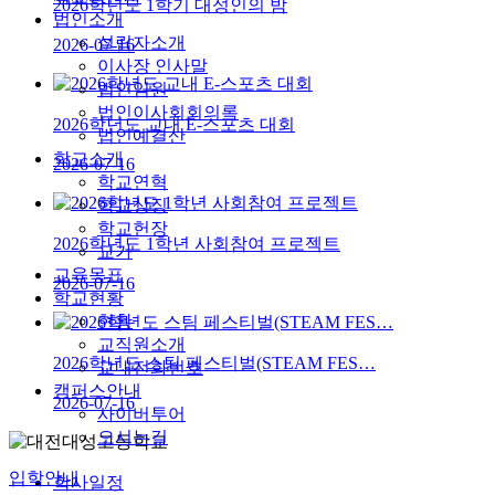
2026학년도 1학기 대성인의 밤
법인소개
설립자소개
2026-07-16
이사장 인사말
법인임원
법인이사회회의록
2026학년도 교내 E-스포츠 대회
법인예결산
학교소개
2026-07-16
학교연혁
학교상징
학교헌장
2026학년도 1학년 사회참여 프로젝트
교가
교육목표
2026-07-16
학교현황
현황
교직원소개
2026학년도 스팀 페스티벌(STEAM FES…
교내전화번호
캠퍼스안내
2026-07-16
사이버투어
오시는길
입학안내
학사일정