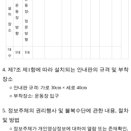
운
동
설
동
장-
치
장
정
장
방
문
소
향
방
향
대
1대
1대
수
4. 제7조 제1항에 따라 설치되는 안내판의 규격 및 부착
장소
○ 안내판 규격: 가로 30cm × 세로 40cm
○ 부착장소: 운동장 입구
5. 정보주체의 권리행사 및 불복수단에 관한 내용, 절차
및 방법
○ 정보주체가 개인영상정보에 대하여 열람 또는 존재확인,