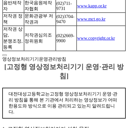
음반제작
한국음원제작
(02)711-
www.kapp.or.kr
9731
자
자협회
저작권 정
문화관광부 저
(02)3704-
www.mct.go.kr
9470
책
작권과
저작권 상
담,
저작권심의조
(02)2669-
www.copyright.or.kr
9900
분쟁조정,
정위원회
등록
영상정보처리기기운영관리방침
[고정형 영상정보처리기기 운영·관리 방
침]
대전대성고등학교는고정형 영상정보처리기기 운영·관
리 방침을 통해 본 기관에서 처리하는 영상정보가 어떠
한용도와 방식으로 이용 관리되고 있는지 알려드립니
다.