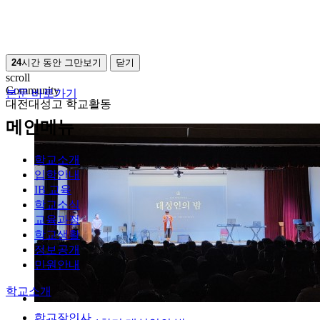
24
시간 동안 그만보기
닫기
scroll
Community
본문 바로가기
대전대성고 학교활동
메인메뉴
학교소개
입학안내
IB 교육
학교소식
교육과정
학교생활
정보공개
민원안내
학교소개
학교장인사