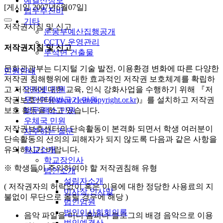
예결산정보
[게시일 2007년6월07일]
업무추진비
기타
저작권지침 및 신고
운동부예산집행공개
CCTV 운영관리
저작권지침 및 신고
무석면 건출물
문화관광부는 디지털 기술 발전, 이용환경 변화에 따른 다양한
민원안내
저작권 침해행위에 대한 효과적인 저작권 보호체계를 확립하
인터넷 민원
고 저작권에 대한 교육, 인식 강화사업을 수행하기 위해 『저
무인민원발급기 민원
작권보호센터(
www.cleancopyright.or.kr
)』를 설치하고 저작권
방문/팩스 민원
보호 활동을 하고 있습니다.
우체국 민원
저작권보호센터의 단속활동이 본격화 되면서 학생 여러분이
자주하는 질문
단속활동의 선의의 피해자가 되지 않도록 다음과 같은 사항을
학교소개
유의하시기 바랍니다.
학교장인사
※ 학생들이 주의하여야 할 저작권침해 유형
법인소개
설립자소개
( 저작권자의 허락없이 혹은 이용에 대한 정당한 사용료의 지
이사장 인사말
불없이 무단으로 올릴 경우에 해당 )
법인임원
법인이사회회의록
음악 파일을 미니 홈피나 블로그의 배경 음악으로 이용
법인예결산