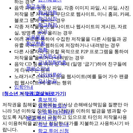
하는 경우
학교소개
음악 파일, 동영상 파일, 각종 이미지 파일, 시 파일, 사진
학교연혁
저작물 등 저작물을 무단으로 웹사이트, 미니 홈피, 카페,
학교상징
블로그 등에 올리는 경우
학교헌장
각종 저작물을 포털 사이트나 웹사이트의 게시판, 자료
교가
실, 방명록 등에 올리는 경우
교육목표
여러 경로를 통하여 수집한 저작물을 다른 사람들과 공
학교현황
유할 목적으로 웹하드에 저장하거나 내려받는 경우
현황
다른 사용자와 공유할 목적으로 P2P 프로그램을 통하여
교직원소개
저작물을 올리거나 내려받는 경우
교내전화번호
음악 CD 등을 여러 장 복제 (일명 ‘굽기’)하여 친구들에
캠퍼스안내
게 나눠주는 행위
사이버투어
노래가사, 스타사진 등을 웹사이트(예를 들어 가수 팬클
오시는길
럽 웹사이트)에 올리는 행위
입학안내
신입학 안내
[청소년 저작권 교실 바로가기]
홍보책자
저작권을 침해한 경우에는 민사상 손해배상책임을 질뿐만 아
입학전형요강
니라 5년 이하의 징역 또는 5천만원 이하의 벌금을 병과할 수
신입학 내신환산
있도록 저작권법에서 규정하고 있으므로 타인의 저작물사용
학교 투어 신청
시 이용허락을 받거나 정당한 대가를 지불하고 사용하시기 바
학교 투어 안내
랍니다.
학교 투어 신청