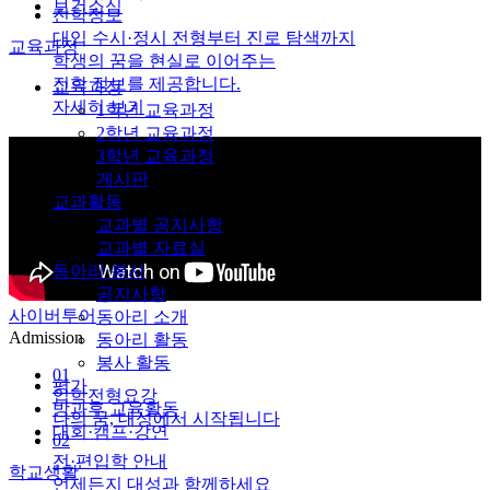
보건소식
진학정보
대입 수시·정시 전형부터 진로 탐색까지
교육과정
학생의 꿈을 현실로 이어주는
진학 정보를 제공합니다.
교육과정
자세히 보기
1학년 교육과정
2학년 교육과정
3학년 교육과정
게시판
교과활동
교과별 공지사항
교과별 자료실
동아리·봉사
공지사항
사이버투어
동아리 소개
Admission
동아리 활동
봉사 활동
01
평가
입학전형요강
방과후 교육활동
나의 꿈, 대성에서 시작됩니다
대회·캠프·강연
02
전·편입학 안내
학교생활
언제든지 대성과 함께하세요