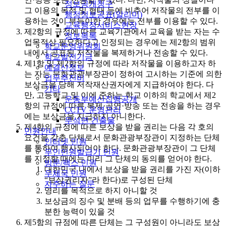
정보공개청구
그 이용의 목적 및 형태 등에 비추어 저작물의 전부를 이
행정정보공표(알리미)
용하는 것이 부득이한 경우에는 전부를 이용할 수 있다.
교육행정서비스현장
제2항의 규정에 따른 교육기관에서 교육을 받는 자는 수
정보목록
업목적상 필요하다고 인정되는 경우에는 제2항의 범위
학교운영위원회
내에서 공표된 저작물을 복제하거나 전송할 수 있다.
학교발전기금
제1항 및 제2항의 규정에 따라 저작물을 이용하고자 하
예결산정보
는 자는 문화관광부장관이 정하여 고시하는 기준에 의한
업무추진비
보상금을 당해 저작재산권자에게 지급하여야 한다. 다
기타
만, 고등학교 및 이에 준하는 학교 이하의 학교에서 제2
운동부예산집행공개
항의 규정에 따른 복제·공연·방송 또는 전송을 하는 경우
CCTV 운영관리
에는 보상금을 지급하지 아니한다.
무석면 건출물
제4항의 규정에 따른 보상을 받을 권리는 다음 각 호의
민원안내
요건을 갖춘 단체로서 문화관광부장관이 지정하는 단체
인터넷 민원
를 통하여 행사되어야 한다. 문화관광부장관이 그 단체
무인민원발급기 민원
를 지정할 때에는 미리 그 단체의 동의를 얻어야 한다.
방문/팩스 민원
대한민국 내에서 보상을 받을 권리를 가진 자(이하
우체국 민원
“보상권리자”라 한다)로 구성된 단체
자주하는 질문
영리를 목적으로 하지 아니할 것
보상금의 징수 및 분배 등의 업무를 수행하기에 충
분한 능력이 있을 것
제5항의 규정에 따른 단체는 그 구성원이 아니라도 보상