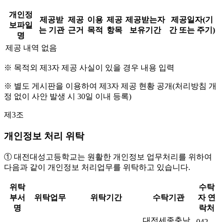
개인정
제공받
제공
이용
제공
제공받는자
제공일자(기
보파일
는 기관
근거
목적
항목
보유기간
간 또는 주기)
명
제공 내역 없음
※ 목적외 제3자 제공 사실이 있을 경우 내용 입력
※ 별도 게시판을 이용하여 제3자 제공 현황 공개(처리방침 개
정 없이 사안 발생 시 30일 이내 등록)
제3조
개인정보 처리 위탁
① 대전대성고등학교는 원활한 개인정보 업무처리를 위하여
다음과 같이 개인정보 처리업무를 위탁하고 있습니다.
위탁
수탁
부서
위탁업무
위탁기간
수탁기관
자 연
명
락처
대전세종충남
042-