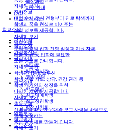
핵심과정
자세히 보기
이수 안내
진학정보
FAQ
대입 수시·정시 전형부터 진로 탐색까지
IB교육 게시판
학생의 꿈을 현실로 이어주는
학교소식
진학 정보를 제공합니다.
자세히 보기
공지사항
입학안내
학사일정
우리 학교의 입학 전형 일정과 지원 자격,
가정통신문
제출 서류 등 입학에 필요한
급식안내
모든 정보를 안내합니다.
식단표
자세히 보기
알림게시판
학생관리통합솔루션
영양 상담
학생 생활 지도, 상담, 건강 관리 등
학교앨범
학생 개개인의 성장을 위한
학교앨범
다양한 지원을 제공합니다.
최고명예학생
자세히 보기
최고칭찬학생
총동문회
학생자치회
선배들의 따뜻한 유대와 모교 사랑을 바탕으로
언론보도
함께 성장하는
학교평가
동문 공동체를 만들어 갑니다.
동문소식
자세히 보기