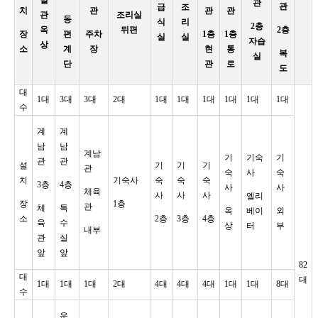
관
관
급
조
치
관
관
관
관
조리실
동
식
리
2층
옥
뒤편
2층
장
편
주차
1층
1층
실
실
자습
상
소
계
장
현
통
복
실
단
관
로
도
대
1대
3대
3대
2대
1대
1대
1대
1대
1대
1대
수
계
계
남
남
계남
기
기숙
기
관
관
설
기
기
기
관
숙
사
숙
치
기숙사
숙
숙
숙
3층
4층
사
사
체육
사
사
사
엘리
장
1층
관
체
특
옥
베이
외
소
2층
3층
4층
육
수
상
터
부
내부
관
실
앞
앞
82
대
대
1대
1대
1대
2대
4대
4대
4대
1대
1대
8대
수
운