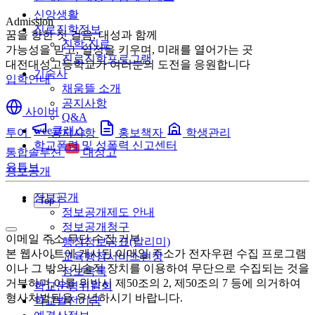
신앙생활
Admission
진로진학정보
꿈을 향한 첫 걸음, 대성과 함께
진학·진로
가능성을 믿고, 열정을 키우며, 미래를 열어가는 곳
진로진학프로그램
대전대성고등학교가 여러분의 도전을 응원합니다
기숙사
입학안내
채움뜰 소개
공지사항
사이버
Q&A
wee클래스
투어
공지사항
홍보책자
학생관리
학교폭력 및 성폭력 신고센터
통합솔루션
대성고
유튜브
정보공개
정보공개
Top
정보공개제도 안내
정보공개청구
이메일 주소 무단 수집 거부
행정정보공표(알리미)
본 웹사이트에 게시된 이메일 주소가 전자우편 수집 프로그램
교육행정서비스현장
이나 그 밖의 기술적 장치를 이용하여 무단으로 수집되는 것을
정보목록
거부하며,이를 위반시 제50조의 2, 제50조의 7 등에 의거하여
학교운영위원회
형사처벌됨을 유념하시기 바랍니다.
학교발전기금