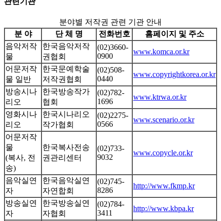
관련기관
분야별 저작권 관련 기관 안내
분 야
단 체 명
전화번호
홈페이지 및 주소
음악저작
한국음악저작
(02)3660-
www.komca.or.kr
0900
물
권협회
어문저작
한국문예학술
(02)508-
www.copyrightkorea.or.kr
0440
물 일반
저작권협회
방송시나
한국방송작가
(02)782-
www.ktrwa.or.kr
1696
리오
협회
영화시나
한국시나리오
(02)2275-
www.scenario.or.kr
0566
리오
작가협회
어문저작
물
한국복사전송
(02)733-
www.copycle.or.kr
9032
(복사, 전
권관리센터
송)
음악실연
한국음악실연
(02)745-
http://www.fkmp.kr
8286
자
자연합회
방송실연
한국방송실연
(02)784-
http://www.kbpa.kr
3411
자
자협회