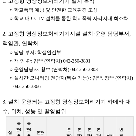
1. 고정형 영상정보처리기기 설치 목적
○ 학교폭력 예방 및 안전한 교육환경 조성
○ 학교 내 CCTV 설치를 통한 학교폭력 사각지대 최소화
2. 고정형 영상정보처리기기시설 설치·운영 담당부서,
책임관, 연락처
○ 담당 부서: 학생안전부
○ 책 임 관: 김** (연락처) 042-250-3801
○ 운영담당자: 황** (연락처) 042-250-3803
○ 실시간 모니터링 전담자(복수 가능) : 김**, 장** (연락처)
042-250-3866
3. 설치·운영되는 고정형 영상정보처리기기 카메라 대
수, 위치, 성능 및 촬영범위
본
본
관1
관1
본
본
본
본
변
설
본관
층
층
관2
관3
관4
관5
분리
전