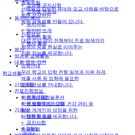
총동문회
교과별 공지사항
선배들의 따뜻한 유대와 모교 사랑을 바탕으로
교과별 자료실
함께 성장하는
동아리·봉사
동문 공동체를 만들어 갑니다.
공지사항
자세히 보기
동아리 소개
진학정보
동아리 활동
대입 수시·정시 전형부터 진로 탐색까지
봉사 활동
학생의 꿈을 현실로 이어주는
평가
진학 정보를 제공합니다.
방과후 교육활동
자세히 보기
대회·캠프·강연
입학안내
우리 학교의 입학 전형 일정과 지원 자격,
학교생활
제출 서류 등 입학에 필요한
신앙생활
모든 정보를 안내합니다.
진로진학정보
자세히 보기
진학·진로
학생관리통합솔루션
진로진학프로그램
학생 생활 지도, 상담, 건강 관리 등
기숙사
학생 개개인의 성장을 위한
채움뜰 소개
다양한 지원을 제공합니다.
공지사항
자세히 보기
Q&A
총동문회
wee클래스