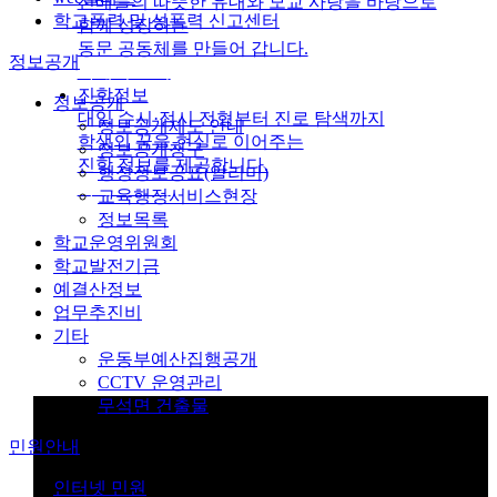
선배들의 따뜻한 유대와 모교 사랑을 바탕으로
학교폭력 및 성폭력 신고센터
함께 성장하는
동문 공동체를 만들어 갑니다.
정보공개
자세히 보기
진학정보
정보공개
대입 수시·정시 전형부터 진로 탐색까지
정보공개제도 안내
학생의 꿈을 현실로 이어주는
정보공개청구
진학 정보를 제공합니다.
행정정보공표(알리미)
자세히 보기
교육행정서비스현장
정보목록
학교운영위원회
학교발전기금
예결산정보
업무추진비
기타
운동부예산집행공개
CCTV 운영관리
무석면 건출물
민원안내
인터넷 민원