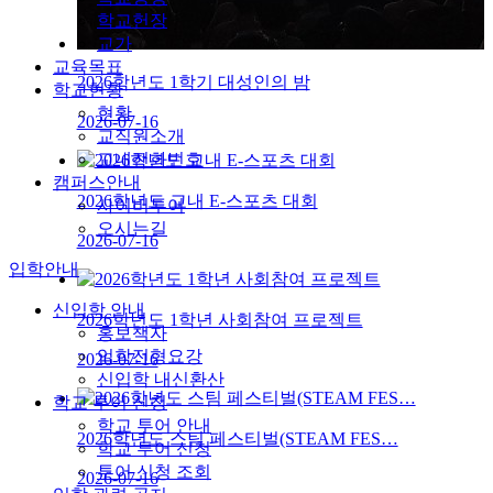
학교헌장
교가
교육목표
2026학년도 1학기 대성인의 밤
학교현황
현황
2026-07-16
교직원소개
교내전화번호
캠퍼스안내
2026학년도 교내 E-스포츠 대회
사이버투어
오시는길
2026-07-16
입학안내
신입학 안내
2026학년도 1학년 사회참여 프로젝트
홍보책자
입학전형요강
2026-07-16
신입학 내신환산
학교 투어 신청
학교 투어 안내
2026학년도 스팀 페스티벌(STEAM FES…
학교 투어 신청
투어 신청 조회
2026-07-16