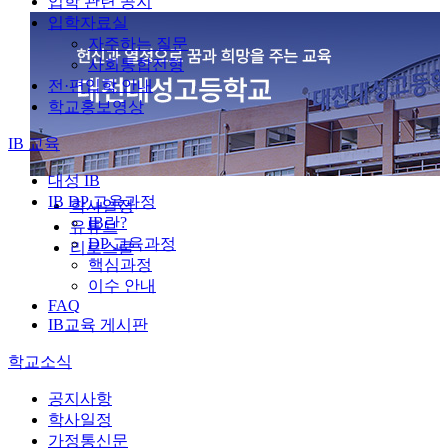
입학 관련 공지
입학자료실
자주하는 질문
사회통합전형
전·편입학 안내
학교홍보영상
IB 교육
대성 IB
IB DP 교육과정
학사일정
IB란?
유튜브
DP 교육과정
리로스쿨
핵심과정
이수 안내
FAQ
IB교육 게시판
학교소식
공지사항
학사일정
가정통신문