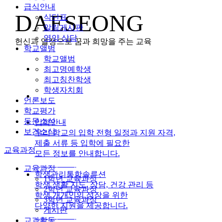
급식안내
DAESEONG
식단표
알림게시판
영양 상담
헌신과 열정으로 꿈과 희망을 주는 교육
학교앨범
학교앨범
최고명예학생
최고칭찬학생
학생자치회
언론보도
학교평가
동문소식
입학안내
보건소식
우리 학교의 입학 전형 일정과 지원 자격,
제출 서류 등 입학에 필요한
교육과정
모든 정보를 안내합니다.
자세히 보기
교육과정
학생관리통합솔루션
1학년 교육과정
학생 생활 지도, 상담, 건강 관리 등
2학년 교육과정
학생 개개인의 성장을 위한
3학년 교육과정
다양한 지원을 제공합니다.
게시판
자세히 보기
교과활동