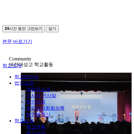
24
시간 동안 그만보기
닫기
본문 바로가기
Community
대전대성고 학교활동
학교소개
학교장인사
법인소개
설립자소개
이사장 인사말
법인임원
법인이사회회의록
법인예결산
학교소개
학교연혁
학교상징