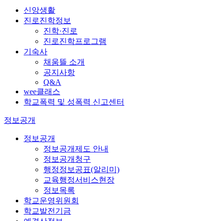
신앙생활
진로진학정보
진학·진로
진로진학프로그램
기숙사
채움뜰 소개
공지사항
Q&A
wee클래스
학교폭력 및 성폭력 신고센터
정보공개
정보공개
정보공개제도 안내
정보공개청구
행정정보공표(알리미)
교육행정서비스현장
정보목록
학교운영위원회
학교발전기금