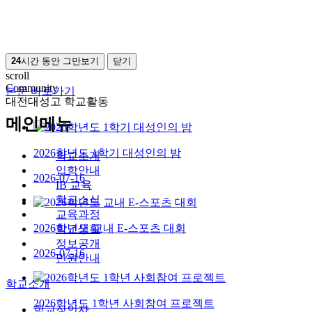
24
시간 동안 그만보기
닫기
scroll
Community
본문 바로가기
대전대성고 학교활동
메인메뉴
2026학년도 1학기 대성인의 밤
학교소개
입학안내
2026-07-16
IB 교육
학교소식
교육과정
2026학년도 교내 E-스포츠 대회
학교생활
정보공개
2026-07-16
민원안내
학교소개
2026학년도 1학년 사회참여 프로젝트
학교장인사