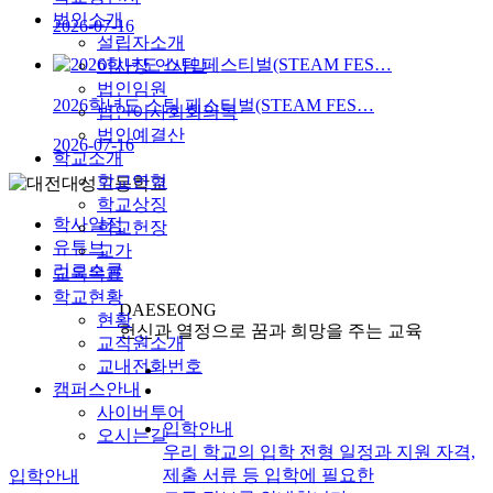
법인소개
2026-07-16
설립자소개
이사장 인사말
법인임원
2026학년도 스팀 페스티벌(STEAM FES…
법인이사회회의록
법인예결산
2026-07-16
학교소개
학교연혁
학교상징
학사일정
학교헌장
유튜브
교가
리로스쿨
교육목표
학교현황
DAESEONG
현황
헌신과 열정으로 꿈과 희망을 주는 교육
교직원소개
교내전화번호
캠퍼스안내
사이버투어
입학안내
오시는길
우리 학교의 입학 전형 일정과 지원 자격,
제출 서류 등 입학에 필요한
입학안내