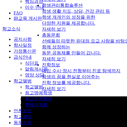
핵심과정
학생관리통합솔루션
이수 안내
학생 생활 지도, 상담, 건강 관리 등
FAQ
학생 개개인의 성장을 위한
IB교육 게시판
다양한 지원을 제공합니다.
학교소식
자세히 보기
총동문회
공지사항
선배들의 따뜻한 유대와 모교 사랑을 바탕
학사일정
함께 성장하는
가정통신문
동문 공동체를 만들어 갑니다.
급식안내
자세히 보기
식단표
진학정보
알림게시판
대입 수시·정시 전형부터 진로 탐색까지
영양 상담
학생의 꿈을 현실로 이어주는
학교앨범
진학 정보를 제공합니다.
학교앨범
자세히 보기
최고명예학생
최고칭찬학생
학생자치회
언론보도
학교평가
동문소식