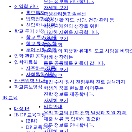
모든 정보를 안내합니다.
신입학 안내
자세히 보기
홍보책자
학생관리통합솔루션
입학전형요강
학생 생활 지도, 상담, 건강 관리 등
신입학 내신환산
학생 개개인의 성장을 위한
학교 투어 신청
다양한 지원을 제공합니다.
학교 투어 안내
자세히 보기
학교 투어 신청
총동문회
투어 신청 조회
선배들의 따뜻한 유대와 모교 사랑을 바탕
입학 관련 공지
함께 성장하는
입학자료실
동문 공동체를 만들어 갑니다.
자주하는 질문
자세히 보기
사회통합전형
진학정보
전·편입학 안내
대입 수시·정시 전형부터 진로 탐색까지
학교홍보영상
학생의 꿈을 현실로 이어주는
진학 정보를 제공합니다.
IB 교육
자세히 보기
입학안내
대성 IB
우리 학교의 입학 전형 일정과 지원 자격,
IB DP 교육과정
제출 서류 등 입학에 필요한
IB란?
모든 정보를 안내합니다.
DP 교육과정
자세히 보기