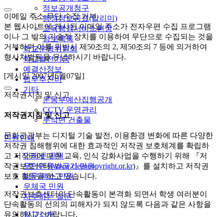
정보공개청구
이메일 주소 무단 수집 거부
행정정보공표(알리미)
본 웹사이트에 게시된 이메일 주소가 전자우편 수집 프로그램
교육행정서비스현장
이나 그 밖의 기술적 장치를 이용하여 무단으로 수집되는 것을
정보목록
거부하며,이를 위반시 제50조의 2, 제50조의 7 등에 의거하여
학교운영위원회
형사처벌됨을 유념하시기 바랍니다.
학교발전기금
예결산정보
[게시일 2007년6월07일]
업무추진비
기타
저작권지침 및 신고
운동부예산집행공개
CCTV 운영관리
저작권지침 및 신고
무석면 건출물
문화관광부는 디지털 기술 발전, 이용환경 변화에 따른 다양한
민원안내
저작권 침해행위에 대한 효과적인 저작권 보호체계를 확립하
인터넷 민원
고 저작권에 대한 교육, 인식 강화사업을 수행하기 위해 『저
무인민원발급기 민원
작권보호센터(
www.cleancopyright.or.kr
)』를 설치하고 저작권
방문/팩스 민원
보호 활동을 하고 있습니다.
우체국 민원
저작권보호센터의 단속활동이 본격화 되면서 학생 여러분이
자주하는 질문
단속활동의 선의의 피해자가 되지 않도록 다음과 같은 사항을
학교소개
유의하시기 바랍니다.