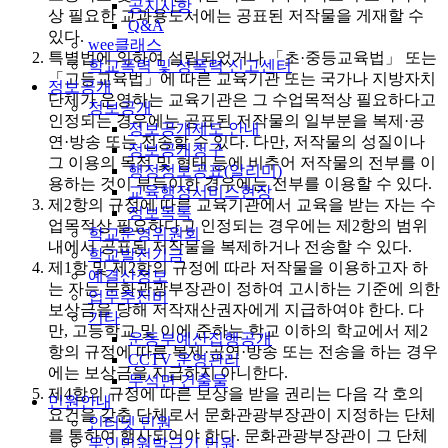
공지사항
상 필요한 교과용도서에는 공표된 저작물을 게재할 수
Q&A
있다.
wee클래스
특별법에 의하여 설립되었거나 「초·중등교육법」 또는
학교폭력 및 성폭력 신고센터
「고등교육법」에 따른 교육기관 또는 국가나 지방자치
정보공개
단체가 운영하는 교육기관은 그 수업목적상 필요하다고
정보공개
인정되는 경우에는 공표된 저작물의 일부분을 복제·공
정보공개제도 안내
연·방송 또는 전송할 수 있다. 다만, 저작물의 성질이나
정보공개청구
그 이용의 목적 및 형태 등에 비추어 저작물의 전부를 이
행정정보공표(알리미)
용하는 것이 부득이한 경우에는 전부를 이용할 수 있다.
교육행정서비스현장
제2항의 규정에 따른 교육기관에서 교육을 받는 자는 수
정보목록
업목적상 필요하다고 인정되는 경우에는 제2항의 범위
학교운영위원회
내에서 공표된 저작물을 복제하거나 전송할 수 있다.
학교발전기금
제1항 및 제2항의 규정에 따라 저작물을 이용하고자 하
예결산정보
는 자는 문화관광부장관이 정하여 고시하는 기준에 의한
업무추진비
보상금을 당해 저작재산권자에게 지급하여야 한다. 다
기타
만, 고등학교 및 이에 준하는 학교 이하의 학교에서 제2
운동부예산집행공개
항의 규정에 따른 복제·공연·방송 또는 전송을 하는 경우
CCTV 운영관리
에는 보상금을 지급하지 아니한다.
무석면 건출물
제4항의 규정에 따른 보상을 받을 권리는 다음 각 호의
민원안내
요건을 갖춘 단체로서 문화관광부장관이 지정하는 단체
인터넷 민원
를 통하여 행사되어야 한다. 문화관광부장관이 그 단체
무인민원발급기 민원