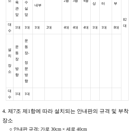
소
2층
3층
4층
육
수
상
터
부
내부
관
실
앞
앞
82
대
대
1대
1대
1대
2대
4대
4대
4대
1대
1대
8대
수
운
운
동
설
동
장-
치
장
정
장
방
문
소
향
방
향
대
1대
1대
수
4. 제7조 제1항에 따라 설치되는 안내판의 규격 및 부착
장소
○ 안내판 규격: 가로 30cm × 세로 40cm