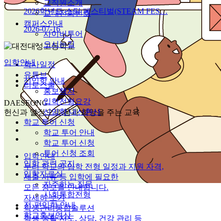
교직원소개
2026학년도 스팀 페스티벌(STEAM FES…
교내전화번호
캠퍼스안내
2026-07-16
사이버투어
오시는길
입학안내
학사일정
유튜브
신입학 안내
리로스쿨
홍보책자
입학전형요강
DAESEONG
신입학 내신환산
헌신과 열정으로 꿈과 희망을 주는 교육
학교 투어 신청
학교 투어 안내
학교 투어 신청
투어 신청 조회
입학안내
입학 관련 공지
우리 학교의 입학 전형 일정과 지원 자격,
입학자료실
제출 서류 등 입학에 필요한
자주하는 질문
모든 정보를 안내합니다.
사회통합전형
자세히 보기
전·편입학 안내
학생관리통합솔루션
학교홍보영상
학생 생활 지도, 상담, 건강 관리 등