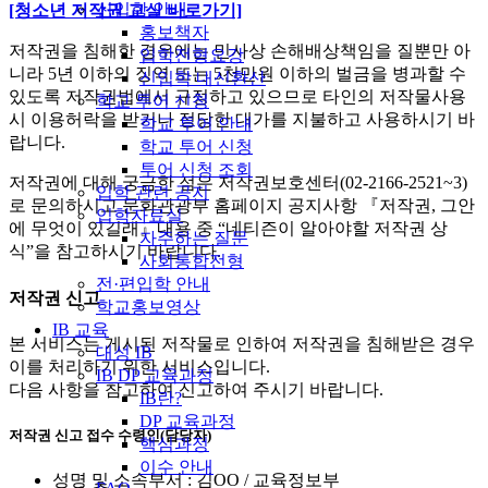
신입학 안내
[청소년 저작권 교실 바로가기]
홍보책자
저작권을 침해한 경우에는 민사상 손해배상책임을 질뿐만 아
입학전형요강
니라 5년 이하의 징역 또는 5천만원 이하의 벌금을 병과할 수
신입학 내신환산
있도록 저작권법에서 규정하고 있으므로 타인의 저작물사용
학교 투어 신청
시 이용허락을 받거나 정당한 대가를 지불하고 사용하시기 바
학교 투어 안내
랍니다.
학교 투어 신청
투어 신청 조회
저작권에 대해 궁금한 점은 저작권보호센터(02-2166-2521~3)
입학 관련 공지
로 문의하시고 문화관광부 홈페이지 공지사항 『저작권, 그안
입학자료실
에 무엇이 있길래』내용 중 “네티즌이 알아야할 저작권 상
자주하는 질문
식”을 참고하시기 바랍니다.
사회통합전형
전·편입학 안내
저작권 신고
학교홍보영상
IB 교육
본 서비스는 게시된 저작물로 인하여 저작권을 침해받은 경우
대성 IB
이를 처리하기 위한 서비스입니다.
IB DP 교육과정
다음 사항을 참고하여 신고하여 주시기 바랍니다.
IB란?
DP 교육과정
저작권 신고 접수 수령인(담당자)
핵심과정
이수 안내
성명 및 소속부서 : 김OO / 교육정보부