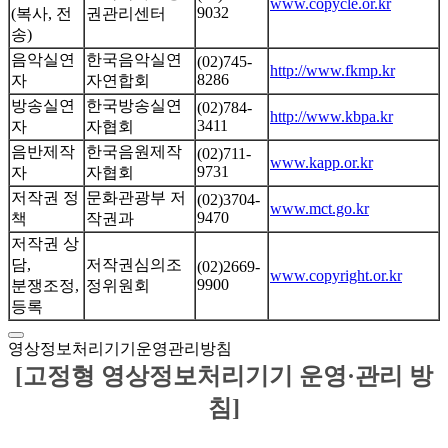
www.copycle.or.kr
9032
(복사, 전
권관리센터
송)
음악실연
한국음악실연
(02)745-
http://www.fkmp.kr
8286
자
자연합회
방송실연
한국방송실연
(02)784-
http://www.kbpa.kr
3411
자
자협회
음반제작
한국음원제작
(02)711-
www.kapp.or.kr
9731
자
자협회
저작권 정
문화관광부 저
(02)3704-
www.mct.go.kr
9470
책
작권과
저작권 상
담,
저작권심의조
(02)2669-
www.copyright.or.kr
9900
분쟁조정,
정위원회
등록
영상정보처리기기운영관리방침
[고정형 영상정보처리기기 운영·관리 방
침]