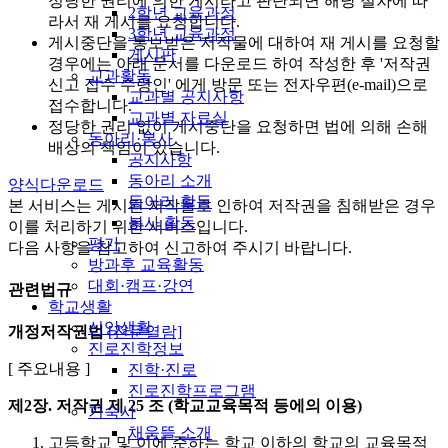
정당한 권리에 의한 게시라고 판단되면 해당 절차에 따
2학년 교육과정
라서 재 게시를 요청합니다.
3학년 교육과정
게시중단을 통보받은 저작물에 대하여 재 게시를 요청할
게시판
경우에는 아래 문서를 다운로드 하여 작성한 후 '저작권
교과활동
신고 접수 수령인' 에게 방문 또는 전자우편(e-mail)으로
교과별 공지사항
접수합니다.
교과별 자료실
정당한 권리 없이 게시중단을 요청하면 법에 의해 손해
동아리·봉사
배상의 책임이 있습니다.
공지사항
동아리 소개
양식다운로드
동아리 활동
본 서비스는 게시된 저작물로 인하여 저작권을 침해받은 경우
봉사 활동
이를 처리하기 위한 서비스입니다.
평가
다음 사항을 참고하여 신고하여 주시기 바랍니다.
방과후 교육활동
대회·캠프·강연
관련법규
학교생활
신앙생활
개정저작권법
[전문열람]
진로진학정보
[ 주요내용 ]
진학·진로
진로진학프로그램
제2장. 저작권
제 25 조 (학교교육목적 등에의 이용)
기숙사
채움뜰 소개
고등학교 및 이에 준하는 학교 이하의 학교의 교육목적