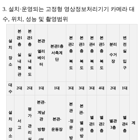
3. 설치·운영되는 고정형 영상정보처리기기 카메라 대
수, 위치, 성능 및 촬영범위
본
본
관1
관1
본
본
본
본
변
설
본관
층
층
관2
관3
관4
관5
분리
전
본관1층
치
층
층
층
층
실
엘리
서측계
실
실
수거
장
베이
단
내
내
복
복
복
복
장
입
소
터
현
복
도
도
도
도
구
관
도
대
2대
2대
1대
1대
3대
3대
3대
4대
2대
1대
수
본관-
본
본
평
관
설
계남
관-
가
별
별
별
치
관
본관-
서
-정
별관
별
계
관1
관2
관4
관
고
문
3층
장
방향
운동장
관
층
층
층
리
소
방
방
실
(언