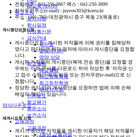
FAQ
전화번호 : 042-250-3867 팩스 : 042-250-3899
IB교육 게시판
전자우편주소(e-mail) : juyeon303@korea.kr
학교소식
주소 : (301-783) 대전광역시 중구 목동 23(목동로)
공지사항
학사일정
게시중단요청신청
가정통신문
급식안내
게시중단요청 : 게시된 저작물에 의해 권리를 침해당하
식단표
였다고 판단되면 해당 절차에 따라서 게시중단을 요청합
알림게시판
니다.
영양 상담
게시된 저작물의 게시중단(복제.전송 중단)을 요청할 경
학교앨범
우에는 아래 문서를 다운로드 하여 작성한 후 '저작권 신
학교앨범
고 접수 수령인'에게 방문 또는 전자우편(e-mail)으로 신
최고명예학생
청합니다.
최고칭찬학생
정당한 권리 없이 게시중단을 요청하면 법에 의해 손해
학생자치회
배상의 책임이 있습니다.
언론보도
학교평가
양식다운로드
동문소식
보건소식
재게시요청 신청
교육과정
교육과정
게시가 중단된 저작물을 게시한 이용자가 해당 저작물이
1학년 교육과정