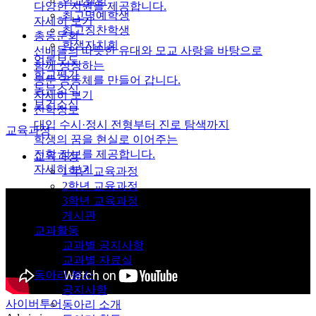
학교앨범
다양한 지원을 제공합니다.
최고명예학생
자세히 보기
최고칭찬학생
총동문회
학생자치회
선배들의 따뜻한 유대와 모교 사랑을 바탕으로
언론보도
함께 성장하는
학교평가
동문 공동체를 만들어 갑니다.
동문소식
자세히 보기
보건소식
진학정보
대입 수시·정시 전형부터 진로 탐색까지
교육과정
학생의 꿈을 현실로 이어주는
진학 정보를 제공합니다.
교육과정
자세히 보기
1학년 교육과정
2학년 교육과정
3학년 교육과정
게시판
교과활동
교과별 공지사항
교과별 자료실
동아리·봉사
공지사항
사이버투어
동아리 소개