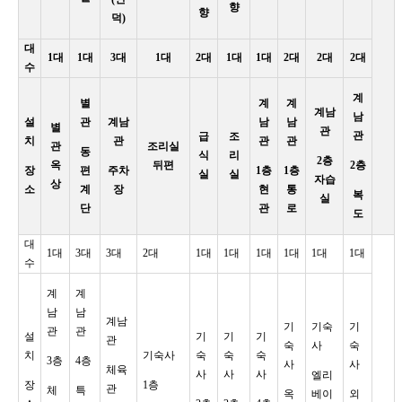
향
향
덕)
대
1대
1대
3대
1대
2대
1대
1대
2대
2대
2대
수
계
별
계
계
계남
남
설
관
계남
남
남
별
관
관
급
조
치
관
관
관
관
조리실
동
식
리
2층
옥
뒤편
2층
장
편
주차
1층
1층
실
실
자습
상
소
계
장
현
통
복
실
단
관
로
도
대
1대
3대
3대
2대
1대
1대
1대
1대
1대
1대
수
계
계
남
남
계남
기
기숙
기
관
관
설
기
기
기
관
숙
사
숙
치
기숙사
숙
숙
숙
3층
4층
사
사
체육
사
사
사
엘리
장
1층
관
체
특
옥
베이
외