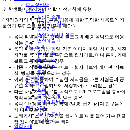
학교장인사
※ 학생들이 주의하여야 할 저작권침해 유형
법인소개
설립자소개
( 저작권자의 허락없이 혹은 이용에 대한 정당한 사용료의 지
이사장 인사말
불없이 무단으로 올릴 경우에 해당 )
법인임원
법인이사회회의록
음악 파일을 미니 홈피나 블로그의 배경 음악으로 이용
법인예결산
하는 경우
학교소개
음악 파일, 동영상 파일, 각종 이미지 파일, 시 파일, 사진
학교연혁
저작물 등 저작물을 무단으로 웹사이트, 미니 홈피, 카페,
학교상징
블로그 등에 올리는 경우
학교헌장
각종 저작물을 포털 사이트나 웹사이트의 게시판, 자료
교가
실, 방명록 등에 올리는 경우
교육목표
여러 경로를 통하여 수집한 저작물을 다른 사람들과 공
학교현황
유할 목적으로 웹하드에 저장하거나 내려받는 경우
현황
다른 사용자와 공유할 목적으로 P2P 프로그램을 통하여
교직원소개
저작물을 올리거나 내려받는 경우
교내전화번호
음악 CD 등을 여러 장 복제 (일명 ‘굽기’)하여 친구들에
캠퍼스안내
게 나눠주는 행위
사이버투어
노래가사, 스타사진 등을 웹사이트(예를 들어 가수 팬클
오시는길
럽 웹사이트)에 올리는 행위
입학안내