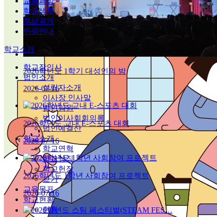
교육과정
학교생활
정보공개
민원안내
학교소개
학교장인사
2026학년도 1학기 대성인의 밤
법인소개
설립자소개
2026-07-16
이사장 인사말
법인임원
법인이사회회의록
2026학년도 교내 E-스포츠 대회
법인예결산
학교소개
2026-07-16
학교연혁
학교상징
학교헌장
2026학년도 1학년 사회참여 프로젝트
교가
교육목표
2026-07-16
학교현황
현황