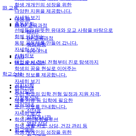
학생 개개인의 성장을 위한
IB 교육
다양한 지원을 제공합니다.
자세히 보기
대성 IB
총동문회
IB DP 교육과정
선배들의 따뜻한 유대와 모교 사랑을 바탕으로
IB란?
함께 성장하는
DP 교육과정
동문 공동체를 만들어 갑니다.
핵심과정
자세히 보기
이수 안내
진학정보
FAQ
대입 수시·정시 전형부터 진로 탐색까지
IB교육 게시판
학생의 꿈을 현실로 이어주는
학교소식
진학 정보를 제공합니다.
자세히 보기
공지사항
입학안내
학사일정
우리 학교의 입학 전형 일정과 지원 자격,
가정통신문
제출 서류 등 입학에 필요한
급식안내
모든 정보를 안내합니다.
식단표
자세히 보기
알림게시판
학생관리통합솔루션
영양 상담
학생 생활 지도, 상담, 건강 관리 등
학교앨범
학생 개개인의 성장을 위한