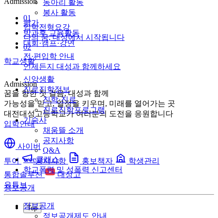
Admission
동아리 활동
봉사 활동
01
평가
입학전형요강
방과후 교육활동
나의 꿈, 대성에서 시작됩니다
대회·캠프·강연
02
전·편입학 안내
학교생활
언제든지 대성과 함께하세요
신앙생활
Admission
진로진학정보
꿈을 향한 첫 걸음, 대성과 함께
진학·진로
가능성을 믿고, 열정을 키우며, 미래를 열어가는 곳
진로진학프로그램
대전대성고등학교가 여러분의 도전을 응원합니다
기숙사
입학안내
채움뜰 소개
공지사항
사이버
Q&A
wee클래스
투어
공지사항
홍보책자
학생관리
학교폭력 및 성폭력 신고센터
통합솔루션
대성고
유튜브
정보공개
정보공개
Top
정보공개제도 안내