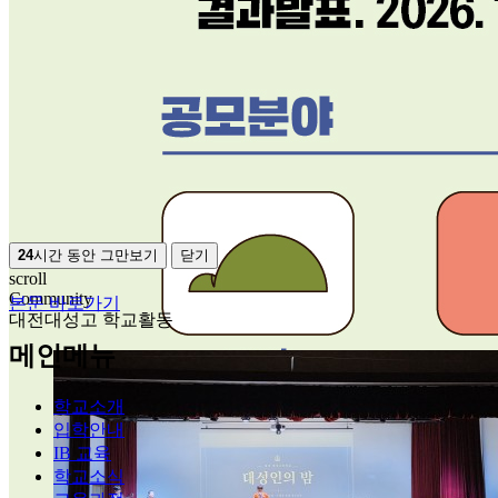
24
시간 동안 그만보기
닫기
scroll
Community
본문 바로가기
대전대성고 학교활동
메인메뉴
학교소개
입학안내
IB 교육
학교소식