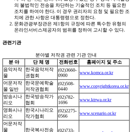
의 불법적인 전송을 차단하는 기술적인 조치 등 필요한
조치를 하여야 한다. 이 경우 권리자의 요청 및 필요한 조
치에 관한 사항은 대통령령으로 정한다.
문화관광부장관은 제1항의 규정에 따른 특수한 유형의
온라인서비스제공자의 범위를 정하여 고시할 수 있다.
관련기관
분야별 저작권 관련 기관 안내
분 야
단 체 명
전화번호
홈페이지 및 주소
음악저작
한국음악저작
(02)3660-
www.komca.or.kr
0900
물
권협회
어문저작
한국문예학술
(02)508-
www.copyrightkorea.or.kr
0440
물 일반
저작권협회
방송시나
한국방송작가
(02)782-
www.ktrwa.or.kr
1696
리오
협회
영화시나
한국시나리오
(02)2275-
www.scenario.or.kr
0566
리오
작가협회
어문저작
물
한국복사전송
(02)733-