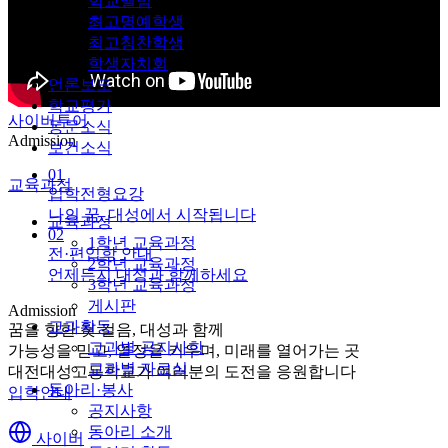
학교앨범
최고명예학생
최고칭찬학생
학생자치회
언론보도
학교평가
사이버투어
동문소식
Admission
보건소식
01
교육과정
입학전형요강
나의 꿈, 대성에서 시작됩니다
교육과정
02
1학년 교육과정
전·편입학 안내
2학년 교육과정
언제든지 대성과 함께하세요
3학년 교육과정
게시판
Admission
교과활동
꿈을 향한 첫 걸음, 대성과 함께
교과별 공지사항
가능성을 믿고, 열정을 키우며, 미래를 열어가는 곳
교과별 자료실
대전대성고등학교가 여러분의 도전을 응원합니다
동아리·봉사
입학안내
공지사항
동아리 소개
사이버