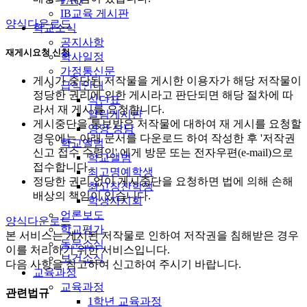
FAQ
IB교육 게시판
양식다운로드
학교소식
공지사항
재게시요청 신청
학사일정
가정통신문
게시가 중단된 저작물을 게시한 이용자가 해당 저작물이
급식안내
정당한 권리에 의한 게시라고 판단되면 해당 절차에 따
식단표
라서 재 게시를 요청합니다.
알림게시판
게시중단을 통보받은 저작물에 대하여 재 게시를 요청할
영양 상담
경우에는 아래 문서를 다운로드 하여 작성한 후 '저작권
학교앨범
신고 접수 수령인' 에게 방문 또는 전자우편(e-mail)으로
학교앨범
접수합니다.
최고명예학생
정당한 권리 없이 게시중단을 요청하면 법에 의해 손해
최고칭찬학생
배상의 책임이 있습니다.
학생자치회
언론보도
양식다운로드
학교평가
본 서비스는 게시된 저작물로 인하여 저작권을 침해받은 경우
동문소식
이를 처리하기 위한 서비스입니다.
보건소식
다음 사항을 참고하여 신고하여 주시기 바랍니다.
교육과정
교육과정
관련법규
1학년 교육과정