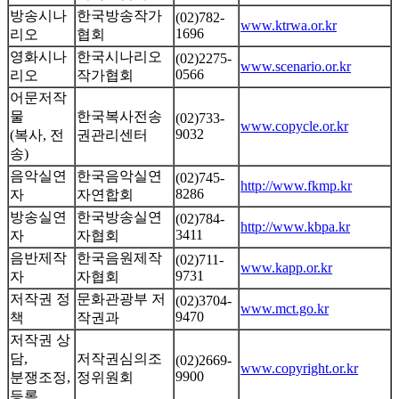
방송시나
한국방송작가
(02)782-
www.ktrwa.or.kr
1696
리오
협회
영화시나
한국시나리오
(02)2275-
www.scenario.or.kr
0566
리오
작가협회
어문저작
물
한국복사전송
(02)733-
www.copycle.or.kr
9032
(복사, 전
권관리센터
송)
음악실연
한국음악실연
(02)745-
http://www.fkmp.kr
8286
자
자연합회
방송실연
한국방송실연
(02)784-
http://www.kbpa.kr
3411
자
자협회
음반제작
한국음원제작
(02)711-
www.kapp.or.kr
9731
자
자협회
저작권 정
문화관광부 저
(02)3704-
www.mct.go.kr
9470
책
작권과
저작권 상
담,
저작권심의조
(02)2669-
www.copyright.or.kr
9900
분쟁조정,
정위원회
등록