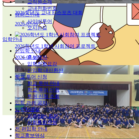
교직원소개
교내전화번호
2026학년도 교내 E-스포츠 대회
캠퍼스안내
사이버투어
2026-07-16
오시는길
입학안내
2026학년도 1학년 사회참여 프로젝트
신입학 안내
2026-07-16
홍보책자
입학전형요강
신입학 내신환산
학교 투어 신청
학교 투어 안내
학교 투어 신청
투어 신청 조회
입학 관련 공지
입학자료실
자주하는 질문
사회통합전형
전·편입학 안내
학교홍보영상