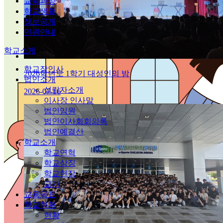
교육과정
학교생활
정보공개
민원안내
학교소개
학교장인사
2026학년도 1학기 대성인의 밤
법인소개
설립자소개
2026-07-16
이사장 인사말
법인임원
법인이사회회의록
법인예결산
학교소개
학교연혁
학교상징
학교헌장
교가
교육목표
학교현황
현황