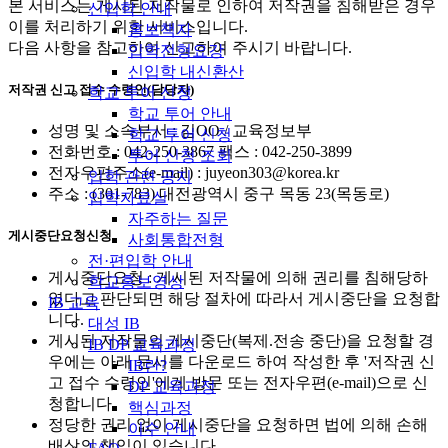
본 서비스는 게시된 저작물로 인하여 저작권을 침해받은 경우
신입학 안내
이를 처리하기 위한 서비스입니다.
홍보책자
다음 사항을 참고하여 신고하여 주시기 바랍니다.
입학전형요강
신입학 내신환산
저작권 신고 접수 수령인(담당자)
학교 투어 신청
학교 투어 안내
성명 및 소속부서 : 김OO / 교육정보부
학교 투어 신청
전화번호 : 042-250-3867 팩스 : 042-250-3899
투어 신청 조회
전자우편주소(e-mail) : juyeon303@korea.kr
입학 관련 공지
주소 : (301-783) 대전광역시 중구 목동 23(목동로)
입학자료실
자주하는 질문
게시중단요청신청
사회통합전형
전·편입학 안내
게시중단요청 : 게시된 저작물에 의해 권리를 침해당하
학교홍보영상
였다고 판단되면 해당 절차에 따라서 게시중단을 요청합
IB 교육
니다.
대성 IB
게시된 저작물의 게시중단(복제.전송 중단)을 요청할 경
IB DP 교육과정
우에는 아래 문서를 다운로드 하여 작성한 후 '저작권 신
IB란?
고 접수 수령인'에게 방문 또는 전자우편(e-mail)으로 신
DP 교육과정
청합니다.
핵심과정
정당한 권리 없이 게시중단을 요청하면 법에 의해 손해
이수 안내
배상의 책임이 있습니다.