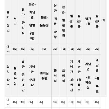
본관-
본
본
평
관
설
계남
관-
가
별
별
별
치
관
본관-
서
-정
별관
별
계
관1
관2
관4
관
고
문
3층
장
방향
운동장
관
층
층
층
리
소
방
방
실
(언
향
향
덕)
대
1대
1대
3대
1대
2대
1대
1대
2대
2대
2대
수
계
별
계
계
계남
남
설
관
계남
남
남
별
관
관
급
조
치
관
관
관
관
조리실
동
식
리
2층
옥
뒤편
2층
장
편
주차
1층
1층
실
실
자습
상
소
계
장
현
통
복
실
단
관
로
도
대
1대
3대
3대
2대
1대
1대
1대
1대
1대
1대
수