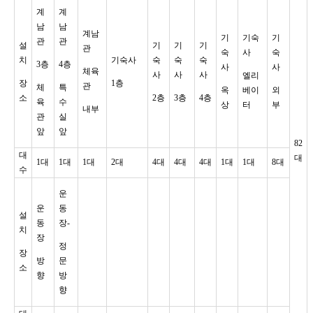
계
계
남
남
계남
기
기숙
기
관
관
설
기
기
기
관
숙
사
숙
치
기숙사
숙
숙
숙
3층
4층
사
사
체육
사
사
사
엘리
장
1층
관
체
특
옥
베이
외
소
2층
3층
4층
육
수
상
터
부
내부
관
실
앞
앞
82
대
대
1대
1대
1대
2대
4대
4대
4대
1대
1대
8대
수
운
운
동
설
동
장-
치
장
정
장
방
문
소
향
방
향