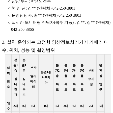
○ 담당 부서: 학생안전부
○ 책 임 관: 김** (연락처) 042-250-3801
○ 운영담당자: 황** (연락처) 042-250-3803
○ 실시간 모니터링 전담자(복수 가능) : 김**, 장** (연락처)
042-250-3866
3. 설치·운영되는 고정형 영상정보처리기기 카메라 대
수, 위치, 성능 및 촬영범위
본
본
관1
관1
본
본
본
본
변
설
본관
층
층
관2
관3
관4
관5
분리
전
본관1층
치
층
층
층
층
실
엘리
서측계
실
실
수거
장
베이
단
내
내
복
복
복
복
장
입
소
터
현
복
도
도
도
도
구
관
도
대
2대
2대
1대
1대
3대
3대
3대
4대
2대
1대
수