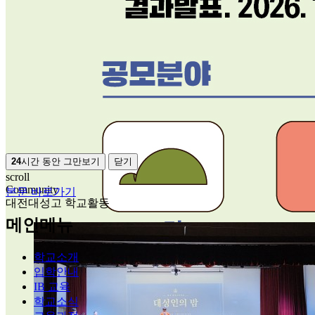
24
시간 동안 그만보기
닫기
scroll
Community
본문 바로가기
대전대성고 학교활동
메인메뉴
학교소개
입학안내
IB 교육
학교소식