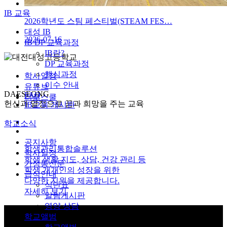
IB 교육
2026학년도 스팀 페스티벌(STEAM FES…
대성 IB
2026-07-16
IB DP 교육과정
IB란?
DP 교육과정
핵심과정
학사일정
이수 안내
유튜브
DAESEONG
FAQ
리로스쿨
헌신과 열정으로 꿈과 희망을 주는 교육
IB교육 게시판
학교소식
공지사항
총동문회
학사일정
선배들의 따뜻한 유대와 모교 사랑을 바탕으로
가정통신문
함께 성장하는
급식안내
동문 공동체를 만들어 갑니다.
식단표
자세히 보기
알림게시판
영양 상담
학교앨범