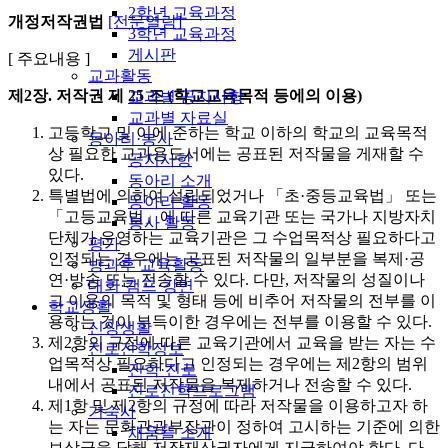
2학년 교육과정
개정저작권법
[전문열람]
3학년 교육과정
게시판
[ 주요내용 ]
교과활동
제2장. 저작권
제 25 조 (학교교육목적 등에의 이용)
교과별 공지사항
교과별 자료실
고등학교 및 이에 준하는 학교 이하의 학교의 교육목적
동아리·봉사
상 필요한 교과용도서에는 공표된 저작물을 게재할 수
공지사항
있다.
동아리 소개
특별법에 의하여 설립되었거나 「초·중등교육법」 또는
동아리 활동
「고등교육법」에 따른 교육기관 또는 국가나 지방자치
봉사 활동
단체가 운영하는 교육기관은 그 수업목적상 필요하다고
평가
인정되는 경우에는 공표된 저작물의 일부분을 복제·공
방과후 교육활동
연·방송 또는 전송할 수 있다. 다만, 저작물의 성질이나
대회·캠프·강연
그 이용의 목적 및 형태 등에 비추어 저작물의 전부를 이
학교생활
용하는 것이 부득이한 경우에는 전부를 이용할 수 있다.
신앙생활
제2항의 규정에 따른 교육기관에서 교육을 받는 자는 수
진로진학정보
업목적상 필요하다고 인정되는 경우에는 제2항의 범위
진학·진로
내에서 공표된 저작물을 복제하거나 전송할 수 있다.
진로진학프로그램
제1항 및 제2항의 규정에 따라 저작물을 이용하고자 하
기숙사
는 자는 문화관광부장관이 정하여 고시하는 기준에 의한
채움뜰 소개
보상금을 당해 저작재산권자에게 지급하여야 한다. 다