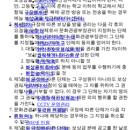
공지사항
만, 고등학교 및 이에 준하는 학교 이하의 학교에서 제2
Q&A
항의 규정에 따른 복제·공연·방송 또는 전송을 하는 경우
wee클래스
에는 보상금을 지급하지 아니한다.
학교폭력 및 성폭력 신고센터
제4항의 규정에 따른 보상을 받을 권리는 다음 각 호의
정보공개
요건을 갖춘 단체로서 문화관광부장관이 지정하는 단체
정보공개
를 통하여 행사되어야 한다. 문화관광부장관이 그 단체
정보공개제도 안내
를 지정할 때에는 미리 그 단체의 동의를 얻어야 한다.
정보공개청구
대한민국 내에서 보상을 받을 권리를 가진 자(이하
행정정보공표(알리미)
“보상권리자”라 한다)로 구성된 단체
교육행정서비스현장
영리를 목적으로 하지 아니할 것
정보목록
보상금의 징수 및 분배 등의 업무를 수행하기에 충
학교운영위원회
분한 능력이 있을 것
학교발전기금
제5항의 규정에 따른 단체는 그 구성원이 아니라도 보상
예결산정보
권리자로부터 신청이 있을 때에는 그 자를 위하여 그 권
업무추진비
리행사를 거부할 수 없다. 이 경우 그 단체는 자기의 명의
기타
로 그 권리에 관한 재판상 또는 재판 외의 행위를 할 권한
운동부예산집행공개
을 가진다.
CCTV 운영관리
문화관광부장관은 제5항의 규정에 따른 단체가 다음 각
무석면 건출물
호의 어느 하나에 해당하는 경우에는 그 지정을 취소할
민원안내
수 있다.
인터넷 민원
제5항의 규정에 따른 단체는 보상금 분배 공고를 한 날로
무인민원발급기 민원