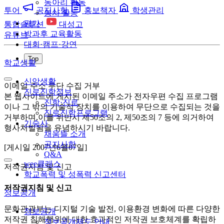
동아리 활동
투어
공지사항
홍보책자
학생관리
봉사 활동
평가
통합솔루션
대성고
방과후 교육활동
유튜브
대회·캠프·강연
Top
학교생활
신앙생활
이메일 주소 무단 수집 거부
진로진학정보
본 웹사이트에 게시된 이메일 주소가 전자우편 수집 프로그램
진학·진로
이나 그 밖의 기술적 장치를 이용하여 무단으로 수집되는 것을
진로진학프로그램
거부하며,이를 위반시 제50조의 2, 제50조의 7 등에 의거하여
기숙사
형사처벌됨을 유념하시기 바랍니다.
채움뜰 소개
공지사항
[게시일 2007년6월07일]
Q&A
wee클래스
저작권지침 및 신고
학교폭력 및 성폭력 신고센터
저작권지침 및 신고
정보공개
문화관광부는 디지털 기술 발전, 이용환경 변화에 따른 다양한
정보공개
저작권 침해행위에 대한 효과적인 저작권 보호체계를 확립하
정보공개제도 안내