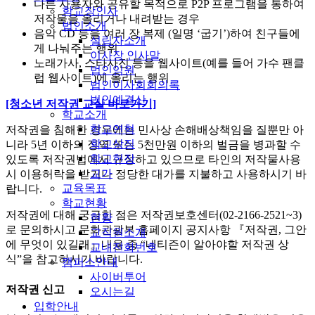
다른 사용자와 공유할 목적으로 P2P 프로그램을 통하여
학교장인사
저작물을 올리거나 내려받는 경우
법인소개
음악 CD 등을 여러 장 복제 (일명 ‘굽기’)하여 친구들에
설립자소개
게 나눠주는 행위
이사장 인사말
노래가사, 스타사진 등을 웹사이트(예를 들어 가수 팬클
법인임원
럽 웹사이트)에 올리는 행위
법인이사회회의록
법인예결산
[청소년 저작권 교실 바로가기]
학교소개
학교연혁
저작권을 침해한 경우에는 민사상 손해배상책임을 질뿐만 아
학교상징
니라 5년 이하의 징역 또는 5천만원 이하의 벌금을 병과할 수
학교헌장
있도록 저작권법에서 규정하고 있으므로 타인의 저작물사용
교가
시 이용허락을 받거나 정당한 대가를 지불하고 사용하시기 바
교육목표
랍니다.
학교현황
저작권에 대해 궁금한 점은 저작권보호센터(02-2166-2521~3)
현황
로 문의하시고 문화관광부 홈페이지 공지사항 『저작권, 그안
교직원소개
에 무엇이 있길래』내용 중 “네티즌이 알아야할 저작권 상
교내전화번호
식”을 참고하시기 바랍니다.
캠퍼스안내
사이버투어
저작권 신고
오시는길
입학안내