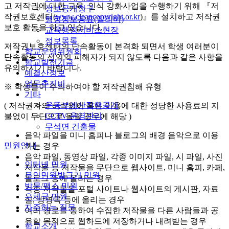
고 저작권에 대한 교육, 인식 강화사업을 수행하기 위해 『저
정보공개청구
작권보호센터(
www.cleancopyright.or.kr
)』를 설치하고 저작권
행정정보공표(알리미)
보호 활동을 하고 있습니다.
교육행정서비스현장
정보목록
저작권보호센터의 단속활동이 본격화 되면서 학생 여러분이
학교운영위원회
단속활동의 선의의 피해자가 되지 않도록 다음과 같은 사항을
학교발전기금
유의하시기 바랍니다.
예결산정보
업무추진비
※ 학생들이 주의하여야 할 저작권침해 유형
기타
운동부예산집행공개
( 저작권자의 허락없이 혹은 이용에 대한 정당한 사용료의 지
CCTV 운영관리
불없이 무단으로 올릴 경우에 해당 )
무석면 건출물
음악 파일을 미니 홈피나 블로그의 배경 음악으로 이용
민원안내
하는 경우
음악 파일, 동영상 파일, 각종 이미지 파일, 시 파일, 사진
인터넷 민원
저작물 등 저작물을 무단으로 웹사이트, 미니 홈피, 카페,
무인민원발급기 민원
블로그 등에 올리는 경우
방문/팩스 민원
각종 저작물을 포털 사이트나 웹사이트의 게시판, 자료
우체국 민원
실, 방명록 등에 올리는 경우
자주하는 질문
여러 경로를 통하여 수집한 저작물을 다른 사람들과 공
유할 목적으로 웹하드에 저장하거나 내려받는 경우
학교소개