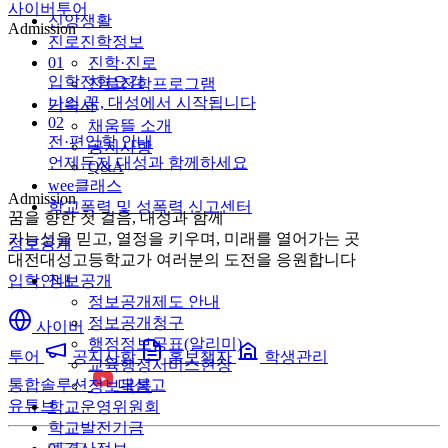
사이버투어
신앙생활
Admission
진로진학정보
01
진학·진로
입학전형요강
진로진학프로그램
나의 꿈, 대성에서 시작됩니다
기숙사
02
채움뜰 소개
전·편입학 안내
공지사항
언제든지 대성과 함께하세요
Q&A
wee클래스
Admission
학교폭력 및 성폭력 신고센터
꿈을 향한 첫 걸음, 대성과 함께
가능성을 믿고, 열정을 키우며, 미래를 열어가는 곳
정보공개
대전대성고등학교가 여러분의 도전을 응원합니다
입학안내
정보공개
정보공개제도 안내
정보공개청구
사이버
행정정보공표(알리미)
투어
공지사항
홍보책자
학생관리
교육행정서비스현장
통합솔루션
대성고
정보목록
유튜브
학교운영위원회
학교발전기금