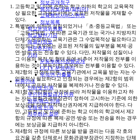
정보공개청구
고등학교 및 이에 준하는 학교 이하의 학교의 교육목적
행정정보공표(알리미)
상 필요한 교과용도서에는 공표된 저작물을 게재할 수
교육행정서비스현장
있다.
정보목록
특별법에 의하여 설립되었거나 「초·중등교육법」 또는
학교운영위원회
「고등교육법」에 따른 교육기관 또는 국가나 지방자치
학교발전기금
단체가 운영하는 교육기관은 그 수업목적상 필요하다고
예결산정보
인정되는 경우에는 공표된 저작물의 일부분을 복제·공
업무추진비
연·방송 또는 전송할 수 있다. 다만, 저작물의 성질이나
기타
그 이용의 목적 및 형태 등에 비추어 저작물의 전부를 이
운동부예산집행공개
용하는 것이 부득이한 경우에는 전부를 이용할 수 있다.
CCTV 운영관리
제2항의 규정에 따른 교육기관에서 교육을 받는 자는 수
무석면 건출물
업목적상 필요하다고 인정되는 경우에는 제2항의 범위
민원안내
내에서 공표된 저작물을 복제하거나 전송할 수 있다.
인터넷 민원
제1항 및 제2항의 규정에 따라 저작물을 이용하고자 하
무인민원발급기 민원
는 자는 문화관광부장관이 정하여 고시하는 기준에 의한
방문/팩스 민원
보상금을 당해 저작재산권자에게 지급하여야 한다. 다
우체국 민원
만, 고등학교 및 이에 준하는 학교 이하의 학교에서 제2
자주하는 질문
항의 규정에 따른 복제·공연·방송 또는 전송을 하는 경우
에는 보상금을 지급하지 아니한다.
제4항의 규정에 따른 보상을 받을 권리는 다음 각 호의
요건을 갖춘 단체로서 문화관광부장관이 지정하는 단체