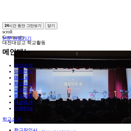
24
시간 동안 그만보기
닫기
scroll
Community
본문 바로가기
대전대성고 학교활동
메인메뉴
학교소개
입학안내
IB 교육
학교소식
교육과정
학교생활
정보공개
민원안내
학교소개
학교장인사