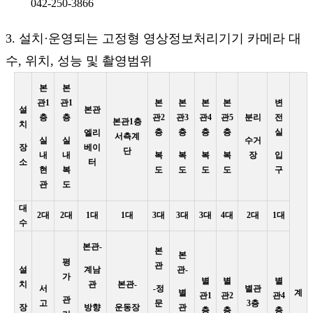
042-250-3866
3. 설치·운영되는 고정형 영상정보처리기기 카메라 대
수, 위치, 성능 및 촬영범위
본
본
관1
관1
본
본
본
본
변
설
본관
층
층
관2
관3
관4
관5
분리
전
본관1층
치
층
층
층
층
실
엘리
서측계
실
실
수거
장
베이
단
내
내
복
복
복
복
장
입
소
터
현
복
도
도
도
도
구
관
도
대
2대
2대
1대
1대
3대
3대
3대
4대
2대
1대
수
본관-
본
본
평
관
설
계남
관-
가
별
별
별
치
관
본관-
서
-정
별관
별
계
관1
관2
관4
관
고
문
3층
장
방향
운동장
관
층
층
층