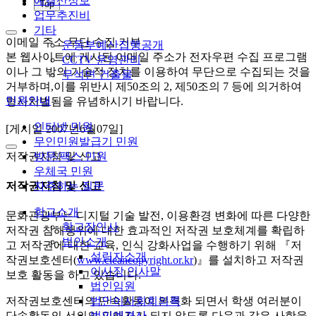
예결산정보
Top
업무추진비
기타
이메일 주소 무단 수집 거부
운동부예산집행공개
본 웹사이트에 게시된 이메일 주소가 전자우편 수집 프로그램
CCTV 운영관리
이나 그 밖의 기술적 장치를 이용하여 무단으로 수집되는 것을
무석면 건출물
거부하며,이를 위반시 제50조의 2, 제50조의 7 등에 의거하여
민원안내
형사처벌됨을 유념하시기 바랍니다.
인터넷 민원
[게시일 2007년6월07일]
무인민원발급기 민원
저작권지침 및 신고
방문/팩스 민원
우체국 민원
자주하는 질문
저작권지침 및 신고
학교소개
문화관광부는 디지털 기술 발전, 이용환경 변화에 따른 다양한
학교장인사
저작권 침해행위에 대한 효과적인 저작권 보호체계를 확립하
법인소개
고 저작권에 대한 교육, 인식 강화사업을 수행하기 위해 『저
설립자소개
작권보호센터(
www.cleancopyright.or.kr
)』를 설치하고 저작권
이사장 인사말
보호 활동을 하고 있습니다.
법인임원
법인이사회회의록
저작권보호센터의 단속활동이 본격화 되면서 학생 여러분이
법인예결산
단속활동의 선의의 피해자가 되지 않도록 다음과 같은 사항을