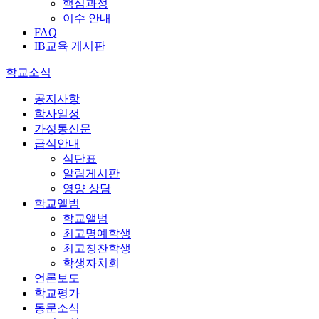
핵심과정
이수 안내
FAQ
IB교육 게시판
학교소식
공지사항
학사일정
가정통신문
급식안내
식단표
알림게시판
영양 상담
학교앨범
학교앨범
최고명예학생
최고칭찬학생
학생자치회
언론보도
학교평가
동문소식