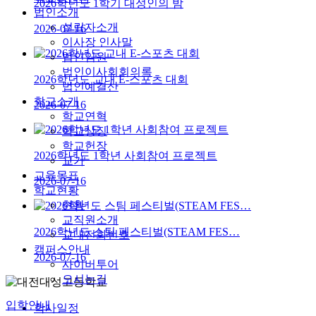
2026학년도 1학기 대성인의 밤
법인소개
설립자소개
2026-07-16
이사장 인사말
법인임원
법인이사회회의록
2026학년도 교내 E-스포츠 대회
법인예결산
학교소개
2026-07-16
학교연혁
학교상징
학교헌장
2026학년도 1학년 사회참여 프로젝트
교가
교육목표
2026-07-16
학교현황
현황
교직원소개
2026학년도 스팀 페스티벌(STEAM FES…
교내전화번호
캠퍼스안내
2026-07-16
사이버투어
오시는길
입학안내
학사일정