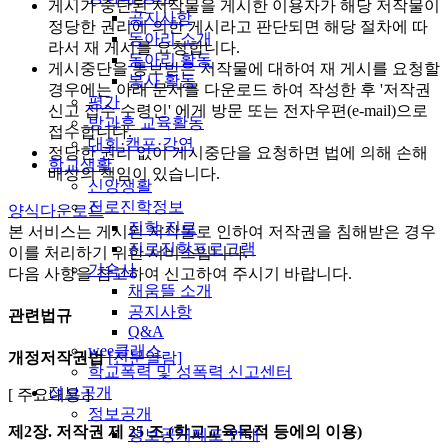
게시가 중단된 저작물을 게시한 이용자가 해당 저작물이
공지사항
정당한 권리에 의한 게시라고 판단되면 해당 절차에 따
동아리 소개
라서 재 게시를 요청합니다.
동아리 활동
게시중단을 통보받은 저작물에 대하여 재 게시를 요청할
봉사 활동
경우에는 아래 문서를 다운로드 하여 작성한 후 '저작권
평가
신고 접수 수령인' 에게 방문 또는 전자우편(e-mail)으로
방과후 교육활동
접수합니다.
대회·캠프·강연
정당한 권리 없이 게시중단을 요청하면 법에 의해 손해
학교생활
배상의 책임이 있습니다.
신앙생활
진로진학정보
양식다운로드
진학·진로
본 서비스는 게시된 저작물로 인하여 저작권을 침해받은 경우
진로진학프로그램
이를 처리하기 위한 서비스입니다.
기숙사
다음 사항을 참고하여 신고하여 주시기 바랍니다.
채움뜰 소개
공지사항
관련법규
Q&A
wee클래스
개정저작권법
[전문열람]
학교폭력 및 성폭력 신고센터
정보공개
[ 주요내용 ]
정보공개
제2장. 저작권
제 25 조 (학교교육목적 등에의 이용)
정보공개제도 안내