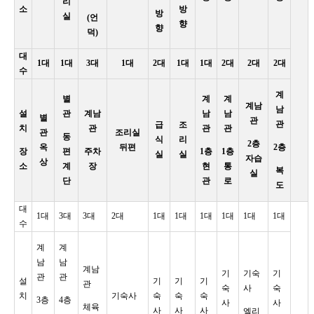
리
소
방
방
실
(언
향
향
덕)
대
1대
1대
3대
1대
2대
1대
1대
2대
2대
2대
수
계
별
계
계
계남
남
설
관
계남
남
남
별
관
관
급
조
치
관
관
관
관
조리실
동
식
리
2층
옥
뒤편
2층
장
편
주차
1층
1층
실
실
자습
상
소
계
장
현
통
복
실
단
관
로
도
대
1대
3대
3대
2대
1대
1대
1대
1대
1대
1대
수
계
계
남
남
계남
기
기숙
기
관
관
설
기
기
기
관
숙
사
숙
치
기숙사
숙
숙
숙
3층
4층
사
사
체육
사
사
사
엘리