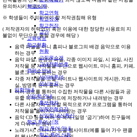
학교소개
유의하시기 바랍니다.
학교연혁
※ 학생들이 주의하여야 할 저작권침해 유형
학교상징
학교헌장
( 저작권자의 허락없이 혹은 이용에 대한 정당한 사용료의 지
교가
불없이 무단으로 올릴 경우에 해당 )
교육목표
학교현황
음악 파일을 미니 홈피나 블로그의 배경 음악으로 이용
현황
하는 경우
교직원소개
음악 파일, 동영상 파일, 각종 이미지 파일, 시 파일, 사진
교내전화번호
저작물 등 저작물을 무단으로 웹사이트, 미니 홈피, 카페,
캠퍼스안내
블로그 등에 올리는 경우
사이버투어
각종 저작물을 포털 사이트나 웹사이트의 게시판, 자료
오시는길
실, 방명록 등에 올리는 경우
입학안내
여러 경로를 통하여 수집한 저작물을 다른 사람들과 공
신입학 안내
유할 목적으로 웹하드에 저장하거나 내려받는 경우
홍보책자
다른 사용자와 공유할 목적으로 P2P 프로그램을 통하여
입학전형요강
저작물을 올리거나 내려받는 경우
신입학 내신환산
음악 CD 등을 여러 장 복제 (일명 ‘굽기’)하여 친구들에
학교 투어 신청
게 나눠주는 행위
학교 투어 안내
노래가사, 스타사진 등을 웹사이트(예를 들어 가수 팬클
학교 투어 신청
럽 웹사이트)에 올리는 행위