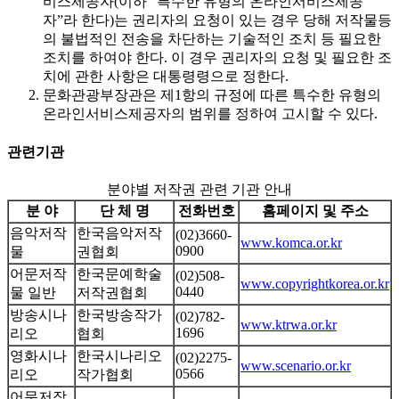
비스제공자(이하 “특수한 유형의 온라인서비스제공
자”라 한다)는 권리자의 요청이 있는 경우 당해 저작물등
의 불법적인 전송을 차단하는 기술적인 조치 등 필요한
조치를 하여야 한다. 이 경우 권리자의 요청 및 필요한 조
치에 관한 사항은 대통령령으로 정한다.
문화관광부장관은 제1항의 규정에 따른 특수한 유형의
온라인서비스제공자의 범위를 정하여 고시할 수 있다.
관련기관
분야별 저작권 관련 기관 안내
분 야
단 체 명
전화번호
홈페이지 및 주소
음악저작
한국음악저작
(02)3660-
www.komca.or.kr
0900
물
권협회
어문저작
한국문예학술
(02)508-
www.copyrightkorea.or.kr
0440
물 일반
저작권협회
방송시나
한국방송작가
(02)782-
www.ktrwa.or.kr
1696
리오
협회
영화시나
한국시나리오
(02)2275-
www.scenario.or.kr
0566
리오
작가협회
어문저작