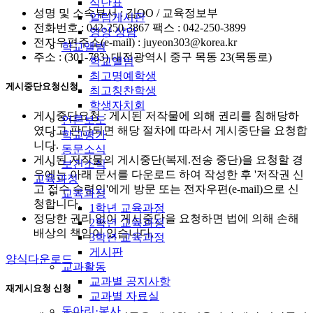
식단표
성명 및 소속부서 : 김OO / 교육정보부
알림게시판
전화번호 : 042-250-3867 팩스 : 042-250-3899
영양 상담
전자우편주소(e-mail) : juyeon303@korea.kr
학교앨범
주소 : (301-783) 대전광역시 중구 목동 23(목동로)
학교앨범
최고명예학생
게시중단요청신청
최고칭찬학생
학생자치회
게시중단요청 : 게시된 저작물에 의해 권리를 침해당하
언론보도
였다고 판단되면 해당 절차에 따라서 게시중단을 요청합
학교평가
니다.
동문소식
게시된 저작물의 게시중단(복제.전송 중단)을 요청할 경
보건소식
우에는 아래 문서를 다운로드 하여 작성한 후 '저작권 신
교육과정
고 접수 수령인'에게 방문 또는 전자우편(e-mail)으로 신
교육과정
청합니다.
1학년 교육과정
정당한 권리 없이 게시중단을 요청하면 법에 의해 손해
2학년 교육과정
배상의 책임이 있습니다.
3학년 교육과정
게시판
양식다운로드
교과활동
교과별 공지사항
재게시요청 신청
교과별 자료실
동아리·봉사