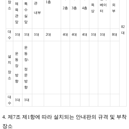
장
1층
관
체
특
옥
베이
외
소
2층
3층
4층
육
수
상
터
부
내부
관
실
앞
앞
82
대
대
1대
1대
1대
2대
4대
4대
4대
1대
1대
8대
수
운
운
동
설
동
장-
치
장
정
장
방
문
소
향
방
향
대
1대
1대
수
4. 제7조 제1항에 따라 설치되는 안내판의 규격 및 부착
장소