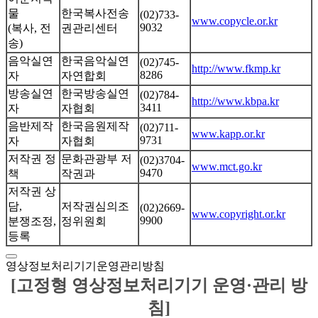
물
한국복사전송
(02)733-
www.copycle.or.kr
9032
(복사, 전
권관리센터
송)
음악실연
한국음악실연
(02)745-
http://www.fkmp.kr
8286
자
자연합회
방송실연
한국방송실연
(02)784-
http://www.kbpa.kr
3411
자
자협회
음반제작
한국음원제작
(02)711-
www.kapp.or.kr
9731
자
자협회
저작권 정
문화관광부 저
(02)3704-
www.mct.go.kr
9470
책
작권과
저작권 상
담,
저작권심의조
(02)2669-
www.copyright.or.kr
9900
분쟁조정,
정위원회
등록
영상정보처리기기운영관리방침
[고정형 영상정보처리기기 운영·관리 방
침]