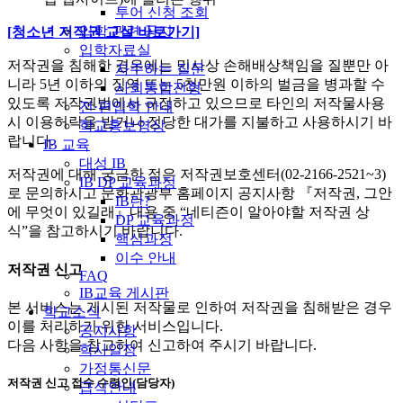
투어 신청 조회
입학 관련 공지
[청소년 저작권 교실 바로가기]
입학자료실
저작권을 침해한 경우에는 민사상 손해배상책임을 질뿐만 아
자주하는 질문
니라 5년 이하의 징역 또는 5천만원 이하의 벌금을 병과할 수
사회통합전형
있도록 저작권법에서 규정하고 있으므로 타인의 저작물사용
전·편입학 안내
시 이용허락을 받거나 정당한 대가를 지불하고 사용하시기 바
학교홍보영상
랍니다.
IB 교육
대성 IB
저작권에 대해 궁금한 점은 저작권보호센터(02-2166-2521~3)
IB DP 교육과정
로 문의하시고 문화관광부 홈페이지 공지사항 『저작권, 그안
IB란?
에 무엇이 있길래』내용 중 “네티즌이 알아야할 저작권 상
DP 교육과정
식”을 참고하시기 바랍니다.
핵심과정
이수 안내
저작권 신고
FAQ
IB교육 게시판
본 서비스는 게시된 저작물로 인하여 저작권을 침해받은 경우
학교소식
이를 처리하기 위한 서비스입니다.
공지사항
다음 사항을 참고하여 신고하여 주시기 바랍니다.
학사일정
가정통신문
저작권 신고 접수 수령인(담당자)
급식안내